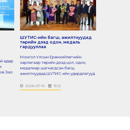
ШУТИС-ийн багш, ажилтнуудад
ШУТИС-ийн 
төрийн дээд одон, медаль
Д.Буянтогто
гардууллаа
“Гавьяат ба
шагнагдлаа
Монгол Улсын Ерөнхийлөгчийн
ий өдөр
Шинжлэх ухаан
зарлигаар төрийн дээд цол, одон,
м
сургуулийн Х
медалиар шагнагдсан багш,
ai Jiao
ухааны сургу
ажилтнуудад ШУТИС-ийн удирдлагууд
тэнхимийн про
...
2026-07-10
15:12
2026-07-07