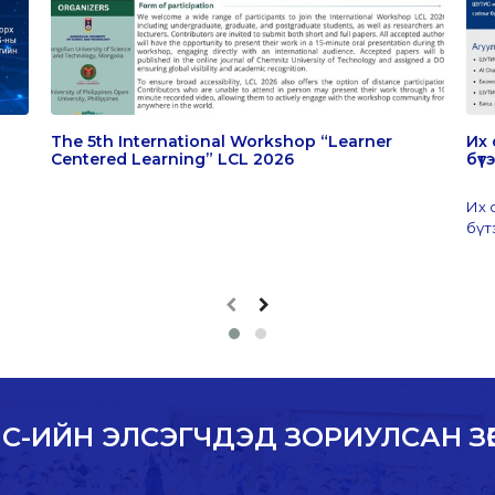
The 5th International Workshop “Learner
Их 
Centered Learning” LCL 2026
бү
Их 
бүт
С-ИЙН ЭЛСЭГЧДЭД ЗОРИУЛСАН ЗӨ