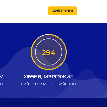
ДЭЛГЭРЭНГҮЙ
294
ИМ
ХӨТӨЛБӨР, МЭРГЭЖИЛ
ОО
НИЙТ ХӨТӨЛБӨР, МЭРГЭЖЛИЙН ТОО