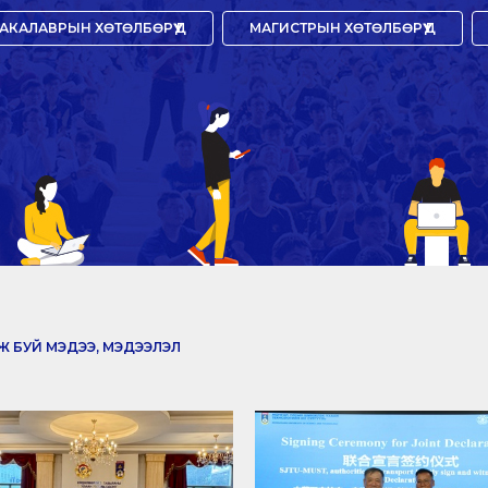
АКАЛАВРЫН ХӨТӨЛБӨРҮҮД
МАГИСТРЫН ХӨТӨЛБӨРҮҮД
 БУЙ МЭДЭЭ, МЭДЭЭЛЭЛ