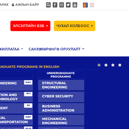
АРИХ
АЖЛЫН БАЙР
ЭЛСЭЛТИЙН ВЭБ
ЧУХАЛ ХОЛБООС
ЖИЛЛАГАА
САНХҮҮ, ХӨРӨНГӨ ОРУУЛАЛТ