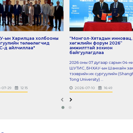
У-ын Харилцаа холбооны
“Монгол-Хятадын инновац,
ргуулийн төлөөлөгчид
хөгжлийн форум 2026”
-д айлчиллаа"
амжилттай зохион
байгуулагдлаа
2026 оны 07 дугаар сарын 04-н
ШУТИС, БНХАУ-ын Шанхайн за
тээврийн их сургуулийн (Shangh
Tong University) ...
-07-29
12:15
2026-07-10
16:49