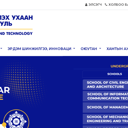
ЭЛСЭГЧ
ХОЛБОО Б
ЭРДЭМ ШИНЖИЛГЭЭ, ИННОВАЦИ
ОЮУТАН
ХАМТЫН А