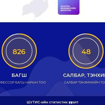
826
48
БАГШ
САЛБАР, ТЭНХ
ФЕССОР БАГШ НАРЫН ТОО
САЛБАР ТЭНХИМИЙН Т
ШУТИС-ийн статистик үзүүлэлт