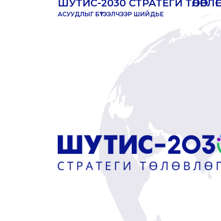
ШУТИС-2030 СТРАТЕГИ ТӨЛӨВЛӨГӨӨ
АСУУДЛЫГ БҮТЭЭЛЧЭЭР ШИЙДЬЕ