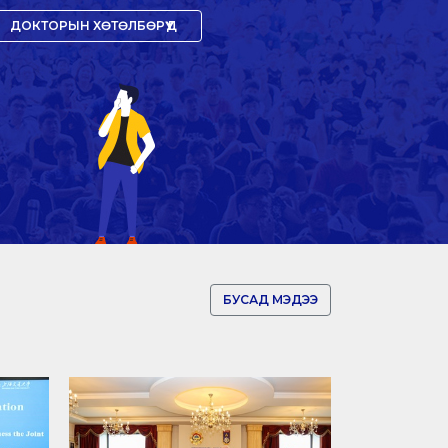
ДОКТОРЫН ХӨТӨЛБӨРҮҮД
БУСАД МЭДЭЭ