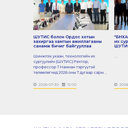
ШУТИС болон Ордос хотын
"БНХА
захиргаа хамтын ажиллагааны
их су
санамж бичиг байгууллаа
ШУТИС
Шинжлэх ухаан, технологийн их
...
сургуулийн (ШУТИС) Ректор,
профессор Т.Намнан тэргүүтэй
төлөөлөгчид 2026 оны 7 дугаар сары ...
2026-07-30
12:00
2026