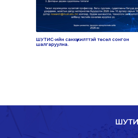
ШУТИС-ийн санхүүжилттэй төсөл сонгон
шалгаруулна.
ШУТИ