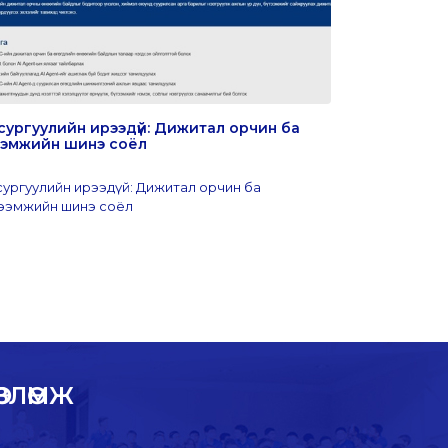
сургуулийн ирээдүй: Дижитал орчин ба
ШУТИС-ийн 
тээмжийн шинэ соёл
сүлжээний з
сургуулийн ирээдүй: Дижитал орчин ба
ээмжийн шинэ соёл
ВЛӨМЖ