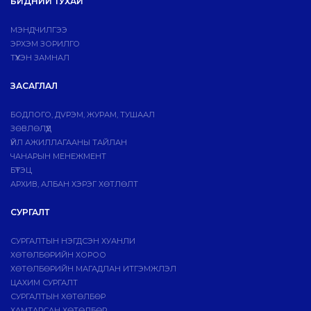
БИДНИЙ ТУХАЙ
МЭНДЧИЛГЭЭ
ЭРХЭМ ЗОРИЛГО
ТҮҮХЭН ЗАМНАЛ
ЗАСАГЛАЛ
БОДЛОГО, ДVРЭМ, ЖУРАМ, ТУШААЛ
ЗӨВЛӨЛҮҮД
ҮЙЛ АЖИЛЛАГААНЫ ТАЙЛАН
ЧАНАРЫН МЕНЕЖМЕНТ
БҮТЭЦ
АРХИВ, АЛБАН ХЭРЭГ ХӨТЛӨЛТ
СУРГАЛТ
СУРГАЛТЫН НЭГДСЭН ХУАНЛИ
ХӨТӨЛБӨРИЙН ХОРОО
ХӨТӨЛБӨРИЙН МАГАДЛАН ИТГЭМЖЛЭЛ
ЦАХИМ СУРГАЛТ
СУРГАЛТЫН ХӨТӨЛБӨР
ХАМТАРСАН ХӨТӨЛБӨР