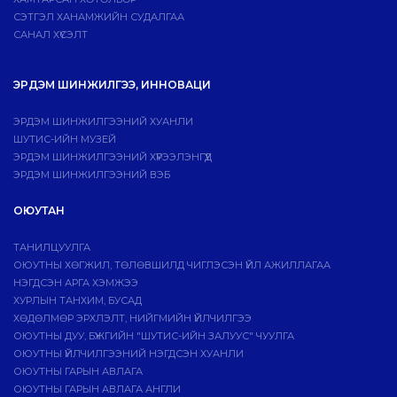
СЭТГЭЛ ХАНАМЖИЙН СУДАЛГАА
САНАЛ ХҮСЭЛТ
ЭРДЭМ ШИНЖИЛГЭЭ, ИННОВАЦИ
ЭРДЭМ ШИНЖИЛГЭЭНИЙ ХУАНЛИ
ШУТИС-ИЙН МУЗЕЙ
ЭРДЭМ ШИНЖИЛГЭЭНИЙ ХҮРЭЭЛЭНГҮҮД
ЭРДЭМ ШИНЖИЛГЭЭНИЙ ВЭБ
ОЮУТАН
ТАНИЛЦУУЛГА
ОЮУТНЫ ХӨГЖИЛ, ТӨЛӨВШИЛД ЧИГЛЭСЭН ҮЙЛ АЖИЛЛАГАА
НЭГДСЭН АРГА ХЭМЖЭЭ
ХУРЛЫН ТАНХИМ, БУСАД
ХӨДӨЛМӨР ЭРХЛЭЛТ, НИЙГМИЙН ҮЙЛЧИЛГЭЭ
ОЮУТНЫ ДУУ, БҮЖГИЙН "ШУТИС-ИЙН ЗАЛУУС" ЧУУЛГА
ОЮУТНЫ ҮЙЛЧИЛГЭЭНИЙ НЭГДСЭН ХУАНЛИ
ОЮУТНЫ ГАРЫН АВЛАГА
ОЮУТНЫ ГАРЫН АВЛАГА АНГЛИ