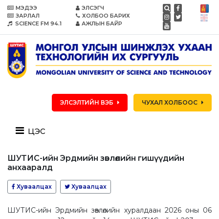
МЭДЭЭ
ЭЛСЭГЧ
ЗАРЛАЛ
ХОЛБОО БАРИХ
SCIENCE FM 94.1
АЖЛЫН БАЙР
ЭЛСЭЛТИЙН ВЭБ
ЧУХАЛ ХОЛБООС
цэс
ШУТИС-ийн Эрдмийн зөвлөлийн гишүүдийн
анхааралд
Хуваалцах
Хуваалцах
ШУТИС-ийн Эрдмийн зөвлөлийн хуралдаан 2026 оны 06