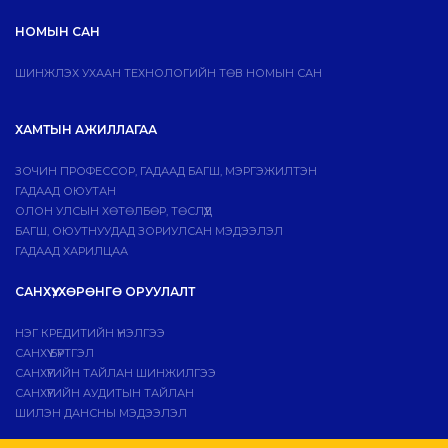
НОМЫН САН
ШИНЖЛЭХ УХААН ТЕХНОЛОГИЙН ТӨВ НОМЫН САН
ХАМТЫН АЖИЛЛАГАА
ЗОЧИН ПРОФЕССОР, ГАДААД БАГШ, МЭРГЭЖИЛТЭН
ГАДААД ОЮУТАН
ОЛОН УЛСЫН ХӨТӨЛБӨР, ТӨСЛҮҮД
БАГШ, ОЮУТНУУДАД ЗОРИУЛСАН МЭДЭЭЛЭЛ
ГАДААД ХАРИЛЦАА
САНХҮҮ, ХӨРӨНГӨ ОРУУЛАЛТ
НЭГ КРЕДИТИЙН ҮНЭЛГЭЭ
САНХҮҮ БҮРТГЭЛ
САНХҮҮГИЙН ТАЙЛАН ШИНЖИЛГЭЭ
САНХҮҮГИЙН АУДИТЫН ТАЙЛАН
ШИЛЭН ДАНСНЫ МЭДЭЭЛЭЛ