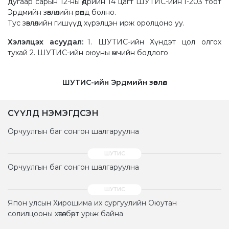
дугаар сарын 12-ны өдрийн 14 цагт ШУТИС-ийн I-203 тоот
Эрдмийн зөвлөлийн өрөөнд болно.
Тус зөвлөлийн гишүүд хүрэлцэн ирж оролцоно уу.
Хэлэлцэх асуудал:
1. ШУТИС-ийн Хүндэт цол олгох
тухай 2. ШУТИС-ийн оюуны өмчийн бодлого
ШУТИС-ийн Эрдмийн зөвлөл
СҮҮЛД НЭМЭГДСЭН
Орчуулгын баг сонгон шалгаруулна
Орчуулгын баг сонгон шалгаруулна
Япон улсын Хирошима их сургуулийн Оюутан
солилцооны хөтөлбөрт урьж байна