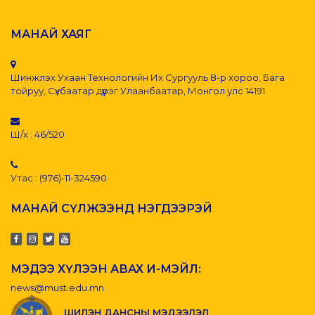
МАНАЙ ХАЯГ
Шинжлэх Ухаан Технологийн Их Сургууль 8-р хороо, Бага
тойруу, Сүхбаатар дүүрэг Улаанбаатар, Монгол улс 14191
Ш/х : 46/520
Утас : (976)-11-324590
МАНАЙ СҮЛЖЭЭНД НЭГДЭЭРЭЙ
МЭДЭЭ ХҮЛЭЭН АВАХ И-МЭЙЛ:
news@must.edu.mn
ШИЛЭН ДАНСНЫ МЭДЭЭЛЭЛ