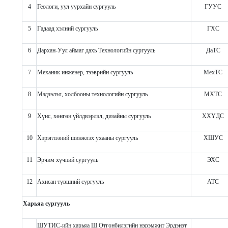
4
Геологи, уул уурхайн сургууль
ГУУС
5
Гадаад хэлний сургууль
ГХС
6
Дархан-Уул аймаг дахь Технологийн сургууль
ДаТС
7
Механик инженер, тээврийн сургууль
МехТС
8
Мэдээлэл, холбооны технологийн сургууль
МХТС
9
Хүнс, хөнгөн үйлдвэрлэл, дизайны сургууль
ХХҮДС
10
Хэрэглээний шинжлэх ухааны сургууль
ХШУС
11
Эрчим хүчний сургууль
ЭХС
12
Ахисан түвшний сургууль
АТС
Харьяа сургууль
ШУТИС-ийн харьяа Ш.Отгонбилэгийн нэрэмжит
Эрдэнэт