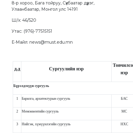
8-р хороо, Бага тойруу, Сүхбаатар дүүрэг,
Улаанбаатар, Монгол улс 14191
Ш/х: 46/520
Утас: (976)-77515151
Е-Майл: news@must.edu.mn
Товчилс
д.д
Сургуулийн нэр
нэр
Бүрэлдэхүүн сургууль
1
Барилга, архитектурын сургууль
БАС
2
Менежментийн сургууль
МС
3
Нийгэм, хүмүүнлэгийн сургууль
НХС