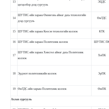
13
ЭЦДС
цогцолбор дээд сургууль
ШУТИС-ийн харьяа
Өмнөговь аймаг дахь технологийн
14
ӨмТДС
дээд сургууль
15
ШУТИС-ийн харьяа
Коосэн технологийн коллеж
КТК
16
ШУТИС-ийн харьяа
Политехник коллеж
ШУТИС П
ШУТИС-ийн харьяа
Хөвсгөл аймаг дахь Политехник
17
ХөПК
коллеж
18
Эрдэнэт политехникийн коллеж
ЭрПК
19
ӨмТДС-ийн харьяа Политехник коллеж
ӨмПК
Ахлах сургууль