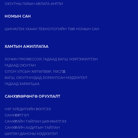
ОЮУТНЫ ГАРЫН АВЛАГА АНГЛИ
НОМЫН САН
ШИНЖЛЭХ УХААН ТЕХНОЛОГИЙН ТӨВ НОМЫН САН
ХАМТЫН АЖИЛЛАГАА
ЗОЧИН ПРОФЕССОР, ГАДААД БАГШ, МЭРГЭЖИЛТЭН
ГАДААД ОЮУТАН
ОЛОН УЛСЫН ХӨТӨЛБӨР, ТӨСЛҮҮД
БАГШ, ОЮУТНУУДАД ЗОРИУЛСАН МЭДЭЭЛЭЛ
ГАДААД ХАРИЛЦАА
САНХҮҮ, ХӨРӨНГӨ ОРУУЛАЛТ
НЭГ КРЕДИТИЙН ҮНЭЛГЭЭ
САНХҮҮ БҮРТГЭЛ
САНХҮҮГИЙН ТАЙЛАН ШИНЖИЛГЭЭ
САНХҮҮГИЙН АУДИТЫН ТАЙЛАН
ШИЛЭН ДАНСНЫ МЭДЭЭЛЭЛ