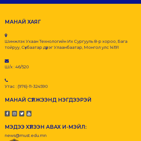
МАНАЙ ХАЯГ
Шинжлэх Ухаан Технологийн Их Сургууль 8-р хороо, Бага
тойруу, Сүхбаатар дүүрэг Улаанбаатар, Монгол улс 14191
Ш/х : 46/520
Утас : (976)-11-324590
МАНАЙ СҮЛЖЭЭНД НЭГДЭЭРЭЙ
МЭДЭЭ ХҮЛЭЭН АВАХ И-МЭЙЛ:
news@must.edu.mn