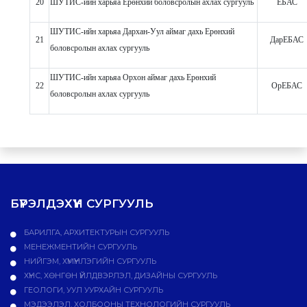
20
ШУТИС-ийн харьяа Ерөнхий боловсролын ахлах сургууль
ЕБАС
ШУТИС-ийн харьяа Дархан-Уул аймаг дахь Ерөнхий
21
ДарЕБАС
боловсролын ахлах сургууль
ШУТИС-ийн харьяа Орхон аймаг дахь Ерөнхий
22
ОрЕБАС
боловсролын ахлах сургууль
БҮРЭЛДЭХҮҮН СУРГУУЛЬ
БАРИЛГА, АРХИТЕКТУРЫН СУРГУУЛЬ
МЕНЕЖМЕНТИЙН СУРГУУЛЬ
НИЙГЭМ, ХҮМҮҮНЛЭГИЙН СУРГУУЛЬ
ХҮНС, ХӨНГӨН ҮЙЛДВЭРЛЭЛ, ДИЗАЙНЫ СУРГУУЛЬ
ГЕОЛОГИ, УУЛ УУРХАЙН СУРГУУЛЬ
МЭДЭЭЛЭЛ, ХОЛБООНЫ ТЕХНОЛОГИЙН СУРГУУЛЬ