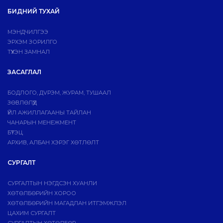
БИДНИЙ ТУХАЙ
МЭНДЧИЛГЭЭ
ЭРХЭМ ЗОРИЛГО
ТҮҮХЭН ЗАМНАЛ
ЗАСАГЛАЛ
БОДЛОГО, ДVРЭМ, ЖУРАМ, ТУШААЛ
ЗӨВЛӨЛҮҮД
ҮЙЛ АЖИЛЛАГААНЫ ТАЙЛАН
ЧАНАРЫН МЕНЕЖМЕНТ
БҮТЭЦ
АРХИВ, АЛБАН ХЭРЭГ ХӨТЛӨЛТ
СУРГАЛТ
СУРГАЛТЫН НЭГДСЭН ХУАНЛИ
ХӨТӨЛБӨРИЙН ХОРОО
ХӨТӨЛБӨРИЙН МАГАДЛАН ИТГЭМЖЛЭЛ
ЦАХИМ СУРГАЛТ