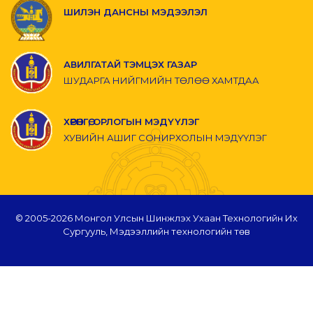
ШИЛЭН ДАНСНЫ МЭДЭЭЛЭЛ
АВИЛГАТАЙ ТЭМЦЭХ ГАЗАР
ШУДАРГА НИЙГМИЙН ТӨЛӨӨ ХАМТДАА
ХӨРӨНГӨ, ОРЛОГЫН МЭДҮҮЛЭГ
ХУВИЙН АШИГ СОНИРХОЛЫН МЭДҮҮЛЭГ
© 2005-
2026 Монгол Улсын Шинжлэх Ухаан Технологийн Их
Сургууль, Мэдээллийн технологийн төв