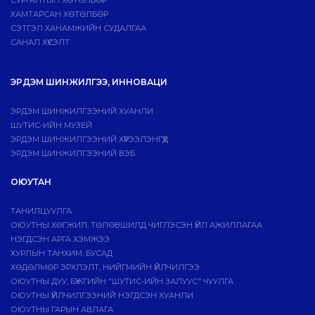
СУРГАЛТЫН ХӨТӨЛБӨР
ХАМТАРСАН ХӨТӨЛБӨР
СЭТГЭЛ ХАНАМЖИЙН СУДАЛГАА
САНАЛ ХҮСЭЛТ
ЭРДЭМ ШИНЖИЛГЭЭ, ИННОВАЦИ
ЭРДЭМ ШИНЖИЛГЭЭНИЙ ХУАНЛИ
ШУТИС-ИЙН МУЗЕЙ
ЭРДЭМ ШИНЖИЛГЭЭНИЙ ХҮРЭЭЛЭНГҮҮД
ЭРДЭМ ШИНЖИЛГЭЭНИЙ ВЭБ
ОЮУТАН
ТАНИЛЦУУЛГА
ОЮУТНЫ ХӨГЖИЛ, ТӨЛӨВШИЛД ЧИГЛЭСЭН ҮЙЛ АЖИЛЛАГАА
НЭГДСЭН АРГА ХЭМЖЭЭ
ХУРЛЫН ТАНХИМ, БУСАД
ХӨДӨЛМӨР ЭРХЛЭЛТ, НИЙГМИЙН ҮЙЛЧИЛГЭЭ
ОЮУТНЫ ДУУ, БҮЖГИЙН "ШУТИС-ИЙН ЗАЛУУС" ЧУУЛГА
ОЮУТНЫ ҮЙЛЧИЛГЭЭНИЙ НЭГДСЭН ХУАНЛИ
ОЮУТНЫ ГАРЫН АВЛАГА