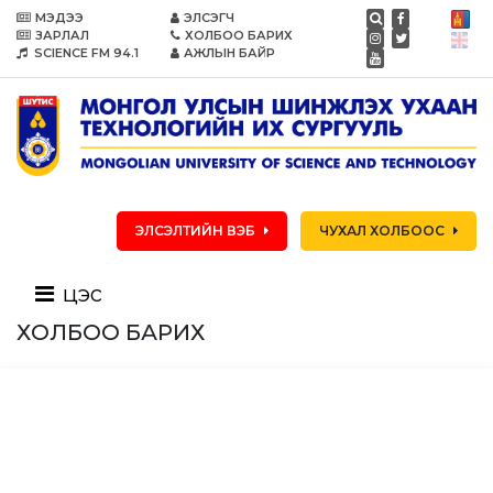
МЭДЭЭ
ЭЛСЭГЧ
ЗАРЛАЛ
ХОЛБОО БАРИХ
SCIENCE FM 94.1
АЖЛЫН БАЙР
ЭЛСЭЛТИЙН ВЭБ
ЧУХАЛ ХОЛБООС
цэс
ХОЛБОО БАРИХ