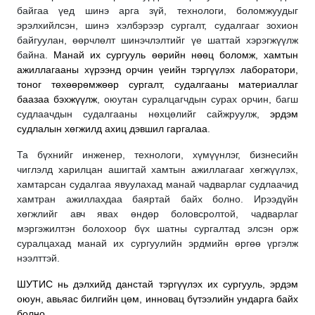
байгаа үед шинэ арга зүй, технологи, боломжуудыг
эрэлхийлсэн, шинэ хэлбэрээр сургалт, судалгааг зохион
байгуулан, өөрчлөлт шинэчлэлтийг үе шаттай хэрэгжүүлж
байна.
Манай их сургууль өөрийн нөөц боломж, хамтын
ажиллагааны хүрээнд орчин үеийн тэргүүлэх лаборатори,
тоног төхөөрөмжөөр сургалт, судалгааны материаллаг
баазаа бэхжүүлж
, оюутан суралцагчдын сурах орчин, багш
судлаачдын судалгааны нөхцөлийг сайжруулж,
эрдэм
судлалын хөгжилд ахиц дэвшил гаргалаа
.
Та бүхнийг инженер, технологи, хүмүүнлэг, бизнесийн
чиглэлд харилцан ашигтай хамтын ажиллагааг хөгжүүлэх,
хамтарсан судалгаа явуулахад манай чадварлаг судлаачид
хамтран ажиллахдаа баяртай байх болно. Ирээдүйн
хөгжлийг авч явах өндөр боловсролтой, чадварлаг
мэргэжилтэн болохоор бүх шатны сургалтад элсэн орж
суралцахад манай их сургуулийн эрдмийн өргөө үргэлж
нээлттэй.
ШУТИС нь дэлхийд данстай тэргүүлэх их сургууль, эрдэм
оюун, авьяас билгийн цөм, инновац бүтээлийн ундарга байх
болно.