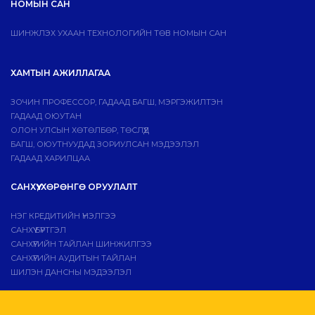
НОМЫН САН
ШИНЖЛЭХ УХААН ТЕХНОЛОГИЙН ТӨВ НОМЫН САН
ХАМТЫН АЖИЛЛАГАА
ЗОЧИН ПРОФЕССОР, ГАДААД БАГШ, МЭРГЭЖИЛТЭН
ГАДААД ОЮУТАН
ОЛОН УЛСЫН ХӨТӨЛБӨР, ТӨСЛҮҮД
БАГШ, ОЮУТНУУДАД ЗОРИУЛСАН МЭДЭЭЛЭЛ
ГАДААД ХАРИЛЦАА
САНХҮҮ, ХӨРӨНГӨ ОРУУЛАЛТ
НЭГ КРЕДИТИЙН ҮНЭЛГЭЭ
САНХҮҮ БҮРТГЭЛ
САНХҮҮГИЙН ТАЙЛАН ШИНЖИЛГЭЭ
САНХҮҮГИЙН АУДИТЫН ТАЙЛАН
ШИЛЭН ДАНСНЫ МЭДЭЭЛЭЛ