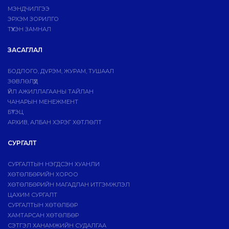
МЭНДЧИЛГЭЭ
ЭРХЭМ ЗОРИЛГО
ТҮҮХЭН ЗАМНАЛ
ЗАСАГЛАЛ
БОДЛОГО, ДVРЭМ, ЖУРАМ, ТУШААЛ
ЗӨВЛӨЛҮҮД
ҮЙЛ АЖИЛЛАГААНЫ ТАЙЛАН
ЧАНАРЫН МЕНЕЖМЕНТ
БҮТЭЦ
АРХИВ, АЛБАН ХЭРЭГ ХӨТЛӨЛТ
СУРГАЛТ
СУРГАЛТЫН НЭГДСЭН ХУАНЛИ
ХӨТӨЛБӨРИЙН ХОРОО
ХӨТӨЛБӨРИЙН МАГАДЛАН ИТГЭМЖЛЭЛ
ЦАХИМ СУРГАЛТ
СУРГАЛТЫН ХӨТӨЛБӨР
ХАМТАРСАН ХӨТӨЛБӨР
СЭТГЭЛ ХАНАМЖИЙН СУДАЛГАА