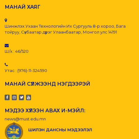
МАНАЙ ХАЯГ
Шинжлэх Ухаан Технологийн Их Сургууль 8-р хороо, Бага
тойруу, Сүхбаатар дүүрэг Улаанбаатар, Монгол улс 14191
Ш/х : 46/520
Утас : (976)-11-324590
МАНАЙ СҮЛЖЭЭНД НЭГДЭЭРЭЙ
МЭДЭЭ ХҮЛЭЭН АВАХ И-МЭЙЛ:
news@must.edu.mn
ШИЛЭН ДАНСНЫ МЭДЭЭЛЭЛ