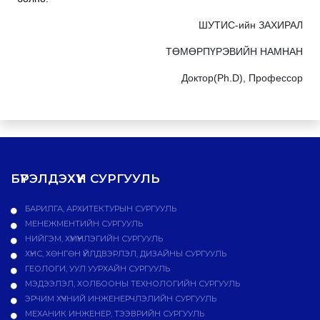
ШУТИС-ийн ЗАХИРАЛ
ТӨМӨРПҮРЭВИЙН НАМНАН
Доктор(Ph.D), Профессор
БҮРЭЛДЭХҮҮН СУРГУУЛЬ
БАРИЛГА, АРХИТЕКТУРЫН СУРГУУЛЬ
МЕНЕЖМЕНТИЙН СУРГУУЛЬ
НИЙГЭМ, ХҮМҮҮНЛЭГИЙН СУРГУУЛЬ
ХҮНС, ХӨНГӨН ҮЙЛДВЭРЛЭЛ, ДИЗАЙНЫ СУРГУУЛЬ
ГЕОЛОГИ, УУЛ УУРХАЙН СУРГУУЛЬ
МЭДЭЭЛЭЛ, ХОЛБООНЫ ТЕХНОЛОГИЙН СУРГУУЛЬ
ЭРЧИМ ХҮЧНИЙ ИНЖЕНЕРЧЛЭЛИЙН СУРГУУЛЬ
МЕХАНИК ИНЖЕНЕР, ТЭЭВРИЙН СУРГУУЛЬ