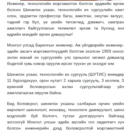
Инженер, технологийн мэргэжилтэн бэлтгэх эрдмийн өргөө
болсон Шинжлэх ухаан, технологийн их сургуулийн хамт
олон, эрдэмтэн профессор багш, ажилтан, оюутан залуус,
тэдний гэр бүл, үе үеийн төгсөгчид, дэмжигч, хамтран
ажиллагч байгууллагын төлөөлөл эрхэм та бүхэнд энэ
өдрийн мэндийг өргөн дэвшүүлье!
Монгол улсад Барилгын инженер, Аж үйлдвэрийн инженер-
эдийн засагч мэргэжилтнүүдийг бэлтгэж эхэлсэн 1959 оноос
эхлэн м
анай их сургуулийн улс орныхоо хөгжил дэвшилд
бодитой хувь нэмэр оруулж ирсэн
түүхэн үе эхэлдэг юм.
Шинжлэх ухаан, технологийн их сургууль (ШУТИС) өнөөдөр
11 бүрэлдэхүүн, орон нутагт 2 харьяа сургууль, 3 коллеж, 3
ерөнхий боловсролын ахлах сургуультайгаар үйл
ажиллагаагаа явуулж байна.
Бид боловсрол, шинжлэх ухааны салбарын орчин үеийн
өөрчлөлт шинэчлэлт, инновац, технологи дамжуулалт,
шинэ
мэдлэгийг буй болгогч, түгээн дэлгэрүүлэгч байгаад
зогсохгүй Монгол улсын эдийн засгийн гол хөдөлгөгч хүч
болсон инженерийн дээд боловсролтой мэргэжилтний