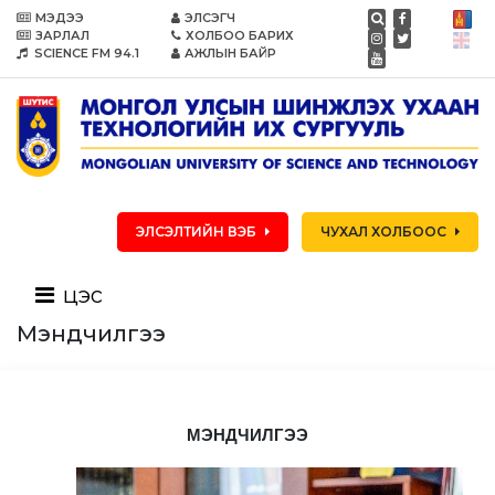
МЭДЭЭ
ЭЛСЭГЧ
ЗАРЛАЛ
ХОЛБОО БАРИХ
SCIENCE FM 94.1
АЖЛЫН БАЙР
ЭЛСЭЛТИЙН ВЭБ
ЧУХАЛ ХОЛБООС
цэс
Мэндчилгээ
МЭНДЧИЛГЭЭ