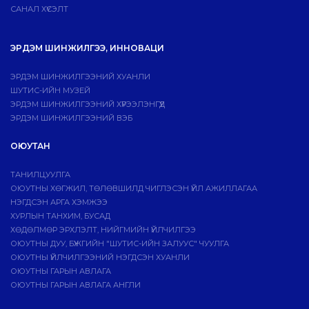
САНАЛ ХҮСЭЛТ
ЭРДЭМ ШИНЖИЛГЭЭ, ИННОВАЦИ
ЭРДЭМ ШИНЖИЛГЭЭНИЙ ХУАНЛИ
ШУТИС-ИЙН МУЗЕЙ
ЭРДЭМ ШИНЖИЛГЭЭНИЙ ХҮРЭЭЛЭНГҮҮД
ЭРДЭМ ШИНЖИЛГЭЭНИЙ ВЭБ
ОЮУТАН
ТАНИЛЦУУЛГА
ОЮУТНЫ ХӨГЖИЛ, ТӨЛӨВШИЛД ЧИГЛЭСЭН ҮЙЛ АЖИЛЛАГАА
НЭГДСЭН АРГА ХЭМЖЭЭ
ХУРЛЫН ТАНХИМ, БУСАД
ХӨДӨЛМӨР ЭРХЛЭЛТ, НИЙГМИЙН ҮЙЛЧИЛГЭЭ
ОЮУТНЫ ДУУ, БҮЖГИЙН "ШУТИС-ИЙН ЗАЛУУС" ЧУУЛГА
ОЮУТНЫ ҮЙЛЧИЛГЭЭНИЙ НЭГДСЭН ХУАНЛИ
ОЮУТНЫ ГАРЫН АВЛАГА
ОЮУТНЫ ГАРЫН АВЛАГА АНГЛИ