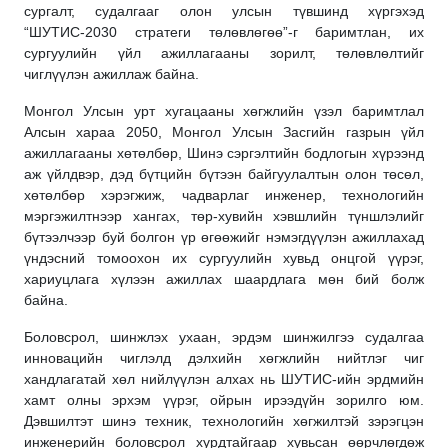
сургалт, судалгааг олон улсын түвшинд хүргэхэд
“
ШУТИС-2030 стратеги төлөвлөгөө”-г баримтлан,
их
сургуулийн үйл ажиллагааны зорилт, төлөвлөлтийг
чиглүүлэн
ажиллаж байна.
Монгол Улсын урт хугацааны хөгжлийн үзэл баримтлал
Алсын хараа 2050, Монгол Улсын Засгийн газрын үйл
ажиллагааны хөтөлбөр, Шинэ сэргэлтийн бодлогын хүрээнд
аж үйлдвэр, дэд бүтцийн бүтээн байгуулалтын олон төсөл,
хөтөлбөр хэрэгжиж, чадварлаг инженер, технологийн
мэргэжилтнээр хангах, төр-хувийн хэвшлийн түншлэлийг
бүтээлчээр буй болгон үр өгөөжийг нэмэгдүүлэн ажиллахад
үндэсний томоохон их сургуулийн хувьд онцгой үүрэг,
хариуцлага хүлээн ажиллах шаардлага мөн бий болж
байна.
Боловсрол, шинжлэх ухаан, эрдэм шинжилгээ судалгаа
инновацийн чиглэлд дэлхийн хөгжлийн нийтлэг чиг
хандлагатай хөл нийлүүлэн алхах нь ШУТИС-ийн эрдмийн
хамт олны эрхэм үүрэг, ойрын ирээдүйн зорилго юм.
Дэвшилтэт шинэ т
ехник, технологийн хөгжилтэй зэрэгцэн
инженерийн боловсрол хурдтайгаар хувьсан өөрчлөгдөж