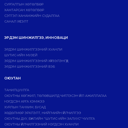
СУРГАЛТЫН ХӨТӨЛБӨР
ХАМТАРСАН ХӨТӨЛБӨР
СЭТГЭЛ ХАНАМЖИЙН СУДАЛГАА
САНАЛ ХҮСЭЛТ
ЭРДЭМ ШИНЖИЛГЭЭ, ИННОВАЦИ
ЭРДЭМ ШИНЖИЛГЭЭНИЙ ХУАНЛИ
ШУТИС-ИЙН МУЗЕЙ
ЭРДЭМ ШИНЖИЛГЭЭНИЙ ХҮРЭЭЛЭНГҮҮД
ЭРДЭМ ШИНЖИЛГЭЭНИЙ ВЭБ
ОЮУТАН
ТАНИЛЦУУЛГА
ОЮУТНЫ ХӨГЖИЛ, ТӨЛӨВШИЛД ЧИГЛЭСЭН ҮЙЛ АЖИЛЛАГАА
НЭГДСЭН АРГА ХЭМЖЭЭ
ХУРЛЫН ТАНХИМ, БУСАД
ХӨДӨЛМӨР ЭРХЛЭЛТ, НИЙГМИЙН ҮЙЛЧИЛГЭЭ
ОЮУТНЫ ДУУ, БҮЖГИЙН "ШУТИС-ИЙН ЗАЛУУС" ЧУУЛГА
ОЮУТНЫ ҮЙЛЧИЛГЭЭНИЙ НЭГДСЭН ХУАНЛИ