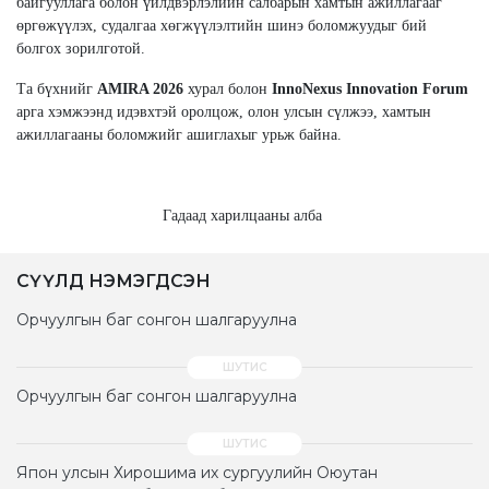
байгууллага болон үйлдвэрлэлийн салбарын хамтын ажиллагааг
өргөжүүлэх, судалгаа хөгжүүлэлтийн шинэ боломжуудыг бий
болгох зорилготой.
Та бүхнийг
AMIRA 2026
хурал болон
InnoNexus Innovation Forum
арга хэмжээнд идэвхтэй оролцож, олон улсын сүлжээ, хамтын
ажиллагааны боломжийг ашиглахыг урьж байна.
Гадаад харилцааны алба
СҮҮЛД НЭМЭГДСЭН
Орчуулгын баг сонгон шалгаруулна
Орчуулгын баг сонгон шалгаруулна
Япон улсын Хирошима их сургуулийн Оюутан