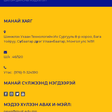
ШИЛЭН ДАНСНЫ МЭДЭЭЛЭЛ
МАНАЙ ХАЯГ
Шинжлэх Ухаан Технологийн Их Сургууль 8-р хороо, Бага
тойруу, Сүхбаатар дүүрэг Улаанбаатар, Монгол улс 14191
Ш/х : 46/520
Утас : (976)-11-324590
МАНАЙ СҮЛЖЭЭНД НЭГДЭЭРЭЙ
МЭДЭЭ ХҮЛЭЭН АВАХ И-МЭЙЛ:
news@must.edu.mn