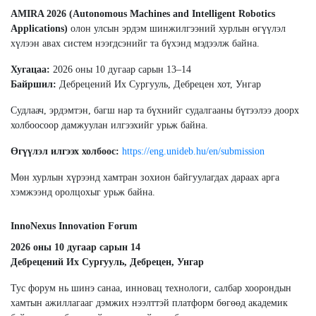
AMIRA 2026 (Autonomous Machines and Intelligent Robotics
Applications)
олон улсын эрдэм шинжилгээний хурлын өгүүлэл
хүлээн авах систем нээгдсэнийг та бүхэнд мэдээлж байна.
Хугацаа:
2026 оны 10 дугаар сарын 13–14
Байршил:
Дебрецений Их Сургууль, Дебрецен хот, Унгар
Судлаач, эрдэмтэн, багш нар та бүхнийг судалгааны бүтээлээ доорх
холбоосоор дамжуулан илгээхийг урьж байна.
Өгүүлэл илгээх холбоос:
https://eng.unideb.hu/en/submission
Мөн хурлын хүрээнд хамтран зохион байгуулагдах дараах арга
хэмжээнд оролцохыг урьж байна.
InnoNexus Innovation Forum
2026 оны 10 дугаар сарын 14
Дебрецений Их Сургууль, Дебрецен, Унгар
Тус форум нь шинэ санаа, инновац технологи, салбар хоорондын
хамтын ажиллагааг дэмжих нээлттэй платформ бөгөөд академик