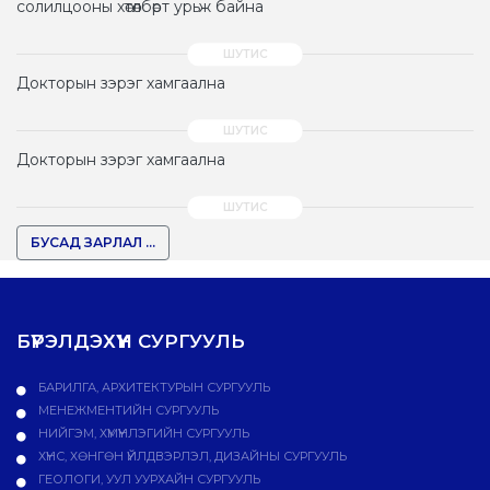
солилцооны хөтөлбөрт урьж байна
Докторын зэрэг хамгаална
Докторын зэрэг хамгаална
БУСАД ЗАРЛАЛ ...
БҮРЭЛДЭХҮҮН СУРГУУЛЬ
БАРИЛГА, АРХИТЕКТУРЫН СУРГУУЛЬ
МЕНЕЖМЕНТИЙН СУРГУУЛЬ
НИЙГЭМ, ХҮМҮҮНЛЭГИЙН СУРГУУЛЬ
ХҮНС, ХӨНГӨН ҮЙЛДВЭРЛЭЛ, ДИЗАЙНЫ СУРГУУЛЬ
ГЕОЛОГИ, УУЛ УУРХАЙН СУРГУУЛЬ