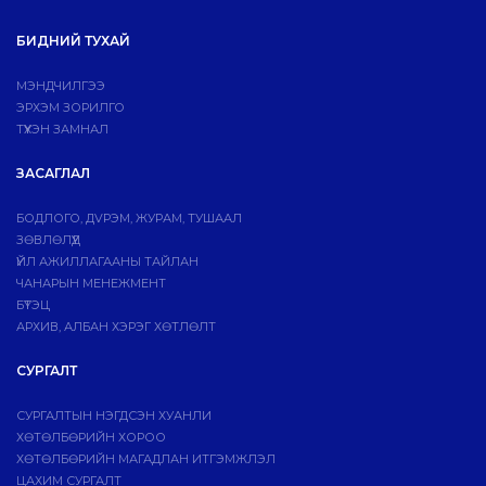
БИДНИЙ ТУХАЙ
МЭНДЧИЛГЭЭ
ЭРХЭМ ЗОРИЛГО
ТҮҮХЭН ЗАМНАЛ
ЗАСАГЛАЛ
БОДЛОГО, ДVРЭМ, ЖУРАМ, ТУШААЛ
ЗӨВЛӨЛҮҮД
ҮЙЛ АЖИЛЛАГААНЫ ТАЙЛАН
ЧАНАРЫН МЕНЕЖМЕНТ
БҮТЭЦ
АРХИВ, АЛБАН ХЭРЭГ ХӨТЛӨЛТ
СУРГАЛТ
СУРГАЛТЫН НЭГДСЭН ХУАНЛИ
ХӨТӨЛБӨРИЙН ХОРОО
ХӨТӨЛБӨРИЙН МАГАДЛАН ИТГЭМЖЛЭЛ
ЦАХИМ СУРГАЛТ