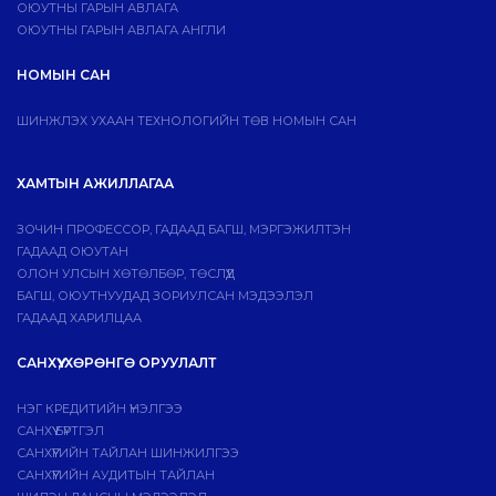
ОЮУТНЫ ГАРЫН АВЛАГА
ОЮУТНЫ ГАРЫН АВЛАГА АНГЛИ
НОМЫН САН
ШИНЖЛЭХ УХААН ТЕХНОЛОГИЙН ТӨВ НОМЫН САН
ХАМТЫН АЖИЛЛАГАА
ЗОЧИН ПРОФЕССОР, ГАДААД БАГШ, МЭРГЭЖИЛТЭН
ГАДААД ОЮУТАН
ОЛОН УЛСЫН ХӨТӨЛБӨР, ТӨСЛҮҮД
БАГШ, ОЮУТНУУДАД ЗОРИУЛСАН МЭДЭЭЛЭЛ
ГАДААД ХАРИЛЦАА
САНХҮҮ, ХӨРӨНГӨ ОРУУЛАЛТ
НЭГ КРЕДИТИЙН ҮНЭЛГЭЭ
САНХҮҮ БҮРТГЭЛ
САНХҮҮГИЙН ТАЙЛАН ШИНЖИЛГЭЭ
САНХҮҮГИЙН АУДИТЫН ТАЙЛАН