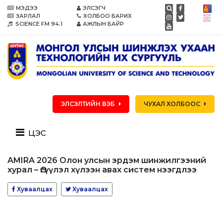
МЭДЭЭ
ЭЛСЭГЧ
ЗАРЛАЛ
ХОЛБОО БАРИХ
SCIENCE FM 94.1
АЖЛЫН БАЙР
ЭЛСЭЛТИЙН ВЭБ
ЧУХАЛ ХОЛБООС
цэс
AMIRA 2026 Олон улсын эрдэм шинжилгээний
хурал – Өгүүлэл хүлээн авах систем нээгдлээ
Хуваалцах
Хуваалцах