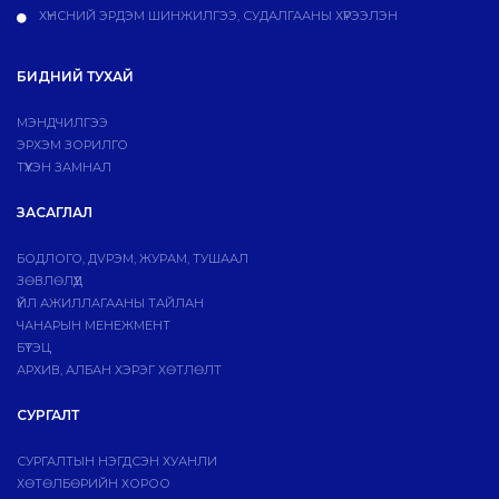
ХҮНСНИЙ ЭРДЭМ ШИНЖИЛГЭЭ, СУДАЛГААНЫ ХҮРЭЭЛЭН
БИДНИЙ ТУХАЙ
МЭНДЧИЛГЭЭ
ЭРХЭМ ЗОРИЛГО
ТҮҮХЭН ЗАМНАЛ
ЗАСАГЛАЛ
БОДЛОГО, ДVРЭМ, ЖУРАМ, ТУШААЛ
ЗӨВЛӨЛҮҮД
ҮЙЛ АЖИЛЛАГААНЫ ТАЙЛАН
ЧАНАРЫН МЕНЕЖМЕНТ
БҮТЭЦ
АРХИВ, АЛБАН ХЭРЭГ ХӨТЛӨЛТ
СУРГАЛТ
СУРГАЛТЫН НЭГДСЭН ХУАНЛИ
ХӨТӨЛБӨРИЙН ХОРОО