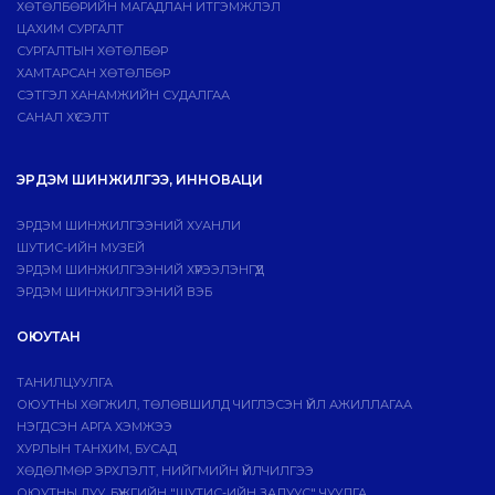
ХӨТӨЛБӨРИЙН МАГАДЛАН ИТГЭМЖЛЭЛ
ЦАХИМ СУРГАЛТ
СУРГАЛТЫН ХӨТӨЛБӨР
ХАМТАРСАН ХӨТӨЛБӨР
СЭТГЭЛ ХАНАМЖИЙН СУДАЛГАА
САНАЛ ХҮСЭЛТ
ЭРДЭМ ШИНЖИЛГЭЭ, ИННОВАЦИ
ЭРДЭМ ШИНЖИЛГЭЭНИЙ ХУАНЛИ
ШУТИС-ИЙН МУЗЕЙ
ЭРДЭМ ШИНЖИЛГЭЭНИЙ ХҮРЭЭЛЭНГҮҮД
ЭРДЭМ ШИНЖИЛГЭЭНИЙ ВЭБ
ОЮУТАН
ТАНИЛЦУУЛГА
ОЮУТНЫ ХӨГЖИЛ, ТӨЛӨВШИЛД ЧИГЛЭСЭН ҮЙЛ АЖИЛЛАГАА
НЭГДСЭН АРГА ХЭМЖЭЭ
ХУРЛЫН ТАНХИМ, БУСАД
ХӨДӨЛМӨР ЭРХЛЭЛТ, НИЙГМИЙН ҮЙЛЧИЛГЭЭ
ОЮУТНЫ ДУУ, БҮЖГИЙН "ШУТИС-ИЙН ЗАЛУУС" ЧУУЛГА