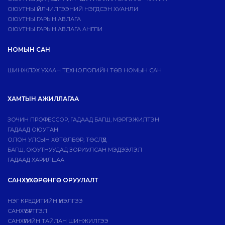
ОЮУТНЫ ҮЙЛЧИЛГЭЭНИЙ НЭГДСЭН ХУАНЛИ
ОЮУТНЫ ГАРЫН АВЛАГА
ОЮУТНЫ ГАРЫН АВЛАГА АНГЛИ
НОМЫН САН
ШИНЖЛЭХ УХААН ТЕХНОЛОГИЙН ТӨВ НОМЫН САН
ХАМТЫН АЖИЛЛАГАА
ЗОЧИН ПРОФЕССОР, ГАДААД БАГШ, МЭРГЭЖИЛТЭН
ГАДААД ОЮУТАН
ОЛОН УЛСЫН ХӨТӨЛБӨР, ТӨСЛҮҮД
БАГШ, ОЮУТНУУДАД ЗОРИУЛСАН МЭДЭЭЛЭЛ
ГАДААД ХАРИЛЦАА
САНХҮҮ, ХӨРӨНГӨ ОРУУЛАЛТ
НЭГ КРЕДИТИЙН ҮНЭЛГЭЭ
САНХҮҮ БҮРТГЭЛ
САНХҮҮГИЙН ТАЙЛАН ШИНЖИЛГЭЭ