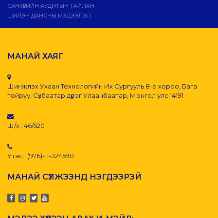
САНХҮҮГИЙН АУДИТЫН ТАЙЛАН
ШИЛЭН ДАНСНЫ МЭДЭЭЛЭЛ
МАНАЙ ХАЯГ
Шинжлэх Ухаан Технологийн Их Сургууль 8-р хороо, Бага
тойруу, Сүхбаатар дүүрэг Улаанбаатар, Монгол улс 14191
Ш/х : 46/520
Утас : (976)-11-324590
МАНАЙ СҮЛЖЭЭНД НЭГДЭЭРЭЙ