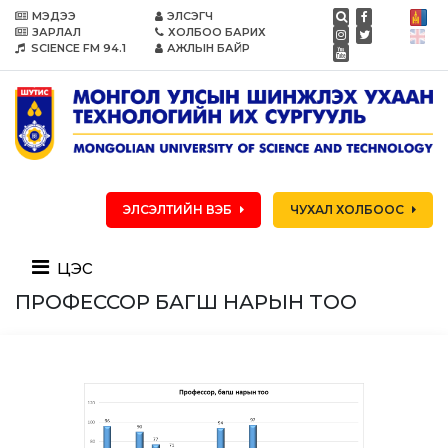
МЭДЭЭ
ЭЛСЭГЧ
ЗАРЛАЛ
ХОЛБОО БАРИХ
SCIENCE FM 94.1
АЖЛЫН БАЙР
ЭЛСЭЛТИЙН ВЭБ
ЧУХАЛ ХОЛБООС
цэс
ПРОФЕССОР БАГШ НАРЫН ТОО