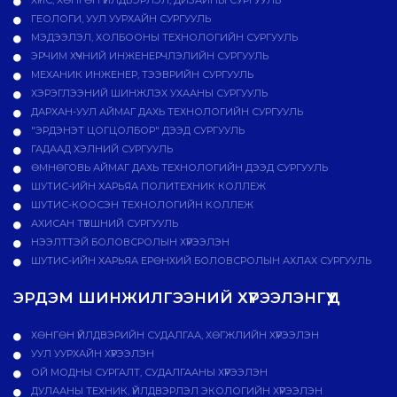
ХҮНС, ХӨНГӨН ҮЙЛДВЭРЛЭЛ, ДИЗАЙНЫ СУРГУУЛЬ
ГЕОЛОГИ, УУЛ УУРХАЙН СУРГУУЛЬ
МЭДЭЭЛЭЛ, ХОЛБООНЫ ТЕХНОЛОГИЙН СУРГУУЛЬ
ЭРЧИМ ХҮЧНИЙ ИНЖЕНЕРЧЛЭЛИЙН СУРГУУЛЬ
МЕХАНИК ИНЖЕНЕР, ТЭЭВРИЙН СУРГУУЛЬ
ХЭРЭГЛЭЭНИЙ ШИНЖЛЭХ УХААНЫ СУРГУУЛЬ
ДАРХАН-УУЛ АЙМАГ ДАХЬ ТЕХНОЛОГИЙН СУРГУУЛЬ
"ЭРДЭНЭТ ЦОГЦОЛБОР" ДЭЭД СУРГУУЛЬ
ГАДААД ХЭЛНИЙ СУРГУУЛЬ
ӨМНӨГОВЬ АЙМАГ ДАХЬ ТЕХНОЛОГИЙН ДЭЭД СУРГУУЛЬ
ШУТИС-ИЙН ХАРЬЯА ПОЛИТЕХНИК КОЛЛЕЖ
ШУТИС-КООСЭН ТЕХНОЛОГИЙН КОЛЛЕЖ
АХИСАН ТҮВШНИЙ СУРГУУЛЬ
НЭЭЛТТЭЙ БОЛОВСРОЛЫН ХҮРЭЭЛЭН
ШУТИС-ИЙН ХАРЬЯА ЕРӨНХИЙ БОЛОВСРОЛЫН АХЛАХ СУРГУУЛЬ
ЭРДЭМ ШИНЖИЛГЭЭНИЙ ХҮРЭЭЛЭНГҮҮД
ХӨНГӨН ҮЙЛДВЭРИЙН СУДАЛГАА, ХӨГЖЛИЙН ХҮРЭЭЛЭН
УУЛ УУРХАЙН ХҮРЭЭЛЭН
ОЙ МОДНЫ СУРГАЛТ, СУДАЛГААНЫ ХҮРЭЭЛЭН
ДУЛААНЫ ТЕХНИК, ҮЙЛДВЭРЛЭЛ ЭКОЛОГИЙН ХҮРЭЭЛЭН