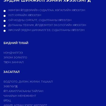
ЭРДЭМ ШИНЖИЛГЭЭНИЙ ХҮРЭЭЛЭНГҮҮД
ХӨНГӨН ҮЙЛДВЭРИЙН СУДАЛГАА, ХӨГЖЛИЙН ХҮРЭЭЛЭН
УУЛ УУРХАЙН ХҮРЭЭЛЭН
ОЙ МОДНЫ СУРГАЛТ, СУДАЛГААНЫ ХҮРЭЭЛЭН
ДУЛААНЫ ТЕХНИК, ҮЙЛДВЭРЛЭЛ ЭКОЛОГИЙН ХҮРЭЭЛЭН
ХҮНСНИЙ ЭРДЭМ ШИНЖИЛГЭЭ, СУДАЛГААНЫ ХҮРЭЭЛЭН
БИДНИЙ ТУХАЙ
МЭНДЧИЛГЭЭ
ЭРХЭМ ЗОРИЛГО
ТҮҮХЭН ЗАМНАЛ
ЗАСАГЛАЛ
БОДЛОГО, ДVРЭМ, ЖУРАМ, ТУШААЛ
ЗӨВЛӨЛҮҮД
ҮЙЛ АЖИЛЛАГААНЫ ТАЙЛАН
ЧАНАРЫН МЕНЕЖМЕНТ
БҮТЭЦ
АРХИВ, АЛБАН ХЭРЭГ ХӨТЛӨЛТ