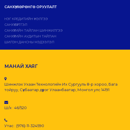
САНХҮҮ, ХӨРӨНГӨ ОРУУЛАЛТ
НЭГ КРЕДИТИЙН ҮНЭЛГЭЭ
САНХҮҮ БҮРТГЭЛ
САНХҮҮГИЙН ТАЙЛАН ШИНЖИЛГЭЭ
САНХҮҮГИЙН АУДИТЫН ТАЙЛАН
ШИЛЭН ДАНСНЫ МЭДЭЭЛЭЛ
МАНАЙ ХАЯГ
Шинжлэх Ухаан Технологийн Их Сургууль 8-р хороо, Бага
тойруу, Сүхбаатар дүүрэг Улаанбаатар, Монгол улс 14191
Ш/х : 46/520
Утас : (976)-11-324590