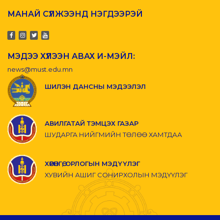
МАНАЙ СҮЛЖЭЭНД НЭГДЭЭРЭЙ
МЭДЭЭ ХҮЛЭЭН АВАХ И-МЭЙЛ:
news@must.edu.mn
ШИЛЭН ДАНСНЫ МЭДЭЭЛЭЛ
АВИЛГАТАЙ ТЭМЦЭХ ГАЗАР
ШУДАРГА НИЙГМИЙН ТӨЛӨӨ ХАМТДАА
ХӨРӨНГӨ, ОРЛОГЫН МЭДҮҮЛЭГ
ХУВИЙН АШИГ СОНИРХОЛЫН МЭДҮҮЛЭГ