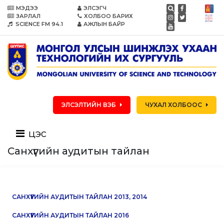
МЭДЭЭ
ЭЛСЭГЧ
ЗАРЛАЛ
ХОЛБОО БАРИХ
SCIENCE FM 94.1
АЖЛЫН БАЙР
ЭЛСЭЛТИЙН ВЭБ
ЧУХАЛ ХОЛБООС
цэс
Санхүүгийн аудитын тайлан
САНХҮҮГИЙН АУДИТЫН ТАЙЛАН 2013, 2014
САНХҮҮГИЙН АУДИТЫН ТАЙЛАН 2016