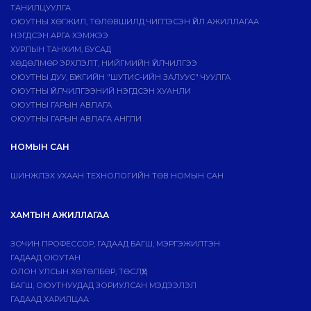
ТАНИЛЦУУЛГА
ОЮУТНЫ ХӨГЖИЛ, ТӨЛӨВШИЛД ЧИГЛЭСЭН ҮЙЛ АЖИЛЛАГАА
НЭГДСЭН АРГА ХЭМЖЭЭ
ХУРЛЫН ТАНХИМ, БУСАД
ХӨДӨЛМӨР ЭРХЛЭЛТ, НИЙГМИЙН ҮЙЛЧИЛГЭЭ
ОЮУТНЫ ДУУ, БҮЖГИЙН "ШУТИС-ИЙН ЗАЛУУС" ЧУУЛГА
ОЮУТНЫ ҮЙЛЧИЛГЭЭНИЙ НЭГДСЭН ХУАНЛИ
ОЮУТНЫ ГАРЫН АВЛАГА
ОЮУТНЫ ГАРЫН АВЛАГА АНГЛИ
НОМЫН САН
ШИНЖЛЭХ УХААН ТЕХНОЛОГИЙН ТӨВ НОМЫН САН
ХАМТЫН АЖИЛЛАГАА
ЗОЧИН ПРОФЕССОР, ГАДААД БАГШ, МЭРГЭЖИЛТЭН
ГАДААД ОЮУТАН
ОЛОН УЛСЫН ХӨТӨЛБӨР, ТӨСЛҮҮД
БАГШ, ОЮУТНУУДАД ЗОРИУЛСАН МЭДЭЭЛЭЛ
ГАДААД ХАРИЛЦАА