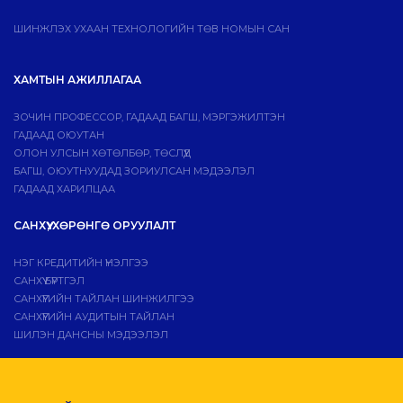
ШИНЖЛЭХ УХААН ТЕХНОЛОГИЙН ТӨВ НОМЫН САН
ХАМТЫН АЖИЛЛАГАА
ЗОЧИН ПРОФЕССОР, ГАДААД БАГШ, МЭРГЭЖИЛТЭН
ГАДААД ОЮУТАН
ОЛОН УЛСЫН ХӨТӨЛБӨР, ТӨСЛҮҮД
БАГШ, ОЮУТНУУДАД ЗОРИУЛСАН МЭДЭЭЛЭЛ
ГАДААД ХАРИЛЦАА
САНХҮҮ, ХӨРӨНГӨ ОРУУЛАЛТ
НЭГ КРЕДИТИЙН ҮНЭЛГЭЭ
САНХҮҮ БҮРТГЭЛ
САНХҮҮГИЙН ТАЙЛАН ШИНЖИЛГЭЭ
САНХҮҮГИЙН АУДИТЫН ТАЙЛАН
ШИЛЭН ДАНСНЫ МЭДЭЭЛЭЛ