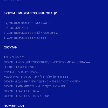
ЭРДЭМ ШИНЖИЛГЭЭ, ИННОВАЦИ
ЭРДЭМ ШИНЖИЛГЭЭНИЙ ХУАНЛИ
ШУТИС-ИЙН МУЗЕЙ
ЭРДЭМ ШИНЖИЛГЭЭНИЙ ХҮРЭЭЛЭНГҮҮД
ЭРДЭМ ШИНЖИЛГЭЭНИЙ ВЭБ
ОЮУТАН
ТАНИЛЦУУЛГА
ОЮУТНЫ ХӨГЖИЛ, ТӨЛӨВШИЛД ЧИГЛЭСЭН ҮЙЛ АЖИЛЛАГАА
НЭГДСЭН АРГА ХЭМЖЭЭ
ХУРЛЫН ТАНХИМ, БУСАД
ХӨДӨЛМӨР ЭРХЛЭЛТ, НИЙГМИЙН ҮЙЛЧИЛГЭЭ
ОЮУТНЫ ДУУ, БҮЖГИЙН "ШУТИС-ИЙН ЗАЛУУС" ЧУУЛГА
ОЮУТНЫ ҮЙЛЧИЛГЭЭНИЙ НЭГДСЭН ХУАНЛИ
ОЮУТНЫ ГАРЫН АВЛАГА
ОЮУТНЫ ГАРЫН АВЛАГА АНГЛИ
НОМЫН САН