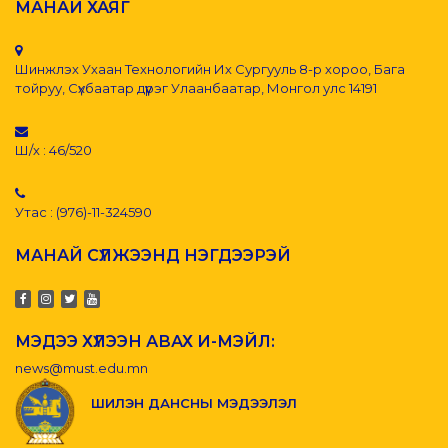
МАНАЙ ХАЯГ
Шинжлэх Ухаан Технологийн Их Сургууль 8-р хороо, Бага
тойруу, Сүхбаатар дүүрэг Улаанбаатар, Монгол улс 14191
Ш/х : 46/520
Утас : (976)-11-324590
МАНАЙ СҮЛЖЭЭНД НЭГДЭЭРЭЙ
МЭДЭЭ ХҮЛЭЭН АВАХ И-МЭЙЛ:
news@must.edu.mn
ШИЛЭН ДАНСНЫ МЭДЭЭЛЭЛ