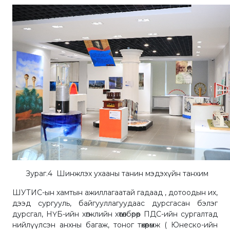
Зураг.4 Шинжлэх ухааны танин мэдэхүйн танхим
ШУТИС-ын хамтын ажиллагаатай гадаад , дотоодын их,
дээд сургууль, байгууллагуудаас дурсгасан бэлэг
дурсгал, НҮБ-ийн хөгжлийн хөтөлбөрөөр ПДС-ийн сургалтад
нийлүүлсэн анхны багаж, тоног төхөөрөмж ( Юнеско-ийн