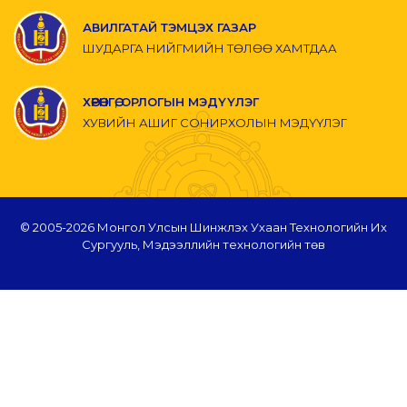
АВИЛГАТАЙ ТЭМЦЭХ ГАЗАР
ШУДАРГА НИЙГМИЙН ТӨЛӨӨ ХАМТДАА
ХӨРӨНГӨ, ОРЛОГЫН МЭДҮҮЛЭГ
ХУВИЙН АШИГ СОНИРХОЛЫН МЭДҮҮЛЭГ
© 2005-
2026 Монгол Улсын Шинжлэх Ухаан Технологийн Их
Сургууль, Мэдээллийн технологийн төв