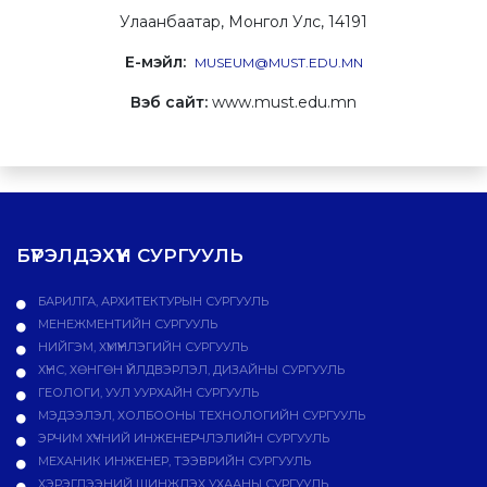
Улаанбаатар, Монгол Улс, 14191
E-мэйл:
MUSEUM@MUST.EDU.MN
Вэб сайт:
www.must.edu.mn
БҮРЭЛДЭХҮҮН СУРГУУЛЬ
БАРИЛГА, АРХИТЕКТУРЫН СУРГУУЛЬ
МЕНЕЖМЕНТИЙН СУРГУУЛЬ
НИЙГЭМ, ХҮМҮҮНЛЭГИЙН СУРГУУЛЬ
ХҮНС, ХӨНГӨН ҮЙЛДВЭРЛЭЛ, ДИЗАЙНЫ СУРГУУЛЬ
ГЕОЛОГИ, УУЛ УУРХАЙН СУРГУУЛЬ
МЭДЭЭЛЭЛ, ХОЛБООНЫ ТЕХНОЛОГИЙН СУРГУУЛЬ
ЭРЧИМ ХҮЧНИЙ ИНЖЕНЕРЧЛЭЛИЙН СУРГУУЛЬ
МЕХАНИК ИНЖЕНЕР, ТЭЭВРИЙН СУРГУУЛЬ
ХЭРЭГЛЭЭНИЙ ШИНЖЛЭХ УХААНЫ СУРГУУЛЬ