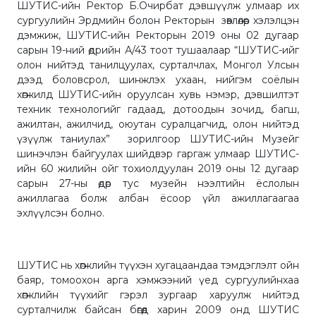
ШУТИС-ийн Ректор Б.Очирбат дэвшүүлж улмаар их
сургуулийн Эрдмийн болон Ректорын зөвлөлөөр хэлэлцэн
дэмжиж, ШУТИС-ийн Ректорын 2019 оны 02 дугаар
сарын 19-ний өдрийн А/43 тоот тушаалаар “ШУТИС-ийг
олон нийтэд танилцуулах, сурталчлах, Монгол Улсын
дээд боловсрол, шинжлэх ухаан, нийгэм соёлын
хөгжилд ШУТИС-ийн оруулсан хувь нэмэр, дэвшилтэт
техник технологийг гадаад, дотоодын зочид, багш,
ажилтан, ажилчид, оюутан суралцагчид, олон нийтэд
үзүүлж таниулах” зорилгоор ШУТИС-ийн Музейг
шинэчлэн байгуулах шийдвэр гаргаж улмаар ШУТИС-
ийн 60 жилийн ойг тохиолдуулан 2019 оны 12 дугаар
сарын 27-ны өдөр тус музейн нээлтийн ёслолын
ажиллагаа болж албан ёсоор үйл ажиллагаагаа
эхлүүлсэн болно.
ШУТИС нь хөгжлийн түүхэн хугацаандаа тэмдэглэлт ойн
баяр, томоохон арга хэмжээний үед сургуулийнхаа
хөгжлийн түүхийг гэрэл зургаар харуулж нийтэд
сурталчилж байсан бөгөөд харин 2009 онд ШУТИС