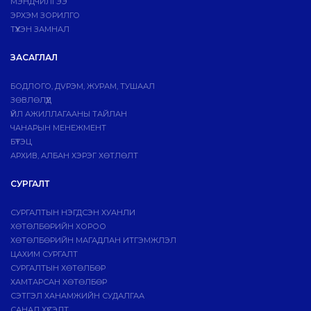
МЭНДЧИЛГЭЭ
ЭРХЭМ ЗОРИЛГО
ТҮҮХЭН ЗАМНАЛ
ЗАСАГЛАЛ
БОДЛОГО, ДVРЭМ, ЖУРАМ, ТУШААЛ
ЗӨВЛӨЛҮҮД
ҮЙЛ АЖИЛЛАГААНЫ ТАЙЛАН
ЧАНАРЫН МЕНЕЖМЕНТ
БҮТЭЦ
АРХИВ, АЛБАН ХЭРЭГ ХӨТЛӨЛТ
СУРГАЛТ
СУРГАЛТЫН НЭГДСЭН ХУАНЛИ
ХӨТӨЛБӨРИЙН ХОРОО
ХӨТӨЛБӨРИЙН МАГАДЛАН ИТГЭМЖЛЭЛ
ЦАХИМ СУРГАЛТ
СУРГАЛТЫН ХӨТӨЛБӨР
ХАМТАРСАН ХӨТӨЛБӨР
СЭТГЭЛ ХАНАМЖИЙН СУДАЛГАА
САНАЛ ХҮСЭЛТ