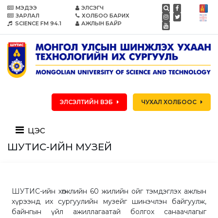
МЭДЭЭ
ЭЛСЭГЧ
ЗАРЛАЛ
ХОЛБОО БАРИХ
SCIENCE FM 94.1
АЖЛЫН БАЙР
ЭЛСЭЛТИЙН ВЭБ
ЧУХАЛ ХОЛБООС
цэс
ШУТИС-ИЙН МУЗЕЙ
ШУТИС-ийн хөгжлийн 60 жилийн ойг тэмдэглэх ажлын
хүрээнд их сургуулийн музейг шинэчлэн байгуулж,
байнгын үйл ажиллагаатай болгох санаачлагыг