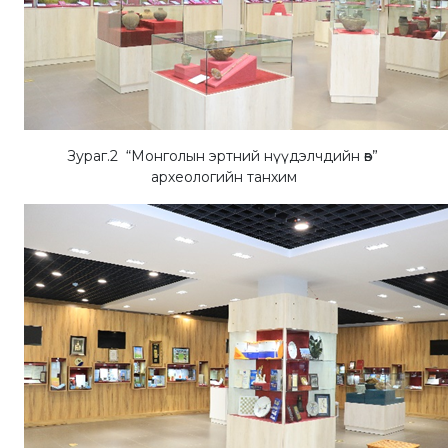
Зураг.2 “Монголын эртний нүүдэлчдийн өв”
археологийн танхим