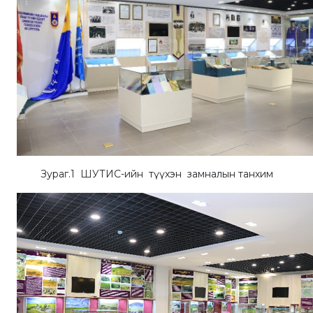
Зураг.1 ШУТИС-ийн түүхэн замналын танхим