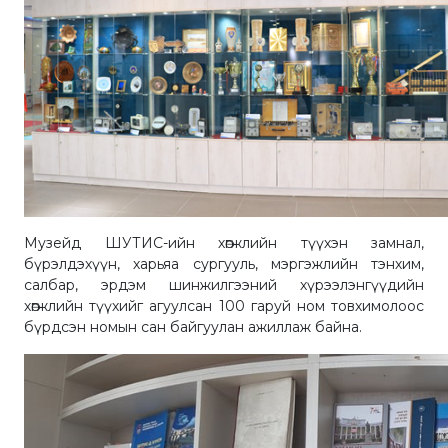
Музейд ШУТИС-ийн хөгжлийн түүхэн замнал,
бүрэлдэхүүн, харьяа сургууль, мэргэжлийн тэнхим,
салбар, эрдэм шинжилгээний хүрээлэнгүүдийн
хөгжлийн түүхийг агуулсан 100 гаруй ном товхимолоос
бүрдсэн номын сан байгуулан ажиллаж байна.