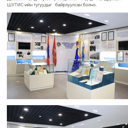
ШУТИС-ийн тугуудыг байрлуулсан болно.