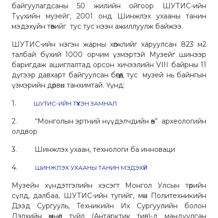
байгуулагдсаны 50 жилийн ойгоор ШУТИС-ийн
Түүхийн музейг, 2001 онд Шинжлэх ухааны танин
мэдэхүйн төвийг тус тус нээн ажиллуулж байжээ.
ШУТИС-ийн нэгэн жарны хөгжлийг харуулсан 823 м2
талбай бүхий 1000 орчим үзмэртэй Музейг шинээр
баригдаж ашиглалтад орсон хичээлийн VIII байрны 11
дүгээр давхарт байгуулсан бөгөөд тус музей нь байнгын
үзмэрийн дөрвөн танхимтай. Үүнд:
1.
ШУТИС-ИЙН ТҮҮХЭН ЗАМНАЛ
2. “Монголын эртний нүүдэлчдийн өв” археологийн
олдвор
3. Шинжлэх ухаан, технологи ба инноваци
4.
ШИНЖЛЭХ УХААНЫ ТАНИН МЭДЭХҮЙ
Музейн хүндэтгэлийн хэсэгт Монгол Улсын төрийн
сүлд, далбаа, ШУТИС-ийн тугийг, мөн Политехникийн
Дээд Сургууль, Техникийн Их Сургуулийн болон
Дэлхийн өмнөд туйл (Антарктик тив)-д мандуулсан