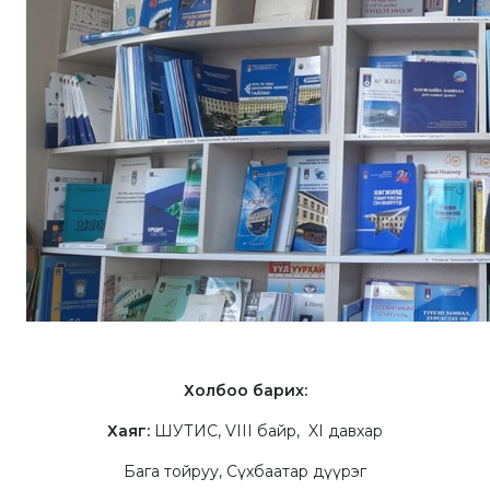
Холбоо барих:
Хаяг:
ШУТИС, VIII байр, XI давхар
Бага тойруу, Сүхбаатар дүүрэг