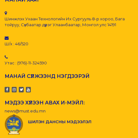
Шинжлэх Ухаан Технологийн Их Сургууль 8-р хороо, Бага
тойруу, Сүхбаатар дүүрэг Улаанбаатар, Монгол улс 14191
Ш/х : 46/520
Утас : (976)-11-324590
МАНАЙ СҮЛЖЭЭНД НЭГДЭЭРЭЙ
МЭДЭЭ ХҮЛЭЭН АВАХ И-МЭЙЛ:
news@must.edu.mn
ШИЛЭН ДАНСНЫ МЭДЭЭЛЭЛ