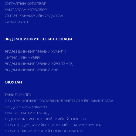
СУРГАЛТЫН ХӨТӨЛБӨР
ХАМТАРСАН ХӨТӨЛБӨР
СЭТГЭЛ ХАНАМЖИЙН СУДАЛГАА
САНАЛ ХҮСЭЛТ
ЭРДЭМ ШИНЖИЛГЭЭ, ИННОВАЦИ
ЭРДЭМ ШИНЖИЛГЭЭНИЙ ХУАНЛИ
ШУТИС-ИЙН МУЗЕЙ
ЭРДЭМ ШИНЖИЛГЭЭНИЙ ХҮРЭЭЛЭНГҮҮД
ЭРДЭМ ШИНЖИЛГЭЭНИЙ ВЭБ
ОЮУТАН
ТАНИЛЦУУЛГА
ОЮУТНЫ ХӨГЖИЛ, ТӨЛӨВШИЛД ЧИГЛЭСЭН ҮЙЛ АЖИЛЛАГАА
НЭГДСЭН АРГА ХЭМЖЭЭ
ХУРЛЫН ТАНХИМ, БУСАД
ХӨДӨЛМӨР ЭРХЛЭЛТ, НИЙГМИЙН ҮЙЛЧИЛГЭЭ
ОЮУТНЫ ДУУ, БҮЖГИЙН "ШУТИС-ИЙН ЗАЛУУС" ЧУУЛГА
ОЮУТНЫ ҮЙЛЧИЛГЭЭНИЙ НЭГДСЭН ХУАНЛИ