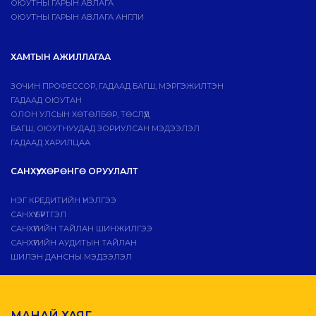
ОЮУТНЫ ГАРЫН АВЛАГА
ОЮУТНЫ ГАРЫН АВЛАГА АНГЛИ
ХАМТЫН АЖИЛЛАГАА
ЗОЧИН ПРОФЕССОР, ГАДААД БАГШ, МЭРГЭЖИЛТЭН
ГАДААД ОЮУТАН
ОЛОН УЛСЫН ХӨТӨЛБӨР, ТӨСЛҮҮД
БАГШ, ОЮУТНУУДАД ЗОРИУЛСАН МЭДЭЭЛЭЛ
ГАДААД ХАРИЛЦАА
САНХҮҮ, ХӨРӨНГӨ ОРУУЛАЛТ
НЭГ КРЕДИТИЙН ҮНЭЛГЭЭ
САНХҮҮ БҮРТГЭЛ
САНХҮҮГИЙН ТАЙЛАН ШИНЖИЛГЭЭ
САНХҮҮГИЙН АУДИТЫН ТАЙЛАН
ШИЛЭН ДАНСНЫ МЭДЭЭЛЭЛ
МАНАЙ ХАЯГ