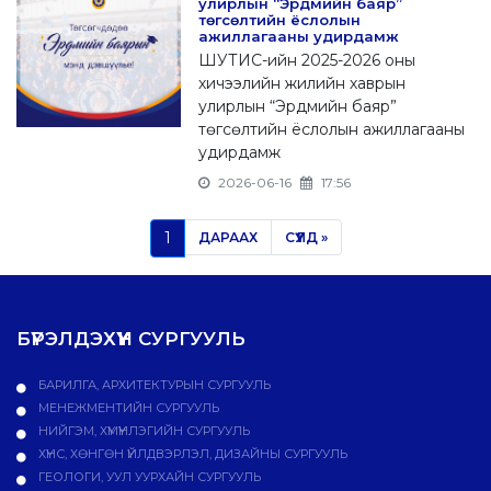
улирлын “Эрдмийн баяр”
төгсөлтийн ёслолын
ажиллагааны удирдамж
ШУТИС-ийн 2025-2026 оны
хичээлийн жилийн хаврын
улирлын “Эрдмийн баяр”
төгсөлтийн ёслолын ажиллагааны
удирдамж
2026-06-16
17:56
1
ДАРААХ
СҮҮЛД »
БҮРЭЛДЭХҮҮН СУРГУУЛЬ
БАРИЛГА, АРХИТЕКТУРЫН СУРГУУЛЬ
МЕНЕЖМЕНТИЙН СУРГУУЛЬ
НИЙГЭМ, ХҮМҮҮНЛЭГИЙН СУРГУУЛЬ
ХҮНС, ХӨНГӨН ҮЙЛДВЭРЛЭЛ, ДИЗАЙНЫ СУРГУУЛЬ
ГЕОЛОГИ, УУЛ УУРХАЙН СУРГУУЛЬ