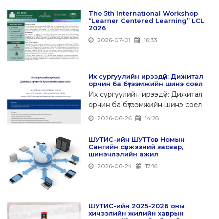
The 5th International Workshop
“Learner Centered Learning” LCL
2026
2026-07-01
16:33
Их сургуулийн ирээдүй: Дижитал
орчин ба бүтээмжийн шинэ соёл
Их сургуулийн ирээдүй: Дижитал
орчин ба бүтээмжийн шинэ соёл
2026-06-26
14:28
ШУТИС-ийн ШУТТөв Номын
Сангийн сүлжээний засвар,
шинэчлэлийн ажил
2026-06-24
17:16
ШУТИС-ийн 2025-2026 оны
хичээлийн жилийн хаврын