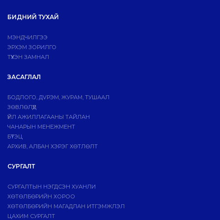
БИДНИЙ ТУХАЙ
МЭНДЧИЛГЭЭ
ЭРХЭМ ЗОРИЛГО
ТҮҮХЭН ЗАМНАЛ
ЗАСАГЛАЛ
БОДЛОГО, ДVРЭМ, ЖУРАМ, ТУШААЛ
ЗӨВЛӨЛҮҮД
ҮЙЛ АЖИЛЛАГААНЫ ТАЙЛАН
ЧАНАРЫН МЕНЕЖМЕНТ
БҮТЭЦ
АРХИВ, АЛБАН ХЭРЭГ ХӨТЛӨЛТ
СУРГАЛТ
СУРГАЛТЫН НЭГДСЭН ХУАНЛИ
ХӨТӨЛБӨРИЙН ХОРОО
ХӨТӨЛБӨРИЙН МАГАДЛАН ИТГЭМЖЛЭЛ
ЦАХИМ СУРГАЛТ