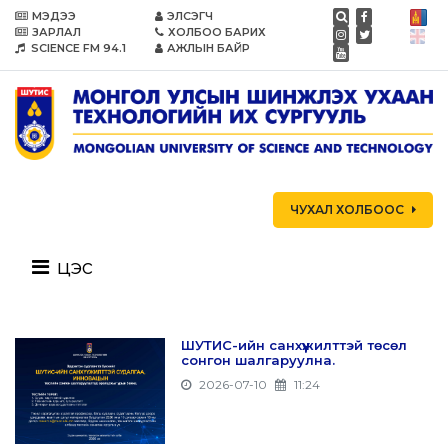
МЭДЭЭ
ЭЛСЭГЧ
ЗАРЛАЛ
ХОЛБОО БАРИХ
SCIENCE FM 94.1
АЖЛЫН БАЙР
ЧУХАЛ ХОЛБООС
цэс
ШУТИС-ийн санхүүжилттэй төсөл
сонгон шалгаруулна.
2026-07-10
11:24