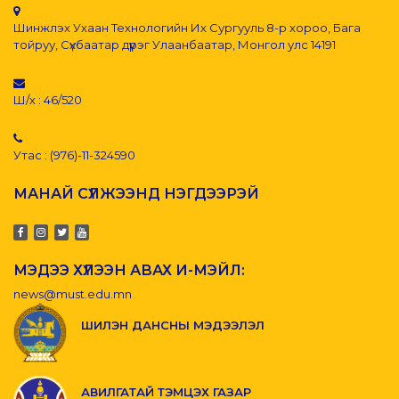
Шинжлэх Ухаан Технологийн Их Сургууль 8-р хороо, Бага
тойруу, Сүхбаатар дүүрэг Улаанбаатар, Монгол улс 14191
Ш/х : 46/520
Утас : (976)-11-324590
МАНАЙ СҮЛЖЭЭНД НЭГДЭЭРЭЙ
МЭДЭЭ ХҮЛЭЭН АВАХ И-МЭЙЛ:
news@must.edu.mn
ШИЛЭН ДАНСНЫ МЭДЭЭЛЭЛ
АВИЛГАТАЙ ТЭМЦЭХ ГАЗАР