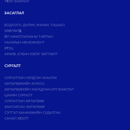
ТҮҮХЭН ЗАМНАЛ
ЗАСАГЛАЛ
БОДЛОГО, ДVРЭМ, ЖУРАМ, ТУШААЛ
ЗӨВЛӨЛҮҮД
ҮЙЛ АЖИЛЛАГААНЫ ТАЙЛАН
ЧАНАРЫН МЕНЕЖМЕНТ
БҮТЭЦ
АРХИВ, АЛБАН ХЭРЭГ ХӨТЛӨЛТ
СУРГАЛТ
СУРГАЛТЫН НЭГДСЭН ХУАНЛИ
ХӨТӨЛБӨРИЙН ХОРОО
ХӨТӨЛБӨРИЙН МАГАДЛАН ИТГЭМЖЛЭЛ
ЦАХИМ СУРГАЛТ
СУРГАЛТЫН ХӨТӨЛБӨР
ХАМТАРСАН ХӨТӨЛБӨР
СЭТГЭЛ ХАНАМЖИЙН СУДАЛГАА
САНАЛ ХҮСЭЛТ