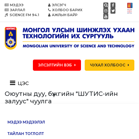
МЭДЭЭ
ЭЛСЭГЧ
ЗАРЛАЛ
ХОЛБОО БАРИХ
SCIENCE FM 94.1
АЖЛЫН БАЙР
ЭЛСЭЛТИЙН ВЭБ
ЧУХАЛ ХОЛБООС
цэс
Оюутны дуу, бүжгийн "ШУТИС-ийн
залуус" чуулга
МЭДЭЭ МЭДЭЭЛЭЛ
ТАЙЛАН ТОГЛОЛТ