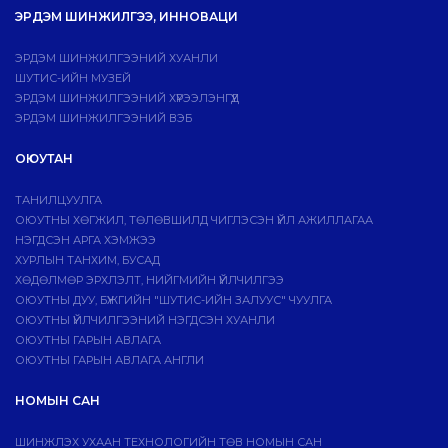
ЭРДЭМ ШИНЖИЛГЭЭ, ИННОВАЦИ
ЭРДЭМ ШИНЖИЛГЭЭНИЙ ХУАНЛИ
ШУТИС-ИЙН МУЗЕЙ
ЭРДЭМ ШИНЖИЛГЭЭНИЙ ХҮРЭЭЛЭНГҮҮД
ЭРДЭМ ШИНЖИЛГЭЭНИЙ ВЭБ
ОЮУТАН
ТАНИЛЦУУЛГА
ОЮУТНЫ ХӨГЖИЛ, ТӨЛӨВШИЛД ЧИГЛЭСЭН ҮЙЛ АЖИЛЛАГАА
НЭГДСЭН АРГА ХЭМЖЭЭ
ХУРЛЫН ТАНХИМ, БУСАД
ХӨДӨЛМӨР ЭРХЛЭЛТ, НИЙГМИЙН ҮЙЛЧИЛГЭЭ
ОЮУТНЫ ДУУ, БҮЖГИЙН "ШУТИС-ИЙН ЗАЛУУС" ЧУУЛГА
ОЮУТНЫ ҮЙЛЧИЛГЭЭНИЙ НЭГДСЭН ХУАНЛИ
ОЮУТНЫ ГАРЫН АВЛАГА
ОЮУТНЫ ГАРЫН АВЛАГА АНГЛИ
НОМЫН САН
ШИНЖЛЭХ УХААН ТЕХНОЛОГИЙН ТӨВ НОМЫН САН