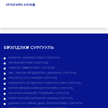
УРЛАГИЙН КЛУБҮҮД
БҮРЭЛДЭХҮҮН СУРГУУЛЬ
БАРИЛГА, АРХИТЕКТУРЫН СУРГУУЛЬ
МЕНЕЖМЕНТИЙН СУРГУУЛЬ
НИЙГЭМ, ХҮМҮҮНЛЭГИЙН СУРГУУЛЬ
ХҮНС, ХӨНГӨН ҮЙЛДВЭРЛЭЛ, ДИЗАЙНЫ СУРГУУЛЬ
ГЕОЛОГИ, УУЛ УУРХАЙН СУРГУУЛЬ
МЭДЭЭЛЭЛ, ХОЛБООНЫ ТЕХНОЛОГИЙН СУРГУУЛЬ
ЭРЧИМ ХҮЧНИЙ ИНЖЕНЕРЧЛЭЛИЙН СУРГУУЛЬ
МЕХАНИК ИНЖЕНЕР, ТЭЭВРИЙН СУРГУУЛЬ
ХЭРЭГЛЭЭНИЙ ШИНЖЛЭХ УХААНЫ СУРГУУЛЬ
ДАРХАН-УУЛ АЙМАГ ДАХЬ ТЕХНОЛОГИЙН СУРГУУЛЬ