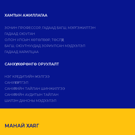
ХАМТЫН АЖИЛЛАГАА
ЗОЧИН ПРОФЕССОР, ГАДААД БАГШ, МЭРГЭЖИЛТЭН
ГАДААД ОЮУТАН
ОЛОН УЛСЫН ХӨТӨЛБӨР, ТӨСЛҮҮД
БАГШ, ОЮУТНУУДАД ЗОРИУЛСАН МЭДЭЭЛЭЛ
ГАДААД ХАРИЛЦАА
САНХҮҮ, ХӨРӨНГӨ ОРУУЛАЛТ
НЭГ КРЕДИТИЙН ҮНЭЛГЭЭ
САНХҮҮ БҮРТГЭЛ
САНХҮҮГИЙН ТАЙЛАН ШИНЖИЛГЭЭ
САНХҮҮГИЙН АУДИТЫН ТАЙЛАН
ШИЛЭН ДАНСНЫ МЭДЭЭЛЭЛ
МАНАЙ ХАЯГ