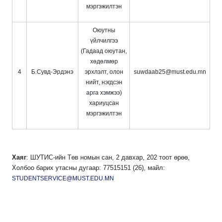
мэргэжилтэн
Оюутны
үйлчилгээ
(Гадаад оюутан,
хөдөлмөр
4
Б.Сувд-Эрдэнэ
эрхлэлт, олон
suwdaab25@must.edu.mn
нийт, нэгдсэн
арга хэмжээ)
хариуцсан
мэргэжилтэн
Хаяг
: ШУТИС-ийн Төв номын сан, 2 давхар, 202 тоот өрөө,
Холбоо барих утасны дугаар: 77515151 (26), майл:
STUDENTSERVICE@MUST.EDU.MN