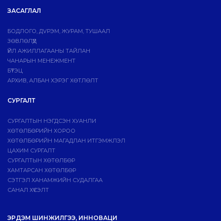
ЗАСАГЛАЛ
БОДЛОГО, ДVРЭМ, ЖУРАМ, ТУШААЛ
ЗӨВЛӨЛҮҮД
ҮЙЛ АЖИЛЛАГААНЫ ТАЙЛАН
ЧАНАРЫН МЕНЕЖМЕНТ
БҮТЭЦ
АРХИВ, АЛБАН ХЭРЭГ ХӨТЛӨЛТ
СУРГАЛТ
СУРГАЛТЫН НЭГДСЭН ХУАНЛИ
ХӨТӨЛБӨРИЙН ХОРОО
ХӨТӨЛБӨРИЙН МАГАДЛАН ИТГЭМЖЛЭЛ
ЦАХИМ СУРГАЛТ
СУРГАЛТЫН ХӨТӨЛБӨР
ХАМТАРСАН ХӨТӨЛБӨР
СЭТГЭЛ ХАНАМЖИЙН СУДАЛГАА
САНАЛ ХҮСЭЛТ
ЭРДЭМ ШИНЖИЛГЭЭ, ИННОВАЦИ