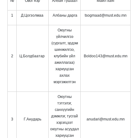
№
Овог нэр
Албан тушаал
Майл хаяг
1
Д.Цогзолмаа
Албаны дарга
tsogmaad@must.edu.mn
Оюутны
үйлчилгээ
(сургалт, эрдэм
шинжилгээ,
2
Ц.Болдбаатар
клубийн үйл
Boldoo143@must.edu.mn
ажиллагаа)
хариуцсан
ахлах
мэргэжилтэн
Оюутны
тэтгэлэг,
санхүүгийн
дэмжлэг, тусгай
3
Г.Анударь
anudari@must.edu.mn
хэрэгцээт
оюутны асуудал
хариуцсан