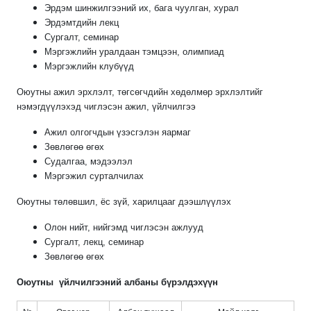
Эрдэм шинжилгээний их, бага чуулган, хурал
Эрдэмтдийн лекц
Сургалт, семинар
Мэргэжлийн уралдаан тэмцээн, олимпиад
Мэргэжлийн клубүүд
Оюутны ажил эрхлэлт, төгсөгчдийн хөдөлмөр эрхлэлтийг
нэмэгдүүлэхэд чиглэсэн ажил, үйлчилгээ
Ажил олгогчдын үзэсгэлэн яармаг
Зөвлөгөө өгөх
Судалгаа, мэдээлэл
Мэргэжил сурталчилах
Оюутны төлөвшил, ёс зүй, харилцааг дээшлүүлэх
Олон нийт, нийгэмд чиглэсэн ажлууд
Сургалт, лекц, семинар
Зөвлөгөө өгөх
Оюутны үйлчилгээний албаны бүрэлдэхүүн