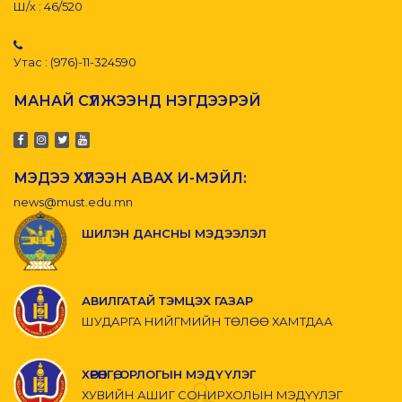
Ш/х : 46/520
Утас : (976)-11-324590
МАНАЙ СҮЛЖЭЭНД НЭГДЭЭРЭЙ
МЭДЭЭ ХҮЛЭЭН АВАХ И-МЭЙЛ:
news@must.edu.mn
ШИЛЭН ДАНСНЫ МЭДЭЭЛЭЛ
АВИЛГАТАЙ ТЭМЦЭХ ГАЗАР
ШУДАРГА НИЙГМИЙН ТӨЛӨӨ ХАМТДАА
ХӨРӨНГӨ, ОРЛОГЫН МЭДҮҮЛЭГ
ХУВИЙН АШИГ СОНИРХОЛЫН МЭДҮҮЛЭГ