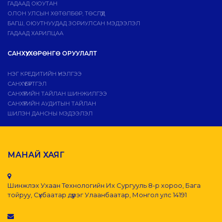
ГАДААД ОЮУТАН
ОЛОН УЛСЫН ХӨТӨЛБӨР, ТӨСЛҮҮД
БАГШ, ОЮУТНУУДАД ЗОРИУЛСАН МЭДЭЭЛЭЛ
ГАДААД ХАРИЛЦАА
САНХҮҮ, ХӨРӨНГӨ ОРУУЛАЛТ
НЭГ КРЕДИТИЙН ҮНЭЛГЭЭ
САНХҮҮ БҮРТГЭЛ
САНХҮҮГИЙН ТАЙЛАН ШИНЖИЛГЭЭ
САНХҮҮГИЙН АУДИТЫН ТАЙЛАН
ШИЛЭН ДАНСНЫ МЭДЭЭЛЭЛ
МАНАЙ ХАЯГ
Шинжлэх Ухаан Технологийн Их Сургууль 8-р хороо, Бага
тойруу, Сүхбаатар дүүрэг Улаанбаатар, Монгол улс 14191