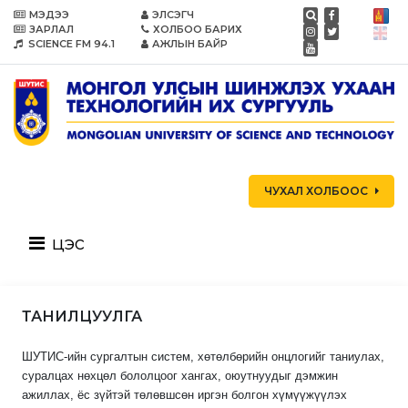
МЭДЭЭ
ЭЛСЭГЧ
ЗАРЛАЛ
ХОЛБОО БАРИХ
SCIENCE FM 94.1
АЖЛЫН БАЙР
ЧУХАЛ ХОЛБООС
цэс
ТАНИЛЦУУЛГА
ШУТИС-ийн сургалтын систем, хөтөлбөрийн онцлогийг таниулах,
суралцах нөхцөл бололцоог хангах, оюутнуудыг дэмжин
ажиллах, ёс зүйтэй төлөвшсөн иргэн болгон хүмүүжүүлэх