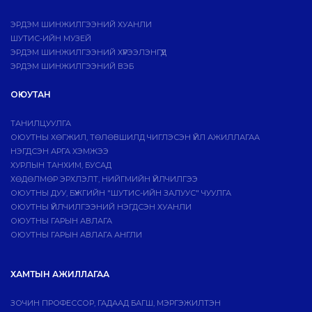
ЭРДЭМ ШИНЖИЛГЭЭНИЙ ХУАНЛИ
ШУТИС-ИЙН МУЗЕЙ
ЭРДЭМ ШИНЖИЛГЭЭНИЙ ХҮРЭЭЛЭНГҮҮД
ЭРДЭМ ШИНЖИЛГЭЭНИЙ ВЭБ
ОЮУТАН
ТАНИЛЦУУЛГА
ОЮУТНЫ ХӨГЖИЛ, ТӨЛӨВШИЛД ЧИГЛЭСЭН ҮЙЛ АЖИЛЛАГАА
НЭГДСЭН АРГА ХЭМЖЭЭ
ХУРЛЫН ТАНХИМ, БУСАД
ХӨДӨЛМӨР ЭРХЛЭЛТ, НИЙГМИЙН ҮЙЛЧИЛГЭЭ
ОЮУТНЫ ДУУ, БҮЖГИЙН "ШУТИС-ИЙН ЗАЛУУС" ЧУУЛГА
ОЮУТНЫ ҮЙЛЧИЛГЭЭНИЙ НЭГДСЭН ХУАНЛИ
ОЮУТНЫ ГАРЫН АВЛАГА
ОЮУТНЫ ГАРЫН АВЛАГА АНГЛИ
ХАМТЫН АЖИЛЛАГАА
ЗОЧИН ПРОФЕССОР, ГАДААД БАГШ, МЭРГЭЖИЛТЭН