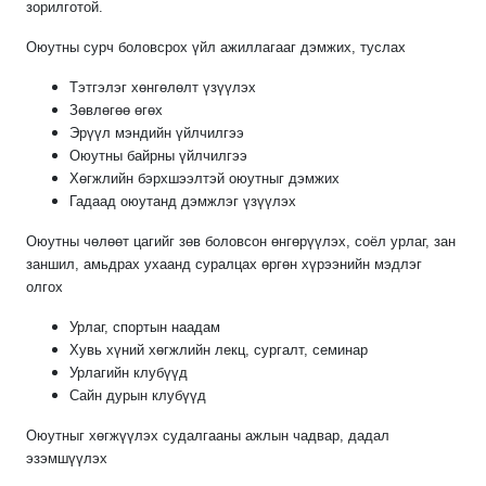
зорилготой.
Оюутны сурч боловсрох үйл ажиллагааг дэмжих, туслах
Тэтгэлэг хөнгөлөлт үзүүлэх
Зөвлөгөө өгөх
Эрүүл мэндийн үйлчилгээ
Оюутны байрны үйлчилгээ
Хөгжлийн бэрхшээлтэй оюутныг дэмжих
Гадаад оюутанд дэмжлэг үзүүлэх
Оюутны чөлөөт цагийг зөв боловсон өнгөрүүлэх, соёл урлаг, зан
заншил, амьдрах ухаанд суралцах өргөн хүрээнийн мэдлэг
олгох
Урлаг, спортын наадам
Хувь хүний хөгжлийн лекц, сургалт, семинар
Урлагийн клубүүд
Сайн дурын клубүүд
Оюутныг хөгжүүлэх судалгааны ажлын чадвар, дадал
эзэмшүүлэх