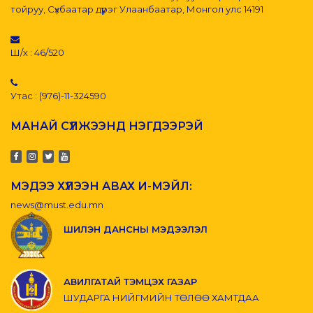
тойруу, Сүхбаатар дүүрэг Улаанбаатар, Монгол улс 14191
Ш/х : 46/520
Утас : (976)-11-324590
МАНАЙ СҮЛЖЭЭНД НЭГДЭЭРЭЙ
МЭДЭЭ ХҮЛЭЭН АВАХ И-МЭЙЛ:
news@must.edu.mn
ШИЛЭН ДАНСНЫ МЭДЭЭЛЭЛ
АВИЛГАТАЙ ТЭМЦЭХ ГАЗАР
ШУДАРГА НИЙГМИЙН ТӨЛӨӨ ХАМТДАА