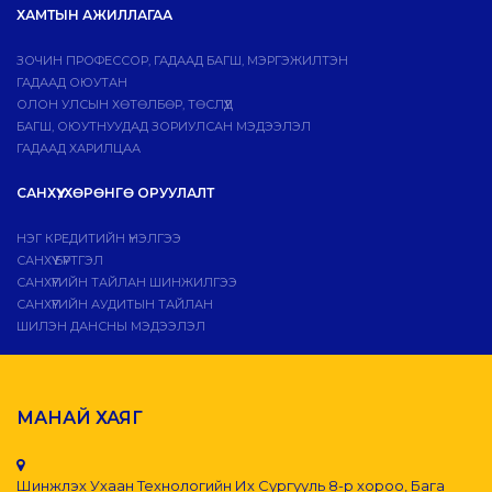
ХАМТЫН АЖИЛЛАГАА
ЗОЧИН ПРОФЕССОР, ГАДААД БАГШ, МЭРГЭЖИЛТЭН
ГАДААД ОЮУТАН
ОЛОН УЛСЫН ХӨТӨЛБӨР, ТӨСЛҮҮД
БАГШ, ОЮУТНУУДАД ЗОРИУЛСАН МЭДЭЭЛЭЛ
ГАДААД ХАРИЛЦАА
САНХҮҮ, ХӨРӨНГӨ ОРУУЛАЛТ
НЭГ КРЕДИТИЙН ҮНЭЛГЭЭ
САНХҮҮ БҮРТГЭЛ
САНХҮҮГИЙН ТАЙЛАН ШИНЖИЛГЭЭ
САНХҮҮГИЙН АУДИТЫН ТАЙЛАН
ШИЛЭН ДАНСНЫ МЭДЭЭЛЭЛ
МАНАЙ ХАЯГ
Шинжлэх Ухаан Технологийн Их Сургууль 8-р хороо, Бага