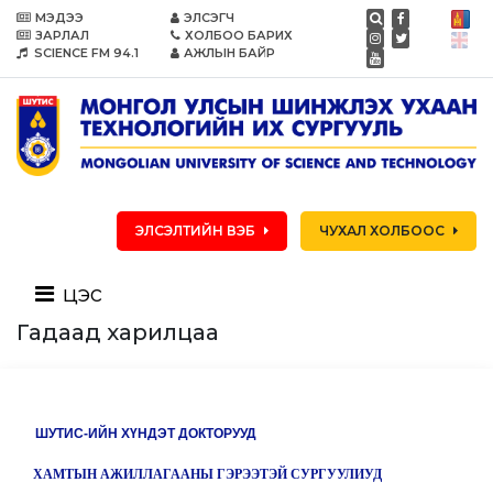
МЭДЭЭ
ЭЛСЭГЧ
ЗАРЛАЛ
ХОЛБОО БАРИХ
SCIENCE FM 94.1
АЖЛЫН БАЙР
ЭЛСЭЛТИЙН ВЭБ
ЧУХАЛ ХОЛБООС
цэс
Гадаад харилцаа
ШУТИС-ИЙН ХҮНДЭТ ДОКТОРУУД
ХАМТЫН АЖИЛЛАГААНЫ ГЭРЭЭТЭЙ СУРГУУЛИУД