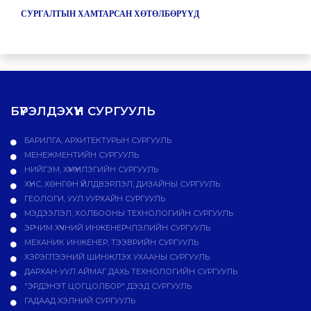
СУРГАЛТЫН ХАМТАРСАН ХӨТӨЛБӨРҮҮД
БҮРЭЛДЭХҮҮН СУРГУУЛЬ
БАРИЛГА, АРХИТЕКТУРЫН СУРГУУЛЬ
МЕНЕЖМЕНТИЙН СУРГУУЛЬ
НИЙГЭМ, ХҮМҮҮНЛЭГИЙН СУРГУУЛЬ
ХҮНС, ХӨНГӨН ҮЙЛДВЭРЛЭЛ, ДИЗАЙНЫ СУРГУУЛЬ
ГЕОЛОГИ, УУЛ УУРХАЙН СУРГУУЛЬ
МЭДЭЭЛЭЛ, ХОЛБООНЫ ТЕХНОЛОГИЙН СУРГУУЛЬ
ЭРЧИМ ХҮЧНИЙ ИНЖЕНЕРЧЛЭЛИЙН СУРГУУЛЬ
МЕХАНИК ИНЖЕНЕР, ТЭЭВРИЙН СУРГУУЛЬ
ХЭРЭГЛЭЭНИЙ ШИНЖЛЭХ УХААНЫ СУРГУУЛЬ
ДАРХАН-УУЛ АЙМАГ ДАХЬ ТЕХНОЛОГИЙН СУРГУУЛЬ
"ЭРДЭНЭТ ЦОГЦОЛБОР" ДЭЭД СУРГУУЛЬ
ГАДААД ХЭЛНИЙ СУРГУУЛЬ