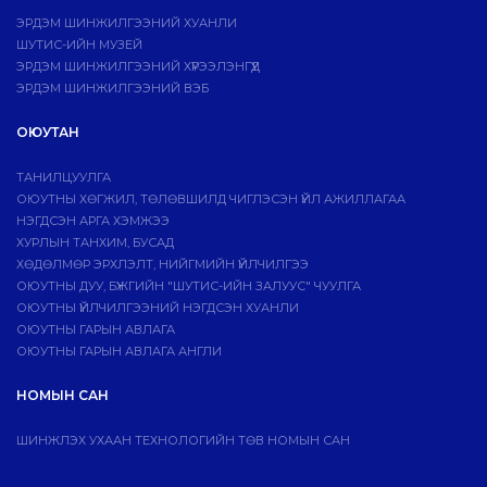
ЭРДЭМ ШИНЖИЛГЭЭНИЙ ХУАНЛИ
ШУТИС-ИЙН МУЗЕЙ
ЭРДЭМ ШИНЖИЛГЭЭНИЙ ХҮРЭЭЛЭНГҮҮД
ЭРДЭМ ШИНЖИЛГЭЭНИЙ ВЭБ
ОЮУТАН
ТАНИЛЦУУЛГА
ОЮУТНЫ ХӨГЖИЛ, ТӨЛӨВШИЛД ЧИГЛЭСЭН ҮЙЛ АЖИЛЛАГАА
НЭГДСЭН АРГА ХЭМЖЭЭ
ХУРЛЫН ТАНХИМ, БУСАД
ХӨДӨЛМӨР ЭРХЛЭЛТ, НИЙГМИЙН ҮЙЛЧИЛГЭЭ
ОЮУТНЫ ДУУ, БҮЖГИЙН "ШУТИС-ИЙН ЗАЛУУС" ЧУУЛГА
ОЮУТНЫ ҮЙЛЧИЛГЭЭНИЙ НЭГДСЭН ХУАНЛИ
ОЮУТНЫ ГАРЫН АВЛАГА
ОЮУТНЫ ГАРЫН АВЛАГА АНГЛИ
НОМЫН САН
ШИНЖЛЭХ УХААН ТЕХНОЛОГИЙН ТӨВ НОМЫН САН