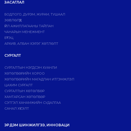
ЗАСАГЛАЛ
БОДЛОГО, ДVРЭМ, ЖУРАМ, ТУШААЛ
ЗӨВЛӨЛҮҮД
ҮЙЛ АЖИЛЛАГААНЫ ТАЙЛАН
ЧАНАРЫН МЕНЕЖМЕНТ
БҮТЭЦ
АРХИВ, АЛБАН ХЭРЭГ ХӨТЛӨЛТ
СУРГАЛТ
СУРГАЛТЫН НЭГДСЭН ХУАНЛИ
ХӨТӨЛБӨРИЙН ХОРОО
ХӨТӨЛБӨРИЙН МАГАДЛАН ИТГЭМЖЛЭЛ
ЦАХИМ СУРГАЛТ
СУРГАЛТЫН ХӨТӨЛБӨР
ХАМТАРСАН ХӨТӨЛБӨР
СЭТГЭЛ ХАНАМЖИЙН СУДАЛГАА
САНАЛ ХҮСЭЛТ
ЭРДЭМ ШИНЖИЛГЭЭ, ИННОВАЦИ