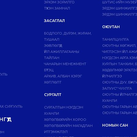
ЭРХЭМ ЗОРИЛГО
ШУТИС-ИЙН МУЗЕ
ТҮҮХЭН ЗАМНАЛ
ЭРДЭМ ШИНЖИЛГЭЭ
ЭРДЭМ ШИНЖИЛГЭ
ЗАСАГЛАЛ
ОЮУТАН
БОДЛОГО, ДVРЭМ, ЖУРАМ,
ТУШААЛ
ТАНИЛЦУУЛГА
ЗӨВЛӨЛҮҮД
ОЮУТНЫ ХӨГЖИЛ,
ҮЙЛ АЖИЛЛАГААНЫ
ЧИГЛЭСЭН ҮЙЛ АЖ
ТАЙЛАН
НЭГДСЭН АРГА ХЭ
ЧАНАРЫН МЕНЕЖМЕНТ
ХУРЛЫН ТАНХИМ, 
БҮТЭЦ
ХӨДӨЛМӨР ЭРХЛЭ
УУЛЬ
АРХИВ, АЛБАН ХЭРЭГ
ҮЙЛЧИЛГЭЭ
ХӨТЛӨЛТ
ОЮУТНЫ ДУУ, БҮЖ
ЗАЛУУС" ЧУУЛГА
СУРГАЛТ
ОЮУТНЫ ҮЙЛЧИЛГ
ХУАНЛИ
Х СУРГУУЛЬ
ОЮУТНЫ ГАРЫН А
СУРГАЛТЫН НЭГДСЭН
ОЮУТНЫ ГАРЫН АВ
ХУАНЛИ
ГҮҮД
ХӨТӨЛБӨРИЙН ХОРОО
НОМЫН САН
ХӨТӨЛБӨРИЙН МАГАДЛАН
ИТГЭМЖЛЭЛ
ЭН