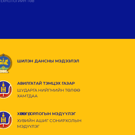
ТЕХНОЛОГИЙН ТӨВ
ШИЛЭН ДАНСНЫ МЭДЭЭЛЭЛ
АВИЛГАТАЙ ТЭМЦЭХ ГАЗАР
ШУДАРГА НИЙГМИЙН ТӨЛӨӨ
ХАМТДАА
ХӨРӨНГӨ, ОРЛОГЫН МЭДҮҮЛЭГ
ХУВИЙН АШИГ СОНИРХОЛЫН
МЭДҮҮЛЭГ