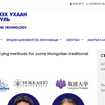
ЭЛСЭГЧ
ХОЛБОО Б
ЭРДЭМ ШИНЖИЛГЭЭ, ИННОВАЦИ
ОЮУТАН
ХАМТЫН А
rying methods for some Mongolian traditional
С
ШУ
ша
Th
Ce