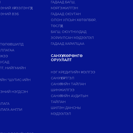
Й
ГАДААД БАГШ,
НИЙ ХҮРЭЭЛЭНГҮҮД
МЭРГЭЖИЛТЭН
ЭНИЙ ВЭБ
ГАДААД ОЮУТАН
ОЛОН УЛСЫН ХӨТӨЛБӨР,
ТӨСЛҮҮД
БАГШ, ОЮУТНУУДАД
ЗОРИУЛСАН МЭДЭЭЛЭЛ
ГАДААД ХАРИЛЦАА
 ТӨЛӨВШИЛД
ИЛЛАГАА
САНХҮҮ, ХӨРӨНГӨ
МЖЭЭ
ОРУУЛАЛТ
БУСАД
ЛТ, НИЙГМИЙН
НЭГ КРЕДИТИЙН ҮНЭЛГЭЭ
САНХҮҮ БҮРТГЭЛ
ГИЙН "ШУТИС-ИЙН
САНХҮҮГИЙН ТАЙЛАН
ШИНЖИЛГЭЭ
ЭЭНИЙ НЭГДСЭН
САНХҮҮГИЙН АУДИТЫН
ТАЙЛАН
ВЛАГА
ШИЛЭН ДАНСНЫ
ЛАГА АНГЛИ
МЭДЭЭЛЭЛ