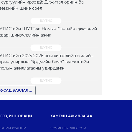
 сургуулийн ирээдүй: Дижитал орчин ба
тээмжийн шинэ соёл
ТИС-ийн ШУТТөв Номын Сангийн сүлжээний
свар, шинэчлэлийн ажил
ТИС-ийн 2025-2026 оны хичээлийн жилийн
врын улирлын “Эрдмийн баяр” төгсөлтийн
лолын ажиллагааны удирдамж
БУСАД ЗАРЛАЛ ...
ГЭЭ, ИННОВАЦИ
ХАМТЫН АЖИЛЛАГАА
ЭНИЙ ХУАНЛИ
ЗОЧИН ПРОФЕССОР,