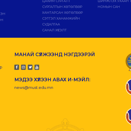
ЦАХИМ СУРГАЛТ
ШИНЖЛЭХ УХААН 
СУРГАЛТЫН ХӨТӨЛБӨР
НОМЫН САН
ХАМТАРСАН ХӨТӨЛБӨР
ЛЭН
СЭТГЭЛ ХАНАМЖИЙН
ЭН
СУДАЛГАА
САНАЛ ХҮСЭЛТ
МАНАЙ СҮЛЖЭЭНД НЭГДЭЭРЭЙ
-р
МЭДЭЭ ХҮЛЭЭН АВАХ И-МЭЙЛ:
news@must.edu.mn