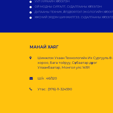
УУЛ УУРХАЙН ХҮРЭЭЛЭН
ОЙ МОДНЫ СУРГАЛТ, СУДАЛГААНЫ ХҮРЭЭЛЭН
ДУЛААНЫ ТЕХНИК, ҮЙЛДВЭРЛЭЛ ЭКОЛОГИЙН ХҮРЭЭ
ХҮНСНИЙ ЭРДЭМ ШИНЖИЛГЭЭ, СУДАЛГААНЫ ХҮРЭЭЛ
МАНАЙ ХАЯГ
Шинжлэх Ухаан Технологийн Их Сургууль 8
хороо, Бага тойруу, Сүхбаатар дүүрэг
Улаанбаатар, Монгол улс 14191
Ш/х : 46/520
Утас : (976)-11-324590