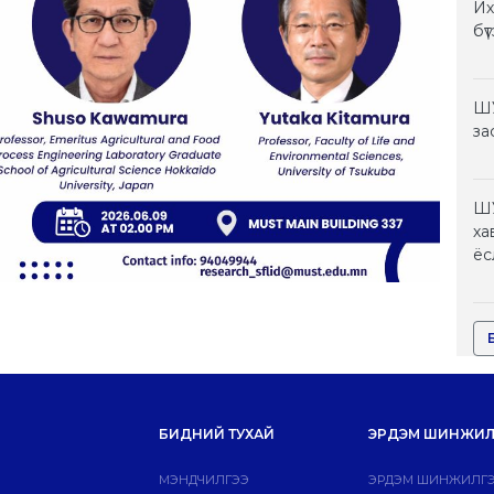
Их
бү
ШУ
за
ШУ
ха
ёс
БИДНИЙ ТУХАЙ
ЭРДЭМ ШИНЖИЛ
МЭНДЧИЛГЭЭ
ЭРДЭМ ШИНЖИЛГЭ