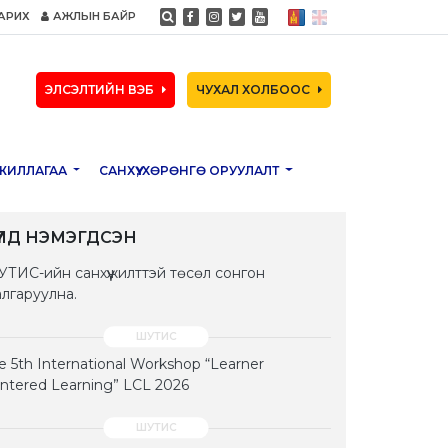
АРИХ
АЖЛЫН БАЙР
ЭЛСЭЛТИЙН ВЭБ
ЧУХАЛ ХОЛБООС
ЖИЛЛАГАА
САНХҮҮ, ХӨРӨНГӨ ОРУУЛАЛТ
ҮҮЛД НЭМЭГДСЭН
ТИС-ийн санхүүжилттэй төсөл сонгон
лгаруулна.
e 5th International Workshop “Learner
ntered Learning” LCL 2026