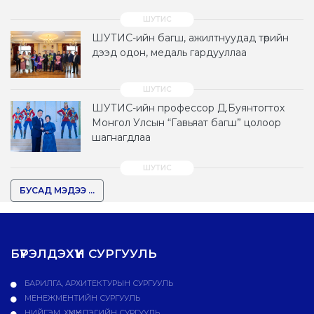
ШУТИС-ийн багш, ажилтнуудад төрийн
дээд одон, медаль гардууллаа
ШУТИС-ийн профессор Д.Буянтогтох
Монгол Улсын “Гавьяат багш” цолоор
шагнагдлаа
БУСАД МЭДЭЭ ...
БҮРЭЛДЭХҮҮН СУРГУУЛЬ
БАРИЛГА, АРХИТЕКТУРЫН СУРГУУЛЬ
МЕНЕЖМЕНТИЙН СУРГУУЛЬ
НИЙГЭМ, ХҮМҮҮНЛЭГИЙН СУРГУУЛЬ