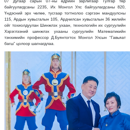
07 дугаар сарын 07-ны өдрийн зарлигаар Тулгар төр
байгуулагдсаны 2235, Их Монгол Улс байгуулагдсаны 820,
Үндэсний эрх чөлөө, тусгаар тогтнолоо сэргээн мандуулсны
115, Ардын хувьсгалын 105, Ардчилсан хувьсгалын 36 жилийн
ойг тохиолдуулан Шинжлэх ухаан, технологийн их сургуулийн
Хэрэглээний шинжлэх ухааны сургуулийн Математикийн
тэнхимийн профессор Д.Буянтогтох Монгол Улсын “Гавьяат
багш” цолоор шагнагдлаа.