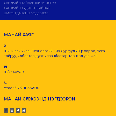
САНХҮҮГИЙН ТАЙЛАН ШИНЖИЛГЭЭ
САНХҮҮГИЙН АУДИТЫН ТАЙЛАН
ШИЛЭН ДАНСНЫ МЭДЭЭЛЭЛ
МАНАЙ ХАЯГ
Шинжлэх Ухаан Технологийн Их Сургууль 8-р хороо, Бага
тойруу, Сүхбаатар дүүрэг Улаанбаатар, Монгол улс 14191
Ш/х : 46/520
Утас : (976)-11-324590
МАНАЙ СҮЛЖЭЭНД НЭГДЭЭРЭЙ