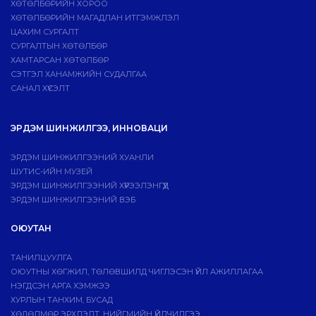
ХӨТӨЛБӨРИЙН ХОРОО
ХӨТӨЛБӨРИЙН МАГАДЛАН ИТГЭМЖЛЭЛ
ЦАХИМ СУРГАЛТ
СУРГАЛТЫН ХӨТӨЛБӨР
ХАМТАРСАН ХӨТӨЛБӨР
СЭТГЭЛ ХАНАМЖИЙН СУДАЛГАА
САНАЛ ХҮСЭЛТ
ЭРДЭМ ШИНЖИЛГЭЭ, ИННОВАЦИ
ЭРДЭМ ШИНЖИЛГЭЭНИЙ ХУАНЛИ
ШУТИС-ИЙН МУЗЕЙ
ЭРДЭМ ШИНЖИЛГЭЭНИЙ ХҮРЭЭЛЭНГҮҮД
ЭРДЭМ ШИНЖИЛГЭЭНИЙ ВЭБ
ОЮУТАН
ТАНИЛЦУУЛГА
ОЮУТНЫ ХӨГЖИЛ, ТӨЛӨВШИЛД ЧИГЛЭСЭН ҮЙЛ АЖИЛЛАГАА
НЭГДСЭН АРГА ХЭМЖЭЭ
ХУРЛЫН ТАНХИМ, БУСАД
ХӨДӨЛМӨР ЭРХЛЭЛТ, НИЙГМИЙН ҮЙЛЧИЛГЭЭ