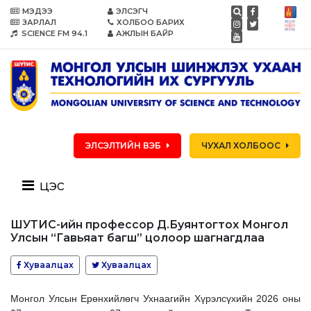
МЭДЭЭ
ЭЛСЭГЧ
ЗАРЛАЛ
ХОЛБОО БАРИХ
SCIENCE FM 94.1
АЖЛЫН БАЙР
ЭЛСЭЛТИЙН ВЭБ
ЧУХАЛ ХОЛБООС
цэс
ШУТИС-ийн профессор Д.Буянтогтох Монгол
Улсын “Гавьяат багш” цолоор шагнагдлаа
Хуваалцах
Хуваалцах
Монгол Улсын Ерөнхийлөгч Ухнаагийн Хүрэлсүхийн 2026 оны