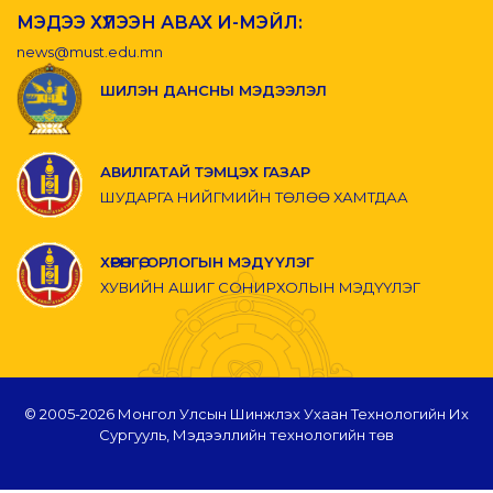
МЭДЭЭ ХҮЛЭЭН АВАХ И-МЭЙЛ:
news@must.edu.mn
ШИЛЭН ДАНСНЫ МЭДЭЭЛЭЛ
АВИЛГАТАЙ ТЭМЦЭХ ГАЗАР
ШУДАРГА НИЙГМИЙН ТӨЛӨӨ ХАМТДАА
ХӨРӨНГӨ, ОРЛОГЫН МЭДҮҮЛЭГ
ХУВИЙН АШИГ СОНИРХОЛЫН МЭДҮҮЛЭГ
© 2005-
2026 Монгол Улсын Шинжлэх Ухаан Технологийн Их
Сургууль, Мэдээллийн технологийн төв