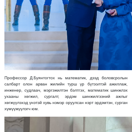
Профессор Д.Буянтогтох нь математик, дээд боловсролын
салбарт олон арван жилийн турш үр бүтээлтэй ажиллаж,
инженер, судлаач, мэргэжилтэн бэлтгэх, математик шинжлэх
ухааны хөгжил, сургалт, эрдэм шинжилгээний ажлыг
хөгжүүлэхэд үнэтэй хувь нэмэр оруулсан нэрт эрдэмтэн, сурган
хүмүүжүүлэгч юм.