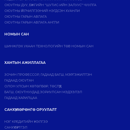
ОЮУТНЫ ДУУ, БҮЖГИЙН "ШУТИС-ИЙН ЗАЛУУС" ЧУУЛГА
ОЮУТНЫ ҮЙЛЧИЛГЭЭНИЙ НЭГДСЭН ХУАНЛИ
ОЮУТНЫ ГАРЫН АВЛАГА
ОЮУТНЫ ГАРЫН АВЛАГА АНГЛИ
НОМЫН САН
ШИНЖЛЭХ УХААН ТЕХНОЛОГИЙН ТӨВ НОМЫН САН
ХАМТЫН АЖИЛЛАГАА
ЗОЧИН ПРОФЕССОР, ГАДААД БАГШ, МЭРГЭЖИЛТЭН
ГАДААД ОЮУТАН
ОЛОН УЛСЫН ХӨТӨЛБӨР, ТӨСЛҮҮД
БАГШ, ОЮУТНУУДАД ЗОРИУЛСАН МЭДЭЭЛЭЛ
ГАДААД ХАРИЛЦАА
САНХҮҮ, ХӨРӨНГӨ ОРУУЛАЛТ
НЭГ КРЕДИТИЙН ҮНЭЛГЭЭ
САНХҮҮ БҮРТГЭЛ