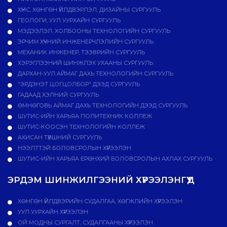
ХҮНС, ХӨНГӨН ҮЙЛДВЭРЛЭЛ, ДИЗАЙНЫ СУРГУУЛЬ
ГЕОЛОГИ, УУЛ УУРХАЙН СУРГУУЛЬ
МЭДЭЭЛЭЛ, ХОЛБООНЫ ТЕХНОЛОГИЙН СУРГУУЛЬ
ЭРЧИМ ХҮЧНИЙ ИНЖЕНЕРЧЛЭЛИЙН СУРГУУЛЬ
МЕХАНИК ИНЖЕНЕР, ТЭЭВРИЙН СУРГУУЛЬ
ХЭРЭГЛЭЭНИЙ ШИНЖЛЭХ УХААНЫ СУРГУУЛЬ
ДАРХАН-УУЛ АЙМАГ ДАХЬ ТЕХНОЛОГИЙН СУРГУУЛЬ
"ЭРДЭНЭТ ЦОГЦОЛБОР" ДЭЭД СУРГУУЛЬ
ГАДААД ХЭЛНИЙ СУРГУУЛЬ
ӨМНӨГОВЬ АЙМАГ ДАХЬ ТЕХНОЛОГИЙН ДЭЭД СУРГУУЛЬ
ШУТИС-ИЙН ХАРЬЯА ПОЛИТЕХНИК КОЛЛЕЖ
ШУТИС-КООСЭН ТЕХНОЛОГИЙН КОЛЛЕЖ
АХИСАН ТҮВШНИЙ СУРГУУЛЬ
НЭЭЛТТЭЙ БОЛОВСРОЛЫН ХҮРЭЭЛЭН
ШУТИС-ИЙН ХАРЬЯА ЕРӨНХИЙ БОЛОВСРОЛЫН АХЛАХ СУРГУУЛЬ
ЭРДЭМ ШИНЖИЛГЭЭНИЙ ХҮРЭЭЛЭНГҮҮД
ХӨНГӨН ҮЙЛДВЭРИЙН СУДАЛГАА, ХӨГЖЛИЙН ХҮРЭЭЛЭН
УУЛ УУРХАЙН ХҮРЭЭЛЭН
ОЙ МОДНЫ СУРГАЛТ, СУДАЛГААНЫ ХҮРЭЭЛЭН