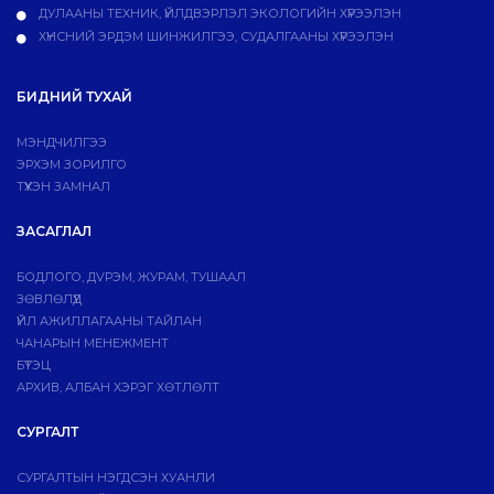
ДУЛААНЫ ТЕХНИК, ҮЙЛДВЭРЛЭЛ ЭКОЛОГИЙН ХҮРЭЭЛЭН
ХҮНСНИЙ ЭРДЭМ ШИНЖИЛГЭЭ, СУДАЛГААНЫ ХҮРЭЭЛЭН
БИДНИЙ ТУХАЙ
МЭНДЧИЛГЭЭ
ЭРХЭМ ЗОРИЛГО
ТҮҮХЭН ЗАМНАЛ
ЗАСАГЛАЛ
БОДЛОГО, ДVРЭМ, ЖУРАМ, ТУШААЛ
ЗӨВЛӨЛҮҮД
ҮЙЛ АЖИЛЛАГААНЫ ТАЙЛАН
ЧАНАРЫН МЕНЕЖМЕНТ
БҮТЭЦ
АРХИВ, АЛБАН ХЭРЭГ ХӨТЛӨЛТ
СУРГАЛТ
СУРГАЛТЫН НЭГДСЭН ХУАНЛИ