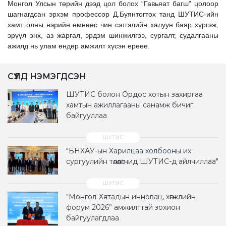
Монгол Улсын төрийн дээд цол болох “Гавьяат багш” цолоор
шагнагдсан эрхэм профессор Д.Буянтогтох танд ШУТИС-ийн
хамт олны нэрийн өмнөөс чин сэтгэлийн халуун баяр хүргэж,
эрүүл энх, аз жаргал, эрдэм шинжилгээ, сургалт, судалгааны
ажилд нь улам өндөр амжилт хүсэн ерөөе.
СҮҮЛД НЭМЭГДСЭН
ШУТИС болон Ордос хотын захиргаа
хамтын ажиллагааны санамж бичиг
байгууллаа
"БНХАУ-ын Харилцаа холбооны их
сургуулийн төлөөлөгчид ШУТИС-д айлчиллаа"
“Монгол-Хятадын инновац, хөгжлийн
форум 2026” амжилттай зохион
байгуулагдлаа