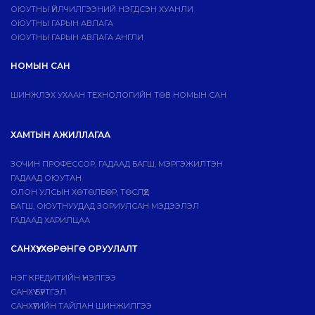
ОЮУТНЫ ҮЙЛЧИЛГЭЭНИЙ НЭГДСЭН ХУАНЛИ
ОЮУТНЫ ГАРЫН АВЛАГА
ОЮУТНЫ ГАРЫН АВЛАГА АНГЛИ
НОМЫН САН
ШИНЖЛЭХ УХААН ТЕХНОЛОГИЙН ТӨВ НОМЫН САН
ХАМТЫН АЖИЛЛАГАА
ЗОЧИН ПРОФЕССОР, ГАДААД БАГШ, МЭРГЭЖИЛТЭН
ГАДААД ОЮУТАН
ОЛОН УЛСЫН ХӨТӨЛБӨР, ТӨСЛҮҮД
БАГШ, ОЮУТНУУДАД ЗОРИУЛСАН МЭДЭЭЛЭЛ
ГАДААД ХАРИЛЦАА
САНХҮҮ, ХӨРӨНГӨ ОРУУЛАЛТ
НЭГ КРЕДИТИЙН ҮНЭЛГЭЭ
САНХҮҮ БҮРТГЭЛ
САНХҮҮГИЙН ТАЙЛАН ШИНЖИЛГЭЭ