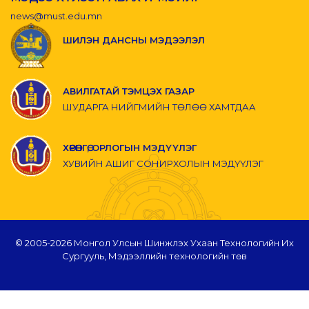
news@must.edu.mn
ШИЛЭН ДАНСНЫ МЭДЭЭЛЭЛ
АВИЛГАТАЙ ТЭМЦЭХ ГАЗАР
ШУДАРГА НИЙГМИЙН ТӨЛӨӨ ХАМТДАА
ХӨРӨНГӨ, ОРЛОГЫН МЭДҮҮЛЭГ
ХУВИЙН АШИГ СОНИРХОЛЫН МЭДҮҮЛЭГ
© 2005-
2026 Монгол Улсын Шинжлэх Ухаан Технологийн Их
Сургууль, Мэдээллийн технологийн төв