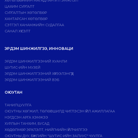
ХӨТӨЛБӨРИЙН МАГАДЛАН ИТГЭМЖЛЭЛ
ЦАХИМ СУРГАЛТ
СУРГАЛТЫН ХӨТӨЛБӨР
ХАМТАРСАН ХӨТӨЛБӨР
СЭТГЭЛ ХАНАМЖИЙН СУДАЛГАА
САНАЛ ХҮСЭЛТ
ЭРДЭМ ШИНЖИЛГЭЭ, ИННОВАЦИ
ЭРДЭМ ШИНЖИЛГЭЭНИЙ ХУАНЛИ
ШУТИС-ИЙН МУЗЕЙ
ЭРДЭМ ШИНЖИЛГЭЭНИЙ ХҮРЭЭЛЭНГҮҮД
ЭРДЭМ ШИНЖИЛГЭЭНИЙ ВЭБ
ОЮУТАН
ТАНИЛЦУУЛГА
ОЮУТНЫ ХӨГЖИЛ, ТӨЛӨВШИЛД ЧИГЛЭСЭН ҮЙЛ АЖИЛЛАГАА
НЭГДСЭН АРГА ХЭМЖЭЭ
ХУРЛЫН ТАНХИМ, БУСАД
ХӨДӨЛМӨР ЭРХЛЭЛТ, НИЙГМИЙН ҮЙЛЧИЛГЭЭ
ОЮУТНЫ ДУУ, БҮЖГИЙН "ШУТИС-ИЙН ЗАЛУУС" ЧУУЛГА