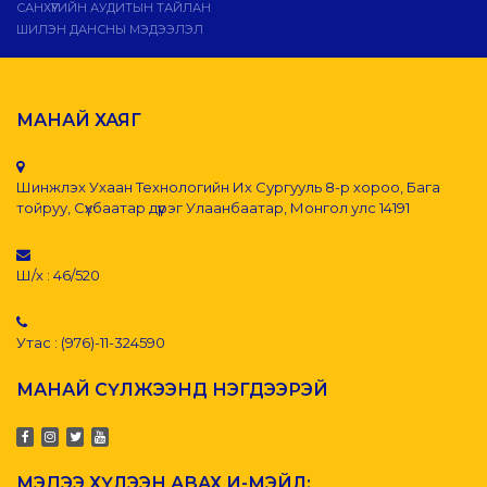
САНХҮҮГИЙН АУДИТЫН ТАЙЛАН
ШИЛЭН ДАНСНЫ МЭДЭЭЛЭЛ
МАНАЙ ХАЯГ
Шинжлэх Ухаан Технологийн Их Сургууль 8-р хороо, Бага
тойруу, Сүхбаатар дүүрэг Улаанбаатар, Монгол улс 14191
Ш/х : 46/520
Утас : (976)-11-324590
МАНАЙ СҮЛЖЭЭНД НЭГДЭЭРЭЙ
МЭДЭЭ ХҮЛЭЭН АВАХ И-МЭЙЛ: