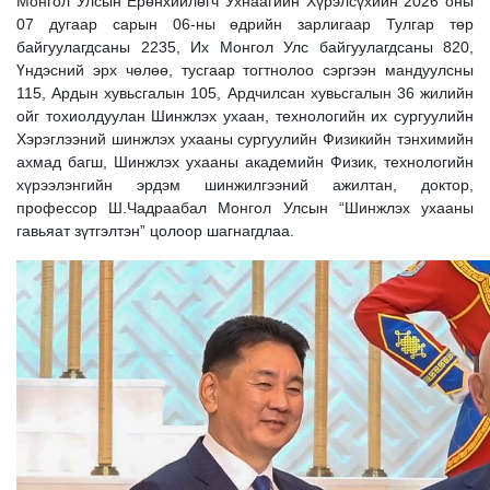
Монгол Улсын Ерөнхийлөгч Ухнаагийн Хүрэлсүхийн 2026 оны
07 дугаар сарын 06-ны өдрийн зарлигаар Тулгар төр
байгуулагдсаны 2235, Их Монгол Улс байгуулагдсаны 820,
Үндэсний эрх чөлөө, тусгаар тогтнолоо сэргээн мандуулсны
115, Ардын хувьсгалын 105, Ардчилсан хувьсгалын 36 жилийн
ойг тохиолдуулан Шинжлэх ухаан, технологийн их сургуулийн
Хэрэглээний шинжлэх ухааны сургуулийн Физикийн тэнхимийн
ахмад багш, Шинжлэх ухааны академийн Физик, технологийн
хүрээлэнгийн эрдэм шинжилгээний ажилтан, доктор,
профессор Ш.Чадраабал Монгол Улсын “Шинжлэх ухааны
гавьяат зүтгэлтэн” цолоор шагнагдлаа.