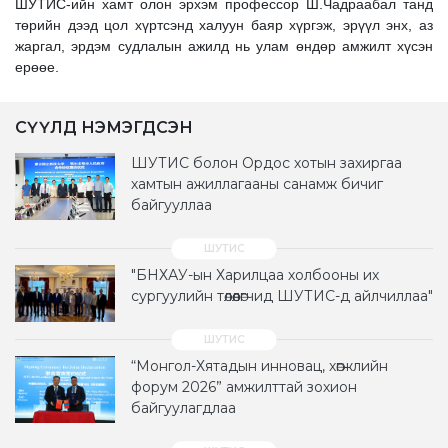
ШУТИС-ийн хамт олон эрхэм профессор Ш.Чадраабал танд
төрийн дээд цол хүртсэнд халуун баяр хүргэж, эрүүл энх, аз
жаргал, эрдэм судлалын ажилд нь улам өндөр амжилт хүсэн
ерөөе.
СҮҮЛД НЭМЭГДСЭН
ШУТИС болон Ордос хотын захиргаа
хамтын ажиллагааны санамж бичиг
байгууллаа
"БНХАУ-ын Харилцаа холбооны их
сургуулийн төлөөлөгчид ШУТИС-д айлчиллаа"
“Монгол-Хятадын инновац, хөгжлийн
форум 2026” амжилттай зохион
байгуулагдлаа