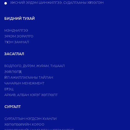
ХҮНСНИЙ ЭРДЭМ ШИНЖИЛГЭЭ, СУДАЛГААНЫ ХҮРЭЭЛЭН
БИДНИЙ ТУХАЙ
МЭНДЧИЛГЭЭ
ЭРХЭМ ЗОРИЛГО
ТҮҮХЭН ЗАМНАЛ
ЗАСАГЛАЛ
БОДЛОГО, ДVРЭМ, ЖУРАМ, ТУШААЛ
ЗӨВЛӨЛҮҮД
ҮЙЛ АЖИЛЛАГААНЫ ТАЙЛАН
ЧАНАРЫН МЕНЕЖМЕНТ
БҮТЭЦ
АРХИВ, АЛБАН ХЭРЭГ ХӨТЛӨЛТ
СУРГАЛТ
СУРГАЛТЫН НЭГДСЭН ХУАНЛИ
ХӨТӨЛБӨРИЙН ХОРОО