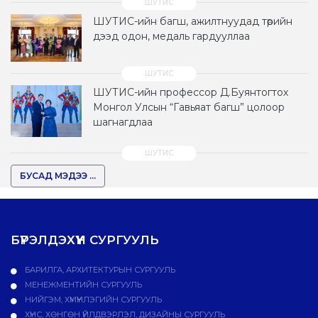
ШУТИС-ийн багш, ажилтнуудад төрийн
дээд одон, медаль гардууллаа
ШУТИС-ийн профессор Д.Буянтогтох
Монгол Улсын “Гавьяат багш” цолоор
шагнагдлаа
БУСАД МЭДЭЭ ...
БҮРЭЛДЭХҮҮН СУРГУУЛЬ
БАРИЛГА, АРХИТЕКТУРЫН СУРГУУЛЬ
МЕНЕЖМЕНТИЙН СУРГУУЛЬ
НИЙГЭМ, ХҮМҮҮНЛЭГИЙН СУРГУУЛЬ
ХҮНС, ХӨНГӨН ҮЙЛДВЭРЛЭЛ, ДИЗАЙНЫ СУРГУУЛЬ