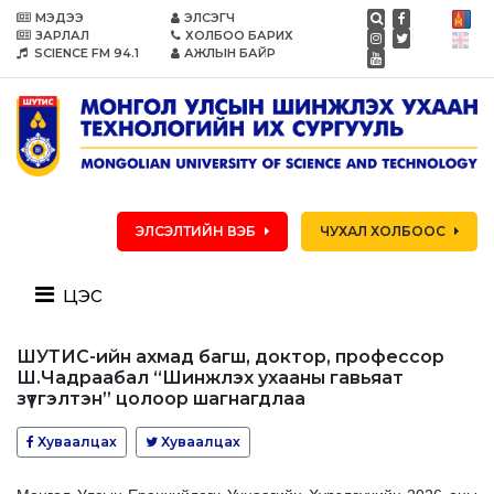
МЭДЭЭ
ЭЛСЭГЧ
ЗАРЛАЛ
ХОЛБОО БАРИХ
SCIENCE FM 94.1
АЖЛЫН БАЙР
ЭЛСЭЛТИЙН ВЭБ
ЧУХАЛ ХОЛБООС
цэс
ШУТИС-ийн ахмад багш, доктор, профессор
Ш.Чадраабал “Шинжлэх ухааны гавьяат
зүтгэлтэн” цолоор шагнагдлаа
Хуваалцах
Хуваалцах