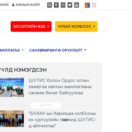
АРИХ
АЖЛЫН БАЙР
ЭЛСЭЛТИЙН ВЭБ
ЧУХАЛ ХОЛБООС
ЖИЛЛАГАА
САНХҮҮ, ХӨРӨНГӨ ОРУУЛАЛТ
ҮҮЛД НЭМЭГДСЭН
ШУТИС болон Ордос хотын
захиргаа хамтын ажиллагааны
санамж бичиг байгууллаа
"БНХАУ-ын Харилцаа холбооны
их сургуулийн төлөөлөгчид ШУТИС-
д айлчиллаа"