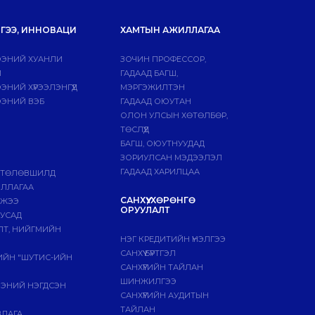
ГЭЭ, ИННОВАЦИ
ХАМТЫН АЖИЛЛАГАА
ЭНИЙ ХУАНЛИ
ЗОЧИН ПРОФЕССОР,
Й
ГАДААД БАГШ,
НИЙ ХҮРЭЭЛЭНГҮҮД
МЭРГЭЖИЛТЭН
ЭНИЙ ВЭБ
ГАДААД ОЮУТАН
ОЛОН УЛСЫН ХӨТӨЛБӨР,
ТӨСЛҮҮД
БАГШ, ОЮУТНУУДАД
ЗОРИУЛСАН МЭДЭЭЛЭЛ
ГАДААД ХАРИЛЦАА
 ТӨЛӨВШИЛД
ИЛЛАГАА
САНХҮҮ, ХӨРӨНГӨ
МЖЭЭ
ОРУУЛАЛТ
БУСАД
ЛТ, НИЙГМИЙН
НЭГ КРЕДИТИЙН ҮНЭЛГЭЭ
САНХҮҮ БҮРТГЭЛ
ГИЙН "ШУТИС-ИЙН
САНХҮҮГИЙН ТАЙЛАН
ШИНЖИЛГЭЭ
ЭЭНИЙ НЭГДСЭН
САНХҮҮГИЙН АУДИТЫН
ТАЙЛАН
ВЛАГА