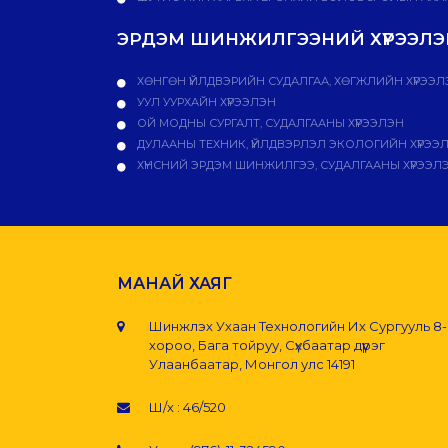
ЭРДЭМ ШИНЖИЛГЭЭНИЙ ХҮРЭЭЛЭН
ХӨНГӨН ҮЙЛДВЭРИЙН СУДАЛГАА, ХӨГЖЛИЙН ХҮРЭЭЛ
УУЛ УУРХАЙН ХҮРЭЭЛЭН
ОЙ МОДНЫ СУРГАЛТ, СУДАЛГААНЫ ХҮРЭЭЛЭН
ДУЛААНЫ ТЕХНИК, ҮЙЛДВЭРЛЭЛ ЭКОЛОГИЙН ХҮРЭЭ
ХҮНСНИЙ ЭРДЭМ ШИНЖИЛГЭЭ, СУДАЛГААНЫ ХҮРЭЭЛ
МАНАЙ ХАЯГ
Шинжлэх Ухаан Технологийн Их Сургууль 8
хороо, Бага тойруу, Сүхбаатар дүүрэг
Улаанбаатар, Монгол улс 14191
Ш/х : 46/520