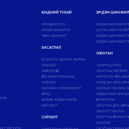
БИДНИЙ ТУХАЙ
ЭРДЭМ ШИНЖИЛ
МЭНДЧИЛГЭЭ
ЭРДЭМ ШИНЖИЛГЭ
ЭРХЭМ ЗОРИЛГО
ШУТИС-ИЙН МУЗЕ
ТҮҮХЭН ЗАМНАЛ
ЭРДЭМ ШИНЖИЛГЭЭ
ЭРДЭМ ШИНЖИЛГЭ
ЗАСАГЛАЛ
ОЮУТАН
БОДЛОГО, ДVРЭМ, ЖУРАМ,
ТУШААЛ
ТАНИЛЦУУЛГА
ЗӨВЛӨЛҮҮД
ОЮУТНЫ ХӨГЖИЛ,
ҮЙЛ АЖИЛЛАГААНЫ
ЧИГЛЭСЭН ҮЙЛ АЖ
ТАЙЛАН
НЭГДСЭН АРГА ХЭ
ЧАНАРЫН МЕНЕЖМЕНТ
ХУРЛЫН ТАНХИМ, 
БҮТЭЦ
ХӨДӨЛМӨР ЭРХЛЭ
УУЛЬ
АРХИВ, АЛБАН ХЭРЭГ
ҮЙЛЧИЛГЭЭ
ХӨТЛӨЛТ
ОЮУТНЫ ДУУ, БҮЖ
ЗАЛУУС" ЧУУЛГА
СУРГАЛТ
ОЮУТНЫ ҮЙЛЧИЛГ
ХУАНЛИ
Х СУРГУУЛЬ
ОЮУТНЫ ГАРЫН А
СУРГАЛТЫН НЭГДСЭН