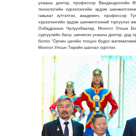
ухааны доктор, профессор Вандандоогийн Ө
технологийн хүрээлэнгийн эрдэм шинжилгээн
гавьяат зүтгэлтэн, академич, профессор Т
хүрээлэнгийн эрдэм шинжилгээний тэргүүлэх аж
Очбадрахын Чулуунбаатар, Монгол Улсын Бо
сургуулийн багш, шинжлэх ухааны доктор, дэд
болох “Орчин цагийн тооцон бодох математикий
Монгол Улсын Төрийн шагнал хүртлээ.