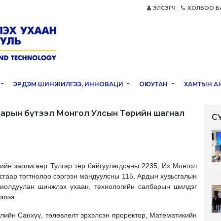
ЭЛСЭГЧ
ХОЛБОО Б
ЭРДЭМ ШИНЖИЛГЭЭ, ИННОВАЦИ
ОЮУТАН
ХАМТЫН А
нарын бүтээл Монгол Улсын Төрийн шагнал
С
ийн зарлигаар Тулгар төр байгуулагдсаны 2235, Их Монгол
усгаар тогтнолоо сэргээн мандуулсны 115, Ардын хувьсгалын
хиолдуулан шинжлэх ухаан, технологийн салбарын шилдэг
элээ.
улийн Санхүү, төлөвлөлт эрхэлсэн проректор, Математикийн