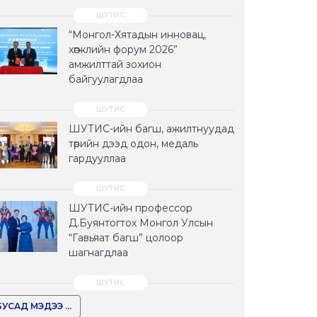
“Монгол-Хятадын инновац,
хөгжлийн форум 2026”
амжилттай зохион
байгуулагдлаа
ШУТИС-ийн багш, ажилтнуудад
төрийн дээд одон, медаль
гардууллаа
ШУТИС-ийн профессор
Д.Буянтогтох Монгол Улсын
“Гавьяат багш” цолоор
шагнагдлаа
БУСАД МЭДЭЭ ...