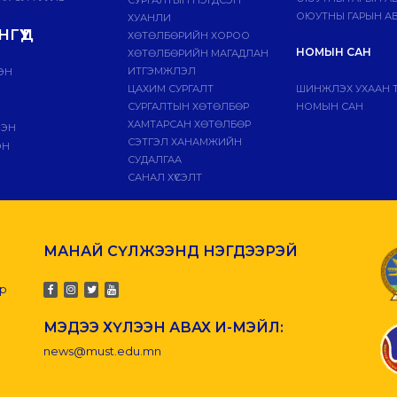
ОЮУТНЫ ГАРЫН АВ
ХУАНЛИ
ГҮҮД
ХӨТӨЛБӨРИЙН ХОРОО
НОМЫН САН
ХӨТӨЛБӨРИЙН МАГАДЛАН
ИТГЭМЖЛЭЛ
ЭН
ЦАХИМ СУРГАЛТ
ШИНЖЛЭХ УХААН 
СУРГАЛТЫН ХӨТӨЛБӨР
НОМЫН САН
ХАМТАРСАН ХӨТӨЛБӨР
ЛЭН
СЭТГЭЛ ХАНАМЖИЙН
ЭН
СУДАЛГАА
САНАЛ ХҮСЭЛТ
МАНАЙ СҮЛЖЭЭНД НЭГДЭЭРЭЙ
-р
МЭДЭЭ ХҮЛЭЭН АВАХ И-МЭЙЛ:
news@must.edu.mn