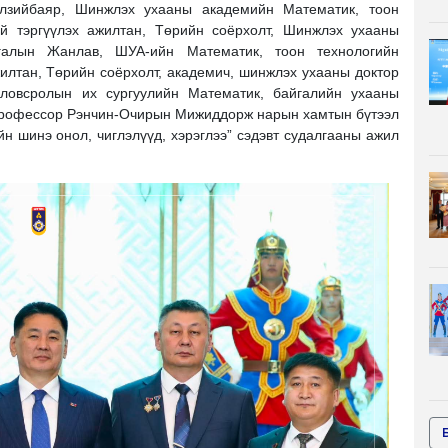
лзийбаяр, Шинжлэх ухааны академийн Математик, тоон
ий тэргүүлэх ажилтан, Төрийн соёрхолт, Шинжлэх ухааны
угалын Жанлав, ШУА-ийн Математик, тоон технологийн
илтан, Төрийн соёрхолт, академич, шинжлэх ухааны доктор
ловсролын их сургуулийн Математик, байгалийн ухааны
 профессор Рэнчин-Очирын Мижиддорж нарын хамтын бүтээл
н шинэ онол, чиглэлүүд, хэрэглээ” сэдэвт судалгааны ажил