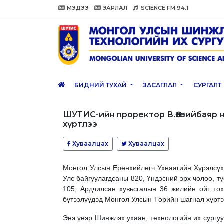
МЭДЭЭ
ЗАРЛАЛ
SCIENCE FM 94.1
БИДНИЙ ТУХАЙ
ЗАСАГЛАЛ
СУРГАЛТ
ШУТИС-ийн проректор В.Өлзийбаяр 
хүртлээ
Хуваалцах
Хуваалцах
Монгол Улсын Ерөнхийлөгч Ухнаагийн Хүрэлсүх
Улс байгуулагдсаны 820, Үндэсний эрх чөлөө, т
105, Ардчилсан хувьсгалын 36 жилийн ойг то
бүтээлүүдэд Монгол Улсын Төрийн шагнал хүртэ
Энэ үеэр Шинжлэх ухаан, технологийн их сургу