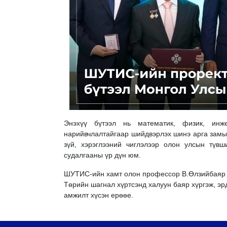
Энэхүү бүтээл нь математик, физик, инж
нарийвчлалтайгаар шийдвэрлэх шинэ арга замыг
зүй, хэрэглээний чиглэлээр олон улсын түв
судалгааны үр дүн юм.
ШУТИС-ийн хамт олон профессор В.Өлзийбаяр б
Төрийн шагнал хүртсэнд халуун баяр хүргэж, э
амжилт хүсэн ерөөе.