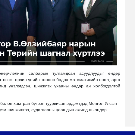
енерчлэлийн салбарын тулгамдсан асуудлуудыг өндөр
 нээж, орчин үеийн тооцон бодох математикийн онол, арга
шинд үнэлэгдсэн, шинжлэх ухааны өндөр ач холбогдолтой
олон хамтран бүтээл туурвисан эрдэмтдэд Монгол Улсын
рдэм шинжилгээ, судалгааны цаашдын ажилд нь өндөр