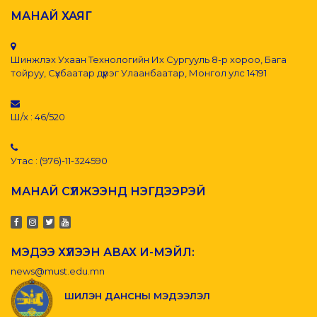
МАНАЙ ХАЯГ
Шинжлэх Ухаан Технологийн Их Сургууль 8-р хороо, Бага
тойруу, Сүхбаатар дүүрэг Улаанбаатар, Монгол улс 14191
Ш/х : 46/520
Утас : (976)-11-324590
МАНАЙ СҮЛЖЭЭНД НЭГДЭЭРЭЙ
МЭДЭЭ ХҮЛЭЭН АВАХ И-МЭЙЛ:
news@must.edu.mn
ШИЛЭН ДАНСНЫ МЭДЭЭЛЭЛ