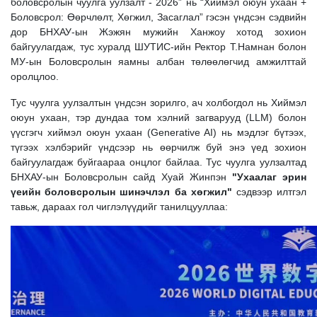
боловсролын чуулга уулзалт - 2026” нь “Хиймэл оюун ухаан +
Боловсрол: Өөрчлөлт, Хөгжил, Засаглал” гэсэн үндсэн сэдвийн
дор БНХАУ-ын Жэжян мужийн Ханжоу хотод зохион
байгуулагдаж, тус хуралд ШУТИС-ийн Ректор Т.Намнан болон
МУ-ын Боловсролын яамны албан төлөөлөгчид амжилттай
оролцлоо.
Тус чуулга уулзалтын үндсэн зорилго, ач холбогдол нь Хиймэл
оюун ухаан, тэр дундаа том хэлний загварууд (LLM) болон
үүсгэгч хиймэл оюун ухаан (Generative AI) нь мэдлэг бүтээх,
түгээх хэлбэрийг үндсээр нь өөрчилж буй энэ үед зохион
байгуулагдаж буйгаараа онцлог байлаа. Тус чуулга уулзалтад
БНХАУ-ын Боловсролын сайд Хуай Жинпэн
"Ухаалаг эрин
үеийн боловсролын шинэчлэл ба хөгжил"
сэдвээр илтгэл
тавьж, дараах гол чиглэлүүдийг танилцууллаа: