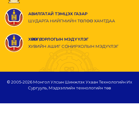
АВИЛГАТАЙ ТЭМЦЭХ ГАЗАР
ШУДАРГА НИЙГМИЙН ТӨЛӨӨ ХАМТДАА
ХӨРӨНГӨ, ОРЛОГЫН МЭДҮҮЛЭГ
ХУВИЙН АШИГ СОНИРХОЛЫН МЭДҮҮЛЭГ
© 2005-
2026 Монгол Улсын Шинжлэх Ухаан Технологийн Их
Сургууль, Мэдээллийн технологийн төв