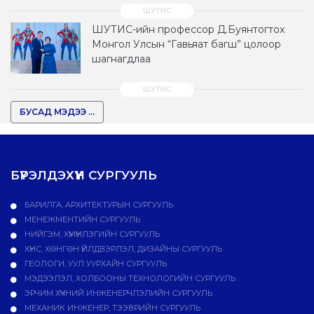
ШУТИС-ийн профессор Д.Буянтогтох
Монгол Улсын “Гавьяат багш” цолоор
шагнагдлаа
БУСАД МЭДЭЭ ...
БҮРЭЛДЭХҮҮН СУРГУУЛЬ
БАРИЛГА, АРХИТЕКТУРЫН СУРГУУЛЬ
МЕНЕЖМЕНТИЙН СУРГУУЛЬ
НИЙГЭМ, ХҮМҮҮНЛЭГИЙН СУРГУУЛЬ
ХҮНС, ХӨНГӨН ҮЙЛДВЭРЛЭЛ, ДИЗАЙНЫ СУРГУУЛЬ
ГЕОЛОГИ, УУЛ УУРХАЙН СУРГУУЛЬ
МЭДЭЭЛЭЛ, ХОЛБООНЫ ТЕХНОЛОГИЙН СУРГУУЛЬ
ЭРЧИМ ХҮЧНИЙ ИНЖЕНЕРЧЛЭЛИЙН СУРГУУЛЬ
МЕХАНИК ИНЖЕНЕР, ТЭЭВРИЙН СУРГУУЛЬ