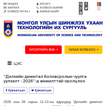
МЭДЭЭ
ЭЛСЭГЧ
ЗАРЛАЛ
ХОЛБОО БАРИХ
SCIENCE FM 94.1
АЖЛЫН БАЙР
ЭЛСЭЛТИЙН ВЭБ
ЧУХАЛ ХОЛБООС
цэс
“Дэлхийн дижитал боловсролын чуулга
уулзалт - 2026”-д амжилттай оролцлоо
Хуваалцах
Хуваалцах
2026 оны 05 сарын 11-13-ны өдрүүдэд “Дэлхийн дижитал