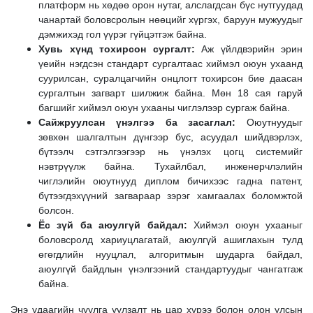
платформ нь хөдөө орон нутаг, алслагдсан бүс нутгуудад
чанартай боловсролын нөөцийг хүргэх, баруун мужуудыг
дэмжихэд гол үүрэг гүйцэтгэж байна.
Хувь хүнд тохирсон сургалт:
Аж үйлдвэрийн эрин
үеийн нэгдсэн стандарт сургалтаас хиймэл оюун ухаанд
суурилсан, суралцагчийн онцлогт тохирсон бие даасан
сургалтын загварт шилжиж байна. Мөн 18 сая гаруй
багшийг хиймэл оюун ухааны чиглэлээр сургаж байна.
Сайжруулсан үнэлгээ ба засаглал:
Оюутнуудыг
зөвхөн шалгалтын дүнгээр бус, асуудал шийдвэрлэх,
бүтээлч сэтгэлгээгээр нь үнэлэх цогц системийг
нэвтрүүлж байна. Тухайлбал, инженерчлэлийн
чиглэлийн оюутнууд диплом бичихээс гадна патент,
бүтээгдэхүүний загвараар зэрэг хамгаалах боломжтой
болсон.
Ёс зүй ба аюулгүй байдал:
Хиймэл оюун ухааныг
боловсролд хариуцлагатай, аюулгүй ашиглахын тулд
өгөгдлийн нууцлал, алгоритмын шударга байдал,
аюулгүй байдлын үнэлгээний стандартуудыг чангатгаж
байна.
Энэ удаагийн чуулга уулзалт нь цар хүрээ болон олон улсын