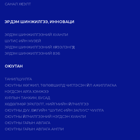
САНАЛ ХҮСЭЛТ
ЭРДЭМ ШИНЖИЛГЭЭ, ИННОВАЦИ
ЭРДЭМ ШИНЖИЛГЭЭНИЙ ХУАНЛИ
ШУТИС-ИЙН МУЗЕЙ
ЭРДЭМ ШИНЖИЛГЭЭНИЙ ХҮРЭЭЛЭНГҮҮД
ЭРДЭМ ШИНЖИЛГЭЭНИЙ ВЭБ
ОЮУТАН
ТАНИЛЦУУЛГА
ОЮУТНЫ ХӨГЖИЛ, ТӨЛӨВШИЛД ЧИГЛЭСЭН ҮЙЛ АЖИЛЛАГАА
НЭГДСЭН АРГА ХЭМЖЭЭ
ХУРЛЫН ТАНХИМ, БУСАД
ХӨДӨЛМӨР ЭРХЛЭЛТ, НИЙГМИЙН ҮЙЛЧИЛГЭЭ
ОЮУТНЫ ДУУ, БҮЖГИЙН "ШУТИС-ИЙН ЗАЛУУС" ЧУУЛГА
ОЮУТНЫ ҮЙЛЧИЛГЭЭНИЙ НЭГДСЭН ХУАНЛИ
ОЮУТНЫ ГАРЫН АВЛАГА
ОЮУТНЫ ГАРЫН АВЛАГА АНГЛИ