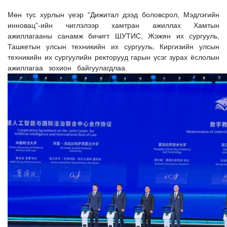
Мөн тус хурлын үеэр “Дижитал дээд боловсрол, Мэдлэгийн
инновац”-ийн чиглэлээр хамтран ажиллах Хамтын
ажиллагааны санамж бичигт ШУТИС, Жэжян их сургууль,
Ташкетын улсын техникийн их сургууль, Киргизийн улсын
техникийн их сургуулийн ректорууд гарын үсэг зурах ёслолын
ажиллагаа зохион байгуулагдлаа.