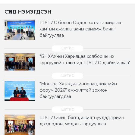
СҮҮЛД НЭМЭГДСЭН
ШУТИС болон Ордос хотын захиргаа
хамтын ажиллагааны санамж бичиг
байгууллаа
"БНХАУ-ын Харилцаа холбооны их
сургуулийн төлөөлөгчид ШУТИС-д айлчиллаа"
“Монгол-Хятадын инновац, хөгжлийн
форум 2026” амжилттай зохион
байгуулагдлаа
ШУТИС-ийн багш, ажилтнуудад төрийн
дээд одон, медаль гардууллаа