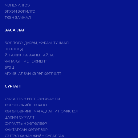
МЭНДЧИЛГЭЭ
ЭРХЭМ ЗОРИЛГО
ТҮҮХЭН ЗАМНАЛ
ЗАСАГЛАЛ
БОДЛОГО, ДVРЭМ, ЖУРАМ, ТУШААЛ
ЗӨВЛӨЛҮҮД
ҮЙЛ АЖИЛЛАГААНЫ ТАЙЛАН
ЧАНАРЫН МЕНЕЖМЕНТ
БҮТЭЦ
АРХИВ, АЛБАН ХЭРЭГ ХӨТЛӨЛТ
СУРГАЛТ
СУРГАЛТЫН НЭГДСЭН ХУАНЛИ
ХӨТӨЛБӨРИЙН ХОРОО
ХӨТӨЛБӨРИЙН МАГАДЛАН ИТГЭМЖЛЭЛ
ЦАХИМ СУРГАЛТ
СУРГАЛТЫН ХӨТӨЛБӨР
ХАМТАРСАН ХӨТӨЛБӨР
СЭТГЭЛ ХАНАМЖИЙН СУДАЛГАА