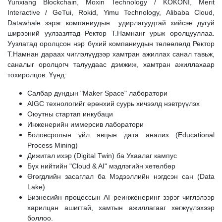
Yunxiang Blockchain, Moxin Technology / KOKONI, Merit
Interactive / GeTui, Rokid, Yimu Technology, Alibaba Cloud,
Datawhale зэрэг компаниудын удирлагуудтай хийсэн дугуй
ширээний уулзазлтад Ректор Т.Намнанг урьж оролцууллаа.
Уузлатад оролцсон нэр бүхий компаниудын төлөөлөлд Ректор
Т.Намнан дараах чиглэлүүдээр хамтран ажиллах санал тавьж,
саналыг оролцогч талуудаас дэмжиж, хамтран ажиллахаар
тохиролцов. Үүнд:
Салбар дундын "Maker Space" лаборатори
AIGC технологийг ерөнхий суурь хичээлд нэвтрүүлэх
Оюутны стартап инкубаци
Инженерийн иммерсив лаборатори
Боловсролын үйл явцын дата анализ (Educational
Process Mining)
Дижитал ихэр (Digital Twin) ба Ухаалаг кампус
Бүх нийтийн "Cloud & AI" мэдлэгийн хөтөлбөр
Өгөгдлийн засаглал ба Мэдээллийн нэгдсэн сан (Data
Lake)
Бизнесийн процессын AI реинженеринг зэрэг чиглэлээр
харилцан ашигтай, хамтын ажиллагааг хөгжүүлэхээр
боллоо.