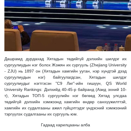
Дашрамд дурдахад Хятадын төдийгүй дэлхийн шилдэг их
сургуулиудын нэг болох Жэжян их сургууль (Zhejiang University
- ZJU) нь 1897 он (Хятадын хамгийн ууган, нэр хүндтэй дээд
сургуулиудын нэг) байгуулагдсан, Хятадын шилдэг
сургуулиудыг нэгтгэсэн "C9 Лиг"-ийн гишүүн, QS World
University Rankings: Дэлхийд 40-45-р байранд (Азид эхний 10-
т), Хятадын ТОП-5 сургуулийн нэг бөгөөд Хятад улсдаа
төдийгүй дэлхийн хэмжээнд хамгийн өндөр санхүүжилттэй,
хамгийн их судалгааны ажил гүйцэтгэдэг үндэсний хэмжээний
тэргүүлэх судалгааны их сургууль юм.
Гадаад харилцааны алба