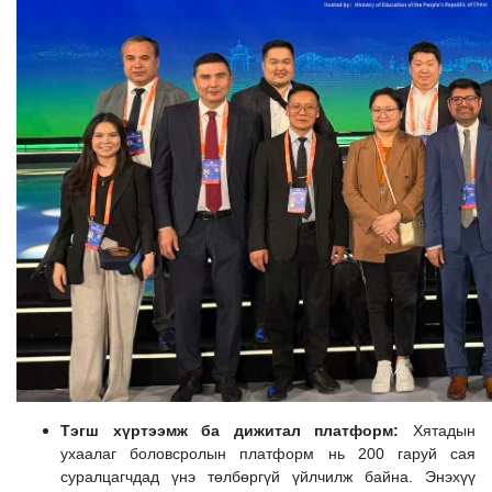
Тэгш хүртээмж ба дижитал платформ:
Хятадын
ухаалаг боловсролын платформ нь 200 гаруй сая
суралцагчдад үнэ төлбөргүй үйлчилж байна. Энэхүү