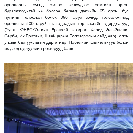
оролцооны хувьд өмнөх жилүүдээс хамгийн өргөн
бүрэлдэхүүнтэй нь болсон бөгөөд дэлхийн 65 орон, бүс
нутгийн төлөөлөл болох 850 гаруй зочид, төлөөлөлгчид
оролцсны 500 гаруй нь гадаадын төр засгийн удирдлагууд
(Үүнд: ЮНЕСКО-гийн Ерөнхий захирал Халед Эль-Энани,
Серби, Их Британи, Швейцарын Боловсролын сайд нар), олон
улсын байгууллагын дарга нар, Нобелийн шагналтнууд болон
их дээд сургуулийн ректорууд байв.