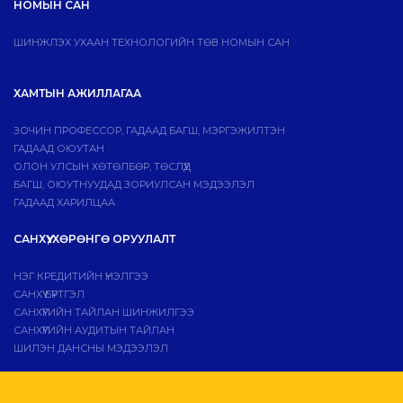
НОМЫН САН
ШИНЖЛЭХ УХААН ТЕХНОЛОГИЙН ТӨВ НОМЫН САН
ХАМТЫН АЖИЛЛАГАА
ЗОЧИН ПРОФЕССОР, ГАДААД БАГШ, МЭРГЭЖИЛТЭН
ГАДААД ОЮУТАН
ОЛОН УЛСЫН ХӨТӨЛБӨР, ТӨСЛҮҮД
БАГШ, ОЮУТНУУДАД ЗОРИУЛСАН МЭДЭЭЛЭЛ
ГАДААД ХАРИЛЦАА
САНХҮҮ, ХӨРӨНГӨ ОРУУЛАЛТ
НЭГ КРЕДИТИЙН ҮНЭЛГЭЭ
САНХҮҮ БҮРТГЭЛ
САНХҮҮГИЙН ТАЙЛАН ШИНЖИЛГЭЭ
САНХҮҮГИЙН АУДИТЫН ТАЙЛАН
ШИЛЭН ДАНСНЫ МЭДЭЭЛЭЛ