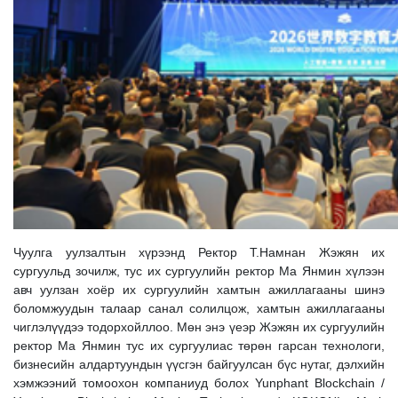
Чуулга уулзалтын хүрээнд Ректор Т.Намнан Жэжян их
сургуульд зочилж, тус их сургуулийн ректор Ма Янмин хүлээн
авч уулзан хоёр их сургуулийн хамтын ажиллагааны шинэ
боломжуудын талаар санал солилцож, хамтын ажиллагааны
чиглэлүүдээ тодорхойллоо. Мөн энэ үеэр Жэжян их сургуулийн
ректор Ма Янмин тус их сургуулиас төрөн гарсан технологи,
бизнесийн алдартуундын үүсгэн байгуулсан бүс нутаг, дэлхийн
хэмжээний томоохон компаниуд болох Yunphant Blockchain /