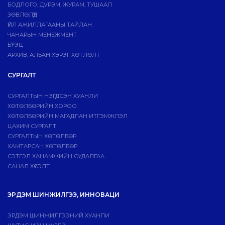
БОДЛОГО, ДVРЭМ, ЖУРАМ, ТУШААЛ
ЗӨВЛӨЛҮҮД
ҮЙЛ АЖИЛЛАГААНЫ ТАЙЛАН
ЧАНАРЫН МЕНЕЖМЕНТ
БҮТЭЦ
АРХИВ, АЛБАН ХЭРЭГ ХӨТЛӨЛТ
СУРГАЛТ
СУРГАЛТЫН НЭГДСЭН ХУАНЛИ
ХӨТӨЛБӨРИЙН ХОРОО
ХӨТӨЛБӨРИЙН МАГАДЛАН ИТГЭМЖЛЭЛ
ЦАХИМ СУРГАЛТ
СУРГАЛТЫН ХӨТӨЛБӨР
ХАМТАРСАН ХӨТӨЛБӨР
СЭТГЭЛ ХАНАМЖИЙН СУДАЛГАА
САНАЛ ХҮСЭЛТ
ЭРДЭМ ШИНЖИЛГЭЭ, ИННОВАЦИ
ЭРДЭМ ШИНЖИЛГЭЭНИЙ ХУАНЛИ