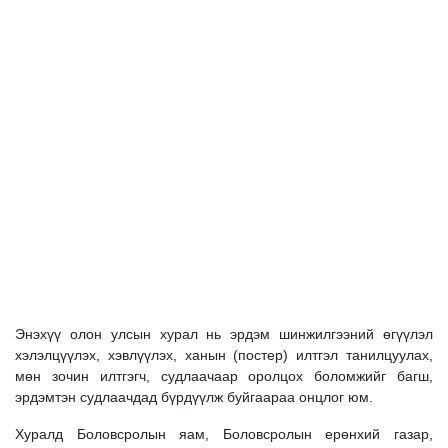
Энэхүү олон улсын хурал нь эрдэм шинжилгээний өгүүлэл
хэлэлцүүлэх, хэвлүүлэх, ханын (постер) илтгэл танилцуулах,
мөн зочин илтгэгч, судлаачаар оролцох боломжийг багш,
эрдэмтэн судлаачдад бүрдүүлж буйгаараа онцлог юм.
Хуралд Боловсролын яам, Боловсролын ерөнхий газар,