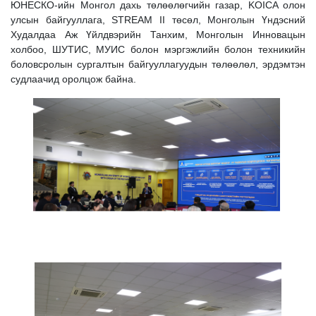
ЮНЕСКО-ийн Монгол дахь төлөөлөгчийн газар, KOICA олон
улсын байгууллага, STREAM II төсөл, Монголын Үндэсний
Худалдаа Аж Үйлдвэрийн Танхим, Монголын Инновацын
холбоо, ШУТИС, МУИС болон мэргэжлийн болон техникийн
боловсролын сургалтын байгууллагуудын төлөөлөл, эрдэмтэн
судлаачид оролцож байна.