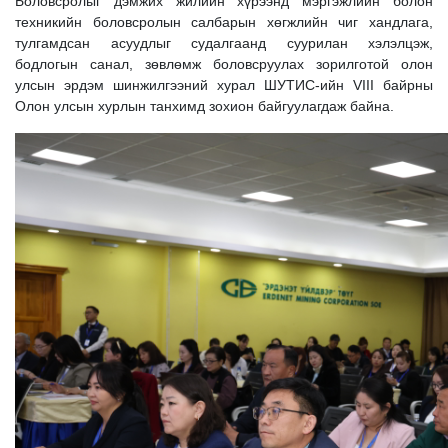
Боловсролыг дэмжих жилийн хүрээнд мэргэжлийн болон
техникийн боловсролын салбарын хөгжлийн чиг хандлага,
тулгамдсан асуудлыг судалгаанд суурилан хэлэлцэж,
бодлогын санал, зөвлөмж боловсруулах зорилготой олон
улсын эрдэм шинжилгээний хурал ШУТИС-ийн VIII байрны
Олон улсын хурлын танхимд зохион байгуулагдаж байна.