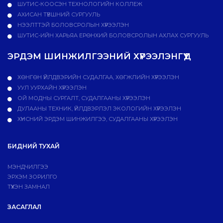
ШУТИС-КООСЭН ТЕХНОЛОГИЙН КОЛЛЕЖ
АХИСАН ТҮВШНИЙ СУРГУУЛЬ
НЭЭЛТТЭЙ БОЛОВСРОЛЫН ХҮРЭЭЛЭН
ШУТИС-ИЙН ХАРЬЯА ЕРӨНХИЙ БОЛОВСРОЛЫН АХЛАХ СУРГУУЛЬ
ЭРДЭМ ШИНЖИЛГЭЭНИЙ ХҮРЭЭЛЭНГҮҮД
ХӨНГӨН ҮЙЛДВЭРИЙН СУДАЛГАА, ХӨГЖЛИЙН ХҮРЭЭЛЭН
УУЛ УУРХАЙН ХҮРЭЭЛЭН
ОЙ МОДНЫ СУРГАЛТ, СУДАЛГААНЫ ХҮРЭЭЛЭН
ДУЛААНЫ ТЕХНИК, ҮЙЛДВЭРЛЭЛ ЭКОЛОГИЙН ХҮРЭЭЛЭН
ХҮНСНИЙ ЭРДЭМ ШИНЖИЛГЭЭ, СУДАЛГААНЫ ХҮРЭЭЛЭН
БИДНИЙ ТУХАЙ
МЭНДЧИЛГЭЭ
ЭРХЭМ ЗОРИЛГО
ТҮҮХЭН ЗАМНАЛ
ЗАСАГЛАЛ