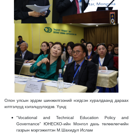
Олон улсын эрдэм шинжилгээний нэгдсэн хуралдаанд дараах
илтгэлүүд хэлэлцүүлэгдэв. Үүнд:
“Vocational and Technical Education Policy and
Governance” ЮНЕСКО-ийн Монгол дахь төлөөлөгчийн
газрын мэргэжилтэн М.Шахидул Ислам