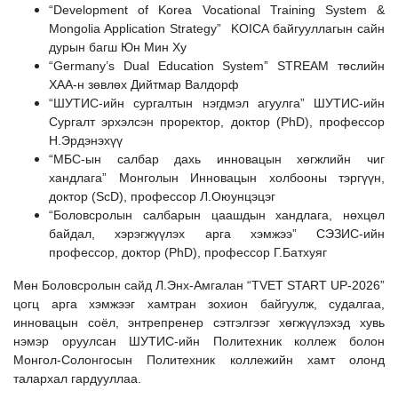
“Development of Korea Vocational Training System &
Mongolia Application Strategy” KOICA байгууллагын сайн
дурын багш Юн Мин Ху
“Germany’s Dual Education System” STREAM төслийн
ХАА-н зөвлөх Дийтмар Валдорф
“ШУТИС-ийн сургалтын нэгдмэл агуулга” ШУТИС-ийн
Сургалт эрхэлсэн проректор, доктор (PhD), профессор
Н.Эрдэнэхүү
“МБС-ын салбар дахь инновацын хөгжлийн чиг
хандлага” Монголын Инновацын холбооны тэргүүн,
доктор (ScD), профессор Л.Оюунцэцэг
“Боловсролын салбарын цаашдын хандлага, нөхцөл
байдал, хэрэгжүүлэх арга хэмжээ” СЭЗИС-ийн
профессор, доктор (PhD), профессор Г.Батхуяг
Мөн Боловсролын сайд Л.Энх-Амгалан “TVET START UP-2026”
цогц арга хэмжээг хамтран зохион байгуулж, судалгаа,
инновацын соёл, энтрепренер сэтгэлгээг хөгжүүлэхэд хувь
нэмэр оруулсан ШУТИС-ийн Политехник коллеж болон
Монгол-Солонгосын Политехник коллежийн хамт олонд
талархал гардууллаа.