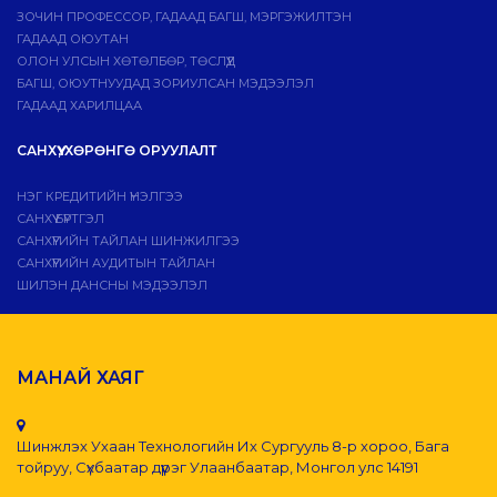
ЗОЧИН ПРОФЕССОР, ГАДААД БАГШ, МЭРГЭЖИЛТЭН
ГАДААД ОЮУТАН
ОЛОН УЛСЫН ХӨТӨЛБӨР, ТӨСЛҮҮД
БАГШ, ОЮУТНУУДАД ЗОРИУЛСАН МЭДЭЭЛЭЛ
ГАДААД ХАРИЛЦАА
САНХҮҮ, ХӨРӨНГӨ ОРУУЛАЛТ
НЭГ КРЕДИТИЙН ҮНЭЛГЭЭ
САНХҮҮ БҮРТГЭЛ
САНХҮҮГИЙН ТАЙЛАН ШИНЖИЛГЭЭ
САНХҮҮГИЙН АУДИТЫН ТАЙЛАН
ШИЛЭН ДАНСНЫ МЭДЭЭЛЭЛ
МАНАЙ ХАЯГ
Шинжлэх Ухаан Технологийн Их Сургууль 8-р хороо, Бага
тойруу, Сүхбаатар дүүрэг Улаанбаатар, Монгол улс 14191