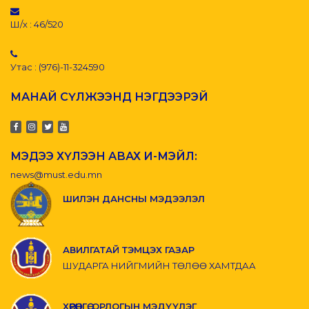
Ш/х : 46/520
Утас : (976)-11-324590
МАНАЙ СҮЛЖЭЭНД НЭГДЭЭРЭЙ
МЭДЭЭ ХҮЛЭЭН АВАХ И-МЭЙЛ:
news@must.edu.mn
ШИЛЭН ДАНСНЫ МЭДЭЭЛЭЛ
АВИЛГАТАЙ ТЭМЦЭХ ГАЗАР
ШУДАРГА НИЙГМИЙН ТӨЛӨӨ ХАМТДАА
ХӨРӨНГӨ, ОРЛОГЫН МЭДҮҮЛЭГ