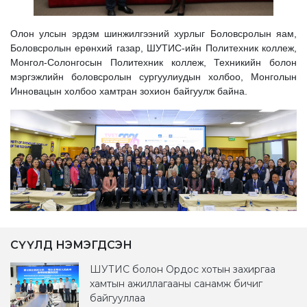
Олон улсын эрдэм шинжилгээний хурлыг Боловсролын яам,
Боловсролын ерөнхий газар, ШУТИС-ийн Политехник коллеж,
Монгол-Солонгосын Политехник коллеж, Техникийн болон
мэргэжлийн боловсролын сургуулиудын холбоо, Монголын
Инновацын холбоо хамтран зохион байгуулж байна.
СҮҮЛД НЭМЭГДСЭН
ШУТИС болон Ордос хотын захиргаа
хамтын ажиллагааны санамж бичиг
байгууллаа