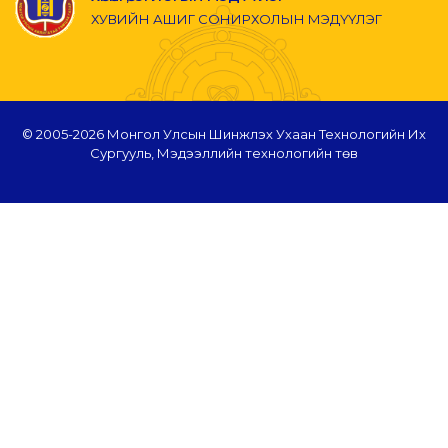
ХУВИЙН АШИГ СОНИРХОЛЫН МЭДҮҮЛЭГ
© 2005-
2026 Монгол Улсын Шинжлэх Ухаан Технологийн Их
Сургууль, Мэдээллийн технологийн төв