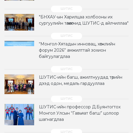
"БНХАУ-ын Харилцаа холбооны их
сургуулийн төлөөлөгчид ШУТИС-д айлчиллаа"
“Монгол-Хятадын инновац, хөгжлийн
форум 2026” амжилттай зохион
байгуулагдлаа
ШУТИС-ийн багш, ажилтнуудад төрийн
дээд одон, медаль гардууллаа
ШУТИС-ийн профессор Д.Буянтогтох
Монгол Улсын “Гавьяат багш” цолоор
шагнагдлаа