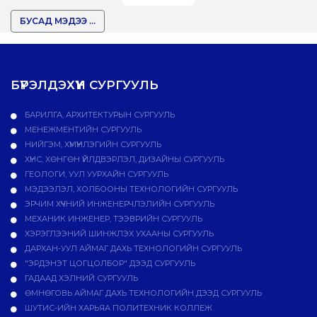
БУСАД МЭДЭЭ ...
БҮРЭЛДЭХҮҮН СУРГУУЛЬ
БАРИЛГА, АРХИТЕКТУРЫН СУРГУУЛЬ
МЕНЕЖМЕНТИЙН СУРГУУЛЬ
НИЙГЭМ, ХҮМҮҮНЛЭГИЙН СУРГУУЛЬ
ХҮНС, ХӨНГӨН ҮЙЛДВЭРЛЭЛ, ДИЗАЙНЫ СУРГУУЛЬ
ГЕОЛОГИ, УУЛ УУРХАЙН СУРГУУЛЬ
МЭДЭЭЛЭЛ, ХОЛБООНЫ ТЕХНОЛОГИЙН СУРГУУЛЬ
ЭРЧИМ ХҮЧНИЙ ИНЖЕНЕРЧЛЭЛИЙН СУРГУУЛЬ
МЕХАНИК ИНЖЕНЕР, ТЭЭВРИЙН СУРГУУЛЬ
ХЭРЭГЛЭЭНИЙ ШИНЖЛЭХ УХААНЫ СУРГУУЛЬ
ДАРХАН-УУЛ АЙМАГ ДАХЬ ТЕХНОЛОГИЙН СУРГУУЛЬ
"ЭРДЭНЭТ ЦОГЦОЛБОР" ДЭЭД СУРГУУЛЬ
ГАДААД ХЭЛНИЙ СУРГУУЛЬ
ӨМНӨГОВЬ АЙМАГ ДАХЬ ТЕХНОЛОГИЙН ДЭЭД СУРГУУЛЬ
ШУТИС-ИЙН ХАРЬЯА ПОЛИТЕХНИК КОЛЛЕЖ