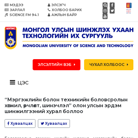
МЭДЭЭ
ЭЛСЭГЧ
ЗАРЛАЛ
ХОЛБОО БАРИХ
SCIENCE FM 94.1
АЖЛЫН БАЙР
ЭЛСЭЛТИЙН ВЭБ
ЧУХАЛ ХОЛБООС
цэс
“Мэргэжлийн болон техникийн боловсролын
хөгжил, өөрчлөлт, шинэчлэл” олон улсын эрдэм
шинжилгээний хурал боллоо
Хуваалцах
Хуваалцах