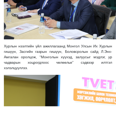
Хурлын нээлтийн үйл ажиллагаанд Монгол Улсын Их Хурлын
гиш
үүн, Засгийн газрын гишүүн, Боловсролын сайд Л.Энх-
Амгалан оролцож, “Монголын хүүхэд, залуусыг мэдлэг, ур
чадварын хоцрогдлоос чөлөөлье” сэдвээр илтгэл
хэлэлцүүллээ.