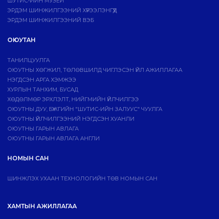
ШУТИС-ИЙН МУЗЕЙ
ЭРДЭМ ШИНЖИЛГЭЭНИЙ ХҮРЭЭЛЭНГҮҮД
ЭРДЭМ ШИНЖИЛГЭЭНИЙ ВЭБ
ОЮУТАН
ТАНИЛЦУУЛГА
ОЮУТНЫ ХӨГЖИЛ, ТӨЛӨВШИЛД ЧИГЛЭСЭН ҮЙЛ АЖИЛЛАГАА
НЭГДСЭН АРГА ХЭМЖЭЭ
ХУРЛЫН ТАНХИМ, БУСАД
ХӨДӨЛМӨР ЭРХЛЭЛТ, НИЙГМИЙН ҮЙЛЧИЛГЭЭ
ОЮУТНЫ ДУУ, БҮЖГИЙН "ШУТИС-ИЙН ЗАЛУУС" ЧУУЛГА
ОЮУТНЫ ҮЙЛЧИЛГЭЭНИЙ НЭГДСЭН ХУАНЛИ
ОЮУТНЫ ГАРЫН АВЛАГА
ОЮУТНЫ ГАРЫН АВЛАГА АНГЛИ
НОМЫН САН
ШИНЖЛЭХ УХААН ТЕХНОЛОГИЙН ТӨВ НОМЫН САН
ХАМТЫН АЖИЛЛАГАА