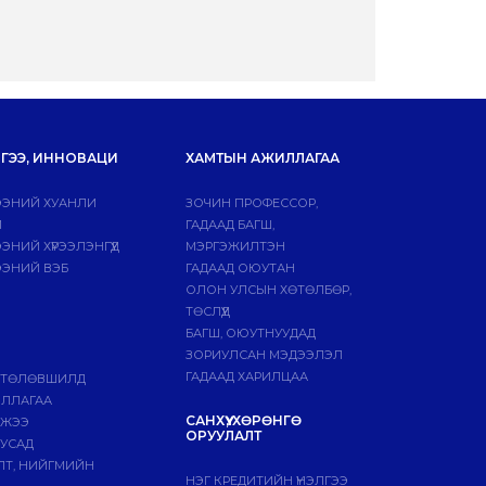
ГЭЭ, ИННОВАЦИ
ХАМТЫН АЖИЛЛАГАА
ЭНИЙ ХУАНЛИ
ЗОЧИН ПРОФЕССОР,
Й
ГАДААД БАГШ,
НИЙ ХҮРЭЭЛЭНГҮҮД
МЭРГЭЖИЛТЭН
ЭНИЙ ВЭБ
ГАДААД ОЮУТАН
ОЛОН УЛСЫН ХӨТӨЛБӨР,
ТӨСЛҮҮД
БАГШ, ОЮУТНУУДАД
ЗОРИУЛСАН МЭДЭЭЛЭЛ
ГАДААД ХАРИЛЦАА
 ТӨЛӨВШИЛД
ИЛЛАГАА
САНХҮҮ, ХӨРӨНГӨ
МЖЭЭ
ОРУУЛАЛТ
БУСАД
ЛТ, НИЙГМИЙН
НЭГ КРЕДИТИЙН ҮНЭЛГЭЭ