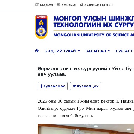
МЭДЭЭ
ЗАРЛАЛ
SCIENCE FM 94.1
БИДНИЙ ТУХАЙ
ЗАСАГЛАЛ
СУРГАЛТ
Өвөрмонголын их сургуулийн Үйлс бү
авч уулзав.
Хуваалцах
Хуваалцах
2025
оны
06
сарын
18
-ны өдөр ректор Т. Нам
Өлийбаяр, судлаач Гуо Мин нарыг хүлээн авч 
гэрээг шинэчлэн байгууллаа.