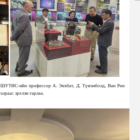
 ШУТИС-ийн профессор А. Энхбат, Д. Түмэнболд, Ван Рөн
зраас эрхлэн гарлаа.