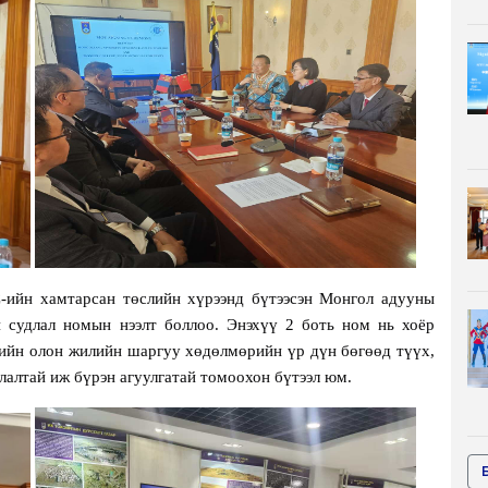
ийн хамтарсан төслийн хүрээнд бүтээсэн Монгол адууны
 судлал номын нээлт боллоо. Энэхүү 2 боть ном нь хоёр
дийн олон жилийн шаргуу хөдөлмөрийн үр дүн бөгөөд түүх,
тлалтай иж бүрэн агуулгатай томоохон бүтээл юм.