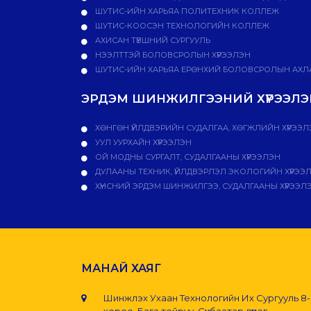
ШУТИС-ИЙН ХАРЬЯА ПОЛИТЕХНИК КОЛЛЕЖ
ШУТИС-КООСЭН ТЕХНОЛОГИЙН КОЛЛЕЖ
АХИСАН ТҮВШНИЙ СУРГУУЛЬ
НЭЭЛТТЭЙ БОЛОВСРОЛЫН ХҮРЭЭЛЭН
ШУТИС-ИЙН ХАРЬЯА ЕРӨНХИЙ БОЛОВСРОЛЫН АХЛА
ЭРДЭМ ШИНЖИЛГЭЭНИЙ ХҮРЭЭЛЭН
ХӨНГӨН ҮЙЛДВЭРИЙН СУДАЛГАА, ХӨГЖЛИЙН ХҮРЭЭЛ
УУЛ УУРХАЙН ХҮРЭЭЛЭН
ОЙ МОДНЫ СУРГАЛТ, СУДАЛГААНЫ ХҮРЭЭЛЭН
ДУЛААНЫ ТЕХНИК, ҮЙЛДВЭРЛЭЛ ЭКОЛОГИЙН ХҮРЭЭ
ХҮНСНИЙ ЭРДЭМ ШИНЖИЛГЭЭ, СУДАЛГААНЫ ХҮРЭЭЛ
МАНАЙ ХАЯГ
Шинжлэх Ухаан Технологийн Их Сургууль 8
хороо, Бага тойруу, Сүхбаатар дүүрэг