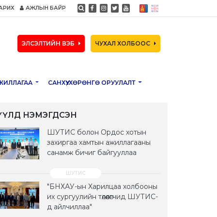
АРИХ
АЖЛЫН БАЙР
ЭЛСЭЛТИЙН ВЭБ
ЧУХАЛ ХОЛБООС
ЖИЛЛАГАА
САНХҮҮ, ХӨРӨНГӨ ОРУУЛАЛТ
ҮҮЛД НЭМЭГДСЭН
ШУТИС болон Ордос хотын
захиргаа хамтын ажиллагааны
санамж бичиг байгууллаа
"БНХАУ-ын Харилцаа холбооны
их сургуулийн төлөөлөгчид ШУТИС-
д айлчиллаа"