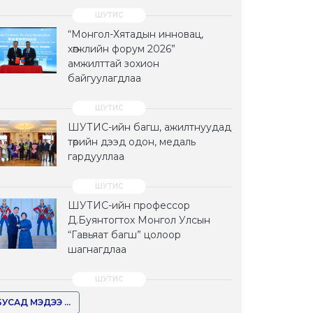
“Монгол-Хятадын инновац,
хөгжлийн форум 2026”
амжилттай зохион
байгуулагдлаа
ШУТИС-ийн багш, ажилтнуудад
төрийн дээд одон, медаль
гардууллаа
ШУТИС-ийн профессор
Д.Буянтогтох Монгол Улсын
“Гавьяат багш” цолоор
шагнагдлаа
БУСАД МЭДЭЭ ...