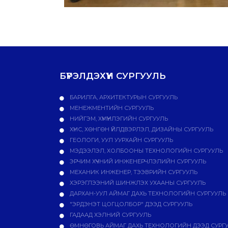
БҮРЭЛДЭХҮҮН СУРГУУЛЬ
БАРИЛГА, АРХИТЕКТУРЫН СУРГУУЛЬ
МЕНЕЖМЕНТИЙН СУРГУУЛЬ
НИЙГЭМ, ХҮМҮҮНЛЭГИЙН СУРГУУЛЬ
ХҮНС, ХӨНГӨН ҮЙЛДВЭРЛЭЛ, ДИЗАЙНЫ СУРГУУЛЬ
ГЕОЛОГИ, УУЛ УУРХАЙН СУРГУУЛЬ
МЭДЭЭЛЭЛ, ХОЛБООНЫ ТЕХНОЛОГИЙН СУРГУУЛЬ
ЭРЧИМ ХҮЧНИЙ ИНЖЕНЕРЧЛЭЛИЙН СУРГУУЛЬ
МЕХАНИК ИНЖЕНЕР, ТЭЭВРИЙН СУРГУУЛЬ
ХЭРЭГЛЭЭНИЙ ШИНЖЛЭХ УХААНЫ СУРГУУЛЬ
ДАРХАН-УУЛ АЙМАГ ДАХЬ ТЕХНОЛОГИЙН СУРГУУЛЬ
"ЭРДЭНЭТ ЦОГЦОЛБОР" ДЭЭД СУРГУУЛЬ
ГАДААД ХЭЛНИЙ СУРГУУЛЬ
ӨМНӨГОВЬ АЙМАГ ДАХЬ ТЕХНОЛОГИЙН ДЭЭД СУРГ