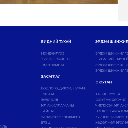
БИДНИЙ ТУХАЙ
ЭРДЭМ ШИНЖИЛ
МЭНДЧИЛГЭЭ
ЭРДЭМ ШИНЖИЛГЭ
ЭРХЭМ ЗОРИЛГО
ШУТИС-ИЙН МУЗЕ
ТҮҮХЭН ЗАМНАЛ
ЭРДЭМ ШИНЖИЛГЭЭ
ЭРДЭМ ШИНЖИЛГЭ
ЗАСАГЛАЛ
ОЮУТАН
БОДЛОГО, ДVРЭМ, ЖУРАМ,
ТУШААЛ
ТАНИЛЦУУЛГА
ЗӨВЛӨЛҮҮД
ОЮУТНЫ ХӨГЖИЛ,
ҮЙЛ АЖИЛЛАГААНЫ
ЧИГЛЭСЭН ҮЙЛ АЖ
ТАЙЛАН
НЭГДСЭН АРГА ХЭ
ЧАНАРЫН МЕНЕЖМЕНТ
ХУРЛЫН ТАНХИМ, 
БҮТЭЦ
ХӨДӨЛМӨР ЭРХЛЭ
УУЛЬ