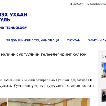
ЭЛСЭГЧ
ХОЛБОО Б
ЭРДЭМ ШИНЖИЛГЭЭ, ИННОВАЦИ
ОЮУТАН
ХАМТЫН А
тээлийн сургуулийн төлөөлөгчдийг хүлээн
С
нан ӨМИС-ийн ҮБС-ийн захирал
Бао Гуанцай
, дэд захирал Ш.
уулзлаа. Уулзалтын үеэр тус сургуультай хамтран ажиллах