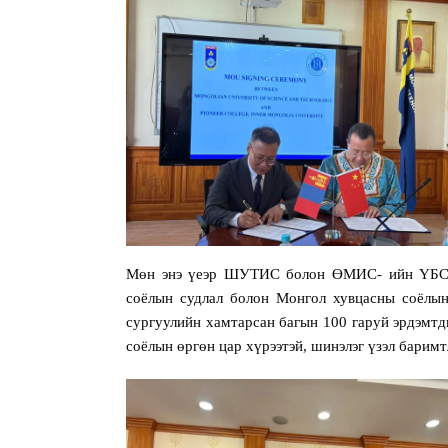
Мөн энэ үеэр ШУТИС болон
ӨМИС- ийн ҮБС-
соёлын судлал болон Монгол хувцасны соёлын
сургуулийн хамтарсан багын 100 гаруй эрдэмт
соёлын өргөн цар хүрээтэй, шинэлэг үзэл барим