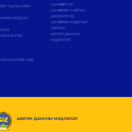
САНХҮҮ БҮРТГЭЛ
ГИЙН "ШУТИС-ИЙН
САНХҮҮГИЙН ТАЙЛАН
ШИНЖИЛГЭЭ
ЭЭНИЙ НЭГДСЭН
САНХҮҮГИЙН АУДИТЫН
ТАЙЛАН
ВЛАГА
ШИЛЭН ДАНСНЫ
ЛАГА АНГЛИ
МЭДЭЭЛЭЛ
ТЕХНОЛОГИЙН ТӨВ
ШИЛЭН ДАНСНЫ МЭДЭЭЛЭЛ