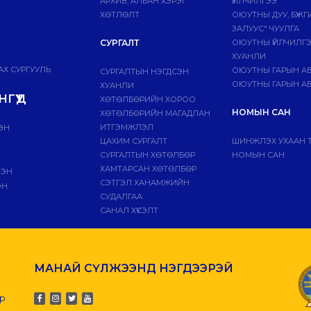
АРХИВ, АЛБАН ХЭРЭГ
ҮЙЛЧИЛГЭЭ
ХӨТЛӨЛТ
ОЮУТНЫ ДУУ, БҮЖ
ЗАЛУУС" ЧУУЛГА
СУРГАЛТ
ОЮУТНЫ ҮЙЛЧИЛГ
ХУАНЛИ
Х СУРГУУЛЬ
ОЮУТНЫ ГАРЫН А
СУРГАЛТЫН НЭГДСЭН
ОЮУТНЫ ГАРЫН АВ
ХУАНЛИ
ГҮҮД
ХӨТӨЛБӨРИЙН ХОРОО
НОМЫН САН
ХӨТӨЛБӨРИЙН МАГАДЛАН
ИТГЭМЖЛЭЛ
ЭН
ЦАХИМ СУРГАЛТ
ШИНЖЛЭХ УХААН 
СУРГАЛТЫН ХӨТӨЛБӨР
НОМЫН САН
ХАМТАРСАН ХӨТӨЛБӨР
ЛЭН
СЭТГЭЛ ХАНАМЖИЙН
ЭН
СУДАЛГАА
САНАЛ ХҮСЭЛТ
МАНАЙ СҮЛЖЭЭНД НЭГДЭЭРЭЙ
-р