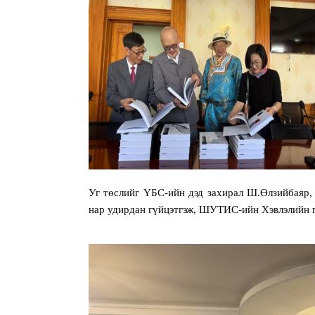
Ш.Өлзийбаяр,
Уг төслийг ҮБС-ийн дэд захирал
нар удирдан гүйцэтгэж, ШУТИС-ийн Хэвлэлийн га