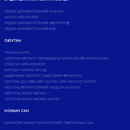
ЭРДЭМ ШИНЖИЛГЭЭНИЙ ХУАНЛИ
ШУТИС-ИЙН МУЗЕЙ
ЭРДЭМ ШИНЖИЛГЭЭНИЙ ХҮРЭЭЛЭНГҮҮД
ЭРДЭМ ШИНЖИЛГЭЭНИЙ ВЭБ
ОЮУТАН
ТАНИЛЦУУЛГА
ОЮУТНЫ ХӨГЖИЛ, ТӨЛӨВШИЛД ЧИГЛЭСЭН ҮЙЛ АЖИЛЛАГАА
НЭГДСЭН АРГА ХЭМЖЭЭ
ХУРЛЫН ТАНХИМ, БУСАД
ХӨДӨЛМӨР ЭРХЛЭЛТ, НИЙГМИЙН ҮЙЛЧИЛГЭЭ
ОЮУТНЫ ДУУ, БҮЖГИЙН "ШУТИС-ИЙН ЗАЛУУС" ЧУУЛГА
ОЮУТНЫ ҮЙЛЧИЛГЭЭНИЙ НЭГДСЭН ХУАНЛИ
ОЮУТНЫ ГАРЫН АВЛАГА
ОЮУТНЫ ГАРЫН АВЛАГА АНГЛИ
НОМЫН САН
ШИНЖЛЭХ УХААН ТЕХНОЛОГИЙН ТӨВ НОМЫН САН