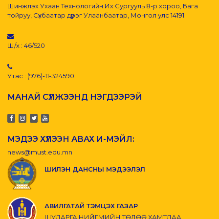
Шинжлэх Ухаан Технологийн Их Сургууль 8-р хороо, Бага
тойруу, Сүхбаатар дүүрэг Улаанбаатар, Монгол улс 14191
Ш/х : 46/520
Утас : (976)-11-324590
МАНАЙ СҮЛЖЭЭНД НЭГДЭЭРЭЙ
МЭДЭЭ ХҮЛЭЭН АВАХ И-МЭЙЛ:
news@must.edu.mn
ШИЛЭН ДАНСНЫ МЭДЭЭЛЭЛ
АВИЛГАТАЙ ТЭМЦЭХ ГАЗАР
ШУДАРГА НИЙГМИЙН ТӨЛӨӨ ХАМТДАА