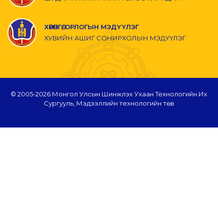
ХӨРӨНГӨ, ОРЛОГЫН МЭДҮҮЛЭГ
ХУВИЙН АШИГ СОНИРХОЛЫН МЭДҮҮЛЭГ
© 2005-
2026 Монгол Улсын Шинжлэх Ухаан Технологийн Их
Сургууль, Мэдээллийн технологийн төв