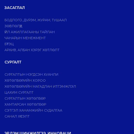
ЗАСАГЛАЛ
БОДЛОГО, ДVРЭМ, ЖУРАМ, ТУШААЛ
ЗӨВЛӨЛҮҮД
ҮЙЛ АЖИЛЛАГААНЫ ТАЙЛАН
ЧАНАРЫН МЕНЕЖМЕНТ
БҮТЭЦ
АРХИВ, АЛБАН ХЭРЭГ ХӨТЛӨЛТ
СУРГАЛТ
СУРГАЛТЫН НЭГДСЭН ХУАНЛИ
ХӨТӨЛБӨРИЙН ХОРОО
ХӨТӨЛБӨРИЙН МАГАДЛАН ИТГЭМЖЛЭЛ
ЦАХИМ СУРГАЛТ
СУРГАЛТЫН ХӨТӨЛБӨР
ХАМТАРСАН ХӨТӨЛБӨР
СЭТГЭЛ ХАНАМЖИЙН СУДАЛГАА
САНАЛ ХҮСЭЛТ
ЭРДЭМ ШИНЖИЛГЭЭ, ИННОВАЦИ