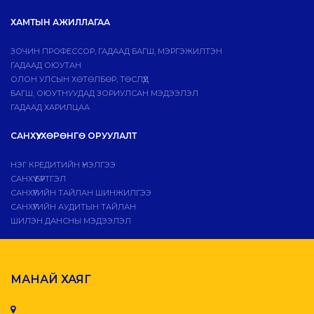
ХАМТЫН АЖИЛЛАГАА
ЗОЧИН ПРОФЕССОР, ГАДААД БАГШ, МЭРГЭЖИЛТЭН
ГАДААД ОЮУТАН
ОЛОН УЛСЫН ХӨТӨЛБӨР, ТӨСЛҮҮД
БАГШ, ОЮУТНУУДАД ЗОРИУЛСАН МЭДЭЭЛЭЛ
ГАДААД ХАРИЛЦАА
САНХҮҮ, ХӨРӨНГӨ ОРУУЛАЛТ
НЭГ КРЕДИТИЙН ҮНЭЛГЭЭ
САНХҮҮ БҮРТГЭЛ
САНХҮҮГИЙН ТАЙЛАН ШИНЖИЛГЭЭ
САНХҮҮГИЙН АУДИТЫН ТАЙЛАН
ШИЛЭН ДАНСНЫ МЭДЭЭЛЭЛ
МАНАЙ ХАЯГ