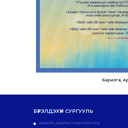
Барилга, А
БҮРЭЛДЭХҮҮН СУРГУУЛЬ
БАРИЛГА, АРХИТЕКТУРЫН СУРГУУЛЬ