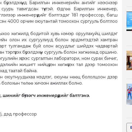
 бүрэлдэхүүнд Барилгын инженерийн ангийг нээснээр
 суурь тавигдсан түүхтэй. Өдгөө Барилгын инженер,
глэлээр инженерүүдийг бэлтгэдэг 181 профессор, багш
лсэн 4000 орчим оюутантай томоохон сургууль болтлоо
ныхоо хөгжилд бодитой хувь нэмэр оруулахуйц шилдэг
хийн олон их сургуулиуд болон эрдэмтэдтэй хамтран
барт тулгамдаж буй олон асуудлыг шийдэх чадвартай
н тэргүүлэх бүрэлдэхүүн сургууль болон хөгжихөд оршино.
ургуулийн зүгээс сургалтын лаборатори, ном сурах бичиг,
элхийн жишигт нийцүүлэн хөгжүүлэх тал дээр томоохон
хад таатай байна.
лон оюутнуудыхаа мэдлэг, оюуны нөөц бололцоон дээр
ь болохын төлөө хичээн ажиллах болно.
шинийг бүтээгч инженерүүдийг бэлтгэнэ.
), дэд профессор