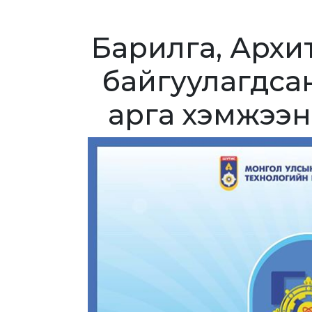
Барилга, Архи
байгуулагдса
арга хэмжээни