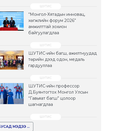
“Монгол-Хятадын инновац,
хөгжлийн форум 2026”
амжилттай зохион
байгуулагдлаа
ШУТИС-ийн багш, ажилтнуудад
төрийн дээд одон, медаль
гардууллаа
ШУТИС-ийн профессор
Д.Буянтогтох Монгол Улсын
“Гавьяат багш” цолоор
шагнагдлаа
БУСАД МЭДЭЭ ...