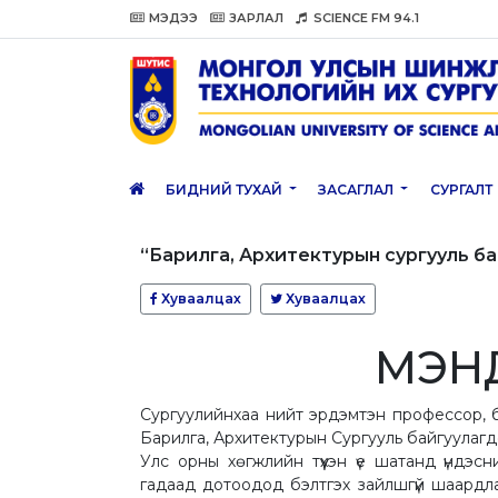
МЭДЭЭ
ЗАРЛАЛ
SCIENCE FM 94.1
БИДНИЙ ТУХАЙ
ЗАСАГЛАЛ
СУРГАЛТ
“Барилга, Архитектурын сургууль б
Хуваалцах
Хуваалцах
МЭН
Сургуулийнхаа нийт эрдэмтэн профессор, ба
Барилга, Архитектурын Сургууль байгуулагд
Улс орны хөгжлийн түүхэн үе шатанд үндэ
гадаад дотоодод бэлтгэх зайлшгүй шаард