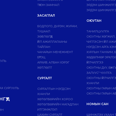
ТҮҮХЭН ЗАМНАЛ
ЭРДЭМ ШИНЖИЛГЭЭ
ЭРДЭМ ШИНЖИЛГЭ
ЗАСАГЛАЛ
ОЮУТАН
БОДЛОГО, ДVРЭМ, ЖУРАМ,
ТУШААЛ
ТАНИЛЦУУЛГА
ЗӨВЛӨЛҮҮД
ОЮУТНЫ ХӨГЖИЛ,
ҮЙЛ АЖИЛЛАГААНЫ
ЧИГЛЭСЭН ҮЙЛ АЖ
ТАЙЛАН
НЭГДСЭН АРГА ХЭ
ЧАНАРЫН МЕНЕЖМЕНТ
ХУРЛЫН ТАНХИМ, 
БҮТЭЦ
ХӨДӨЛМӨР ЭРХЛЭ
УУЛЬ
АРХИВ, АЛБАН ХЭРЭГ
ҮЙЛЧИЛГЭЭ
ХӨТЛӨЛТ
ОЮУТНЫ ДУУ, БҮЖ
ЗАЛУУС" ЧУУЛГА
СУРГАЛТ
ОЮУТНЫ ҮЙЛЧИЛГ
ХУАНЛИ
Х СУРГУУЛЬ
ОЮУТНЫ ГАРЫН А
СУРГАЛТЫН НЭГДСЭН
ОЮУТНЫ ГАРЫН АВ
ХУАНЛИ
ГҮҮД
ХӨТӨЛБӨРИЙН ХОРОО
НОМЫН САН
ХӨТӨЛБӨРИЙН МАГАДЛАН
ИТГЭМЖЛЭЛ
ЭН
ЦАХИМ СУРГАЛТ
ШИНЖЛЭХ УХААН 