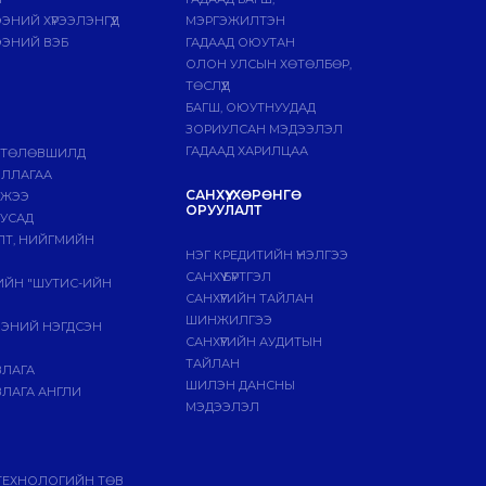
НИЙ ХҮРЭЭЛЭНГҮҮД
МЭРГЭЖИЛТЭН
ЭНИЙ ВЭБ
ГАДААД ОЮУТАН
ОЛОН УЛСЫН ХӨТӨЛБӨР,
ТӨСЛҮҮД
БАГШ, ОЮУТНУУДАД
ЗОРИУЛСАН МЭДЭЭЛЭЛ
ГАДААД ХАРИЛЦАА
 ТӨЛӨВШИЛД
ИЛЛАГАА
САНХҮҮ, ХӨРӨНГӨ
МЖЭЭ
ОРУУЛАЛТ
БУСАД
ЛТ, НИЙГМИЙН
НЭГ КРЕДИТИЙН ҮНЭЛГЭЭ
САНХҮҮ БҮРТГЭЛ
ГИЙН "ШУТИС-ИЙН
САНХҮҮГИЙН ТАЙЛАН
ШИНЖИЛГЭЭ
ЭЭНИЙ НЭГДСЭН
САНХҮҮГИЙН АУДИТЫН
ТАЙЛАН
ВЛАГА
ШИЛЭН ДАНСНЫ
ЛАГА АНГЛИ
МЭДЭЭЛЭЛ
ТЕХНОЛОГИЙН ТӨВ