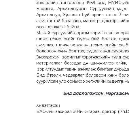
зөвлөлийн тогтоолоор 1959 онд МУИС-ийн
Барилга, Архитектурын Сургуулийн үндэс
Архитектур, Хүрээлэн буй орчин гэсэн 3 чи
ажилтантай бакалавр, магистр, доктор ний
өсөн дэвжсэн байна.
Манай сургуулийн эрхэм зорилго нь эх ор
шинэ технологийг бүтээн бий болгох, дэл
ажиллах, шинжлэх ухаан технологийн сал
боловсон хүчин бэлтгэх, судалгаанд суурилса
Энэхүү эрхэм зорилгыг хэрэгжүүлэхийн тулд с
материаллаг бааздаа дүн шинжилгээ хийж, д
зорилтуудыг тавин ажиллаж байгааг дурьда
Бид бүтээлч, чадварлаг боловсон хүчин бо
суурилсан улс орныхоо хөгжлийн хөдөлгүүр н
Бид дадлагажсан, мэргэшсэн, 
Хүндэтгэсэн
БАС-ийн захирал Э.Нинжгарав, доктор (Ph.D