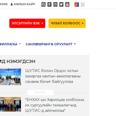
АРИХ
АЖЛЫН БАЙР
ЭЛСЭЛТИЙН ВЭБ
ЧУХАЛ ХОЛБООС
ЖИЛЛАГАА
САНХҮҮ, ХӨРӨНГӨ ОРУУЛАЛТ
ҮҮЛД НЭМЭГДСЭН
ШУТИС болон Ордос хотын
захиргаа хамтын ажиллагааны
санамж бичиг байгууллаа
"БНХАУ-ын Харилцаа холбооны
их сургуулийн төлөөлөгчид
ШУТИС-д айлчиллаа"