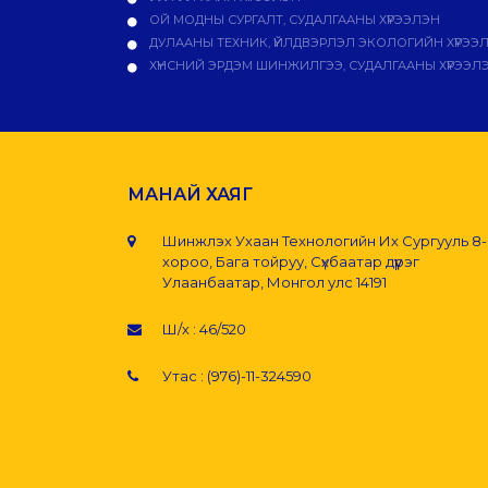
ОЙ МОДНЫ СУРГАЛТ, СУДАЛГААНЫ ХҮРЭЭЛЭН
ДУЛААНЫ ТЕХНИК, ҮЙЛДВЭРЛЭЛ ЭКОЛОГИЙН ХҮРЭЭ
ХҮНСНИЙ ЭРДЭМ ШИНЖИЛГЭЭ, СУДАЛГААНЫ ХҮРЭЭЛ
МАНАЙ ХАЯГ
Шинжлэх Ухаан Технологийн Их Сургууль 8
хороо, Бага тойруу, Сүхбаатар дүүрэг
Улаанбаатар, Монгол улс 14191
Ш/х : 46/520
Утас : (976)-11-324590