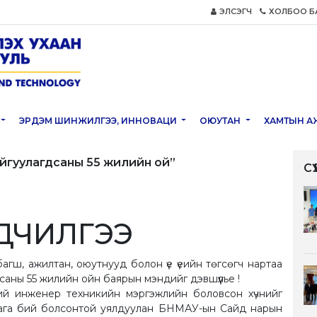
ЭЛСЭГЧ
ХОЛБОО Б
ЭРДЭМ ШИНЖИЛГЭЭ, ИННОВАЦИ
ОЮУТАН
ХАМТЫН А
айгуулагдсаны 55 жилийн ой”
С
ДЧИЛГЭЭ
гш, ажилтан, оюутнууд болон үе үеийн төгсөгч нартаа
саны 55 жилийн ойн баярын мэндийг дэвшүүлье !
сний инженер техникийн мэргэжлийн боловсон хүчнийг
лага бий болсонтой уялдуулан БНМАУ-ын Сайд нарын