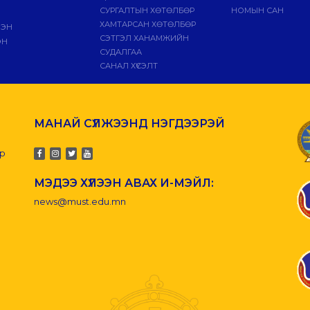
СУРГАЛТЫН ХӨТӨЛБӨР
НОМЫН САН
ХАМТАРСАН ХӨТӨЛБӨР
ЛЭН
СЭТГЭЛ ХАНАМЖИЙН
ЭН
СУДАЛГАА
САНАЛ ХҮСЭЛТ
МАНАЙ СҮЛЖЭЭНД НЭГДЭЭРЭЙ
-р
МЭДЭЭ ХҮЛЭЭН АВАХ И-МЭЙЛ:
news@must.edu.mn