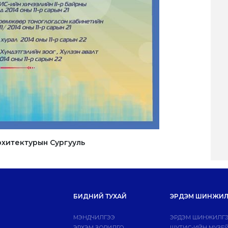
рхитектурын Сургууль
БИДНИЙ ТУХАЙ
ЭРДЭМ ШИНЖИЛ
МЭНДЧИЛГЭЭ
ЭРДЭМ ШИНЖИЛГЭ
ЭРХЭМ ЗОРИЛГО
ШУТИС-ИЙН МУЗЕ