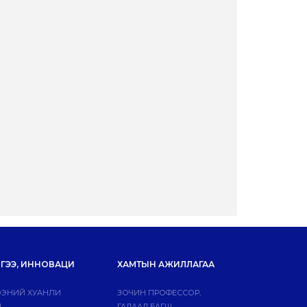
ГЭЭ, ИННОВАЦИ
ХАМТЫН АЖИЛЛАГАА
ЭНИЙ ХУАНЛИ
ЗОЧИН ПРОФЕССОР,
Й
ГАДААД БАГШ,