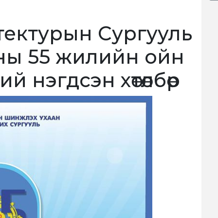
тектурын Сургууль
ны 55 жилийн ойн
й нэгдсэн хөтөлбөр