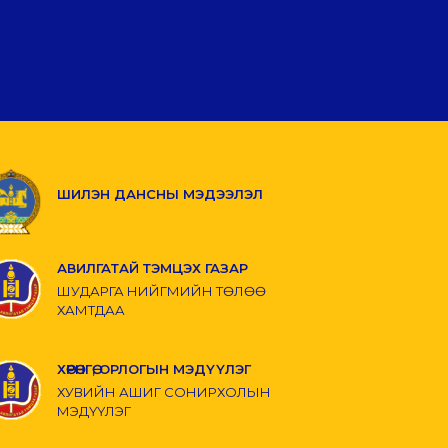
ШИЛЭН ДАНСНЫ МЭДЭЭЛЭЛ
АВИЛГАТАЙ ТЭМЦЭХ ГАЗАР
ШУДАРГА НИЙГМИЙН ТӨЛӨӨ
ХАМТДАА
ХӨРӨНГӨ, ОРЛОГЫН МЭДҮҮЛЭГ
ХУВИЙН АШИГ СОНИРХОЛЫН
МЭДҮҮЛЭГ