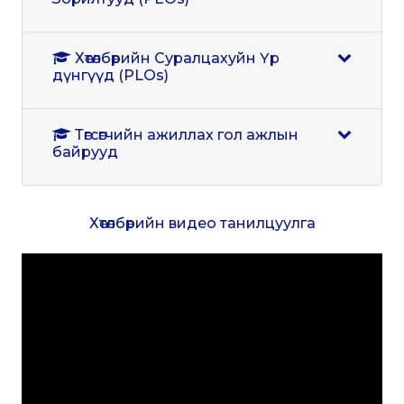
Хөтөлбөрийн Суралцахуйн Үр
дүнгүүд (PLOs)
Төгсөгчийн ажиллах гол ажлын
байрууд
Хөтөлбөрийн видео танилцуулга