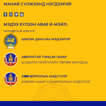
МАНАЙ СҮЛЖЭЭНД НЭГДЭЭРЭЙ
МЭДЭЭ ХҮЛЭЭН АВАХ И-МЭЙЛ:
news@must.edu.mn
ШИЛЭН ДАНСНЫ МЭДЭЭЛЭЛ
АВИЛГАТАЙ ТЭМЦЭХ ГАЗАР
ШУДАРГА НИЙГМИЙН ТӨЛӨӨ ХАМТДАА
ХӨРӨНГӨ, ОРЛОГЫН МЭДҮҮЛЭГ
ХУВИЙН АШИГ СОНИРХОЛЫН МЭДҮҮЛЭГ