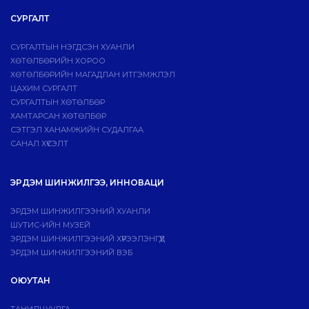
СУРГАЛТ
СУРГАЛТЫН НЭГДСЭН ХУАНЛИ
ХӨТӨЛБӨРИЙН ХОРОО
ХӨТӨЛБӨРИЙН МАГАДЛАН ИТГЭМЖЛЭЛ
ЦАХИМ СУРГАЛТ
СУРГАЛТЫН ХӨТӨЛБӨР
ХАМТАРСАН ХӨТӨЛБӨР
СЭТГЭЛ ХАНАМЖИЙН СУДАЛГАА
САНАЛ ХҮСЭЛТ
ЭРДЭМ ШИНЖИЛГЭЭ, ИННОВАЦИ
ЭРДЭМ ШИНЖИЛГЭЭНИЙ ХУАНЛИ
ШУТИС-ИЙН МУЗЕЙ
ЭРДЭМ ШИНЖИЛГЭЭНИЙ ХҮРЭЭЛЭНГҮҮД
ЭРДЭМ ШИНЖИЛГЭЭНИЙ ВЭБ
ОЮУТАН