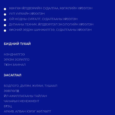
ХӨНГӨН ҮЙЛДВЭРИЙН СУДАЛГАА, ХӨГЖЛИЙН ХҮРЭЭЛЭН
УУЛ УУРХАЙН ХҮРЭЭЛЭН
ОЙ МОДНЫ СУРГАЛТ, СУДАЛГААНЫ ХҮРЭЭЛЭН
ДУЛААНЫ ТЕХНИК, ҮЙЛДВЭРЛЭЛ ЭКОЛОГИЙН ХҮРЭЭЛЭН
ХҮНСНИЙ ЭРДЭМ ШИНЖИЛГЭЭ, СУДАЛГААНЫ ХҮРЭЭЛЭН
БИДНИЙ ТУХАЙ
МЭНДЧИЛГЭЭ
ЭРХЭМ ЗОРИЛГО
ТҮҮХЭН ЗАМНАЛ
ЗАСАГЛАЛ
БОДЛОГО, ДVРЭМ, ЖУРАМ, ТУШААЛ
ЗӨВЛӨЛҮҮД
ҮЙЛ АЖИЛЛАГААНЫ ТАЙЛАН
ЧАНАРЫН МЕНЕЖМЕНТ
БҮТЭЦ
АРХИВ, АЛБАН ХЭРЭГ ХӨТЛӨЛТ