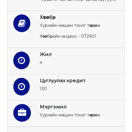
Хөтөлбөр
Уурхайн машин тоног төхөөрөмж
Хөтөлбөрийн индекс - 072901
Жил
4
Цуглуулах кредит
130
Мэргэжил
Уурхайн машин тоног төхөөрөмж