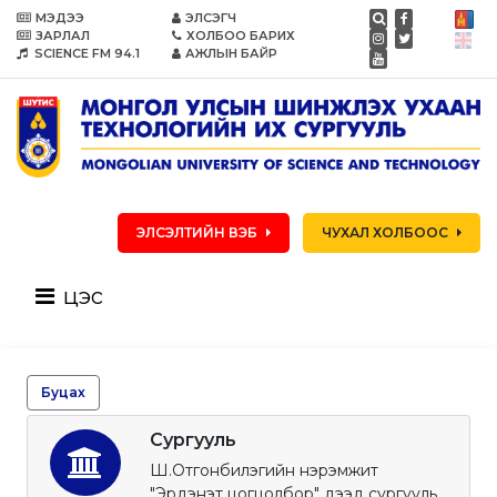
МЭДЭЭ
ЭЛСЭГЧ
ЗАРЛАЛ
ХОЛБОО БАРИХ
SCIENCE FM 94.1
АЖЛЫН БАЙР
ЭЛСЭЛТИЙН ВЭБ
ЧУХАЛ ХОЛБООС
цэс
Буцах
Сургууль
Ш.Отгонбилэгийн нэрэмжит
"Эрдэнэт цогцолбор" дээд сургууль