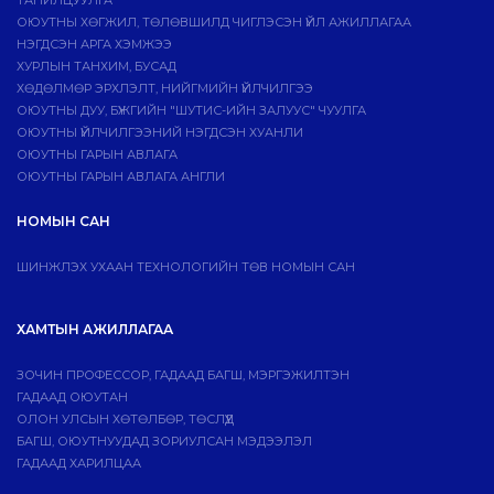
ТАНИЛЦУУЛГА
ОЮУТНЫ ХӨГЖИЛ, ТӨЛӨВШИЛД ЧИГЛЭСЭН ҮЙЛ АЖИЛЛАГАА
НЭГДСЭН АРГА ХЭМЖЭЭ
ХУРЛЫН ТАНХИМ, БУСАД
ХӨДӨЛМӨР ЭРХЛЭЛТ, НИЙГМИЙН ҮЙЛЧИЛГЭЭ
ОЮУТНЫ ДУУ, БҮЖГИЙН "ШУТИС-ИЙН ЗАЛУУС" ЧУУЛГА
ОЮУТНЫ ҮЙЛЧИЛГЭЭНИЙ НЭГДСЭН ХУАНЛИ
ОЮУТНЫ ГАРЫН АВЛАГА
ОЮУТНЫ ГАРЫН АВЛАГА АНГЛИ
НОМЫН САН
ШИНЖЛЭХ УХААН ТЕХНОЛОГИЙН ТӨВ НОМЫН САН
ХАМТЫН АЖИЛЛАГАА
ЗОЧИН ПРОФЕССОР, ГАДААД БАГШ, МЭРГЭЖИЛТЭН
ГАДААД ОЮУТАН
ОЛОН УЛСЫН ХӨТӨЛБӨР, ТӨСЛҮҮД
БАГШ, ОЮУТНУУДАД ЗОРИУЛСАН МЭДЭЭЛЭЛ
ГАДААД ХАРИЛЦАА