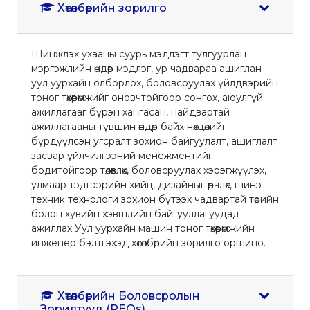
Хөтөлбөрийн зорилго
Шинжлэх ухааны суурь мэдлэгт тулгуурлан
мэргэжлийн өндөр мэдлэг, ур чадвараа ашиглан
уул уурхайн олборлох, боловсруулах үйлдвэрийн
тоног төхөөрөмжийг оновчтойгоор сонгох, аюулгүй
ажиллагааг бүрэн хангасан, найдвартай
ажиллагааны түвшин өндөр байх нөхцөлийг
бүрдүүлсэн угсралт зохион байгуулалт, ашиглалт
засвар үйлчилгээний менежментийг
бодитойгоор төлөвлөх, боловсруулах хэрэгжүүлэх,
улмаар тэдгээрийн хийц, дизайныг өөрчлөх, шинэ
техник технологи зохион бүтээх чадвартай төрийн
болон хувийн хэвшлийн байгууллагуудад
ажиллах Уул уурхайн машин тоног төхөөрөмжийн
инженер бэлтгэхэд хөтөлбөрийн зорилго оршино.
Хөтөлбөрийн Боловсролын
Зорилтууд (PEOs)