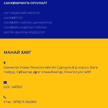
САНХҮҮ, ХӨРӨНГӨ ОРУУЛАЛТ
НЭГ КРЕДИТИЙН ҮНЭЛГЭЭ
САНХҮҮ БҮРТГЭЛ
САНХҮҮГИЙН ТАЙЛАН ШИНЖИЛГЭЭ
САНХҮҮГИЙН АУДИТЫН ТАЙЛАН
ШИЛЭН ДАНСНЫ МЭДЭЭЛЭЛ
МАНАЙ ХАЯГ
Шинжлэх Ухаан Технологийн Их Сургууль 8-р хороо, Бага
тойруу, Сүхбаатар дүүрэг Улаанбаатар, Монгол улс 14191
Ш/х : 46/520
Утас : (976)-11-324590