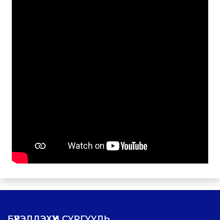
БҮРЭЛДЭХҮҮН СУРГУУЛЬ