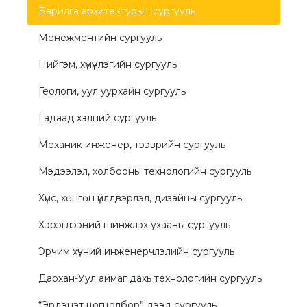
Барилга архитектурын сургууль
Менежментийн сургууль
Нийгэм, хүмүүнлэгийн сургууль
Геологи, уул уурхайн сургууль
Гадаад хэлний сургууль
Механик инженер, тээврийн сургууль
Мэдээлэл, холбооны технологийн сургууль
Хүнс, хөнгөн үйлдвэрлэл, дизайны сургууль
Хэрэглээний шинжлэх ухааны сургууль
Эрчим хүчний инженерчлэлийн сургууль
Дархан-Уул аймаг дахь технологийн сургууль
“Эрдэнэт цогцолбор” дээд сургууль