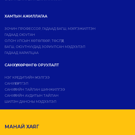
ХАМТЫН АЖИЛЛАГАА
ЗОЧИН ПРОФЕССОР, ГАДААД БАГШ, МЭРГЭЖИЛТЭН
ГАДААД ОЮУТАН
ОЛОН УЛСЫН ХӨТӨЛБӨР, ТӨСЛҮҮД
БАГШ, ОЮУТНУУДАД ЗОРИУЛСАН МЭДЭЭЛЭЛ
ГАДААД ХАРИЛЦАА
САНХҮҮ, ХӨРӨНГӨ ОРУУЛАЛТ
НЭГ КРЕДИТИЙН ҮНЭЛГЭЭ
САНХҮҮ БҮРТГЭЛ
САНХҮҮГИЙН ТАЙЛАН ШИНЖИЛГЭЭ
САНХҮҮГИЙН АУДИТЫН ТАЙЛАН
ШИЛЭН ДАНСНЫ МЭДЭЭЛЭЛ
МАНАЙ ХАЯГ