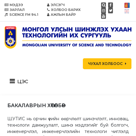
МЭДЭЭ
ЭЛСЭГЧ
ЗАРЛАЛ
ХОЛБОО БАРИХ
SCIENCE FM 94.1
АЖЛЫН БАЙР
ЧУХАЛ ХОЛБООС
цэс
БАКАЛАВРЫН ХӨТӨЛБӨР
ШУТИС нь орчин үеийн өөрчлөлт шинэчлэлт, инновац,
технологи дамжуулалт, шинэ мэдлэгийг буй болгогч,
инженерчлэл, инженерчлэлийн технологи чиглэлд