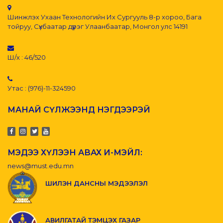
Шинжлэх Ухаан Технологийн Их Сургууль 8-р хороо, Бага
тойруу, Сүхбаатар дүүрэг Улаанбаатар, Монгол улс 14191
Ш/х : 46/520
Утас : (976)-11-324590
МАНАЙ СҮЛЖЭЭНД НЭГДЭЭРЭЙ
МЭДЭЭ ХҮЛЭЭН АВАХ И-МЭЙЛ:
news@must.edu.mn
ШИЛЭН ДАНСНЫ МЭДЭЭЛЭЛ
АВИЛГАТАЙ ТЭМЦЭХ ГАЗАР