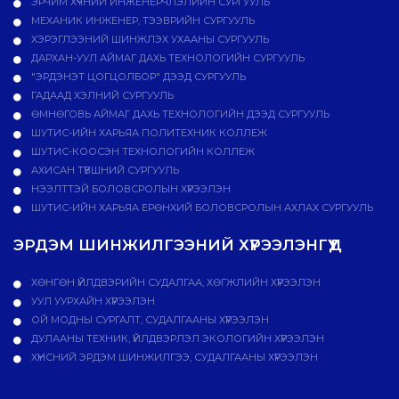
ЭРЧИМ ХҮЧНИЙ ИНЖЕНЕРЧЛЭЛИЙН СУРГУУЛЬ
МЕХАНИК ИНЖЕНЕР, ТЭЭВРИЙН СУРГУУЛЬ
ХЭРЭГЛЭЭНИЙ ШИНЖЛЭХ УХААНЫ СУРГУУЛЬ
ДАРХАН-УУЛ АЙМАГ ДАХЬ ТЕХНОЛОГИЙН СУРГУУЛЬ
"ЭРДЭНЭТ ЦОГЦОЛБОР" ДЭЭД СУРГУУЛЬ
ГАДААД ХЭЛНИЙ СУРГУУЛЬ
ӨМНӨГОВЬ АЙМАГ ДАХЬ ТЕХНОЛОГИЙН ДЭЭД СУРГУУЛЬ
ШУТИС-ИЙН ХАРЬЯА ПОЛИТЕХНИК КОЛЛЕЖ
ШУТИС-КООСЭН ТЕХНОЛОГИЙН КОЛЛЕЖ
АХИСАН ТҮВШНИЙ СУРГУУЛЬ
НЭЭЛТТЭЙ БОЛОВСРОЛЫН ХҮРЭЭЛЭН
ШУТИС-ИЙН ХАРЬЯА ЕРӨНХИЙ БОЛОВСРОЛЫН АХЛАХ СУРГУУЛЬ
ЭРДЭМ ШИНЖИЛГЭЭНИЙ ХҮРЭЭЛЭНГҮҮД
ХӨНГӨН ҮЙЛДВЭРИЙН СУДАЛГАА, ХӨГЖЛИЙН ХҮРЭЭЛЭН
УУЛ УУРХАЙН ХҮРЭЭЛЭН
ОЙ МОДНЫ СУРГАЛТ, СУДАЛГААНЫ ХҮРЭЭЛЭН
ДУЛААНЫ ТЕХНИК, ҮЙЛДВЭРЛЭЛ ЭКОЛОГИЙН ХҮРЭЭЛЭН
ХҮНСНИЙ ЭРДЭМ ШИНЖИЛГЭЭ, СУДАЛГААНЫ ХҮРЭЭЛЭН