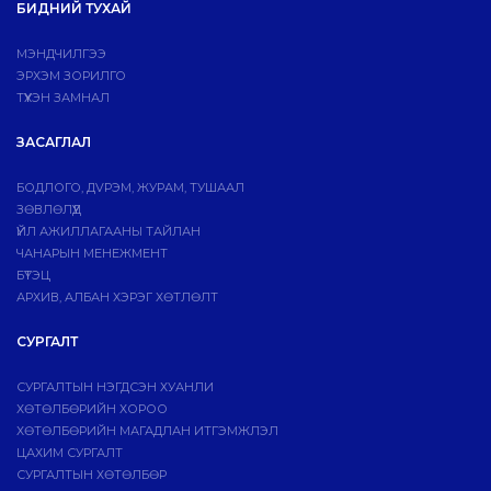
БИДНИЙ ТУХАЙ
МЭНДЧИЛГЭЭ
ЭРХЭМ ЗОРИЛГО
ТҮҮХЭН ЗАМНАЛ
ЗАСАГЛАЛ
БОДЛОГО, ДVРЭМ, ЖУРАМ, ТУШААЛ
ЗӨВЛӨЛҮҮД
ҮЙЛ АЖИЛЛАГААНЫ ТАЙЛАН
ЧАНАРЫН МЕНЕЖМЕНТ
БҮТЭЦ
АРХИВ, АЛБАН ХЭРЭГ ХӨТЛӨЛТ
СУРГАЛТ
СУРГАЛТЫН НЭГДСЭН ХУАНЛИ
ХӨТӨЛБӨРИЙН ХОРОО
ХӨТӨЛБӨРИЙН МАГАДЛАН ИТГЭМЖЛЭЛ
ЦАХИМ СУРГАЛТ
СУРГАЛТЫН ХӨТӨЛБӨР