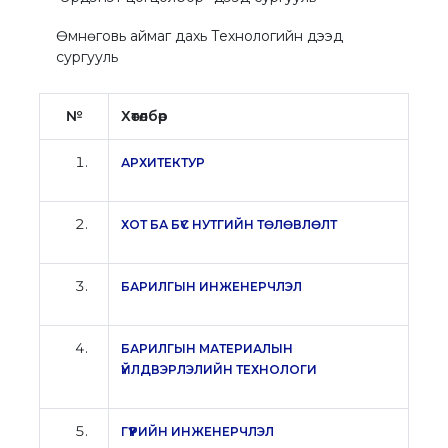
Өмнөговь аймаг дахь Технологийн дээд
сургууль
№
Хөтөлбөр
АРХИТЕКТУР
ХОТ БА БҮС НУТГИЙН ТӨЛӨВЛӨЛТ
БАРИЛГЫН ИНЖЕНЕРЧЛЭЛ
БАРИЛГЫН МАТЕРИАЛЫН
ҮЙЛДВЭРЛЭЛИЙН ТЕХНОЛОГИ
ГҮҮРИЙН ИНЖЕНЕРЧЛЭЛ