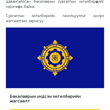
давамгайлсан бакалаврын сургалтын хөтөлбөрүүдийг
хэрэгжүүлж байна.
Сургалтын хөтөлбөрийн танилцуулгыг доорх
жагсаалтаас харна уу.
Бакалаврын үндсэн хөтөлбөрийн
жагсаалт