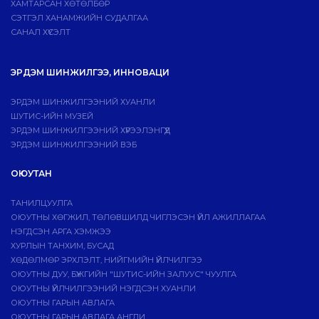
ХАМТАРСАН ХӨТӨЛБӨР
СЭТГЭЛ ХАНАМЖИЙН СУДАЛГАА
САНАЛ ХҮСЭЛТ
ЭРДЭМ ШИНЖИЛГЭЭ, ИННОВАЦИ
ЭРДЭМ ШИНЖИЛГЭЭНИЙ ХУАНЛИ
ШУТИС-ИЙН МУЗЕЙ
ЭРДЭМ ШИНЖИЛГЭЭНИЙ ХҮРЭЭЛЭНГҮҮД
ЭРДЭМ ШИНЖИЛГЭЭНИЙ ВЭБ
ОЮУТАН
ТАНИЛЦУУЛГА
ОЮУТНЫ ХӨГЖИЛ, ТӨЛӨВШИЛД ЧИГЛЭСЭН ҮЙЛ АЖИЛЛАГАА
НЭГДСЭН АРГА ХЭМЖЭЭ
ХУРЛЫН ТАНХИМ, БУСАД
ХӨДӨЛМӨР ЭРХЛЭЛТ, НИЙГМИЙН ҮЙЛЧИЛГЭЭ
ОЮУТНЫ ДУУ, БҮЖГИЙН "ШУТИС-ИЙН ЗАЛУУС" ЧУУЛГА
ОЮУТНЫ ҮЙЛЧИЛГЭЭНИЙ НЭГДСЭН ХУАНЛИ
ОЮУТНЫ ГАРЫН АВЛАГА
ОЮУТНЫ ГАРЫН АВЛАГА АНГЛИ