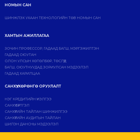
НОМЫН САН
ШИНЖЛЭХ УХААН ТЕХНОЛОГИЙН ТӨВ НОМЫН САН
ХАМТЫН АЖИЛЛАГАА
ЗОЧИН ПРОФЕССОР, ГАДААД БАГШ, МЭРГЭЖИЛТЭН
ГАДААД ОЮУТАН
ОЛОН УЛСЫН ХӨТӨЛБӨР, ТӨСЛҮҮД
БАГШ, ОЮУТНУУДАД ЗОРИУЛСАН МЭДЭЭЛЭЛ
ГАДААД ХАРИЛЦАА
САНХҮҮ, ХӨРӨНГӨ ОРУУЛАЛТ
НЭГ КРЕДИТИЙН ҮНЭЛГЭЭ
САНХҮҮ БҮРТГЭЛ
САНХҮҮГИЙН ТАЙЛАН ШИНЖИЛГЭЭ
САНХҮҮГИЙН АУДИТЫН ТАЙЛАН
ШИЛЭН ДАНСНЫ МЭДЭЭЛЭЛ