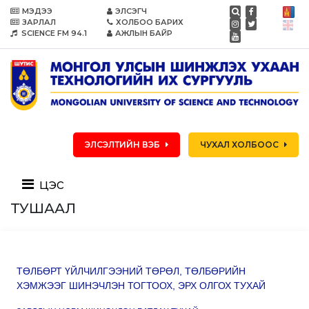
МЭДЭЭ
ЭЛСЭГЧ
ЗАРЛАЛ
ХОЛБОО БАРИХ
SCIENCE FM 94.1
АЖЛЫН БАЙР
ЭЛСЭЛТИЙН ВЭБ
ЧУХАЛ ХОЛБООС
цэс
ТУШААЛ
ТӨЛБӨРТ ҮЙЛЧИЛГЭЭНИЙ ТӨРӨЛ, ТӨЛБӨРИЙН
ХЭМЖЭЭГ ШИНЭЧЛЭН ТОГТООХ, ЭРХ ОЛГОХ ТУХАЙ