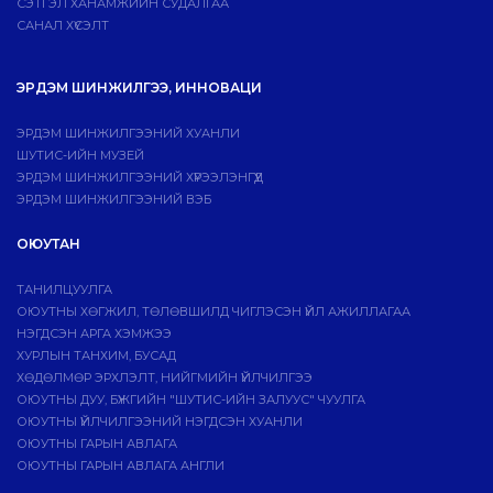
СЭТГЭЛ ХАНАМЖИЙН СУДАЛГАА
САНАЛ ХҮСЭЛТ
ЭРДЭМ ШИНЖИЛГЭЭ, ИННОВАЦИ
ЭРДЭМ ШИНЖИЛГЭЭНИЙ ХУАНЛИ
ШУТИС-ИЙН МУЗЕЙ
ЭРДЭМ ШИНЖИЛГЭЭНИЙ ХҮРЭЭЛЭНГҮҮД
ЭРДЭМ ШИНЖИЛГЭЭНИЙ ВЭБ
ОЮУТАН
ТАНИЛЦУУЛГА
ОЮУТНЫ ХӨГЖИЛ, ТӨЛӨВШИЛД ЧИГЛЭСЭН ҮЙЛ АЖИЛЛАГАА
НЭГДСЭН АРГА ХЭМЖЭЭ
ХУРЛЫН ТАНХИМ, БУСАД
ХӨДӨЛМӨР ЭРХЛЭЛТ, НИЙГМИЙН ҮЙЛЧИЛГЭЭ
ОЮУТНЫ ДУУ, БҮЖГИЙН "ШУТИС-ИЙН ЗАЛУУС" ЧУУЛГА
ОЮУТНЫ ҮЙЛЧИЛГЭЭНИЙ НЭГДСЭН ХУАНЛИ
ОЮУТНЫ ГАРЫН АВЛАГА
ОЮУТНЫ ГАРЫН АВЛАГА АНГЛИ