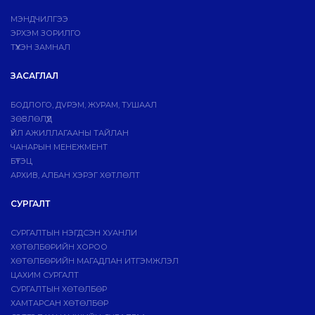
МЭНДЧИЛГЭЭ
ЭРХЭМ ЗОРИЛГО
ТҮҮХЭН ЗАМНАЛ
ЗАСАГЛАЛ
БОДЛОГО, ДVРЭМ, ЖУРАМ, ТУШААЛ
ЗӨВЛӨЛҮҮД
ҮЙЛ АЖИЛЛАГААНЫ ТАЙЛАН
ЧАНАРЫН МЕНЕЖМЕНТ
БҮТЭЦ
АРХИВ, АЛБАН ХЭРЭГ ХӨТЛӨЛТ
СУРГАЛТ
СУРГАЛТЫН НЭГДСЭН ХУАНЛИ
ХӨТӨЛБӨРИЙН ХОРОО
ХӨТӨЛБӨРИЙН МАГАДЛАН ИТГЭМЖЛЭЛ
ЦАХИМ СУРГАЛТ
СУРГАЛТЫН ХӨТӨЛБӨР
ХАМТАРСАН ХӨТӨЛБӨР