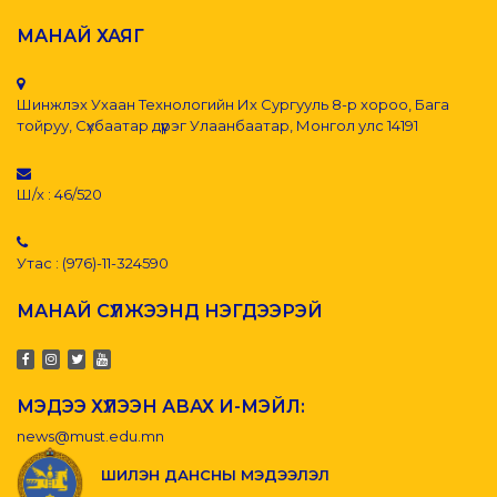
МАНАЙ ХАЯГ
Шинжлэх Ухаан Технологийн Их Сургууль 8-р хороо, Бага
тойруу, Сүхбаатар дүүрэг Улаанбаатар, Монгол улс 14191
Ш/х : 46/520
Утас : (976)-11-324590
МАНАЙ СҮЛЖЭЭНД НЭГДЭЭРЭЙ
МЭДЭЭ ХҮЛЭЭН АВАХ И-МЭЙЛ:
news@must.edu.mn
ШИЛЭН ДАНСНЫ МЭДЭЭЛЭЛ