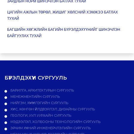
ЗАРДЛЫН НОРМ ШИНЭЧЛЭН БАТЛАХ ТУХАЙ
ЦАГИЙН АЖЛЫН ТӨРӨЛ, ЖИШИГ ХӨЛСНИЙ ХЭМЖЭЭ БАТЛАХ
ТУХАЙ
БАГШИЙН ХӨГЖЛИЙН БАГИЙН БҮРЭЛДЭХҮҮНИЙГ ШИНЭЧЛЭН
БАЙГУУЛАХ ТУХАЙ
БҮРЭЛДЭХҮҮН СУРГУУЛЬ
БАРИЛГА, АРХИТЕКТУРЫН СУРГУУЛЬ
МЕНЕЖМЕНТИЙН СУРГУУЛЬ
НИЙГЭМ, ХҮМҮҮНЛЭГИЙН СУРГУУЛЬ
ХҮНС, ХӨНГӨН ҮЙЛДВЭРЛЭЛ, ДИЗАЙНЫ СУРГУУЛЬ
ГЕОЛОГИ, УУЛ УУРХАЙН СУРГУУЛЬ
МЭДЭЭЛЭЛ, ХОЛБООНЫ ТЕХНОЛОГИЙН СУРГУУЛЬ
ЭРЧИМ ХҮЧНИЙ ИНЖЕНЕРЧЛЭЛИЙН СУРГУУЛЬ