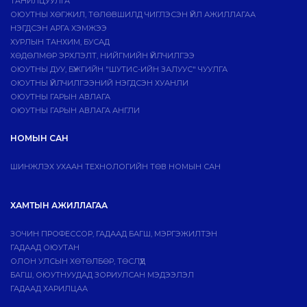
ТАНИЛЦУУЛГА
ОЮУТНЫ ХӨГЖИЛ, ТӨЛӨВШИЛД ЧИГЛЭСЭН ҮЙЛ АЖИЛЛАГАА
НЭГДСЭН АРГА ХЭМЖЭЭ
ХУРЛЫН ТАНХИМ, БУСАД
ХӨДӨЛМӨР ЭРХЛЭЛТ, НИЙГМИЙН ҮЙЛЧИЛГЭЭ
ОЮУТНЫ ДУУ, БҮЖГИЙН "ШУТИС-ИЙН ЗАЛУУС" ЧУУЛГА
ОЮУТНЫ ҮЙЛЧИЛГЭЭНИЙ НЭГДСЭН ХУАНЛИ
ОЮУТНЫ ГАРЫН АВЛАГА
ОЮУТНЫ ГАРЫН АВЛАГА АНГЛИ
НОМЫН САН
ШИНЖЛЭХ УХААН ТЕХНОЛОГИЙН ТӨВ НОМЫН САН
ХАМТЫН АЖИЛЛАГАА
ЗОЧИН ПРОФЕССОР, ГАДААД БАГШ, МЭРГЭЖИЛТЭН
ГАДААД ОЮУТАН
ОЛОН УЛСЫН ХӨТӨЛБӨР, ТӨСЛҮҮД
БАГШ, ОЮУТНУУДАД ЗОРИУЛСАН МЭДЭЭЛЭЛ
ГАДААД ХАРИЛЦАА