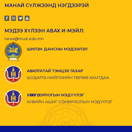
МАНАЙ СҮЛЖЭЭНД НЭГДЭЭРЭЙ
МЭДЭЭ ХҮЛЭЭН АВАХ И-МЭЙЛ:
news@must.edu.mn
ШИЛЭН ДАНСНЫ МЭДЭЭЛЭЛ
АВИЛГАТАЙ ТЭМЦЭХ ГАЗАР
ШУДАРГА НИЙГМИЙН ТӨЛӨӨ ХАМТДАА
ХӨРӨНГӨ, ОРЛОГЫН МЭДҮҮЛЭГ
ХУВИЙН АШИГ СОНИРХОЛЫН МЭДҮҮЛЭГ