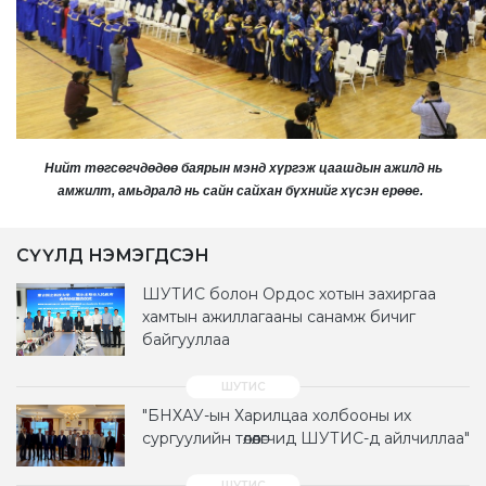
Нийт төгсөгчдөдөө баярын мэнд хүргэж цаашдын ажилд нь
амжилт,
амьдралд нь сайн сайхан бүхнийг хүсэн ерөөе.
СҮҮЛД НЭМЭГДСЭН
ШУТИС болон Ордос хотын захиргаа
хамтын ажиллагааны санамж бичиг
байгууллаа
"БНХАУ-ын Харилцаа холбооны их
сургуулийн төлөөлөгчид ШУТИС-д айлчиллаа"