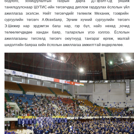
бодлого, зохицуулалтын газрын дарга Д.Гэрэлт-Од уншиж
танилцуулснаар ШУТИС-ийн төгсөгчдөд диплом гардуулах ёслолын үйл
ажиллагаа эхэлсэн. Нийт төгсөгчдийг төлөөлж Механик, тээврийн
сургуулийн төгсөгч А.Өсөхбаяр, Эрчим хүчний сургуулийн төгсөгч
Э.Шижир нар эрдэмтэн багш нар, гэр бүл, найз нөхөд ,зочид
төлөөлөгчдөдөө хандан баяр, талархлын үгээ хэллээ. Ёслолын
ажиллагааны төгсгөлд төгсөгч оюутнууд тангараг өргөж, малгай
шидэлтийн баяраа хийн ёслолын ажиллагаа амжилттай өндөрлөлөө.