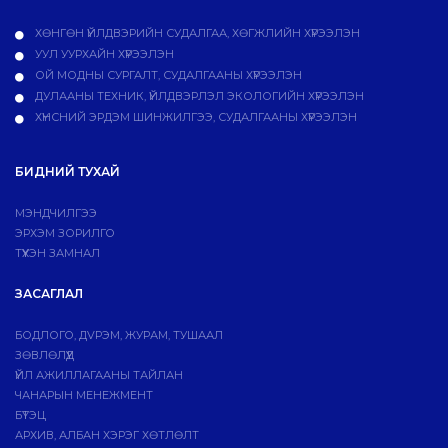
ХӨНГӨН ҮЙЛДВЭРИЙН СУДАЛГАА, ХӨГЖЛИЙН ХҮРЭЭЛЭН
УУЛ УУРХАЙН ХҮРЭЭЛЭН
ОЙ МОДНЫ СУРГАЛТ, СУДАЛГААНЫ ХҮРЭЭЛЭН
ДУЛААНЫ ТЕХНИК, ҮЙЛДВЭРЛЭЛ ЭКОЛОГИЙН ХҮРЭЭЛЭН
ХҮНСНИЙ ЭРДЭМ ШИНЖИЛГЭЭ, СУДАЛГААНЫ ХҮРЭЭЛЭН
БИДНИЙ ТУХАЙ
МЭНДЧИЛГЭЭ
ЭРХЭМ ЗОРИЛГО
ТҮҮХЭН ЗАМНАЛ
ЗАСАГЛАЛ
БОДЛОГО, ДVРЭМ, ЖУРАМ, ТУШААЛ
ЗӨВЛӨЛҮҮД
ҮЙЛ АЖИЛЛАГААНЫ ТАЙЛАН
ЧАНАРЫН МЕНЕЖМЕНТ
БҮТЭЦ
АРХИВ, АЛБАН ХЭРЭГ ХӨТЛӨЛТ