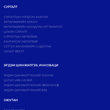
СУРГАЛТ
СУРГАЛТЫН НЭГДСЭН ХУАНЛИ
ХӨТӨЛБӨРИЙН ХОРОО
ХӨТӨЛБӨРИЙН МАГАДЛАН ИТГЭМЖЛЭЛ
ЦАХИМ СУРГАЛТ
СУРГАЛТЫН ХӨТӨЛБӨР
ХАМТАРСАН ХӨТӨЛБӨР
СЭТГЭЛ ХАНАМЖИЙН СУДАЛГАА
САНАЛ ХҮСЭЛТ
ЭРДЭМ ШИНЖИЛГЭЭ, ИННОВАЦИ
ЭРДЭМ ШИНЖИЛГЭЭНИЙ ХУАНЛИ
ШУТИС-ИЙН МУЗЕЙ
ЭРДЭМ ШИНЖИЛГЭЭНИЙ ХҮРЭЭЛЭНГҮҮД
ЭРДЭМ ШИНЖИЛГЭЭНИЙ ВЭБ
ОЮУТАН