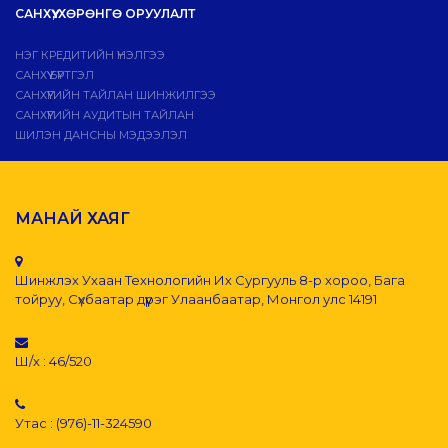
САНХҮҮ, ХӨРӨНГӨ ОРУУЛАЛТ
НЭГ КРЕДИТИЙН ҮНЭЛГЭЭ
САНХҮҮ БҮРТГЭЛ
САНХҮҮГИЙН ТАЙЛАН ШИНЖИЛГЭЭ
САНХҮҮГИЙН АУДИТЫН ТАЙЛАН
ШИЛЭН ДАНСНЫ МЭДЭЭЛЭЛ
МАНАЙ ХАЯГ
Шинжлэх Ухаан Технологийн Их Сургууль 8-р хороо, Бага
тойруу, Сүхбаатар дүүрэг Улаанбаатар, Монгол улс 14191
Ш/х : 46/520
Утас : (976)-11-324590