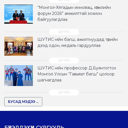
“Монгол-Хятадын инновац, хөгжлийн
форум 2026” амжилттай зохион
байгуулагдлаа
ШУТИС-ийн багш, ажилтнуудад төрийн
дээд одон, медаль гардууллаа
ШУТИС-ийн профессор Д.Буянтогтох
Монгол Улсын “Гавьяат багш” цолоор
шагнагдлаа
БУСАД МЭДЭЭ ...
БҮРЭЛДЭХҮҮН СУРГУУЛЬ