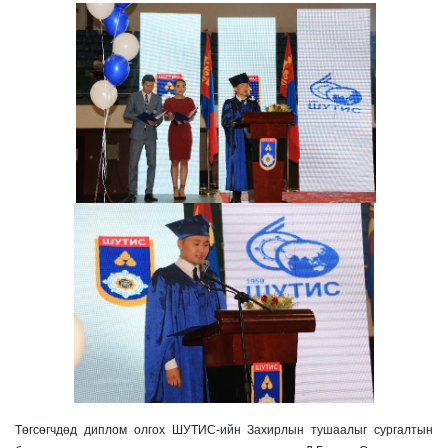
Төгсөгчдөд диплом олгох ШУТИС-ийн Захирлын тушаалыг сургалтын