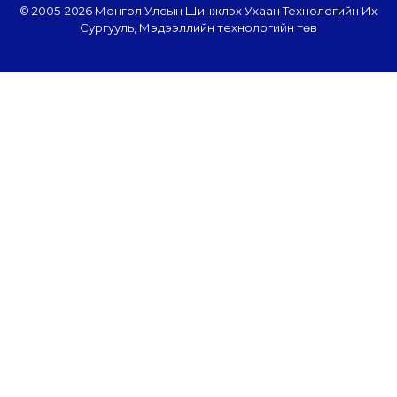
© 2005-
2026 Монгол Улсын Шинжлэх Ухаан Технологийн Их
Сургууль, Мэдээллийн технологийн төв