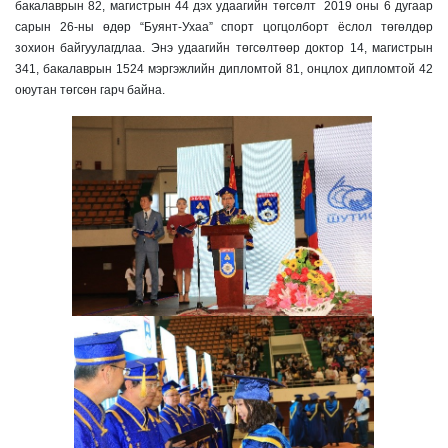
бакалаврын 82, магистрын 44 дэх удаагийн төгсөлт 2019 оны 6 дугаар
сарын 26-ны өдөр “Буянт-Ухаа” спорт цогцолборт ёслол төгөлдөр
зохион байгуулагдлаа. Энэ удаагийн төгсөлтөөр доктор 14, магистрын
341, бакалаврын 1524 мэргэжлийн дипломтой 81, онцлох дипломтой 42
оюутан төгсөн гарч байна.