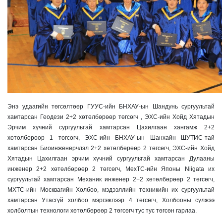
Энэ удаагийн төгсөлтөөр ГУУС-ийн БНХАУ-ын Шандунь сургуультай
хамтарсан Геодези 2+2 хөтөлбөрөөр төгсөгч , ЭХС-ийн Хойд Хятадын
Эрчим хүчний сургуультай хамтарсан Цахилгаан хангамж 2+2
хөтөлбөрөөр 1 төгсөгч, ЭХС-ийн БНХАУ-ын Шанхайн ШУТИС-тай
хамтарсан Биоинженерчлэл 2+2 хөтөлбөрөөр 2 төгсөгч, ЭХС-ийн Хойд
Хятадын Цахилгаан эрчим хүчний сургуультай хамтарсан Дулааны
инженер 2+2 хөтөлбөрөөр 2 төгсөгч, МехТС-ийн Японы Niigata их
сургуультай хамтарсан Механик инженер 2+2 хөтөлбөрөөр 2 төгсөгч,
МХТС-ийн Москвагийн Холбоо, мэдээллийн техникийн их сургуультай
хамтарсан Утасгүй холбоо мэргэжлээр 4 төгсөгч, Холбооны сүлжээ
холболтын технологи хөтөлбөрөөр 2 төгсөгч тус тус төгсөн гарлаа.