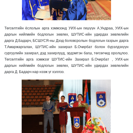
Төгсөлтийн ёслолын арга хэмжээнд УИХ-ын гишүүн А.Ундраа, УИХ-ын
даргын нийгмийн бодлогын зөвлөх, ШУТИС-ийн удирдах зөвлөлийн
дарга Д.Бадарч, БСШУСЯ-ны Дээд боловсролын бодлогын газрын дарга
Т.Амаржаргалан, ШУТИС-ийн захирал Б.Очирбат болон бүрэлдэхүүн
сургуулийн захирал, дэд захирлууд, эрдэмтэн багш, төгсөгчид оролцлоо.
Төгсөлтийн арга хэмжээг ШУТИС-ийн Захирал Б.Очирбат , УИХ-ын
даргын нийгмийн бодлогын зөвлөх, ШУТИС-ийн удирдах зөвлөлийн
дарга Д. Бадарч нар нээж үг хэллээ.