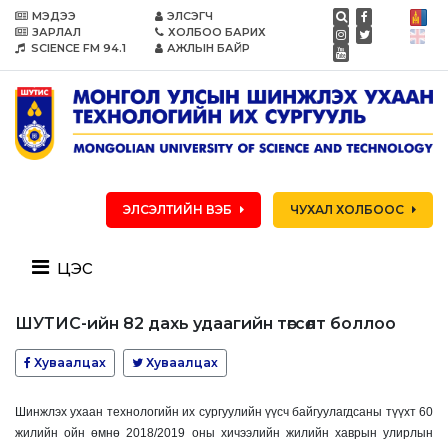
МЭДЭЭ
ЭЛСЭГЧ
ЗАРЛАЛ
ХОЛБОО БАРИХ
SCIENCE FM 94.1
АЖЛЫН БАЙР
ЭЛСЭЛТИЙН ВЭБ
ЧУХАЛ ХОЛБООС
цэс
ШУТИС-ийн 82 дахь удаагийн төгсөлт боллоо
Хуваалцах
Хуваалцах
Шинжлэх ухаан технологийн их сургуулийн үүсч байгуулагдсаны түүхт 60
жилийн ойн өмнө 2018/2019 оны хичээлийн жилийн хаврын улирлын