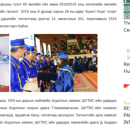
агдсаны түүхт 60 жилийн ойн өмнө 2018/2019 оны хичээлийн жилийн
йн төгсөлт 2019 оны 6 дугаар сарын 26-ны өдөр “Буянт-Ухаа” спорт
 удаагийн төгсөлтөөр доктор 14, магистрын 341, бакалаврын 1524
Th
өгсөн гарч байна.
Ce
Re
Hu
драа, УИХ-ын даргын нийгмийн бодлогын зөвлөх, ШУТИС-ийн удирдах
RE
лын бодлогын газрын дарга Т.Амаржаргалан, ШУТИС-ийн захирал
PA
хирлууд, эрдэмтэн багш, төгсөгчид оролцлоо. Төгсөлтийн арга хэмжээг
IN
н бодлогын зөвлөх, ШУТИС-ийн удирдах зөвлөлийн дарга Д. Бадарч