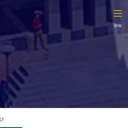
link
ST