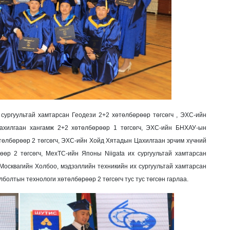
ургуультай хамтарсан Геодези 2+2 хөтөлбөрөөр төгсөгч , ЭХС-ийн
ахилгаан хангамж 2+2 хөтөлбөрөөр 1 төгсөгч, ЭХС-ийн БНХАУ-ын
лбөрөөр 2 төгсөгч, ЭХС-ийн Хойд Хятадын Цахилгаан эрчим хүчний
өр 2 төгсөгч, МехТС-ийн Японы Niigata их сургуультай хамтарсан
Москвагийн Холбоо, мэдээллийн техникийн их сургуультай хамтарсан
лболтын технологи хөтөлбөрөөр 2 төгсөгч тус тус төгсөн гарлаа.