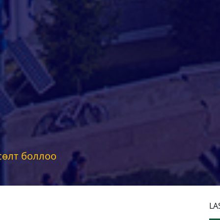
сөлт боллоо
LA