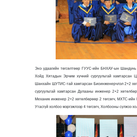
Энэ удаагийн төгсөлтөөр ГУУС-ийн БНХАУ-ын Шандунь с
Хойд Хятадын Эрчим хүчний сургуультай хамтарсан Ц
Шанхайн ШУТИС-тай хамтарсан Биоинженерчлэл 2+2 хөтө
сургуультай хамтарсан Дулааны инженер 2+2 хөтөлбөрө
Механик инженер 2+2 хөтөлбөрөөр 2 төгсөгч, МХТС-ийн 
Утасгүй холбоо мэргэжлээр 4 төгсөгч, Холбооны сүлжээ хо