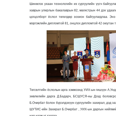
Шинжлэх ухаан технологийн их сургуулийн үүсч байгуул
хаврын улирлын бакалаврын 82, магистрын 44 дэх удааги
цогцолборт ёслол төгөлдөр зохион байгуулагдлаа. Энэ
мэргэжлийн дипломтой 81, онцлох дипломтой 42 оюутан т
Төгсөлтийн ёслолын арга хэмжээнд УИХ-ын гишүүн А.Ун
зөвлөлийн дарга Д.Бадарч, БСШУСЯ-ны Дээд боловсро
Б.Очирбат болон бүрэлдэхүүн сургуулийн захирал, дэд за
ШУТИС-ийн Захирал Б.Очирбат , УИХ-ын даргын нийгмий
нар нээж үг хэллээ.