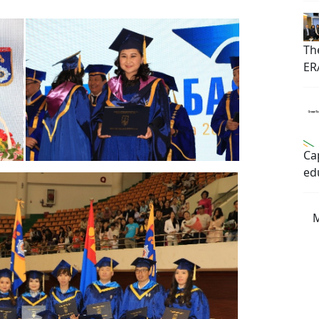
Th
ER
Cap
ed
M