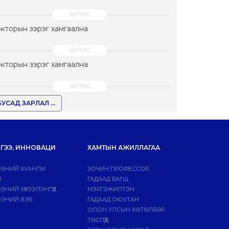
кторын зэрэг хамгаална
кторын зэрэг хамгаална
БУСАД ЗАРЛАЛ ...
ГЭЭ, ИННОВАЦИ
ХАМТЫН АЖИЛЛАГАА
ЭНИЙ ХУАНЛИ
ЗОЧИН ПРОФЕССОР,
Й
ГАДААД БАГШ,
НИЙ ХҮРЭЭЛЭНГҮҮД
МЭРГЭЖИЛТЭН
ЭНИЙ ВЭБ
ГАДААД ОЮУТАН
ОЛОН УЛСЫН ХӨТӨЛБӨР,
ТӨСЛҮҮД