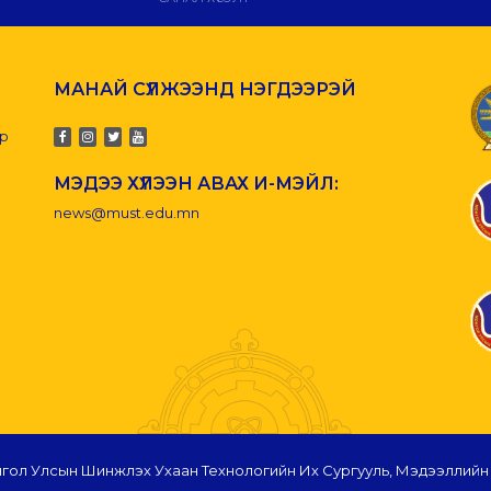
МАНАЙ СҮЛЖЭЭНД НЭГДЭЭРЭЙ
-р
МЭДЭЭ ХҮЛЭЭН АВАХ И-МЭЙЛ:
news@must.edu.mn
гол Улсын Шинжлэх Ухаан Технологийн Их Сургууль, Мэдээллийн