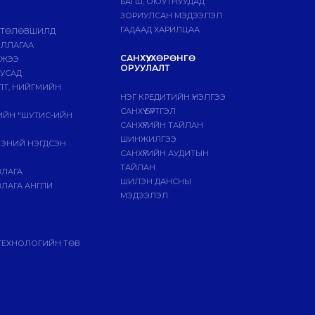
БАГШ, ОЮУТНУУДАД
ЗОРИУЛСАН МЭДЭЭЛЭЛ
ГАДААД ХАРИЛЦАА
 ТӨЛӨВШИЛД
ИЛЛАГАА
САНХҮҮ, ХӨРӨНГӨ
МЖЭЭ
ОРУУЛАЛТ
БУСАД
ЛТ, НИЙГМИЙН
НЭГ КРЕДИТИЙН ҮНЭЛГЭЭ
САНХҮҮ БҮРТГЭЛ
ГИЙН "ШУТИС-ИЙН
САНХҮҮГИЙН ТАЙЛАН
ШИНЖИЛГЭЭ
ЭЭНИЙ НЭГДСЭН
САНХҮҮГИЙН АУДИТЫН
ТАЙЛАН
ВЛАГА
ШИЛЭН ДАНСНЫ
ЛАГА АНГЛИ
МЭДЭЭЛЭЛ
ТЕХНОЛОГИЙН ТӨВ