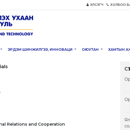
ЭЛСЭГЧ
ХОЛБОО Б
ЭРДЭМ ШИНЖИЛГЭЭ, ИННОВАЦИ
ОЮУТАН
ХАМТЫН А
ials
С
Ор
s
Ор
Яп
onal Relations and Cooperation
со