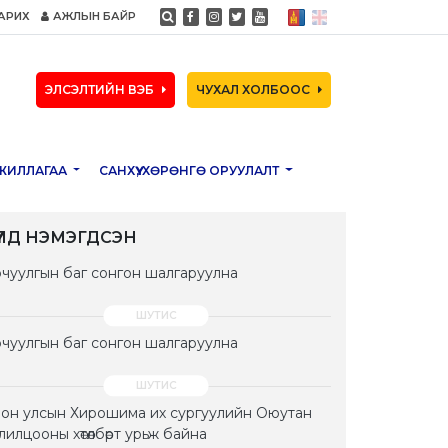
АРИХ
АЖЛЫН БАЙР
ЭЛСЭЛТИЙН ВЭБ
ЧУХАЛ ХОЛБООС
ЖИЛЛАГАА
САНХҮҮ, ХӨРӨНГӨ ОРУУЛАЛТ
ҮҮЛД НЭМЭГДСЭН
чуулгын баг сонгон шалгаруулна
чуулгын баг сонгон шалгаруулна
он улсын Хирошима их сургуулийн Оюутан
лилцооны хөтөлбөрт урьж байна