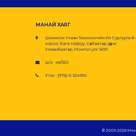
МАНАЙ ХАЯГ
Шинжлэх Ухаан Технологийн Их Сургууль 8
хороо, Бага тойруу, Сүхбаатар дүүрэг
Улаанбаатар, Монгол улс 14191
Ш/х : 46/520
Утас : (976)-11-324590
© 2005-
2026 Мон