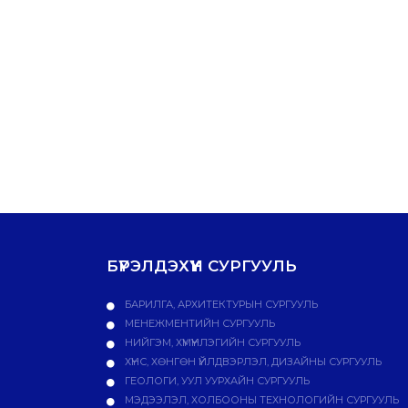
БҮРЭЛДЭХҮҮН СУРГУУЛЬ
БАРИЛГА, АРХИТЕКТУРЫН СУРГУУЛЬ
МЕНЕЖМЕНТИЙН СУРГУУЛЬ
НИЙГЭМ, ХҮМҮҮНЛЭГИЙН СУРГУУЛЬ
ХҮНС, ХӨНГӨН ҮЙЛДВЭРЛЭЛ, ДИЗАЙНЫ СУРГУУЛЬ
ГЕОЛОГИ, УУЛ УУРХАЙН СУРГУУЛЬ
МЭДЭЭЛЭЛ, ХОЛБООНЫ ТЕХНОЛОГИЙН СУРГУУЛЬ