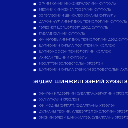
ЭРЧИМ ХҮЧНИЙ ИНЖЕНЕРЧЛЭЛИЙН СУРГУУЛЬ
МЕХАНИК ИНЖЕНЕР, ТЭЭВРИЙН СУРГУУЛЬ
ХЭРЭГЛЭЭНИЙ ШИНЖЛЭХ УХААНЫ СУРГУУЛЬ
ДАРХАН-УУЛ АЙМАГ ДАХЬ ТЕХНОЛОГИЙН СУРГУУЛЬ
"ЭРДЭНЭТ ЦОГЦОЛБОР" ДЭЭД СУРГУУЛЬ
ГАДААД ХЭЛНИЙ СУРГУУЛЬ
ӨМНӨГОВЬ АЙМАГ ДАХЬ ТЕХНОЛОГИЙН ДЭЭД СУРГ
ШУТИС-ИЙН ХАРЬЯА ПОЛИТЕХНИК КОЛЛЕЖ
ШУТИС-КООСЭН ТЕХНОЛОГИЙН КОЛЛЕЖ
АХИСАН ТҮВШНИЙ СУРГУУЛЬ
НЭЭЛТТЭЙ БОЛОВСРОЛЫН ХҮРЭЭЛЭН
ШУТИС-ИЙН ХАРЬЯА ЕРӨНХИЙ БОЛОВСРОЛЫН АХЛА
ЭРДЭМ ШИНЖИЛГЭЭНИЙ ХҮРЭЭЛЭН
ХӨНГӨН ҮЙЛДВЭРИЙН СУДАЛГАА, ХӨГЖЛИЙН ХҮРЭЭЛ
УУЛ УУРХАЙН ХҮРЭЭЛЭН
ОЙ МОДНЫ СУРГАЛТ, СУДАЛГААНЫ ХҮРЭЭЛЭН
ДУЛААНЫ ТЕХНИК, ҮЙЛДВЭРЛЭЛ ЭКОЛОГИЙН ХҮРЭЭ
ХҮНСНИЙ ЭРДЭМ ШИНЖИЛГЭЭ, СУДАЛГААНЫ ХҮРЭЭЛ