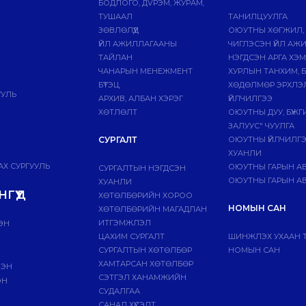
БОДЛОГО, ДVРЭМ, ЖУРАМ,
ТУШААЛ
ТАНИЛЦУУЛГА
ЗӨВЛӨЛҮҮД
ОЮУТНЫ ХӨГЖИЛ,
ҮЙЛ АЖИЛЛАГААНЫ
ЧИГЛЭСЭН ҮЙЛ АЖ
ТАЙЛАН
НЭГДСЭН АРГА ХЭ
ЧАНАРЫН МЕНЕЖМЕНТ
ХУРЛЫН ТАНХИМ, 
БҮТЭЦ
ХӨДӨЛМӨР ЭРХЛЭ
УУЛЬ
АРХИВ, АЛБАН ХЭРЭГ
ҮЙЛЧИЛГЭЭ
ХӨТЛӨЛТ
ОЮУТНЫ ДУУ, БҮЖ
ЗАЛУУС" ЧУУЛГА
СУРГАЛТ
ОЮУТНЫ ҮЙЛЧИЛГ
ХУАНЛИ
Х СУРГУУЛЬ
ОЮУТНЫ ГАРЫН А
СУРГАЛТЫН НЭГДСЭН
ОЮУТНЫ ГАРЫН АВ
ХУАНЛИ
ГҮҮД
ХӨТӨЛБӨРИЙН ХОРОО
НОМЫН САН
ХӨТӨЛБӨРИЙН МАГАДЛАН
ИТГЭМЖЛЭЛ
ЭН
ЦАХИМ СУРГАЛТ
ШИНЖЛЭХ УХААН 
СУРГАЛТЫН ХӨТӨЛБӨР
НОМЫН САН
ХАМТАРСАН ХӨТӨЛБӨР
ЛЭН
СЭТГЭЛ ХАНАМЖИЙН
ЭН
СУДАЛГАА
САНАЛ ХҮСЭЛТ