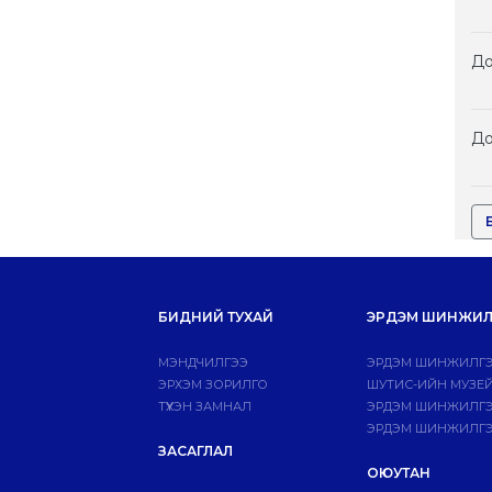
До
До
БИДНИЙ ТУХАЙ
ЭРДЭМ ШИНЖИЛ
МЭНДЧИЛГЭЭ
ЭРДЭМ ШИНЖИЛГЭ
ЭРХЭМ ЗОРИЛГО
ШУТИС-ИЙН МУЗЕ
ТҮҮХЭН ЗАМНАЛ
ЭРДЭМ ШИНЖИЛГЭЭ
ЭРДЭМ ШИНЖИЛГЭ
ЗАСАГЛАЛ
ОЮУТАН