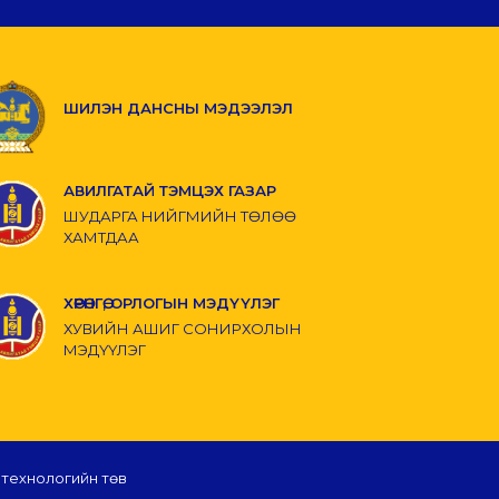
ШИЛЭН ДАНСНЫ МЭДЭЭЛЭЛ
АВИЛГАТАЙ ТЭМЦЭХ ГАЗАР
ШУДАРГА НИЙГМИЙН ТӨЛӨӨ
ХАМТДАА
ХӨРӨНГӨ, ОРЛОГЫН МЭДҮҮЛЭГ
ХУВИЙН АШИГ СОНИРХОЛЫН
МЭДҮҮЛЭГ
 технологийн төв