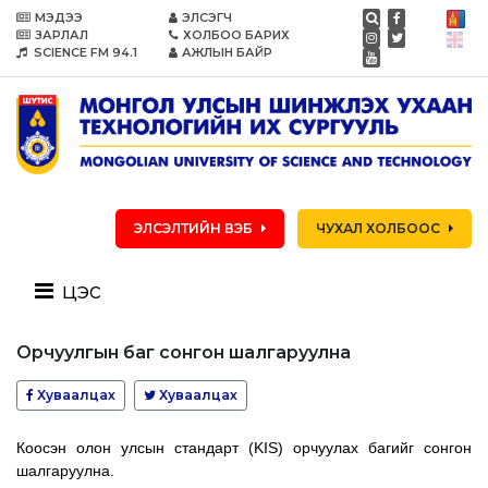
МЭДЭЭ
ЭЛСЭГЧ
ЗАРЛАЛ
ХОЛБОО БАРИХ
SCIENCE FM 94.1
АЖЛЫН БАЙР
ЭЛСЭЛТИЙН ВЭБ
ЧУХАЛ ХОЛБООС
цэс
Орчуулгын баг сонгон шалгаруулна
Хуваалцах
Хуваалцах
Коосэн олон улсын стандарт (KIS) орчуулах багийг сонгон
шалгаруулна.