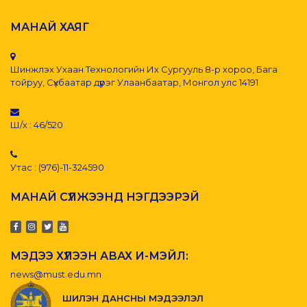
МАНАЙ ХАЯГ
Шинжлэх Ухаан Технологийн Их Сургууль 8-р хороо, Бага
тойруу, Сүхбаатар дүүрэг Улаанбаатар, Монгол улс 14191
Ш/х : 46/520
Утас : (976)-11-324590
МАНАЙ СҮЛЖЭЭНД НЭГДЭЭРЭЙ
МЭДЭЭ ХҮЛЭЭН АВАХ И-МЭЙЛ:
news@must.edu.mn
ШИЛЭН ДАНСНЫ МЭДЭЭЛЭЛ