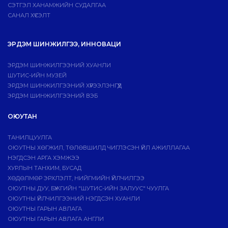
СЭТГЭЛ ХАНАМЖИЙН СУДАЛГАА
САНАЛ ХҮСЭЛТ
ЭРДЭМ ШИНЖИЛГЭЭ, ИННОВАЦИ
ЭРДЭМ ШИНЖИЛГЭЭНИЙ ХУАНЛИ
ШУТИС-ИЙН МУЗЕЙ
ЭРДЭМ ШИНЖИЛГЭЭНИЙ ХҮРЭЭЛЭНГҮҮД
ЭРДЭМ ШИНЖИЛГЭЭНИЙ ВЭБ
ОЮУТАН
ТАНИЛЦУУЛГА
ОЮУТНЫ ХӨГЖИЛ, ТӨЛӨВШИЛД ЧИГЛЭСЭН ҮЙЛ АЖИЛЛАГАА
НЭГДСЭН АРГА ХЭМЖЭЭ
ХУРЛЫН ТАНХИМ, БУСАД
ХӨДӨЛМӨР ЭРХЛЭЛТ, НИЙГМИЙН ҮЙЛЧИЛГЭЭ
ОЮУТНЫ ДУУ, БҮЖГИЙН "ШУТИС-ИЙН ЗАЛУУС" ЧУУЛГА
ОЮУТНЫ ҮЙЛЧИЛГЭЭНИЙ НЭГДСЭН ХУАНЛИ
ОЮУТНЫ ГАРЫН АВЛАГА
ОЮУТНЫ ГАРЫН АВЛАГА АНГЛИ