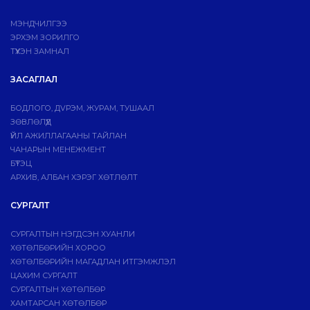
МЭНДЧИЛГЭЭ
ЭРХЭМ ЗОРИЛГО
ТҮҮХЭН ЗАМНАЛ
ЗАСАГЛАЛ
БОДЛОГО, ДVРЭМ, ЖУРАМ, ТУШААЛ
ЗӨВЛӨЛҮҮД
ҮЙЛ АЖИЛЛАГААНЫ ТАЙЛАН
ЧАНАРЫН МЕНЕЖМЕНТ
БҮТЭЦ
АРХИВ, АЛБАН ХЭРЭГ ХӨТЛӨЛТ
СУРГАЛТ
СУРГАЛТЫН НЭГДСЭН ХУАНЛИ
ХӨТӨЛБӨРИЙН ХОРОО
ХӨТӨЛБӨРИЙН МАГАДЛАН ИТГЭМЖЛЭЛ
ЦАХИМ СУРГАЛТ
СУРГАЛТЫН ХӨТӨЛБӨР
ХАМТАРСАН ХӨТӨЛБӨР