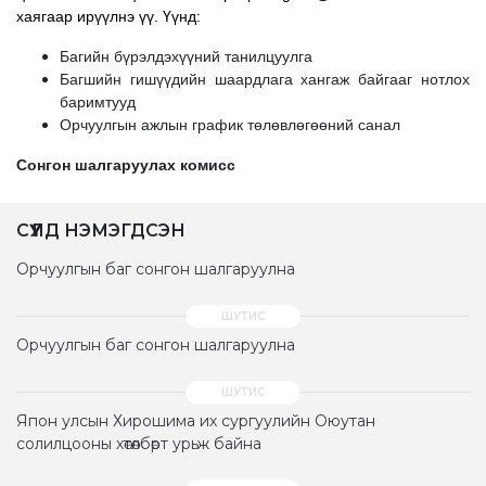
хаягаар ирүүлнэ үү. Үүнд:
Багийн бүрэлдэхүүний танилцуулга
Багшийн гишүүдийн шаардлага хангаж байгааг нотлох
баримтууд
Орчуулгын ажлын график төлөвлөгөөний санал
Сонгон шалгаруулах комисс
СҮҮЛД НЭМЭГДСЭН
Орчуулгын баг сонгон шалгаруулна
Орчуулгын баг сонгон шалгаруулна
Япон улсын Хирошима их сургуулийн Оюутан
солилцооны хөтөлбөрт урьж байна