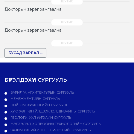
Докторын зэрэг хамгаална
Докторын зэрэг хамгаална
БУСАД ЗАРЛАЛ ...
БҮРЭЛДЭХҮҮН СУРГУУЛЬ
БАРИЛГА, АРХИТЕКТУРЫН СУРГУУЛЬ
МЕНЕЖМЕНТИЙН СУРГУУЛЬ
НИЙГЭМ, ХҮМҮҮНЛЭГИЙН СУРГУУЛЬ
ХҮНС, ХӨНГӨН ҮЙЛДВЭРЛЭЛ, ДИЗАЙНЫ СУРГУУЛЬ
ГЕОЛОГИ, УУЛ УУРХАЙН СУРГУУЛЬ
МЭДЭЭЛЭЛ, ХОЛБООНЫ ТЕХНОЛОГИЙН СУРГУУЛЬ
ЭРЧИМ ХҮЧНИЙ ИНЖЕНЕРЧЛЭЛИЙН СУРГУУЛЬ