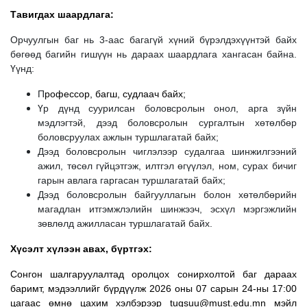
Тавигдах шаардлага:
Орчуулгын баг нь 3-аас багагүй хүний бүрэлдэхүүнтэй байх
бөгөөд багийн гишүүн нь дараах шаардлага хангасан байна.
Үүнд:
П
рофессор, багш, судлаач байх;
Үр дүнд суурилсан боловсролын онол, арга зүйн
мэдлэгтэй, дээд боловсролын сургалтын хөтөлбөр
боловсруулах ажлын туршлагатай байх;
Дээд боловсролын чиглэлээр судалгаа шинжилгээний
ажил, төсөл гүйцэтгэж, илтгэл өгүүлэл, ном, сурах бичиг
гарын авлага гаргасан туршлагатай байх;
Дээд боловсролын байгууллагын болон хөтөлбөрийн
магадлан итгэмжлэлийн шинжээч, эсхүл мэргэжлийн
зөвлөлд ажилласан туршлагатай байх.
Хүсэлт хүлээн авах, бүртгэх:
Сонгон шалгаруулалтад оролцох сонирхолтой баг дараах
баримт, мэдээллийг бүрдүүлж 2026 оны 07 сарын 24-ны 17:00
цагаас өмнө цахим хэлбэрээр
tugsuu@must.edu.mn
мэйл