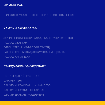
НОМЫН САН
ШИНЖЛЭХ УХААН ТЕХНОЛОГИЙН ТӨВ НОМЫН САН
ХАМТЫН АЖИЛЛАГАА
ЗОЧИН ПРОФЕССОР, ГАДААД БАГШ, МЭРГЭЖИЛТЭН
ГАДААД ОЮУТАН
ОЛОН УЛСЫН ХӨТӨЛБӨР, ТӨСЛҮҮД
БАГШ, ОЮУТНУУДАД ЗОРИУЛСАН МЭДЭЭЛЭЛ
ГАДААД ХАРИЛЦАА
САНХҮҮ, ХӨРӨНГӨ ОРУУЛАЛТ
НЭГ КРЕДИТИЙН ҮНЭЛГЭЭ
САНХҮҮ БҮРТГЭЛ
САНХҮҮГИЙН ТАЙЛАН ШИНЖИЛГЭЭ
САНХҮҮГИЙН АУДИТЫН ТАЙЛАН
ШИЛЭН ДАНСНЫ МЭДЭЭЛЭЛ