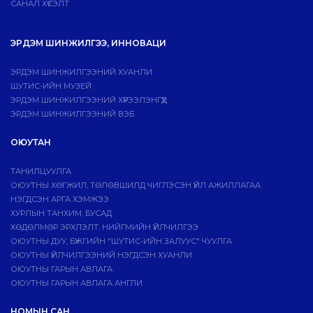
САНАЛ ХҮСЭЛТ
ЭРДЭМ ШИНЖИЛГЭЭ, ИННОВАЦИ
ЭРДЭМ ШИНЖИЛГЭЭНИЙ ХУАНЛИ
ШУТИС-ИЙН МУЗЕЙ
ЭРДЭМ ШИНЖИЛГЭЭНИЙ ХҮРЭЭЛЭНГҮҮД
ЭРДЭМ ШИНЖИЛГЭЭНИЙ ВЭБ
ОЮУТАН
ТАНИЛЦУУЛГА
ОЮУТНЫ ХӨГЖИЛ, ТӨЛӨВШИЛД ЧИГЛЭСЭН ҮЙЛ АЖИЛЛАГАА
НЭГДСЭН АРГА ХЭМЖЭЭ
ХУРЛЫН ТАНХИМ, БУСАД
ХӨДӨЛМӨР ЭРХЛЭЛТ, НИЙГМИЙН ҮЙЛЧИЛГЭЭ
ОЮУТНЫ ДУУ, БҮЖГИЙН "ШУТИС-ИЙН ЗАЛУУС" ЧУУЛГА
ОЮУТНЫ ҮЙЛЧИЛГЭЭНИЙ НЭГДСЭН ХУАНЛИ
ОЮУТНЫ ГАРЫН АВЛАГА
ОЮУТНЫ ГАРЫН АВЛАГА АНГЛИ
НОМЫН САН