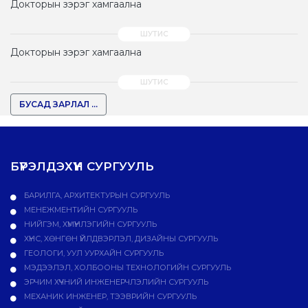
Докторын зэрэг хамгаална
Докторын зэрэг хамгаална
БУСАД ЗАРЛАЛ ...
БҮРЭЛДЭХҮҮН СУРГУУЛЬ
БАРИЛГА, АРХИТЕКТУРЫН СУРГУУЛЬ
МЕНЕЖМЕНТИЙН СУРГУУЛЬ
НИЙГЭМ, ХҮМҮҮНЛЭГИЙН СУРГУУЛЬ
ХҮНС, ХӨНГӨН ҮЙЛДВЭРЛЭЛ, ДИЗАЙНЫ СУРГУУЛЬ
ГЕОЛОГИ, УУЛ УУРХАЙН СУРГУУЛЬ
МЭДЭЭЛЭЛ, ХОЛБООНЫ ТЕХНОЛОГИЙН СУРГУУЛЬ
ЭРЧИМ ХҮЧНИЙ ИНЖЕНЕРЧЛЭЛИЙН СУРГУУЛЬ
МЕХАНИК ИНЖЕНЕР, ТЭЭВРИЙН СУРГУУЛЬ