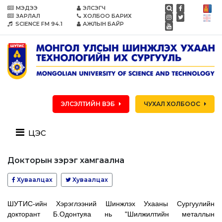
МЭДЭЭ
ЭЛСЭГЧ
ЗАРЛАЛ
ХОЛБОО БАРИХ
SCIENCE FM 94.1
АЖЛЫН БАЙР
ЭЛСЭЛТИЙН ВЭБ
ЧУХАЛ ХОЛБООС
цэс
Докторын зэрэг хамгаална
Хуваалцах
Хуваалцах
ШУТИС-ийн
Хэрэглээний
Шинжлэх
Ухааны
Сургуулийн
докторант
Б.Одонтуяа
нь "Шилжилтийн
металлын