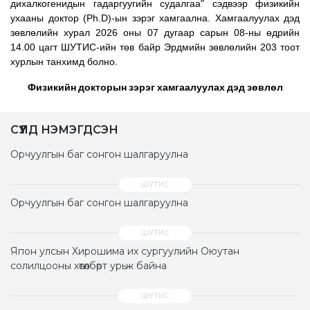
дихалкогенидын
гадаргуугийн
судалгаа" сэдвээр
физикийн
ухааны
доктор (Ph.D)-ын
зэрэг
хамгаална. Хамгаалуулах
дэд
зөвлөлийн
хурал 2026 оны 07 дугаар
сарын 08-ны
өдрийн
14.00 цагт
ШУТИС-ийн
төв байр Эрдмийн зөвлөлийн 203 тоот
хурлын танхимд
болно.
Физикийн
докторын
зэрэг
хамгаалуулах
дэд
зөвлөл
СҮҮЛД НЭМЭГДСЭН
Орчуулгын баг сонгон шалгаруулна
Орчуулгын баг сонгон шалгаруулна
Япон улсын Хирошима их сургуулийн Оюутан
солилцооны хөтөлбөрт урьж байна