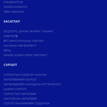
МЭНДЧИЛГЭЭ
ЭРХЭМ ЗОРИЛГО
ТҮҮХЭН ЗАМНАЛ
ЗАСАГЛАЛ
БОДЛОГО, ДVРЭМ, ЖУРАМ, ТУШААЛ
ЗӨВЛӨЛҮҮД
ҮЙЛ АЖИЛЛАГААНЫ ТАЙЛАН
ЧАНАРЫН МЕНЕЖМЕНТ
БҮТЭЦ
АРХИВ, АЛБАН ХЭРЭГ ХӨТЛӨЛТ
СУРГАЛТ
СУРГАЛТЫН НЭГДСЭН ХУАНЛИ
ХӨТӨЛБӨРИЙН ХОРОО
ХӨТӨЛБӨРИЙН МАГАДЛАН ИТГЭМЖЛЭЛ
ЦАХИМ СУРГАЛТ
СУРГАЛТЫН ХӨТӨЛБӨР
ХАМТАРСАН ХӨТӨЛБӨР
СЭТГЭЛ ХАНАМЖИЙН СУДАЛГАА