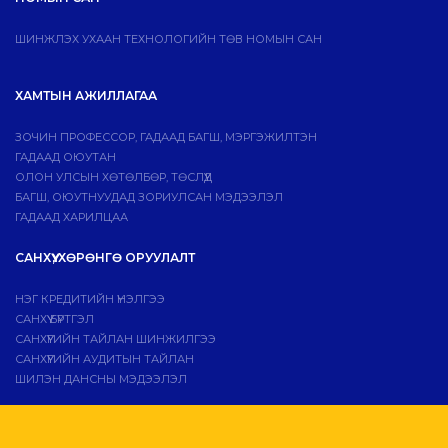
ШИНЖЛЭХ УХААН ТЕХНОЛОГИЙН ТӨВ НОМЫН САН
ХАМТЫН АЖИЛЛАГАА
ЗОЧИН ПРОФЕССОР, ГАДААД БАГШ, МЭРГЭЖИЛТЭН
ГАДААД ОЮУТАН
ОЛОН УЛСЫН ХӨТӨЛБӨР, ТӨСЛҮҮД
БАГШ, ОЮУТНУУДАД ЗОРИУЛСАН МЭДЭЭЛЭЛ
ГАДААД ХАРИЛЦАА
САНХҮҮ, ХӨРӨНГӨ ОРУУЛАЛТ
НЭГ КРЕДИТИЙН ҮНЭЛГЭЭ
САНХҮҮ БҮРТГЭЛ
САНХҮҮГИЙН ТАЙЛАН ШИНЖИЛГЭЭ
САНХҮҮГИЙН АУДИТЫН ТАЙЛАН
ШИЛЭН ДАНСНЫ МЭДЭЭЛЭЛ