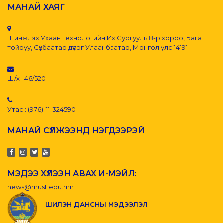
МАНАЙ ХАЯГ
Шинжлэх Ухаан Технологийн Их Сургууль 8-р хороо, Бага
тойруу, Сүхбаатар дүүрэг Улаанбаатар, Монгол улс 14191
Ш/х : 46/520
Утас : (976)-11-324590
МАНАЙ СҮЛЖЭЭНД НЭГДЭЭРЭЙ
МЭДЭЭ ХҮЛЭЭН АВАХ И-МЭЙЛ:
news@must.edu.mn
ШИЛЭН ДАНСНЫ МЭДЭЭЛЭЛ