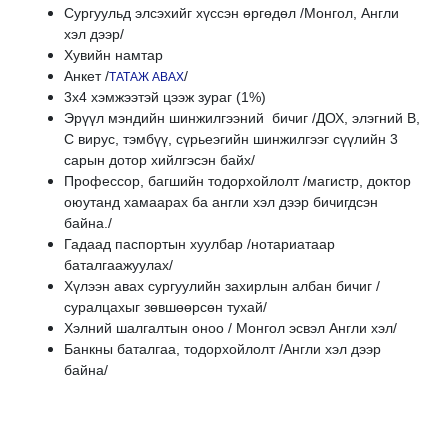
Сургуульд элсэхийг хүссэн өргөдөл /Монгол, Англи
хэл дээр/
Хувийн намтар
Анкет /
/
ТАТАЖ АВАХ
3х4 хэмжээтэй цээж зураг (1%)
Эрүүл мэндийн шинжилгээний бичиг /ДОХ, элэгний B,
C вирус, тэмбүү, сүрьеэгийн шинжилгээг сүүлийн 3
сарын дотор хийлгэсэн байх/
Профессор, багшийн тодорхойлолт /магистр, доктор
оюутанд хамаарах ба англи хэл дээр бичигдсэн
байна./
Гадаад паспортын хуулбар /нотариатаар
баталгаажуулах/
Хүлээн авах сургуулийн захирлын албан бичиг /
суралцахыг зөвшөөрсөн тухай/
Хэлний шалгалтын оноо / Монгол эсвэл Англи хэл/
Банкны баталгаа, тодорхойлолт /Англи хэл дээр
байна/