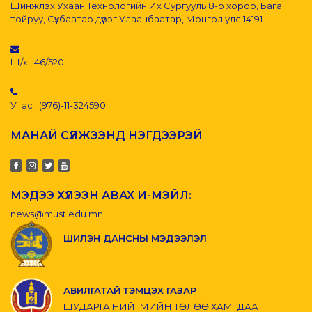
Шинжлэх Ухаан Технологийн Их Сургууль 8-р хороо, Бага
тойруу, Сүхбаатар дүүрэг Улаанбаатар, Монгол улс 14191
Ш/х : 46/520
Утас : (976)-11-324590
МАНАЙ СҮЛЖЭЭНД НЭГДЭЭРЭЙ
МЭДЭЭ ХҮЛЭЭН АВАХ И-МЭЙЛ:
news@must.edu.mn
ШИЛЭН ДАНСНЫ МЭДЭЭЛЭЛ
АВИЛГАТАЙ ТЭМЦЭХ ГАЗАР
ШУДАРГА НИЙГМИЙН ТӨЛӨӨ ХАМТДАА