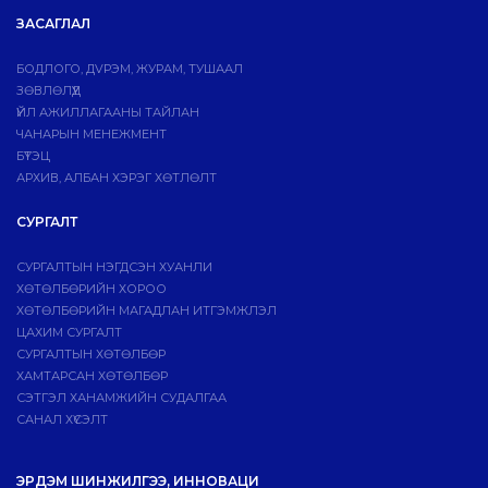
ЗАСАГЛАЛ
БОДЛОГО, ДVРЭМ, ЖУРАМ, ТУШААЛ
ЗӨВЛӨЛҮҮД
ҮЙЛ АЖИЛЛАГААНЫ ТАЙЛАН
ЧАНАРЫН МЕНЕЖМЕНТ
БҮТЭЦ
АРХИВ, АЛБАН ХЭРЭГ ХӨТЛӨЛТ
СУРГАЛТ
СУРГАЛТЫН НЭГДСЭН ХУАНЛИ
ХӨТӨЛБӨРИЙН ХОРОО
ХӨТӨЛБӨРИЙН МАГАДЛАН ИТГЭМЖЛЭЛ
ЦАХИМ СУРГАЛТ
СУРГАЛТЫН ХӨТӨЛБӨР
ХАМТАРСАН ХӨТӨЛБӨР
СЭТГЭЛ ХАНАМЖИЙН СУДАЛГАА
САНАЛ ХҮСЭЛТ
ЭРДЭМ ШИНЖИЛГЭЭ, ИННОВАЦИ