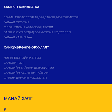
ХАМТЫН АЖИЛЛАГАА
ЗОЧИН ПРОФЕССОР, ГАДААД БАГШ, МЭРГЭЖИЛТЭН
ГАДААД ОЮУТАН
ОЛОН УЛСЫН ХӨТӨЛБӨР, ТӨСЛҮҮД
БАГШ, ОЮУТНУУДАД ЗОРИУЛСАН МЭДЭЭЛЭЛ
ГАДААД ХАРИЛЦАА
САНХҮҮ, ХӨРӨНГӨ ОРУУЛАЛТ
НЭГ КРЕДИТИЙН ҮНЭЛГЭЭ
САНХҮҮ БҮРТГЭЛ
САНХҮҮГИЙН ТАЙЛАН ШИНЖИЛГЭЭ
САНХҮҮГИЙН АУДИТЫН ТАЙЛАН
ШИЛЭН ДАНСНЫ МЭДЭЭЛЭЛ
МАНАЙ ХАЯГ