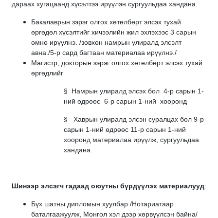
дараах хугацаанд хүсэлтээ ирүүлэн сургуульдаа хандана.
Бакалаврын зэрэг олгох хөтөлбөрт элсэх тухай
өргөдөл хүсэлтийг хичээлийн жил эхлэхээс 3 сарын
өмнө ирүүлнэ. /зөвхөн намрын улиралд элсэлт
авна./5-р сард багтаан материалаа ирүүлнэ./
Магистр, докторын зэрэг олгох хөтөлбөрт элсэх тухай
өргөдлийг
§ Намрын улиралд элсэх бол 4-р сарын 1-
ний өдрөөс 6-р сарын 1-ний хооронд
§ Хаврын улиралд элсэн суралцах бол 9-р
сарын 1-ний өдрөөс 11-р сарын 1-ний
хооронд материалаа ирүүлж, сургуульдаа
хандана.
Шинээр элсэгч гадаад оюутны бүрдүүлэх материалууд
:
Бүх шатны дипломын хуулбар /Нотариатаар
баталгаажуулж, Монгол хэл дээр хөрвүүлсэн байна/