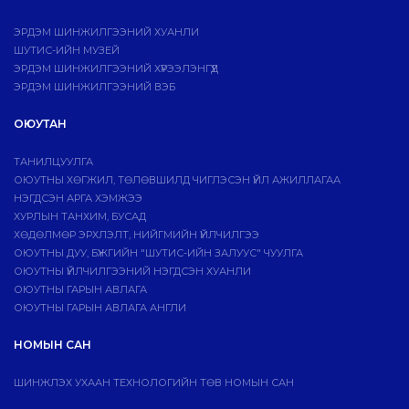
ЭРДЭМ ШИНЖИЛГЭЭНИЙ ХУАНЛИ
ШУТИС-ИЙН МУЗЕЙ
ЭРДЭМ ШИНЖИЛГЭЭНИЙ ХҮРЭЭЛЭНГҮҮД
ЭРДЭМ ШИНЖИЛГЭЭНИЙ ВЭБ
ОЮУТАН
ТАНИЛЦУУЛГА
ОЮУТНЫ ХӨГЖИЛ, ТӨЛӨВШИЛД ЧИГЛЭСЭН ҮЙЛ АЖИЛЛАГАА
НЭГДСЭН АРГА ХЭМЖЭЭ
ХУРЛЫН ТАНХИМ, БУСАД
ХӨДӨЛМӨР ЭРХЛЭЛТ, НИЙГМИЙН ҮЙЛЧИЛГЭЭ
ОЮУТНЫ ДУУ, БҮЖГИЙН "ШУТИС-ИЙН ЗАЛУУС" ЧУУЛГА
ОЮУТНЫ ҮЙЛЧИЛГЭЭНИЙ НЭГДСЭН ХУАНЛИ
ОЮУТНЫ ГАРЫН АВЛАГА
ОЮУТНЫ ГАРЫН АВЛАГА АНГЛИ
НОМЫН САН
ШИНЖЛЭХ УХААН ТЕХНОЛОГИЙН ТӨВ НОМЫН САН