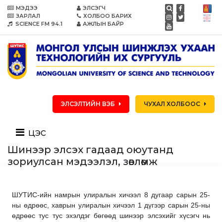
МЭДЭЭ
ЭЛСЭГЧ
ЗАРЛАЛ
ХОЛБОО БАРИХ
SCIENCE FM 94.1
АЖЛЫН БАЙР
ЭЛСЭЛТИЙН ВЭБ
ЧУХАЛ ХОЛБООС
цэс
Шинээр элсэх гадаад оюутанд
зориулсан мэдээлэл, зөвлөмж
ШУТИС-ийн намрын улиралын хичээл 8 дугаар сарын 25-
ны өдрөөс, хаврын улиралын хичээл 1 дүгээр сарын 25-ны
өдрөөс тус тус эхэлдэг бөгөөд шинээр элсэхийг хүсэгч нь