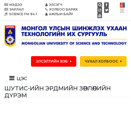
МЭДЭЭ
ЭЛСЭГЧ
ЗАРЛАЛ
ХОЛБОО БАРИХ
SCIENCE FM 94.1
АЖЛЫН БАЙР
ЭЛСЭЛТИЙН ВЭБ
ЧУХАЛ ХОЛБООС
цэс
ШУТИС-ИЙН ЭРДМИЙН ЗӨВЛӨЛИЙН
ДҮРЭМ