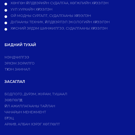
ХӨНГӨН ҮЙЛДВЭРИЙН СУДАЛГАА, ХӨГЖЛИЙН ХҮРЭЭЛЭН
УУЛ УУРХАЙН ХҮРЭЭЛЭН
ОЙ МОДНЫ СУРГАЛТ, СУДАЛГААНЫ ХҮРЭЭЛЭН
ДУЛААНЫ ТЕХНИК, ҮЙЛДВЭРЛЭЛ ЭКОЛОГИЙН ХҮРЭЭЛЭН
ХҮНСНИЙ ЭРДЭМ ШИНЖИЛГЭЭ, СУДАЛГААНЫ ХҮРЭЭЛЭН
БИДНИЙ ТУХАЙ
МЭНДЧИЛГЭЭ
ЭРХЭМ ЗОРИЛГО
ТҮҮХЭН ЗАМНАЛ
ЗАСАГЛАЛ
БОДЛОГО, ДVРЭМ, ЖУРАМ, ТУШААЛ
ЗӨВЛӨЛҮҮД
ҮЙЛ АЖИЛЛАГААНЫ ТАЙЛАН
ЧАНАРЫН МЕНЕЖМЕНТ
БҮТЭЦ
АРХИВ, АЛБАН ХЭРЭГ ХӨТЛӨЛТ