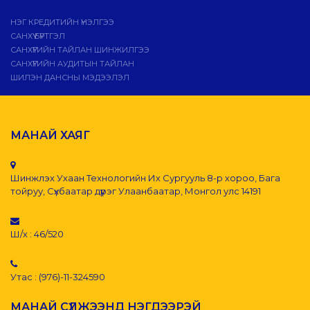
НЭГ КРЕДИТИЙН ҮНЭЛГЭЭ
САНХҮҮ БҮРТГЭЛ
САНХҮҮГИЙН ТАЙЛАН ШИНЖИЛГЭЭ
САНХҮҮГИЙН АУДИТЫН ТАЙЛАН
ШИЛЭН ДАНСНЫ МЭДЭЭЛЭЛ
МАНАЙ ХАЯГ
Шинжлэх Ухаан Технологийн Их Сургууль 8-р хороо, Бага
тойруу, Сүхбаатар дүүрэг Улаанбаатар, Монгол улс 14191
Ш/х : 46/520
Утас : (976)-11-324590
МАНАЙ СҮЛЖЭЭНД НЭГДЭЭРЭЙ