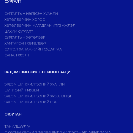
СУРГАЛТ
СУРГАЛТЫН НЭГДСЭН ХУАНЛИ
ХӨТӨЛБӨРИЙН ХОРОО
ХӨТӨЛБӨРИЙН МАГАДЛАН ИТГЭМЖЛЭЛ
ЦАХИМ СУРГАЛТ
СУРГАЛТЫН ХӨТӨЛБӨР
ХАМТАРСАН ХӨТӨЛБӨР
СЭТГЭЛ ХАНАМЖИЙН СУДАЛГАА
САНАЛ ХҮСЭЛТ
ЭРДЭМ ШИНЖИЛГЭЭ, ИННОВАЦИ
ЭРДЭМ ШИНЖИЛГЭЭНИЙ ХУАНЛИ
ШУТИС-ИЙН МУЗЕЙ
ЭРДЭМ ШИНЖИЛГЭЭНИЙ ХҮРЭЭЛЭНГҮҮД
ЭРДЭМ ШИНЖИЛГЭЭНИЙ ВЭБ
ОЮУТАН
ТАНИЛЦУУЛГА
ОЮУТНЫ ХӨГЖИЛ, ТӨЛӨВШИЛД ЧИГЛЭСЭН ҮЙЛ АЖИЛЛАГАА