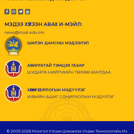
МЭДЭЭ ХҮЛЭЭН АВАХ И-МЭЙЛ:
news@must.edu.mn
ШИЛЭН ДАНСНЫ МЭДЭЭЛЭЛ
АВИЛГАТАЙ ТЭМЦЭХ ГАЗАР
ШУДАРГА НИЙГМИЙН ТӨЛӨӨ ХАМТДАА
ХӨРӨНГӨ, ОРЛОГЫН МЭДҮҮЛЭГ
ХУВИЙН АШИГ СОНИРХОЛЫН МЭДҮҮЛЭГ
© 2005-
2026 Монгол Улсын Шинжлэх Ухаан Технологийн Их