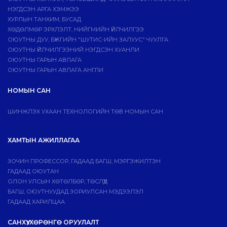
НЭГДСЭН АРГА ХЭМЖЭЭ
ХУРЛЫН ТАНХИМ, БУСАД
ХӨДӨЛМӨР ЭРХЛЭЛТ, НИЙГМИЙН ҮЙЛЧИЛГЭЭ
ОЮУТНЫ ДУУ, БҮЖГИЙН "ШУТИС-ИЙН ЗАЛУУС" ЧУУЛГА
ОЮУТНЫ ҮЙЛЧИЛГЭЭНИЙ НЭГДСЭН ХУАНЛИ
ОЮУТНЫ ГАРЫН АВЛАГА
ОЮУТНЫ ГАРЫН АВЛАГА АНГЛИ
НОМЫН САН
ШИНЖЛЭХ УХААН ТЕХНОЛОГИЙН ТӨВ НОМЫН САН
ХАМТЫН АЖИЛЛАГАА
ЗОЧИН ПРОФЕССОР, ГАДААД БАГШ, МЭРГЭЖИЛТЭН
ГАДААД ОЮУТАН
ОЛОН УЛСЫН ХӨТӨЛБӨР, ТӨСЛҮҮД
БАГШ, ОЮУТНУУДАД ЗОРИУЛСАН МЭДЭЭЛЭЛ
ГАДААД ХАРИЛЦАА
САНХҮҮ, ХӨРӨНГӨ ОРУУЛАЛТ