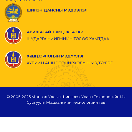
ШИЛЭН ДАНСНЫ МЭДЭЭЛЭЛ
АВИЛГАТАЙ ТЭМЦЭХ ГАЗАР
ШУДАРГА НИЙГМИЙН ТӨЛӨӨ ХАМТДАА
ХӨРӨНГӨ, ОРЛОГЫН МЭДҮҮЛЭГ
ХУВИЙН АШИГ СОНИРХОЛЫН МЭДҮҮЛЭГ
© 2005-2025 Монгол Улсын Шинжлэх Ухаан Технологийн Их
Сургууль, Мэдээллийн технологийн төв