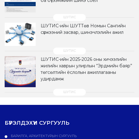
ба бүтээмжийн шинэ соёл
ШУТИС-ийн ШУТТөв Номын Сангийн
сүлжээний засвар, шинэчлэлийн ажил
ШУТИС-ийн 2025-2026 оны хичээлийн
жилийн хаврын улирлын “Эрдмийн баяр”
төгсөлтийн ёслолын ажиллагааны
удирдамж
БҮРЭЛДЭХҮҮН СУРГУУЛЬ
БАРИЛГА, АРХИТЕКТУРЫН СУРГУУЛЬ