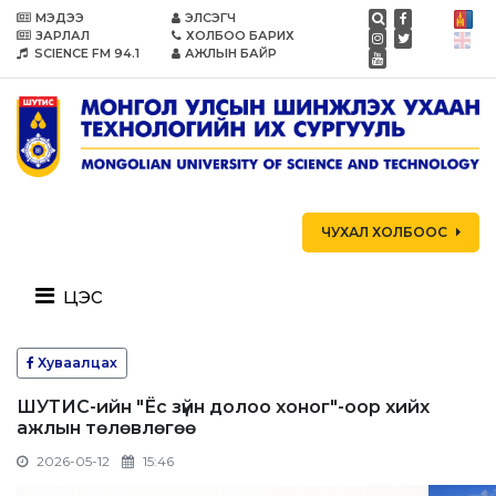
МЭДЭЭ
ЭЛСЭГЧ
ЗАРЛАЛ
ХОЛБОО БАРИХ
SCIENCE FM 94.1
АЖЛЫН БАЙР
ЧУХАЛ ХОЛБООС
цэс
Хуваалцах
ШУТИС-ийн "Ёс зүйн долоо хоног"-оор хийх
ажлын төлөвлөгөө
2026-05-12
15:46