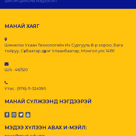
ШИЛЭН ДАНСНЫ МЭДЭЭЛЭЛ
МАНАЙ ХАЯГ
Шинжлэх Ухаан Технологийн Их Сургууль 8-р хороо, Бага
тойруу, Сүхбаатар дүүрэг Улаанбаатар, Монгол улс 14191
Ш/х : 46/520
Утас : (976)-11-324590
МАНАЙ СҮЛЖЭЭНД НЭГДЭЭРЭЙ
МЭДЭЭ ХҮЛЭЭН АВАХ И-МЭЙЛ:
news@must.edu.mn