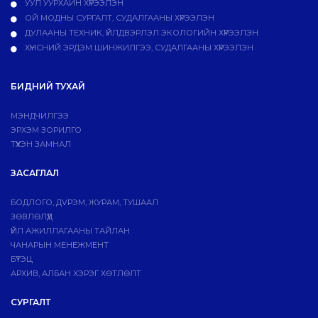
УУЛ УУРХАЙН ХҮРЭЭЛЭН
ОЙ МОДНЫ СУРГАЛТ, СУДАЛГААНЫ ХҮРЭЭЛЭН
ДУЛААНЫ ТЕХНИК, ҮЙЛДВЭРЛЭЛ ЭКОЛОГИЙН ХҮРЭЭЛЭН
ХҮНСНИЙ ЭРДЭМ ШИНЖИЛГЭЭ, СУДАЛГААНЫ ХҮРЭЭЛЭН
БИДНИЙ ТУХАЙ
МЭНДЧИЛГЭЭ
ЭРХЭМ ЗОРИЛГО
ТҮҮХЭН ЗАМНАЛ
ЗАСАГЛАЛ
БОДЛОГО, ДVРЭМ, ЖУРАМ, ТУШААЛ
ЗӨВЛӨЛҮҮД
ҮЙЛ АЖИЛЛАГААНЫ ТАЙЛАН
ЧАНАРЫН МЕНЕЖМЕНТ
БҮТЭЦ
АРХИВ, АЛБАН ХЭРЭГ ХӨТЛӨЛТ
СУРГАЛТ