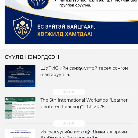
СҮҮЛД НЭМЭГДСЭН
ШУТИС-ийн санхүүжилттэй төсөл сонгон
шалгаруулна.
The 5th International Workshop “Learner
Centered Learning” LCL 2026
Их сургуулийн ирээдүй: Дижитал орчин