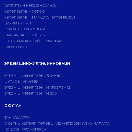
СУРГАЛТЫН НЭГДСЭН ХУАНЛИ
ХӨТӨЛБӨРИЙН ХОРОО
ХӨТӨЛБӨРИЙН МАГАДЛАН ИТГЭМЖЛЭЛ
ЦАХИМ СУРГАЛТ
СУРГАЛТЫН ХӨТӨЛБӨР
ХАМТАРСАН ХӨТӨЛБӨР
СЭТГЭЛ ХАНАМЖИЙН СУДАЛГАА
САНАЛ ХҮСЭЛТ
ЭРДЭМ ШИНЖИЛГЭЭ, ИННОВАЦИ
ЭРДЭМ ШИНЖИЛГЭЭНИЙ ХУАНЛИ
ШУТИС-ИЙН МУЗЕЙ
ЭРДЭМ ШИНЖИЛГЭЭНИЙ ХҮРЭЭЛЭНГҮҮД
ЭРДЭМ ШИНЖИЛГЭЭНИЙ ВЭБ
ОЮУТАН
ТАНИЛЦУУЛГА
ОЮУТНЫ ХӨГЖИЛ, ТӨЛӨВШИЛД ЧИГЛЭСЭН ҮЙЛ АЖИЛЛАГАА
НЭГДСЭН АРГА ХЭМЖЭЭ