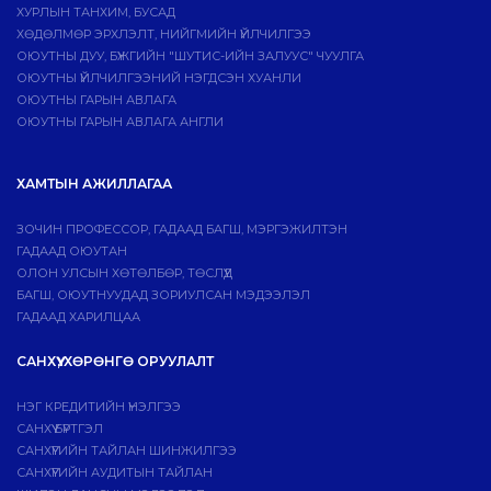
ХУРЛЫН ТАНХИМ, БУСАД
ХӨДӨЛМӨР ЭРХЛЭЛТ, НИЙГМИЙН ҮЙЛЧИЛГЭЭ
ОЮУТНЫ ДУУ, БҮЖГИЙН "ШУТИС-ИЙН ЗАЛУУС" ЧУУЛГА
ОЮУТНЫ ҮЙЛЧИЛГЭЭНИЙ НЭГДСЭН ХУАНЛИ
ОЮУТНЫ ГАРЫН АВЛАГА
ОЮУТНЫ ГАРЫН АВЛАГА АНГЛИ
ХАМТЫН АЖИЛЛАГАА
ЗОЧИН ПРОФЕССОР, ГАДААД БАГШ, МЭРГЭЖИЛТЭН
ГАДААД ОЮУТАН
ОЛОН УЛСЫН ХӨТӨЛБӨР, ТӨСЛҮҮД
БАГШ, ОЮУТНУУДАД ЗОРИУЛСАН МЭДЭЭЛЭЛ
ГАДААД ХАРИЛЦАА
САНХҮҮ, ХӨРӨНГӨ ОРУУЛАЛТ
НЭГ КРЕДИТИЙН ҮНЭЛГЭЭ
САНХҮҮ БҮРТГЭЛ
САНХҮҮГИЙН ТАЙЛАН ШИНЖИЛГЭЭ
САНХҮҮГИЙН АУДИТЫН ТАЙЛАН