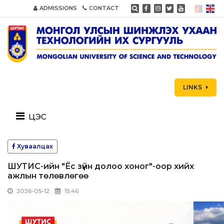
ADMISSIONS
CONTACT
LINKS
цэс
Хуваалцах
ШУТИС-ийн "Ёс зүйн долоо хоног"-оор хийх
ажлын төлөвлөгөө
2026-05-12
15:46