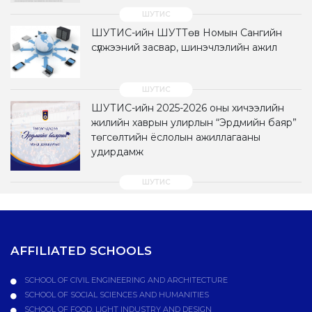
ШУТИС-ийн ШУТТөв Номын Сангийн
сүлжээний засвар, шинэчлэлийн ажил
ШУТИС-ийн 2025-2026 оны хичээлийн
жилийн хаврын улирлын “Эрдмийн баяр”
төгсөлтийн ёслолын ажиллагааны
удирдамж
AFFILIATED SCHOOLS
SCHOOL OF CIVIL ENGINEERING AND ARCHITECTURE
SCHOOL OF SOCIAL SCIENCES AND HUMANITIES
SCHOOL OF FOOD, LIGHT INDUSTRY AND DESIGN