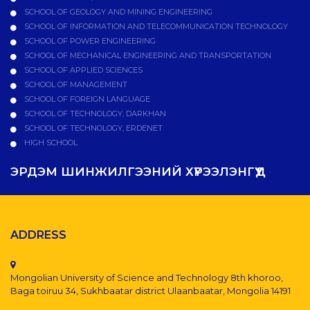
SCHOOL OF GEOLOGY AND MINING ENGINEERING
SCHOOL OF INFORMATION AND TELECOMMUNICATION TECHNOLOGY
SCHOOL OF POWER ENGINEERING
SCHOOL OF MECHANICAL ENGINEERING AND TRANSPORTATION
SCHOOL OF APPLIED SCIENCES
SCHOOL OF MANAGEMENT
SCHOOL OF FOREIGN LANGUAGE
SCHOOL OF TECHNOLOGY, DARKHAN
SCHOOL OF TECHNOLOGY, ERDENET
HIGH SCHOOL
ЭРДЭМ ШИНЖИЛГЭЭНИЙ ХҮРЭЭЛЭНГҮҮД
ADDRESS
Mongolian University of Science and Technology 8th khoroo,
Baga toiruu 34, Sukhbaatar district Ulaanbaatar, Mongolia 14191