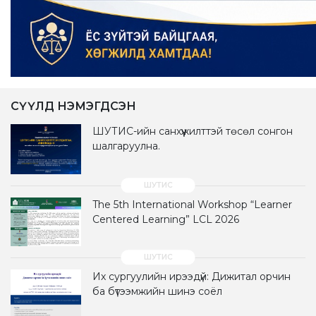
СҮҮЛД НЭМЭГДСЭН
ШУТИС-ийн санхүүжилттэй төсөл сонгон
шалгаруулна.
The 5th International Workshop “Learner
Centered Learning” LCL 2026
Их сургуулийн ирээдүй: Дижитал орчин
ба бүтээмжийн шинэ соёл