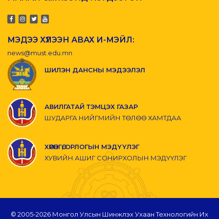
МЭДЭЭ ХҮЛЭЭН АВАХ И-МЭЙЛ:
news@must.edu.mn
ШИЛЭН ДАНСНЫ МЭДЭЭЛЭЛ
АВИЛГАТАЙ ТЭМЦЭХ ГАЗАР
ШУДАРГА НИЙГМИЙН ТӨЛӨӨ ХАМТДАА
ХӨРӨНГӨ, ОРЛОГЫН МЭДҮҮЛЭГ
ХУВИЙН АШИГ СОНИРХОЛЫН МЭДҮҮЛЭГ
© 2005-
2026 Монгол Улсын Шинжлэх Ухаан Технологийн Их