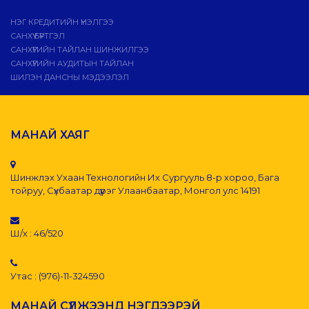
НЭГ КРЕДИТИЙН ҮНЭЛГЭЭ
САНХҮҮ БҮРТГЭЛ
САНХҮҮГИЙН ТАЙЛАН ШИНЖИЛГЭЭ
САНХҮҮГИЙН АУДИТЫН ТАЙЛАН
ШИЛЭН ДАНСНЫ МЭДЭЭЛЭЛ
МАНАЙ ХАЯГ
Шинжлэх Ухаан Технологийн Их Сургууль 8-р хороо, Бага
тойруу, Сүхбаатар дүүрэг Улаанбаатар, Монгол улс 14191
Ш/х : 46/520
Утас : (976)-11-324590
МАНАЙ СҮЛЖЭЭНД НЭГДЭЭРЭЙ