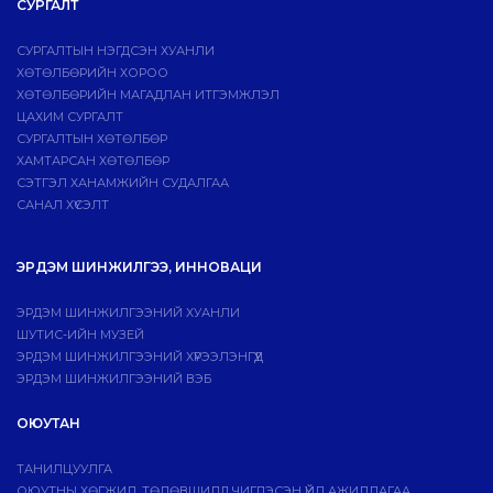
СУРГАЛТ
СУРГАЛТЫН НЭГДСЭН ХУАНЛИ
ХӨТӨЛБӨРИЙН ХОРОО
ХӨТӨЛБӨРИЙН МАГАДЛАН ИТГЭМЖЛЭЛ
ЦАХИМ СУРГАЛТ
СУРГАЛТЫН ХӨТӨЛБӨР
ХАМТАРСАН ХӨТӨЛБӨР
СЭТГЭЛ ХАНАМЖИЙН СУДАЛГАА
САНАЛ ХҮСЭЛТ
ЭРДЭМ ШИНЖИЛГЭЭ, ИННОВАЦИ
ЭРДЭМ ШИНЖИЛГЭЭНИЙ ХУАНЛИ
ШУТИС-ИЙН МУЗЕЙ
ЭРДЭМ ШИНЖИЛГЭЭНИЙ ХҮРЭЭЛЭНГҮҮД
ЭРДЭМ ШИНЖИЛГЭЭНИЙ ВЭБ
ОЮУТАН
ТАНИЛЦУУЛГА
ОЮУТНЫ ХӨГЖИЛ, ТӨЛӨВШИЛД ЧИГЛЭСЭН ҮЙЛ АЖИЛЛАГАА