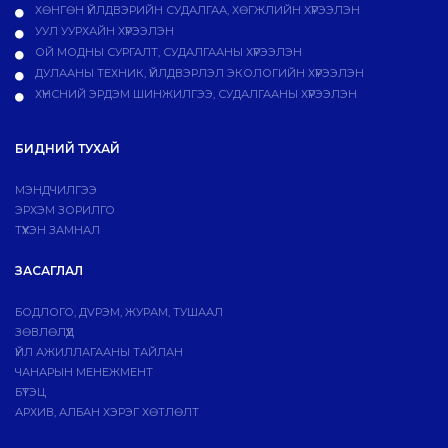
ХӨНГӨН ҮЙЛДВЭРИЙН СУДАЛГАА, ХӨГЖЛИЙН ХҮРЭЭЛЭН
УУЛ УУРХАЙН ХҮРЭЭЛЭН
ОЙ МОДНЫ СУРГАЛТ, СУДАЛГААНЫ ХҮРЭЭЛЭН
ДУЛААНЫ ТЕХНИК, ҮЙЛДВЭРЛЭЛ ЭКОЛОГИЙН ХҮРЭЭЛЭН
ХҮНСНИЙ ЭРДЭМ ШИНЖИЛГЭЭ, СУДАЛГААНЫ ХҮРЭЭЛЭН
БИДНИЙ ТУХАЙ
МЭНДЧИЛГЭЭ
ЭРХЭМ ЗОРИЛГО
ТҮҮХЭН ЗАМНАЛ
ЗАСАГЛАЛ
БОДЛОГО, ДVРЭМ, ЖУРАМ, ТУШААЛ
ЗӨВЛӨЛҮҮД
ҮЙЛ АЖИЛЛАГААНЫ ТАЙЛАН
ЧАНАРЫН МЕНЕЖМЕНТ
БҮТЭЦ
АРХИВ, АЛБАН ХЭРЭГ ХӨТЛӨЛТ