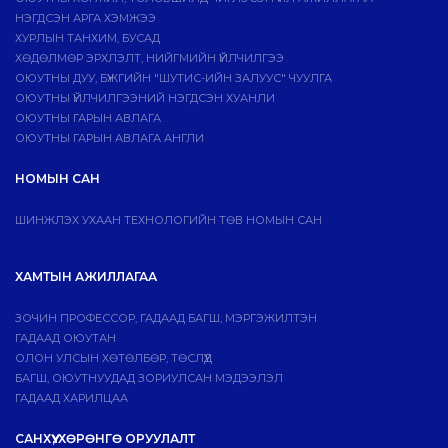
НЭГДСЭН АРГА ХЭМЖЭЭ
ХУРЛЫН ТАНХИМ, БУСАД
ХӨДӨЛМӨР ЭРХЛЭЛТ, НИЙГМИЙН ҮЙЛЧИЛГЭЭ
ОЮУТНЫ ДУУ, БҮЖГИЙН "ШУТИС-ИЙН ЗАЛУУС" ЧУУЛГА
ОЮУТНЫ ҮЙЛЧИЛГЭЭНИЙ НЭГДСЭН ХУАНЛИ
ОЮУТНЫ ГАРЫН АВЛАГА
ОЮУТНЫ ГАРЫН АВЛАГА АНГЛИ
НОМЫН САН
ШИНЖЛЭХ УХААН ТЕХНОЛОГИЙН ТӨВ НОМЫН САН
ХАМТЫН АЖИЛЛАГАА
ЗОЧИН ПРОФЕССОР, ГАДААД БАГШ, МЭРГЭЖИЛТЭН
ГАДААД ОЮУТАН
ОЛОН УЛСЫН ХӨТӨЛБӨР, ТӨСЛҮҮД
БАГШ, ОЮУТНУУДАД ЗОРИУЛСАН МЭДЭЭЛЭЛ
ГАДААД ХАРИЛЦАА
САНХҮҮ, ХӨРӨНГӨ ОРУУЛАЛТ