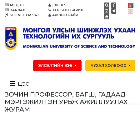
МЭДЭЭ
ЭЛСЭГЧ
ЗАРЛАЛ
ХОЛБОО БАРИХ
SCIENCE FM 94.1
АЖЛЫН БАЙР
ЭЛСЭЛТИЙН ВЭБ
ЧУХАЛ ХОЛБООС
цэс
ЗОЧИН ПРОФЕССОР, БАГШ, ГАДААД
МЭРГЭЖИЛТЭН УРЬЖ АЖИЛЛУУЛАХ
ЖУРАМ