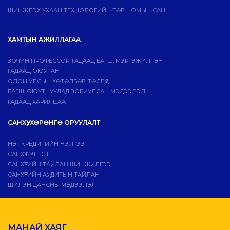
ШИНЖЛЭХ УХААН ТЕХНОЛОГИЙН ТӨВ НОМЫН САН
ХАМТЫН АЖИЛЛАГАА
ЗОЧИН ПРОФЕССОР, ГАДААД БАГШ, МЭРГЭЖИЛТЭН
ГАДААД ОЮУТАН
ОЛОН УЛСЫН ХӨТӨЛБӨР, ТӨСЛҮҮД
БАГШ, ОЮУТНУУДАД ЗОРИУЛСАН МЭДЭЭЛЭЛ
ГАДААД ХАРИЛЦАА
САНХҮҮ, ХӨРӨНГӨ ОРУУЛАЛТ
НЭГ КРЕДИТИЙН ҮНЭЛГЭЭ
САНХҮҮ БҮРТГЭЛ
САНХҮҮГИЙН ТАЙЛАН ШИНЖИЛГЭЭ
САНХҮҮГИЙН АУДИТЫН ТАЙЛАН
ШИЛЭН ДАНСНЫ МЭДЭЭЛЭЛ
МАНАЙ ХАЯГ