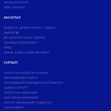
ЭРХЭМ ЗОРИЛГО
ТҮҮХЭН ЗАМНАЛ
ЗАСАГЛАЛ
БОДЛОГО, ДVРЭМ, ЖУРАМ, ТУШААЛ
ЗӨВЛӨЛҮҮД
ҮЙЛ АЖИЛЛАГААНЫ ТАЙЛАН
ЧАНАРЫН МЕНЕЖМЕНТ
БҮТЭЦ
АРХИВ, АЛБАН ХЭРЭГ ХӨТЛӨЛТ
СУРГАЛТ
СУРГАЛТЫН НЭГДСЭН ХУАНЛИ
ХӨТӨЛБӨРИЙН ХОРОО
ХӨТӨЛБӨРИЙН МАГАДЛАН ИТГЭМЖЛЭЛ
ЦАХИМ СУРГАЛТ
СУРГАЛТЫН ХӨТӨЛБӨР
ХАМТАРСАН ХӨТӨЛБӨР
СЭТГЭЛ ХАНАМЖИЙН СУДАЛГАА
САНАЛ ХҮСЭЛТ