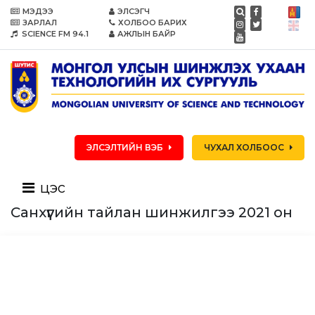
МЭДЭЭ
ЭЛСЭГЧ
ЗАРЛАЛ
ХОЛБОО БАРИХ
SCIENCE FM 94.1
АЖЛЫН БАЙР
ЭЛСЭЛТИЙН ВЭБ
ЧУХАЛ ХОЛБООС
цэс
Санхүүгийн тайлан шинжилгээ 2021 он