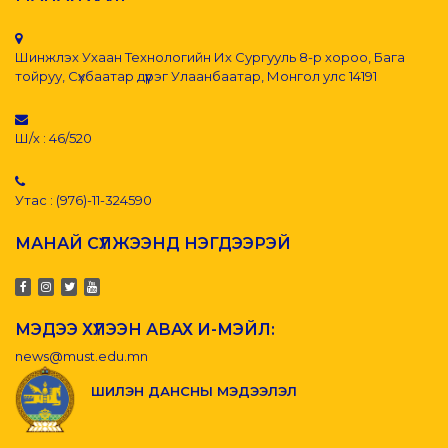
Шинжлэх Ухаан Технологийн Их Сургууль 8-р хороо, Бага
тойруу, Сүхбаатар дүүрэг Улаанбаатар, Монгол улс 14191
Ш/х : 46/520
Утас : (976)-11-324590
МАНАЙ СҮЛЖЭЭНД НЭГДЭЭРЭЙ
МЭДЭЭ ХҮЛЭЭН АВАХ И-МЭЙЛ:
news@must.edu.mn
ШИЛЭН ДАНСНЫ МЭДЭЭЛЭЛ