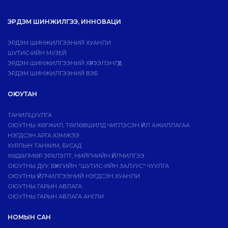
ЭРДЭМ ШИНЖИЛГЭЭ, ИННОВАЦИ
ЭРДЭМ ШИНЖИЛГЭЭНИЙ ХУАНЛИ
ШУТИС-ИЙН МУЗЕЙ
ЭРДЭМ ШИНЖИЛГЭЭНИЙ ХҮРЭЭЛЭНГҮҮД
ЭРДЭМ ШИНЖИЛГЭЭНИЙ ВЭБ
ОЮУТАН
ТАНИЛЦУУЛГА
ОЮУТНЫ ХӨГЖИЛ, ТӨЛӨВШИЛД ЧИГЛЭСЭН ҮЙЛ АЖИЛЛАГАА
НЭГДСЭН АРГА ХЭМЖЭЭ
ХУРЛЫН ТАНХИМ, БУСАД
ХӨДӨЛМӨР ЭРХЛЭЛТ, НИЙГМИЙН ҮЙЛЧИЛГЭЭ
ОЮУТНЫ ДУУ, БҮЖГИЙН "ШУТИС-ИЙН ЗАЛУУС" ЧУУЛГА
ОЮУТНЫ ҮЙЛЧИЛГЭЭНИЙ НЭГДСЭН ХУАНЛИ
ОЮУТНЫ ГАРЫН АВЛАГА
ОЮУТНЫ ГАРЫН АВЛАГА АНГЛИ
НОМЫН САН