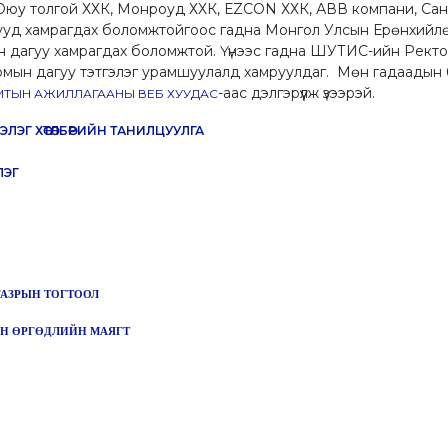
юу толгой ХХК, Монроуд ХХК, ЕZCON ХХК, АВВ компани, Санко
тнууд хамрагдах боломжтойгоос гадна Монгол Улсын Ерөнхийл
н дагуу хамрагдах боломжтой. Үүнээс гадна ШУТИС-ийн Рект
мын дагуу тэтгэлэг урамшуулалд хамруулдаг. Мөн гадаадын б
-аас дэлгэрүүлж үзээрэй.
АМТЫН АЖИЛЛАГААНЫ ВЕБ ХУУДАС
ЭГ ХӨТӨЛБӨРИЙН ТАНИЛЦУУЛГА
ЛЭГ
ГАЗРЫН ТОГТООЛ
Н ӨРГӨДЛИЙН МАЯГТ