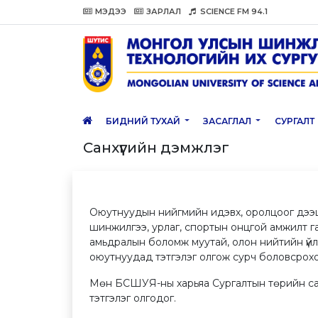
МЭДЭЭ
ЗАРЛАЛ
SCIENCE FM 94.1
БИДНИЙ ТУХАЙ
ЗАСАГЛАЛ
СУРГАЛТ
Санхүүгийн дэмжлэг
Оюутнуудын нийгмийн идэвх, оролцоог дээшлү
шинжилгээ, урлаг, спортын онцгой амжилт га
амьдралын боломж муутай, олон нийтийн үйл
оюутнуудад тэтгэлэг олгож сурч боловсроход 
Мөн БСШУЯ-ны харьяа Сургалтын төрийн сан
тэтгэлэг олгодог.