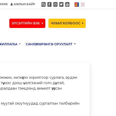
АРИХ
АЖЛЫН БАЙР
ЭЛСЭЛТИЙН ВЭБ
ЧУХАЛ ХОЛБООС
ЖИЛЛАГАА
САНХҮҮ, ХӨРӨНГӨ ОРУУЛАЛТ
мжих, хөгжүүлэх зорилгоор сурлага, эрдэм
үнээс дээш үнэлгээний голч дүнтэй,
ралдаан тэмцээнд амжилт үзүүлсэн
ж муутай оюутнуудад сургалтын төлбөрийн