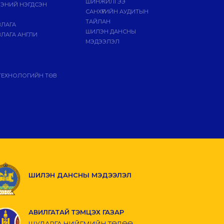
ШИНЖИЛГЭЭ
ЭЭНИЙ НЭГДСЭН
САНХҮҮГИЙН АУДИТЫН
ТАЙЛАН
ВЛАГА
ШИЛЭН ДАНСНЫ
ЛАГА АНГЛИ
МЭДЭЭЛЭЛ
ТЕХНОЛОГИЙН ТӨВ
ШИЛЭН ДАНСНЫ МЭДЭЭЛЭЛ
АВИЛГАТАЙ ТЭМЦЭХ ГАЗАР
ШУДАРГА НИЙГМИЙН ТӨЛӨӨ