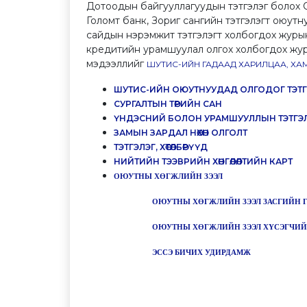
Дотоодын байгууллагуудын тэтгэлэг болох О
Голомт банк, Зориг сангийн тэтгэлэгт оюу
сайдын нэрэмжит тэтгэлэгт холбогдох журы
кредитийн урамшуулал олгох холбогдох жур
мэдээллийг
ШУТИС-ИЙН ГАДААД ХАРИЛЦАА, Х
ШУТИС-ИЙН ОЮУТНУУДАД ОЛГОДОГ ТЭТГЭЛ
CУРГАЛТЫН ТӨРИЙН САН
ҮНДЭСНИЙ БОЛОН УРАМШУУЛЛЫН ТЭТГЭ
ЗАМЫН ЗАРДАЛ НӨХӨН ОЛГОЛТ
ТЭТГЭЛЭГ, ХӨТӨЛБӨРҮҮД
НИЙТИЙН ТЭЭВРИЙН ХӨНГӨЛӨЛТИЙН КАРТ
ОЮУТНЫ ХӨГЖЛИЙН ЗЭЭЛ
ОЮУТНЫ ХӨГЖЛИЙН ЗЭЭЛ ЗАСГИЙН 
ОЮУТНЫ ХӨГЖЛИЙН ЗЭЭЛ ХҮСЭГЧИЙ
ЭССЭ БИЧИХ УДИРДАМЖ