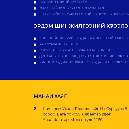
АХИСАН ТҮВШНИЙ СУРГУУЛЬ
НЭЭЛТТЭЙ БОЛОВСРОЛЫН ХҮРЭЭЛЭН
ШУТИС-ИЙН ХАРЬЯА ЕРӨНХИЙ БОЛОВСРОЛЫН АХЛА
ЭРДЭМ ШИНЖИЛГЭЭНИЙ ХҮРЭЭЛЭН
ХӨНГӨН ҮЙЛДВЭРИЙН СУДАЛГАА, ХӨГЖЛИЙН ХҮРЭЭЛ
УУЛ УУРХАЙН ХҮРЭЭЛЭН
ОЙ МОДНЫ СУРГАЛТ, СУДАЛГААНЫ ХҮРЭЭЛЭН
ДУЛААНЫ ТЕХНИК, ҮЙЛДВЭРЛЭЛ ЭКОЛОГИЙН ХҮРЭЭ
ХҮНСНИЙ ЭРДЭМ ШИНЖИЛГЭЭ, СУДАЛГААНЫ ХҮРЭЭЛ
МАНАЙ ХАЯГ
Шинжлэх Ухаан Технологийн Их Сургууль 8
хороо, Бага тойруу, Сүхбаатар дүүрэг
Улаанбаатар, Монгол улс 14191