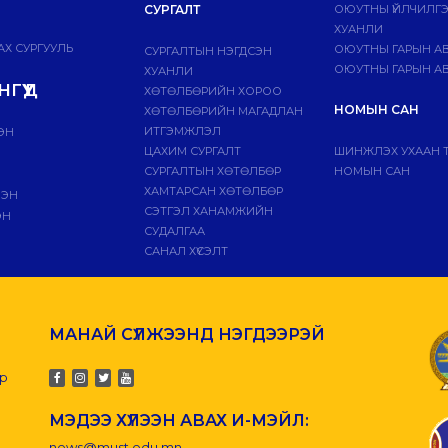
СУРГАЛТ
ОЮУТНЫ ҮЙЛЧИЛГ
ХУАНЛИ
Х СУРГУУЛЬ
ОЮУТНЫ ГАРЫН А
СУРГАЛТЫН НЭГДСЭН
ОЮУТНЫ ГАРЫН АВ
ХУАНЛИ
ГҮҮД
ХӨТӨЛБӨРИЙН ХОРОО
НОМЫН САН
ХӨТӨЛБӨРИЙН МАГАДЛАН
ИТГЭМЖЛЭЛ
ЭН
ЦАХИМ СУРГАЛТ
ШИНЖЛЭХ УХААН 
СУРГАЛТЫН ХӨТӨЛБӨР
НОМЫН САН
ХАМТАРСАН ХӨТӨЛБӨР
ЛЭН
СЭТГЭЛ ХАНАМЖИЙН
ЭН
СУДАЛГАА
САНАЛ ХҮСЭЛТ
МАНАЙ СҮЛЖЭЭНД НЭГДЭЭРЭЙ
-р
МЭДЭЭ ХҮЛЭЭН АВАХ И-МЭЙЛ:
news@must.edu.mn