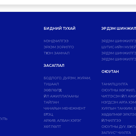
БИДНИЙ ТУХАЙ
ЭРДЭМ ШИНЖИЛ
МЭНДЧИЛГЭЭ
ЭРДЭМ ШИНЖИЛГЭ
ЭРХЭМ ЗОРИЛГО
ШУТИС-ИЙН МУЗЕ
ТҮҮХЭН ЗАМНАЛ
ЭРДЭМ ШИНЖИЛГЭЭ
ЭРДЭМ ШИНЖИЛГЭ
ЗАСАГЛАЛ
ОЮУТАН
БОДЛОГО, ДVРЭМ, ЖУРАМ,
ТУШААЛ
ТАНИЛЦУУЛГА
ЗӨВЛӨЛҮҮД
ОЮУТНЫ ХӨГЖИЛ,
ҮЙЛ АЖИЛЛАГААНЫ
ЧИГЛЭСЭН ҮЙЛ АЖ
ТАЙЛАН
НЭГДСЭН АРГА ХЭ
ЧАНАРЫН МЕНЕЖМЕНТ
ХУРЛЫН ТАНХИМ, 
БҮТЭЦ
ХӨДӨЛМӨР ЭРХЛЭ
УУЛЬ
АРХИВ, АЛБАН ХЭРЭГ
ҮЙЛЧИЛГЭЭ
ХӨТЛӨЛТ
ОЮУТНЫ ДУУ, БҮЖ
ЗАЛУУС" ЧУУЛГА