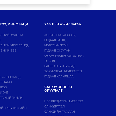
ГЭЭ, ИННОВАЦИ
ХАМТЫН АЖИЛЛАГАА
ЭНИЙ ХУАНЛИ
ЗОЧИН ПРОФЕССОР,
Й
ГАДААД БАГШ,
НИЙ ХҮРЭЭЛЭНГҮҮД
МЭРГЭЖИЛТЭН
ЭНИЙ ВЭБ
ГАДААД ОЮУТАН
ОЛОН УЛСЫН ХӨТӨЛБӨР,
ТӨСЛҮҮД
БАГШ, ОЮУТНУУДАД
ЗОРИУЛСАН МЭДЭЭЛЭЛ
ГАДААД ХАРИЛЦАА
 ТӨЛӨВШИЛД
ИЛЛАГАА
САНХҮҮ, ХӨРӨНГӨ
МЖЭЭ
ОРУУЛАЛТ
БУСАД
ЛТ, НИЙГМИЙН
НЭГ КРЕДИТИЙН ҮНЭЛГЭЭ
САНХҮҮ БҮРТГЭЛ
ГИЙН "ШУТИС-ИЙН
САНХҮҮГИЙН ТАЙЛАН