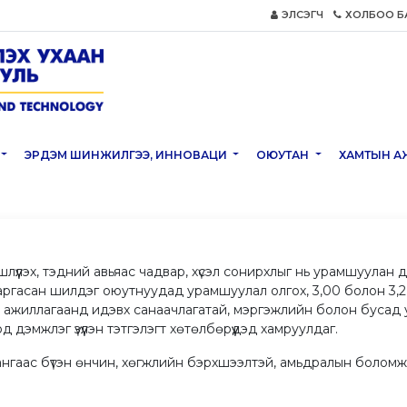
ЭЛСЭГЧ
ХОЛБОО Б
ЭРДЭМ ШИНЖИЛГЭЭ, ИННОВАЦИ
ОЮУТАН
ХАМТЫН А
үлэх, тэдний авьяас чадвар, хүсэл сонирхлыг нь урамшуулан дэ
ргасан шилдэг оюутнуудад урамшуулал олгох, 3,00 болон 3,2 тү
 ажиллагаанд идэвх санаачлагатай, мэргэжлийн болон бусад у
дэмжлэг үзүүлэн тэтгэлэгт хөтөлбөрүүдэд хамруулдаг.
гаас бүтэн өнчин, хөгжлийн бэрхшээлтэй, амьдралын болом