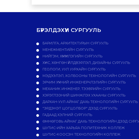
БҮРЭЛДЭХҮҮН СУРГУУЛЬ
БАРИЛГА, АРХИТЕКТУРЫН СУРГУУЛЬ
МЕНЕЖМЕНТИЙН СУРГУУЛЬ
НИЙГЭМ, ХҮМҮҮНЛЭГИЙН СУРГУУЛЬ
ХҮНС, ХӨНГӨН ҮЙЛДВЭРЛЭЛ, ДИЗАЙНЫ СУРГУУЛЬ
ГЕОЛОГИ, УУЛ УУРХАЙН СУРГУУЛЬ
МЭДЭЭЛЭЛ, ХОЛБООНЫ ТЕХНОЛОГИЙН СУРГУУЛЬ
ЭРЧИМ ХҮЧНИЙ ИНЖЕНЕРЧЛЭЛИЙН СУРГУУЛЬ
МЕХАНИК ИНЖЕНЕР, ТЭЭВРИЙН СУРГУУЛЬ
ХЭРЭГЛЭЭНИЙ ШИНЖЛЭХ УХААНЫ СУРГУУЛЬ
ДАРХАН-УУЛ АЙМАГ ДАХЬ ТЕХНОЛОГИЙН СУРГУУЛЬ
"ЭРДЭНЭТ ЦОГЦОЛБОР" ДЭЭД СУРГУУЛЬ
ГАДААД ХЭЛНИЙ СУРГУУЛЬ
ӨМНӨГОВЬ АЙМАГ ДАХЬ ТЕХНОЛОГИЙН ДЭЭД СУРГ
ШУТИС-ИЙН ХАРЬЯА ПОЛИТЕХНИК КОЛЛЕЖ
ШУТИС-КООСЭН ТЕХНОЛОГИЙН КОЛЛЕЖ