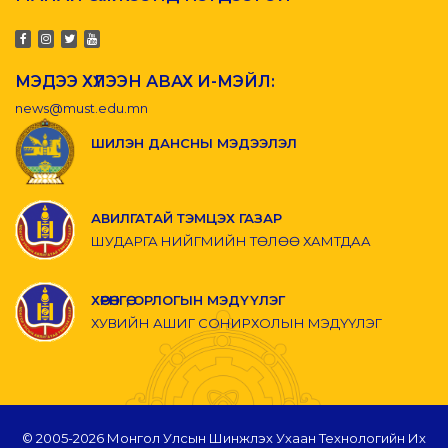
МЭДЭЭ ХҮЛЭЭН АВАХ И-МЭЙЛ:
news@must.edu.mn
ШИЛЭН ДАНСНЫ МЭДЭЭЛЭЛ
АВИЛГАТАЙ ТЭМЦЭХ ГАЗАР
ШУДАРГА НИЙГМИЙН ТӨЛӨӨ ХАМТДАА
ХӨРӨНГӨ, ОРЛОГЫН МЭДҮҮЛЭГ
ХУВИЙН АШИГ СОНИРХОЛЫН МЭДҮҮЛЭГ
© 2005-
2026 Монгол Улсын Шинжлэх Ухаан Технологийн Их