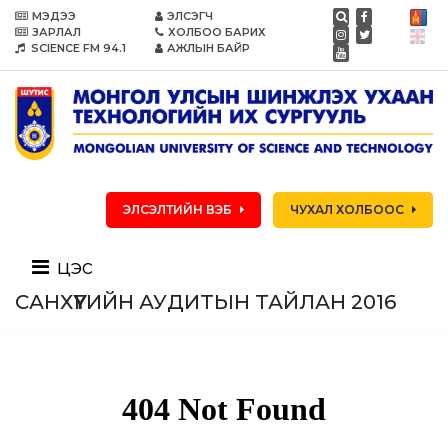
МЭДЭЭ
ЭЛСЭГЧ
ЗАРЛАЛ
ХОЛБОО БАРИХ
SCIENCE FM 94.1
АЖЛЫН БАЙР
ЭЛСЭЛТИЙН ВЭБ
ЧУХАЛ ХОЛБООС
цэс
САНХҮҮГИЙН АУДИТЫН ТАЙЛАН 2016​