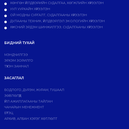
ХӨНГӨН ҮЙЛДВЭРИЙН СУДАЛГАА, ХӨГЖЛИЙН ХҮРЭЭЛЭН
УУЛ УУРХАЙН ХҮРЭЭЛЭН
ОЙ МОДНЫ СУРГАЛТ, СУДАЛГААНЫ ХҮРЭЭЛЭН
ДУЛААНЫ ТЕХНИК, ҮЙЛДВЭРЛЭЛ ЭКОЛОГИЙН ХҮРЭЭЛЭН
ХҮНСНИЙ ЭРДЭМ ШИНЖИЛГЭЭ, СУДАЛГААНЫ ХҮРЭЭЛЭН
БИДНИЙ ТУХАЙ
МЭНДЧИЛГЭЭ
ЭРХЭМ ЗОРИЛГО
ТҮҮХЭН ЗАМНАЛ
ЗАСАГЛАЛ
БОДЛОГО, ДVРЭМ, ЖУРАМ, ТУШААЛ
ЗӨВЛӨЛҮҮД
ҮЙЛ АЖИЛЛАГААНЫ ТАЙЛАН
ЧАНАРЫН МЕНЕЖМЕНТ
БҮТЭЦ
АРХИВ, АЛБАН ХЭРЭГ ХӨТЛӨЛТ