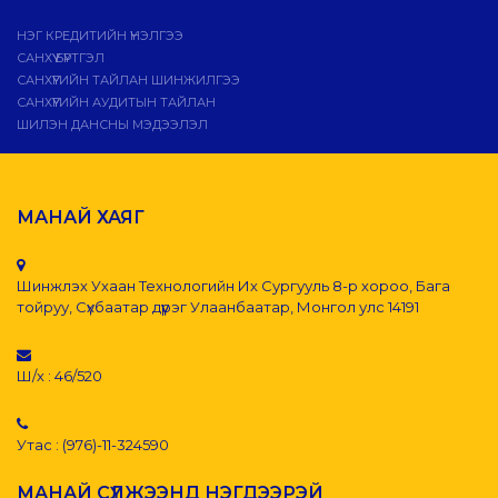
НЭГ КРЕДИТИЙН ҮНЭЛГЭЭ
САНХҮҮ БҮРТГЭЛ
САНХҮҮГИЙН ТАЙЛАН ШИНЖИЛГЭЭ
САНХҮҮГИЙН АУДИТЫН ТАЙЛАН
ШИЛЭН ДАНСНЫ МЭДЭЭЛЭЛ
МАНАЙ ХАЯГ
Шинжлэх Ухаан Технологийн Их Сургууль 8-р хороо, Бага
тойруу, Сүхбаатар дүүрэг Улаанбаатар, Монгол улс 14191
Ш/х : 46/520
Утас : (976)-11-324590
МАНАЙ СҮЛЖЭЭНД НЭГДЭЭРЭЙ