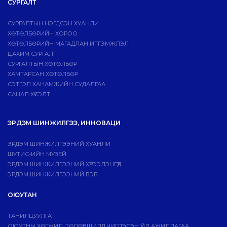
СУРГАЛТ
СУРГАЛТЫН НЭГДСЭН ХУАНЛИ
ХӨТӨЛБӨРИЙН ХОРОО
ХӨТӨЛБӨРИЙН МАГАДЛАН ИТГЭМЖЛЭЛ
ЦАХИМ СУРГАЛТ
СУРГАЛТЫН ХӨТӨЛБӨР
ХАМТАРСАН ХӨТӨЛБӨР
СЭТГЭЛ ХАНАМЖИЙН СУДАЛГАА
САНАЛ ХҮСЭЛТ
ЭРДЭМ ШИНЖИЛГЭЭ, ИННОВАЦИ
ЭРДЭМ ШИНЖИЛГЭЭНИЙ ХУАНЛИ
ШУТИС-ИЙН МУЗЕЙ
ЭРДЭМ ШИНЖИЛГЭЭНИЙ ХҮРЭЭЛЭНГҮҮД
ЭРДЭМ ШИНЖИЛГЭЭНИЙ ВЭБ
ОЮУТАН
ТАНИЛЦУУЛГА
ОЮУТНЫ ХӨГЖИЛ, ТӨЛӨВШИЛД ЧИГЛЭСЭН ҮЙЛ АЖИЛЛАГАА