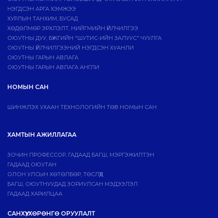
НЭГДСЭН АРГА ХЭМЖЭЭ
ХУРЛЫН ТАНХИМ, БУСАД
ХӨДӨЛМӨР ЭРХЛЭЛТ, НИЙГМИЙН ҮЙЛЧИЛГЭЭ
ОЮУТНЫ ДУУ, БҮЖГИЙН "ШУТИС-ИЙН ЗАЛУУС" ЧУУЛГА
ОЮУТНЫ ҮЙЛЧИЛГЭЭНИЙ НЭГДСЭН ХУАНЛИ
ОЮУТНЫ ГАРЫН АВЛАГА
ОЮУТНЫ ГАРЫН АВЛАГА АНГЛИ
НОМЫН САН
ШИНЖЛЭХ УХААН ТЕХНОЛОГИЙН ТӨВ НОМЫН САН
ХАМТЫН АЖИЛЛАГАА
ЗОЧИН ПРОФЕССОР, ГАДААД БАГШ, МЭРГЭЖИЛТЭН
ГАДААД ОЮУТАН
ОЛОН УЛСЫН ХӨТӨЛБӨР, ТӨСЛҮҮД
БАГШ, ОЮУТНУУДАД ЗОРИУЛСАН МЭДЭЭЛЭЛ
ГАДААД ХАРИЛЦАА
САНХҮҮ, ХӨРӨНГӨ ОРУУЛАЛТ