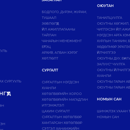
ОЮУТАН
БОДЛОГО, ДVРЭМ, ЖУРАМ,
ТУШААЛ
ТАНИЛЦУУЛГА
ЗӨВЛӨЛҮҮД
ОЮУТНЫ ХӨГЖИЛ,
ҮЙЛ АЖИЛЛАГААНЫ
ЧИГЛЭСЭН ҮЙЛ АЖ
ТАЙЛАН
НЭГДСЭН АРГА ХЭ
ЧАНАРЫН МЕНЕЖМЕНТ
ХУРЛЫН ТАНХИМ, 
БҮТЭЦ
ХӨДӨЛМӨР ЭРХЛЭ
УУЛЬ
АРХИВ, АЛБАН ХЭРЭГ
ҮЙЛЧИЛГЭЭ
ХӨТЛӨЛТ
ОЮУТНЫ ДУУ, БҮЖ
ЗАЛУУС" ЧУУЛГА
СУРГАЛТ
ОЮУТНЫ ҮЙЛЧИЛГ
ХУАНЛИ
Х СУРГУУЛЬ
ОЮУТНЫ ГАРЫН А
СУРГАЛТЫН НЭГДСЭН
ОЮУТНЫ ГАРЫН АВ
ХУАНЛИ
ГҮҮД
ХӨТӨЛБӨРИЙН ХОРОО
НОМЫН САН
ХӨТӨЛБӨРИЙН МАГАДЛАН
ИТГЭМЖЛЭЛ
ЭН
ЦАХИМ СУРГАЛТ
ШИНЖЛЭХ УХААН 
СУРГАЛТЫН ХӨТӨЛБӨР
НОМЫН САН
ХАМТАРСАН ХӨТӨЛБӨР
ЛЭН
СЭТГЭЛ ХАНАМЖИЙН
ЭН