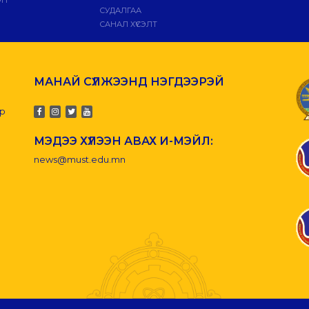
СУДАЛГАА
САНАЛ ХҮСЭЛТ
МАНАЙ СҮЛЖЭЭНД НЭГДЭЭРЭЙ
-р
МЭДЭЭ ХҮЛЭЭН АВАХ И-МЭЙЛ:
news@must.edu.mn