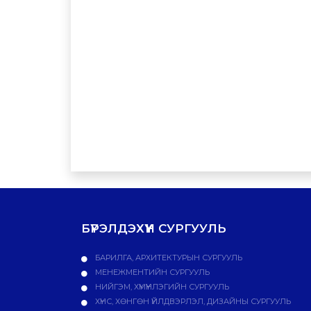
БҮРЭЛДЭХҮҮН СУРГУУЛЬ
БАРИЛГА, АРХИТЕКТУРЫН СУРГУУЛЬ
МЕНЕЖМЕНТИЙН СУРГУУЛЬ
НИЙГЭМ, ХҮМҮҮНЛЭГИЙН СУРГУУЛЬ
ХҮНС, ХӨНГӨН ҮЙЛДВЭРЛЭЛ, ДИЗАЙНЫ СУРГУУЛЬ