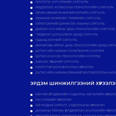
ГЕОЛОГИ, УУЛ УУРХАЙН СУРГУУЛЬ
МЭДЭЭЛЭЛ, ХОЛБООНЫ ТЕХНОЛОГИЙН СУРГУУЛЬ
ЭРЧИМ ХҮЧНИЙ ИНЖЕНЕРЧЛЭЛИЙН СУРГУУЛЬ
МЕХАНИК ИНЖЕНЕР, ТЭЭВРИЙН СУРГУУЛЬ
ХЭРЭГЛЭЭНИЙ ШИНЖЛЭХ УХААНЫ СУРГУУЛЬ
ДАРХАН-УУЛ АЙМАГ ДАХЬ ТЕХНОЛОГИЙН СУРГУУЛЬ
"ЭРДЭНЭТ ЦОГЦОЛБОР" ДЭЭД СУРГУУЛЬ
ГАДААД ХЭЛНИЙ СУРГУУЛЬ
ӨМНӨГОВЬ АЙМАГ ДАХЬ ТЕХНОЛОГИЙН ДЭЭД СУРГ
ШУТИС-ИЙН ХАРЬЯА ПОЛИТЕХНИК КОЛЛЕЖ
ШУТИС-КООСЭН ТЕХНОЛОГИЙН КОЛЛЕЖ
АХИСАН ТҮВШНИЙ СУРГУУЛЬ
НЭЭЛТТЭЙ БОЛОВСРОЛЫН ХҮРЭЭЛЭН
ШУТИС-ИЙН ХАРЬЯА ЕРӨНХИЙ БОЛОВСРОЛЫН АХЛА
ЭРДЭМ ШИНЖИЛГЭЭНИЙ ХҮРЭЭЛЭН
ХӨНГӨН ҮЙЛДВЭРИЙН СУДАЛГАА, ХӨГЖЛИЙН ХҮРЭЭЛ
УУЛ УУРХАЙН ХҮРЭЭЛЭН
ОЙ МОДНЫ СУРГАЛТ, СУДАЛГААНЫ ХҮРЭЭЛЭН
ДУЛААНЫ ТЕХНИК, ҮЙЛДВЭРЛЭЛ ЭКОЛОГИЙН ХҮРЭЭ
ХҮНСНИЙ ЭРДЭМ ШИНЖИЛГЭЭ, СУДАЛГААНЫ ХҮРЭЭЛ