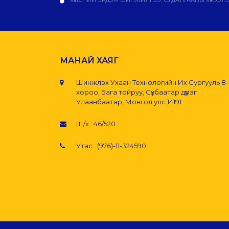
МАНАЙ ХАЯГ
Шинжлэх Ухаан Технологийн Их Сургууль 8
хороо, Бага тойруу, Сүхбаатар дүүрэг
Улаанбаатар, Монгол улс 14191
Ш/х : 46/520
Утас : (976)-11-324590