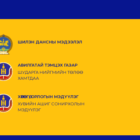
ШИЛЭН ДАНСНЫ МЭДЭЭЛЭЛ
АВИЛГАТАЙ ТЭМЦЭХ ГАЗАР
ШУДАРГА НИЙГМИЙН ТӨЛӨӨ
ХАМТДАА
ХӨРӨНГӨ, ОРЛОГЫН МЭДҮҮЛЭГ
ХУВИЙН АШИГ СОНИРХОЛЫН
МЭДҮҮЛЭГ