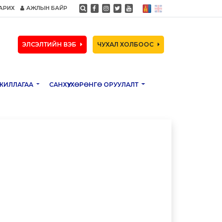
АРИХ
АЖЛЫН БАЙР
ЭЛСЭЛТИЙН ВЭБ
ЧУХАЛ ХОЛБООС
ЖИЛЛАГАА
САНХҮҮ, ХӨРӨНГӨ ОРУУЛАЛТ