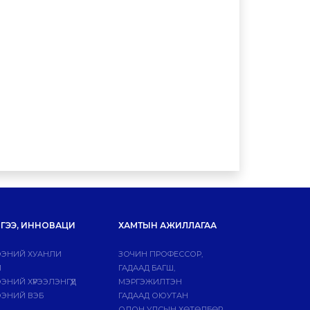
ГЭЭ, ИННОВАЦИ
ХАМТЫН АЖИЛЛАГАА
ЭНИЙ ХУАНЛИ
ЗОЧИН ПРОФЕССОР,
Й
ГАДААД БАГШ,
НИЙ ХҮРЭЭЛЭНГҮҮД
МЭРГЭЖИЛТЭН
ЭНИЙ ВЭБ
ГАДААД ОЮУТАН
ОЛОН УЛСЫН ХӨТӨЛБӨР,