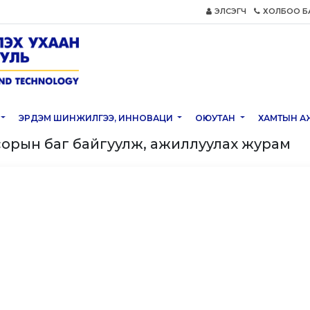
ЭЛСЭГЧ
ХОЛБОО Б
ЭРДЭМ ШИНЖИЛГЭЭ, ИННОВАЦИ
ОЮУТАН
ХАМТЫН А
орын баг байгуулж, ажиллуулах журам