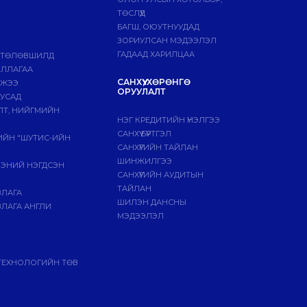
ТӨСЛҮҮД
БАГШ, ОЮУТНУУДАД
ЗОРИУЛСАН МЭДЭЭЛЭЛ
ГАДААД ХАРИЛЦАА
 ТӨЛӨВШИЛД
ИЛЛАГАА
САНХҮҮ, ХӨРӨНГӨ
МЖЭЭ
ОРУУЛАЛТ
БУСАД
ЛТ, НИЙГМИЙН
НЭГ КРЕДИТИЙН ҮНЭЛГЭЭ
САНХҮҮ БҮРТГЭЛ
ГИЙН "ШУТИС-ИЙН
САНХҮҮГИЙН ТАЙЛАН
ШИНЖИЛГЭЭ
ЭЭНИЙ НЭГДСЭН
САНХҮҮГИЙН АУДИТЫН
ТАЙЛАН
ВЛАГА
ШИЛЭН ДАНСНЫ
ЛАГА АНГЛИ
МЭДЭЭЛЭЛ
ТЕХНОЛОГИЙН ТӨВ