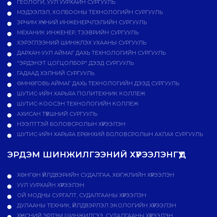
ГЕОЛОГИ, УУЛ УУРХАЙН СУРГУУЛЬ
МЭДЭЭЛЭЛ, ХОЛБООНЫ ТЕХНОЛОГИЙН СУРГУУЛЬ
ЭРЧИМ ХҮЧНИЙ ИНЖЕНЕРЧЛЭЛИЙН СУРГУУЛЬ
МЕХАНИК ИНЖЕНЕР, ТЭЭВРИЙН СУРГУУЛЬ
ХЭРЭГЛЭЭНИЙ ШИНЖЛЭХ УХААНЫ СУРГУУЛЬ
ДАРХАН-УУЛ АЙМАГ ДАХЬ ТЕХНОЛОГИЙН СУРГУУЛЬ
"ЭРДЭНЭТ ЦОГЦОЛБОР" ДЭЭД СУРГУУЛЬ
ГАДААД ХЭЛНИЙ СУРГУУЛЬ
ӨМНӨГОВЬ АЙМАГ ДАХЬ ТЕХНОЛОГИЙН ДЭЭД СУРГУУЛЬ
ШУТИС-ИЙН ХАРЬЯА ПОЛИТЕХНИК КОЛЛЕЖ
ШУТИС-КООСЭН ТЕХНОЛОГИЙН КОЛЛЕЖ
АХИСАН ТҮВШНИЙ СУРГУУЛЬ
НЭЭЛТТЭЙ БОЛОВСРОЛЫН ХҮРЭЭЛЭН
ШУТИС-ИЙН ХАРЬЯА ЕРӨНХИЙ БОЛОВСРОЛЫН АХЛАХ СУРГУУЛЬ
ЭРДЭМ ШИНЖИЛГЭЭНИЙ ХҮРЭЭЛЭНГҮҮД
ХӨНГӨН ҮЙЛДВЭРИЙН СУДАЛГАА, ХӨГЖЛИЙН ХҮРЭЭЛЭН
УУЛ УУРХАЙН ХҮРЭЭЛЭН
ОЙ МОДНЫ СУРГАЛТ, СУДАЛГААНЫ ХҮРЭЭЛЭН
ДУЛААНЫ ТЕХНИК, ҮЙЛДВЭРЛЭЛ ЭКОЛОГИЙН ХҮРЭЭЛЭН
ХҮНСНИЙ ЭРДЭМ ШИНЖИЛГЭЭ, СУДАЛГААНЫ ХҮРЭЭЛЭН