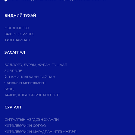
БИДНИЙ ТУХАЙ
МЭНДЧИЛГЭЭ
ЭРХЭМ ЗОРИЛГО
ТҮҮХЭН ЗАМНАЛ
ЗАСАГЛАЛ
БОДЛОГО, ДVРЭМ, ЖУРАМ, ТУШААЛ
ЗӨВЛӨЛҮҮД
ҮЙЛ АЖИЛЛАГААНЫ ТАЙЛАН
ЧАНАРЫН МЕНЕЖМЕНТ
БҮТЭЦ
АРХИВ, АЛБАН ХЭРЭГ ХӨТЛӨЛТ
СУРГАЛТ
СУРГАЛТЫН НЭГДСЭН ХУАНЛИ
ХӨТӨЛБӨРИЙН ХОРОО
ХӨТӨЛБӨРИЙН МАГАДЛАН ИТГЭМЖЛЭЛ