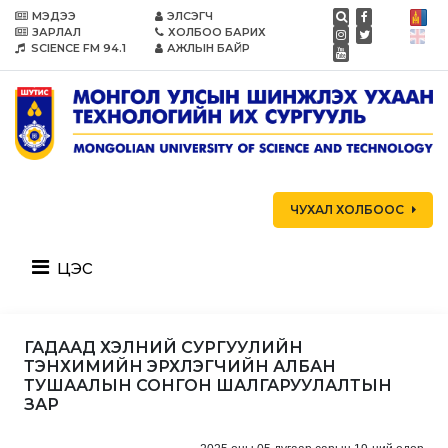
МЭДЭЭ
ЭЛСЭГЧ
ЗАРЛАЛ
ХОЛБОО БАРИХ
SCIENCE FM 94.1
АЖЛЫН БАЙР
ЧУХАЛ ХОЛБООС
цэс
ГАДААД ХЭЛНИЙ СУРГУУЛИЙН
ТЭНХИМИЙН ЭРХЛЭГЧИЙН АЛБАН
ТУШААЛЫН СОНГОН ШАЛГАРУУЛАЛТЫН
ЗАР