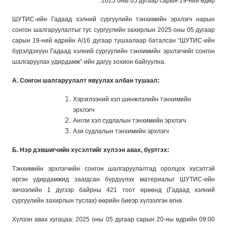
2025 оны 05 дугаар сарын 19-ний өдөр
ШУТИС-ийн Гадаад хэлний сургуулийн тэнхимийн эрхлэгч нарын
сонгон шалгаруулалтыг тус сургуулийн захирлын 2025 оны 05 дугаар
сарын 19-ний өдрийн А/16 дугаар тушаалаар баталсан “ШУТИС-ийн
бүрэлдэхүүн Гадаад хэлний сургуулийн тэнхимийн эрхлэгчийг сонгон
шалгаруулах удирдамж”-ийн дагуу зохион байгуулна.
А. Сонгон шалгаруулалт явуулах албан тушаал:
Хэрэглээний хэл шинжлэлийн тэнхимийн
эрхлэгч
Англи хэл судлалын тэнхимийн эрхлэгч
Ази судлалын тэнхимийн эрхлэгч
Б. Нэр дэвшигчийн хүсэлтийг хүлээн авах, бүртгэх:
Тэнхимийн эрхлэгчийн сонгон шалгаруулалтад оролцох хүсэлтэй
иргэн удирдамжид заагдсан бүрдүүлэх материалыг ШУТИС-ийн
хичээлийн 1 дүгээр байрны 421 тоот өрөөнд (Гадаад хэлний
сургуулийн захирлын туслах) өөрийн биеэр хүлээлгэн өгнө.
Хүлээн авах хугацаа: 2025 оны 05 дугаар сарын 20-ны өдрийн 09:00