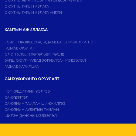
ОЮУТНЫ ҮЙЛЧИЛГЭЭНИЙ НЭГДСЭН ХУАНЛИ
ОЮУТНЫ ГАРЫН АВЛАГА
ОЮУТНЫ ГАРЫН АВЛАГА АНГЛИ
ХАМТЫН АЖИЛЛАГАА
ЗОЧИН ПРОФЕССОР, ГАДААД БАГШ, МЭРГЭЖИЛТЭН
ГАДААД ОЮУТАН
ОЛОН УЛСЫН ХӨТӨЛБӨР, ТӨСЛҮҮД
БАГШ, ОЮУТНУУДАД ЗОРИУЛСАН МЭДЭЭЛЭЛ
ГАДААД ХАРИЛЦАА
САНХҮҮ, ХӨРӨНГӨ ОРУУЛАЛТ
НЭГ КРЕДИТИЙН ҮНЭЛГЭЭ
САНХҮҮ БҮРТГЭЛ
САНХҮҮГИЙН ТАЙЛАН ШИНЖИЛГЭЭ
САНХҮҮГИЙН АУДИТЫН ТАЙЛАН
ШИЛЭН ДАНСНЫ МЭДЭЭЛЭЛ