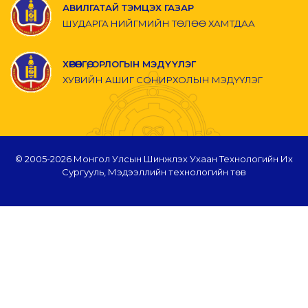
АВИЛГАТАЙ ТЭМЦЭХ ГАЗАР
ШУДАРГА НИЙГМИЙН ТӨЛӨӨ ХАМТДАА
ХӨРӨНГӨ, ОРЛОГЫН МЭДҮҮЛЭГ
ХУВИЙН АШИГ СОНИРХОЛЫН МЭДҮҮЛЭГ
© 2005-
2026 Монгол Улсын Шинжлэх Ухаан Технологийн Их
Сургууль, Мэдээллийн технологийн төв