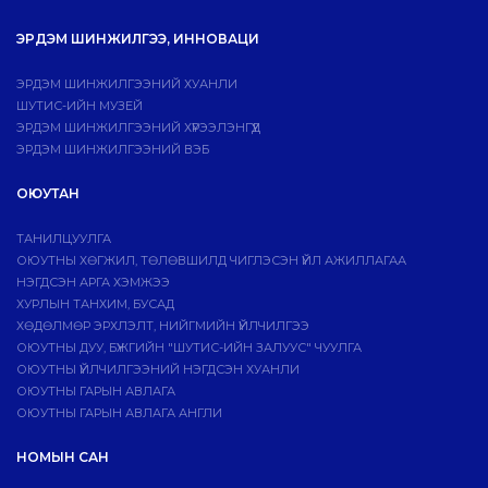
ЭРДЭМ ШИНЖИЛГЭЭ, ИННОВАЦИ
ЭРДЭМ ШИНЖИЛГЭЭНИЙ ХУАНЛИ
ШУТИС-ИЙН МУЗЕЙ
ЭРДЭМ ШИНЖИЛГЭЭНИЙ ХҮРЭЭЛЭНГҮҮД
ЭРДЭМ ШИНЖИЛГЭЭНИЙ ВЭБ
ОЮУТАН
ТАНИЛЦУУЛГА
ОЮУТНЫ ХӨГЖИЛ, ТӨЛӨВШИЛД ЧИГЛЭСЭН ҮЙЛ АЖИЛЛАГАА
НЭГДСЭН АРГА ХЭМЖЭЭ
ХУРЛЫН ТАНХИМ, БУСАД
ХӨДӨЛМӨР ЭРХЛЭЛТ, НИЙГМИЙН ҮЙЛЧИЛГЭЭ
ОЮУТНЫ ДУУ, БҮЖГИЙН "ШУТИС-ИЙН ЗАЛУУС" ЧУУЛГА
ОЮУТНЫ ҮЙЛЧИЛГЭЭНИЙ НЭГДСЭН ХУАНЛИ
ОЮУТНЫ ГАРЫН АВЛАГА
ОЮУТНЫ ГАРЫН АВЛАГА АНГЛИ
НОМЫН САН