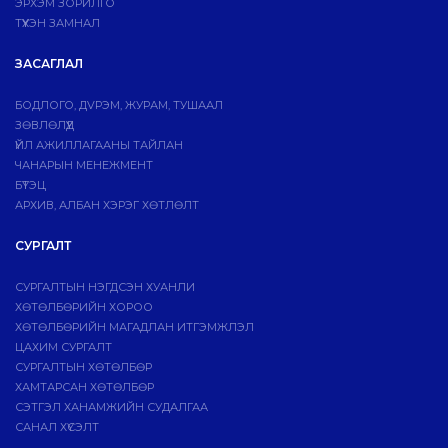
ЭРХЭМ ЗОРИЛГО
ТҮҮХЭН ЗАМНАЛ
ЗАСАГЛАЛ
БОДЛОГО, ДVРЭМ, ЖУРАМ, ТУШААЛ
ЗӨВЛӨЛҮҮД
ҮЙЛ АЖИЛЛАГААНЫ ТАЙЛАН
ЧАНАРЫН МЕНЕЖМЕНТ
БҮТЭЦ
АРХИВ, АЛБАН ХЭРЭГ ХӨТЛӨЛТ
СУРГАЛТ
СУРГАЛТЫН НЭГДСЭН ХУАНЛИ
ХӨТӨЛБӨРИЙН ХОРОО
ХӨТӨЛБӨРИЙН МАГАДЛАН ИТГЭМЖЛЭЛ
ЦАХИМ СУРГАЛТ
СУРГАЛТЫН ХӨТӨЛБӨР
ХАМТАРСАН ХӨТӨЛБӨР
СЭТГЭЛ ХАНАМЖИЙН СУДАЛГАА
САНАЛ ХҮСЭЛТ