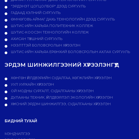
"ЭРДЭНЭТ ЦОГЦОЛБОР" ДЭЭД СУРГУУЛЬ
ГАДААД ХЭЛНИЙ СУРГУУЛЬ
ӨМНӨГОВЬ АЙМАГ ДАХЬ ТЕХНОЛОГИЙН ДЭЭД СУРГУУЛЬ
ШУТИС-ИЙН ХАРЬЯА ПОЛИТЕХНИК КОЛЛЕЖ
ШУТИС-КООСЭН ТЕХНОЛОГИЙН КОЛЛЕЖ
АХИСАН ТҮВШНИЙ СУРГУУЛЬ
НЭЭЛТТЭЙ БОЛОВСРОЛЫН ХҮРЭЭЛЭН
ШУТИС-ИЙН ХАРЬЯА ЕРӨНХИЙ БОЛОВСРОЛЫН АХЛАХ СУРГУУЛЬ
ЭРДЭМ ШИНЖИЛГЭЭНИЙ ХҮРЭЭЛЭНГҮҮД
ХӨНГӨН ҮЙЛДВЭРИЙН СУДАЛГАА, ХӨГЖЛИЙН ХҮРЭЭЛЭН
УУЛ УУРХАЙН ХҮРЭЭЛЭН
ОЙ МОДНЫ СУРГАЛТ, СУДАЛГААНЫ ХҮРЭЭЛЭН
ДУЛААНЫ ТЕХНИК, ҮЙЛДВЭРЛЭЛ ЭКОЛОГИЙН ХҮРЭЭЛЭН
ХҮНСНИЙ ЭРДЭМ ШИНЖИЛГЭЭ, СУДАЛГААНЫ ХҮРЭЭЛЭН
БИДНИЙ ТУХАЙ
МЭНДЧИЛГЭЭ