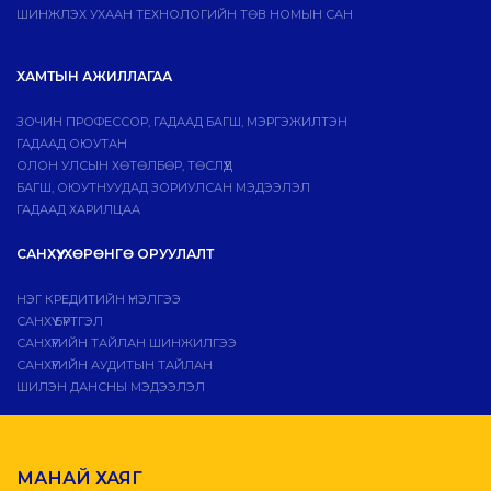
ШИНЖЛЭХ УХААН ТЕХНОЛОГИЙН ТӨВ НОМЫН САН
ХАМТЫН АЖИЛЛАГАА
ЗОЧИН ПРОФЕССОР, ГАДААД БАГШ, МЭРГЭЖИЛТЭН
ГАДААД ОЮУТАН
ОЛОН УЛСЫН ХӨТӨЛБӨР, ТӨСЛҮҮД
БАГШ, ОЮУТНУУДАД ЗОРИУЛСАН МЭДЭЭЛЭЛ
ГАДААД ХАРИЛЦАА
САНХҮҮ, ХӨРӨНГӨ ОРУУЛАЛТ
НЭГ КРЕДИТИЙН ҮНЭЛГЭЭ
САНХҮҮ БҮРТГЭЛ
САНХҮҮГИЙН ТАЙЛАН ШИНЖИЛГЭЭ
САНХҮҮГИЙН АУДИТЫН ТАЙЛАН
ШИЛЭН ДАНСНЫ МЭДЭЭЛЭЛ
МАНАЙ ХАЯГ