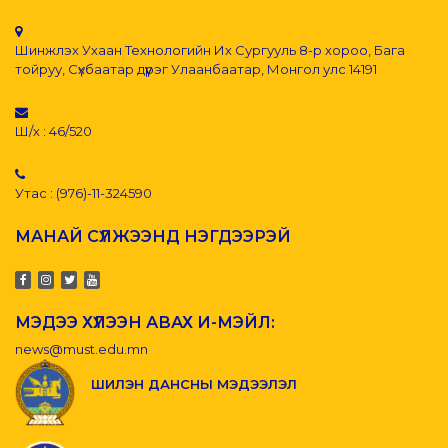
Шинжлэх Ухаан Технологийн Их Сургууль 8-р хороо, Бага
тойруу, Сүхбаатар дүүрэг Улаанбаатар, Монгол улс 14191
Ш/х : 46/520
Утас : (976)-11-324590
МАНАЙ СҮЛЖЭЭНД НЭГДЭЭРЭЙ
МЭДЭЭ ХҮЛЭЭН АВАХ И-МЭЙЛ:
news@must.edu.mn
ШИЛЭН ДАНСНЫ МЭДЭЭЛЭЛ