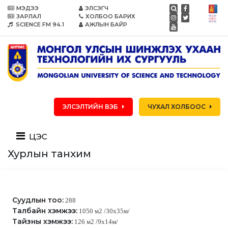
МЭДЭЭ
ЭЛСЭГЧ
ЗАРЛАЛ
ХОЛБОО БАРИХ
SCIENCE FM 94.1
АЖЛЫН БАЙР
ЭЛСЭЛТИЙН ВЭБ
ЧУХАЛ ХОЛБООС
цэс
Хурлын танхим
Суудлын тоо:
288
Талбайн хэмжээ:
1050 м2 /30x35м/
Тайзны хэмжээ:
126 м2 /9х14м/