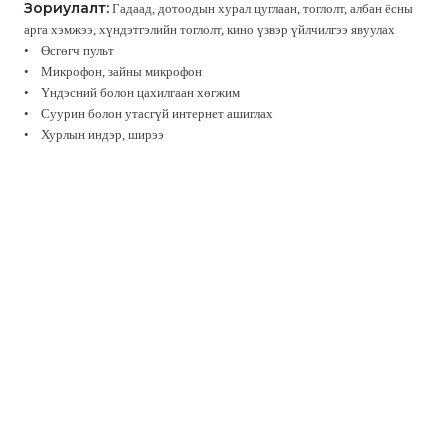
Зориулалт:
Гадаад, дотоодын хурал цуглаан, тоглолт, албан ёсны
арга хэмжээ, хүндэтгэлийн тоглолт, кино үзвэр үйлчилгээ явуулах
• Өсгөгч пульт
• Микрофон, зайны микрофон
• Үндэсний болон цахилгаан хөгжим
• Суурин болон утасгүй интернет ашиглах
• Хурлын индэр, ширээ