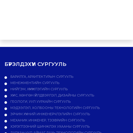
БҮРЭЛДЭХҮҮН СУРГУУЛЬ
БАРИЛГА, АРХИТЕКТУРЫН СУРГУУЛЬ
МЕНЕЖМЕНТИЙН СУРГУУЛЬ
НИЙГЭМ, ХҮМҮҮНЛЭГИЙН СУРГУУЛЬ
ХҮНС, ХӨНГӨН ҮЙЛДВЭРЛЭЛ, ДИЗАЙНЫ СУРГУУЛЬ
ГЕОЛОГИ, УУЛ УУРХАЙН СУРГУУЛЬ
МЭДЭЭЛЭЛ, ХОЛБООНЫ ТЕХНОЛОГИЙН СУРГУУЛЬ
ЭРЧИМ ХҮЧНИЙ ИНЖЕНЕРЧЛЭЛИЙН СУРГУУЛЬ
МЕХАНИК ИНЖЕНЕР, ТЭЭВРИЙН СУРГУУЛЬ
ХЭРЭГЛЭЭНИЙ ШИНЖЛЭХ УХААНЫ СУРГУУЛЬ
ДАРХАН-УУЛ АЙМАГ ДАХЬ ТЕХНОЛОГИЙН СУРГУУЛЬ