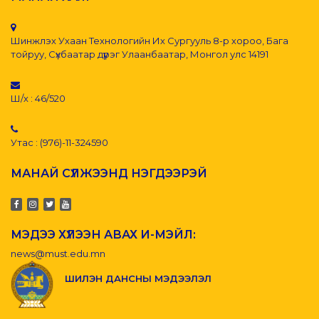
Шинжлэх Ухаан Технологийн Их Сургууль 8-р хороо, Бага
тойруу, Сүхбаатар дүүрэг Улаанбаатар, Монгол улс 14191
Ш/х : 46/520
Утас : (976)-11-324590
МАНАЙ СҮЛЖЭЭНД НЭГДЭЭРЭЙ
МЭДЭЭ ХҮЛЭЭН АВАХ И-МЭЙЛ:
news@must.edu.mn
ШИЛЭН ДАНСНЫ МЭДЭЭЛЭЛ