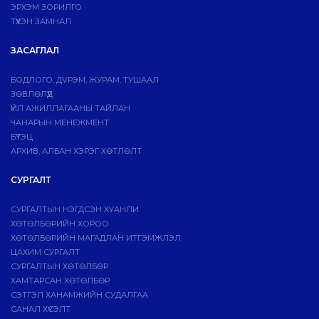
ЭРХЭМ ЗОРИЛГО
ТҮҮХЭН ЗАМНАЛ
ЗАСАГЛАЛ
БОДЛОГО, ДVРЭМ, ЖУРАМ, ТУШААЛ
ЗӨВЛӨЛҮҮД
ҮЙЛ АЖИЛЛАГААНЫ ТАЙЛАН
ЧАНАРЫН МЕНЕЖМЕНТ
БҮТЭЦ
АРХИВ, АЛБАН ХЭРЭГ ХӨТЛӨЛТ
СУРГАЛТ
СУРГАЛТЫН НЭГДСЭН ХУАНЛИ
ХӨТӨЛБӨРИЙН ХОРОО
ХӨТӨЛБӨРИЙН МАГАДЛАН ИТГЭМЖЛЭЛ
ЦАХИМ СУРГАЛТ
СУРГАЛТЫН ХӨТӨЛБӨР
ХАМТАРСАН ХӨТӨЛБӨР
СЭТГЭЛ ХАНАМЖИЙН СУДАЛГАА
САНАЛ ХҮСЭЛТ