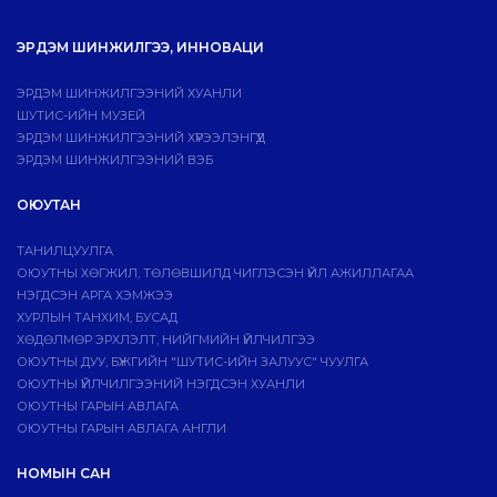
ЭРДЭМ ШИНЖИЛГЭЭ, ИННОВАЦИ
ЭРДЭМ ШИНЖИЛГЭЭНИЙ ХУАНЛИ
ШУТИС-ИЙН МУЗЕЙ
ЭРДЭМ ШИНЖИЛГЭЭНИЙ ХҮРЭЭЛЭНГҮҮД
ЭРДЭМ ШИНЖИЛГЭЭНИЙ ВЭБ
ОЮУТАН
ТАНИЛЦУУЛГА
ОЮУТНЫ ХӨГЖИЛ, ТӨЛӨВШИЛД ЧИГЛЭСЭН ҮЙЛ АЖИЛЛАГАА
НЭГДСЭН АРГА ХЭМЖЭЭ
ХУРЛЫН ТАНХИМ, БУСАД
ХӨДӨЛМӨР ЭРХЛЭЛТ, НИЙГМИЙН ҮЙЛЧИЛГЭЭ
ОЮУТНЫ ДУУ, БҮЖГИЙН "ШУТИС-ИЙН ЗАЛУУС" ЧУУЛГА
ОЮУТНЫ ҮЙЛЧИЛГЭЭНИЙ НЭГДСЭН ХУАНЛИ
ОЮУТНЫ ГАРЫН АВЛАГА
ОЮУТНЫ ГАРЫН АВЛАГА АНГЛИ
НОМЫН САН