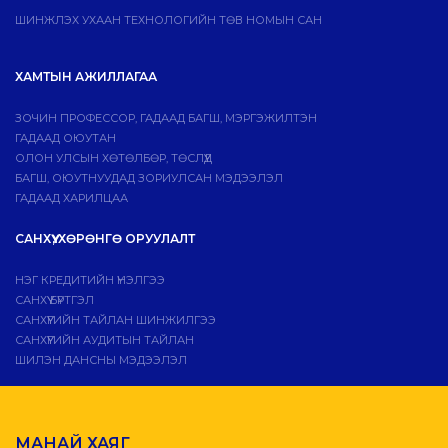
ШИНЖЛЭХ УХААН ТЕХНОЛОГИЙН ТӨВ НОМЫН САН
ХАМТЫН АЖИЛЛАГАА
ЗОЧИН ПРОФЕССОР, ГАДААД БАГШ, МЭРГЭЖИЛТЭН
ГАДААД ОЮУТАН
ОЛОН УЛСЫН ХӨТӨЛБӨР, ТӨСЛҮҮД
БАГШ, ОЮУТНУУДАД ЗОРИУЛСАН МЭДЭЭЛЭЛ
ГАДААД ХАРИЛЦАА
САНХҮҮ, ХӨРӨНГӨ ОРУУЛАЛТ
НЭГ КРЕДИТИЙН ҮНЭЛГЭЭ
САНХҮҮ БҮРТГЭЛ
САНХҮҮГИЙН ТАЙЛАН ШИНЖИЛГЭЭ
САНХҮҮГИЙН АУДИТЫН ТАЙЛАН
ШИЛЭН ДАНСНЫ МЭДЭЭЛЭЛ
МАНАЙ ХАЯГ