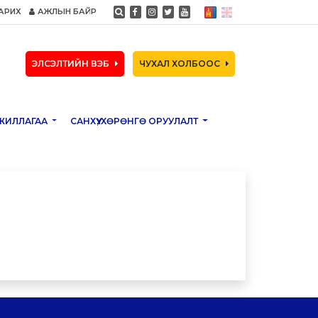
АРИХ
АЖЛЫН БАЙР
ЭЛСЭЛТИЙН ВЭБ
ЧУХАЛ ХОЛБООС
ЖИЛЛАГАА
САНХҮҮ, ХӨРӨНГӨ ОРУУЛАЛТ