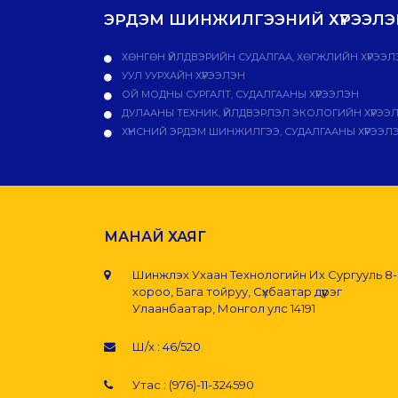
ЭРДЭМ ШИНЖИЛГЭЭНИЙ ХҮРЭЭЛЭН
ХӨНГӨН ҮЙЛДВЭРИЙН СУДАЛГАА, ХӨГЖЛИЙН ХҮРЭЭЛ
УУЛ УУРХАЙН ХҮРЭЭЛЭН
ОЙ МОДНЫ СУРГАЛТ, СУДАЛГААНЫ ХҮРЭЭЛЭН
ДУЛААНЫ ТЕХНИК, ҮЙЛДВЭРЛЭЛ ЭКОЛОГИЙН ХҮРЭЭ
ХҮНСНИЙ ЭРДЭМ ШИНЖИЛГЭЭ, СУДАЛГААНЫ ХҮРЭЭЛ
МАНАЙ ХАЯГ
Шинжлэх Ухаан Технологийн Их Сургууль 8
хороо, Бага тойруу, Сүхбаатар дүүрэг
Улаанбаатар, Монгол улс 14191
Ш/х : 46/520
Утас : (976)-11-324590