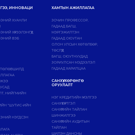
ГЭЭ, ИННОВАЦИ
ХАМТЫН АЖИЛЛАГАА
ЭНИЙ ХУАНЛИ
ЗОЧИН ПРОФЕССОР,
Й
ГАДААД БАГШ,
НИЙ ХҮРЭЭЛЭНГҮҮД
МЭРГЭЖИЛТЭН
ЭНИЙ ВЭБ
ГАДААД ОЮУТАН
ОЛОН УЛСЫН ХӨТӨЛБӨР,
ТӨСЛҮҮД
БАГШ, ОЮУТНУУДАД
ЗОРИУЛСАН МЭДЭЭЛЭЛ
ГАДААД ХАРИЛЦАА
 ТӨЛӨВШИЛД
ИЛЛАГАА
САНХҮҮ, ХӨРӨНГӨ
МЖЭЭ
ОРУУЛАЛТ
БУСАД
ЛТ, НИЙГМИЙН
НЭГ КРЕДИТИЙН ҮНЭЛГЭЭ
САНХҮҮ БҮРТГЭЛ
ГИЙН "ШУТИС-ИЙН
САНХҮҮГИЙН ТАЙЛАН
ШИНЖИЛГЭЭ
ЭЭНИЙ НЭГДСЭН
САНХҮҮГИЙН АУДИТЫН
ТАЙЛАН
ВЛАГА
ШИЛЭН ДАНСНЫ