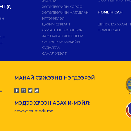
ОЮУТНЫ ГАРЫН АВ
ХУАНЛИ
ГҮҮД
ХӨТӨЛБӨРИЙН ХОРОО
НОМЫН САН
ХӨТӨЛБӨРИЙН МАГАДЛАН
ИТГЭМЖЛЭЛ
ЭН
ЦАХИМ СУРГАЛТ
ШИНЖЛЭХ УХААН 
СУРГАЛТЫН ХӨТӨЛБӨР
НОМЫН САН
ХАМТАРСАН ХӨТӨЛБӨР
ЛЭН
СЭТГЭЛ ХАНАМЖИЙН
ЭН
СУДАЛГАА
САНАЛ ХҮСЭЛТ
МАНАЙ СҮЛЖЭЭНД НЭГДЭЭРЭЙ
-р
МЭДЭЭ ХҮЛЭЭН АВАХ И-МЭЙЛ:
news@must.edu.mn