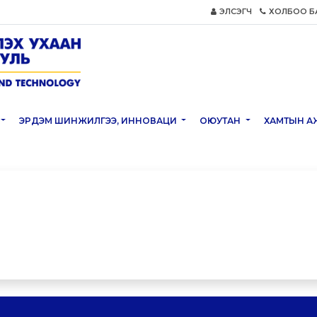
ЭЛСЭГЧ
ХОЛБОО Б
ЭРДЭМ ШИНЖИЛГЭЭ, ИННОВАЦИ
ОЮУТАН
ХАМТЫН А