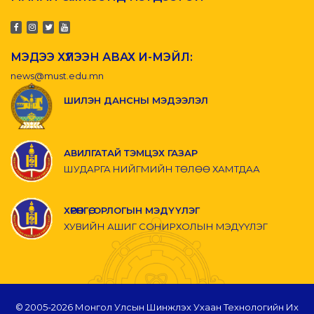
МЭДЭЭ ХҮЛЭЭН АВАХ И-МЭЙЛ:
news@must.edu.mn
ШИЛЭН ДАНСНЫ МЭДЭЭЛЭЛ
АВИЛГАТАЙ ТЭМЦЭХ ГАЗАР
ШУДАРГА НИЙГМИЙН ТӨЛӨӨ ХАМТДАА
ХӨРӨНГӨ, ОРЛОГЫН МЭДҮҮЛЭГ
ХУВИЙН АШИГ СОНИРХОЛЫН МЭДҮҮЛЭГ
© 2005-
2026 Монгол Улсын Шинжлэх Ухаан Технологийн Их