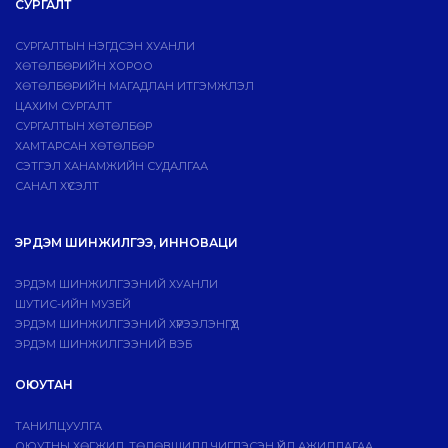
СУРГАЛТ
СУРГАЛТЫН НЭГДСЭН ХУАНЛИ
ХӨТӨЛБӨРИЙН ХОРОО
ХӨТӨЛБӨРИЙН МАГАДЛАН ИТГЭМЖЛЭЛ
ЦАХИМ СУРГАЛТ
СУРГАЛТЫН ХӨТӨЛБӨР
ХАМТАРСАН ХӨТӨЛБӨР
СЭТГЭЛ ХАНАМЖИЙН СУДАЛГАА
САНАЛ ХҮСЭЛТ
ЭРДЭМ ШИНЖИЛГЭЭ, ИННОВАЦИ
ЭРДЭМ ШИНЖИЛГЭЭНИЙ ХУАНЛИ
ШУТИС-ИЙН МУЗЕЙ
ЭРДЭМ ШИНЖИЛГЭЭНИЙ ХҮРЭЭЛЭНГҮҮД
ЭРДЭМ ШИНЖИЛГЭЭНИЙ ВЭБ
ОЮУТАН
ТАНИЛЦУУЛГА
ОЮУТНЫ ХӨГЖИЛ, ТӨЛӨВШИЛД ЧИГЛЭСЭН ҮЙЛ АЖИЛЛАГАА