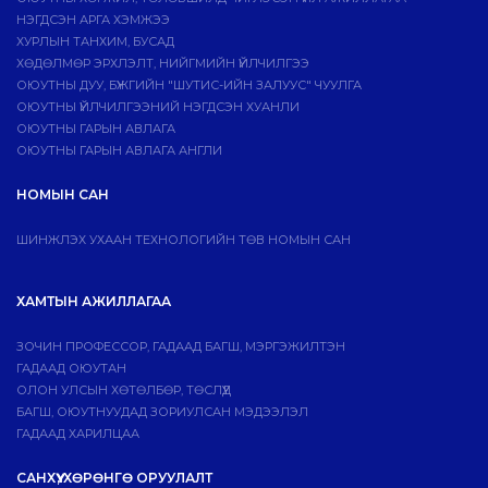
НЭГДСЭН АРГА ХЭМЖЭЭ
ХУРЛЫН ТАНХИМ, БУСАД
ХӨДӨЛМӨР ЭРХЛЭЛТ, НИЙГМИЙН ҮЙЛЧИЛГЭЭ
ОЮУТНЫ ДУУ, БҮЖГИЙН "ШУТИС-ИЙН ЗАЛУУС" ЧУУЛГА
ОЮУТНЫ ҮЙЛЧИЛГЭЭНИЙ НЭГДСЭН ХУАНЛИ
ОЮУТНЫ ГАРЫН АВЛАГА
ОЮУТНЫ ГАРЫН АВЛАГА АНГЛИ
НОМЫН САН
ШИНЖЛЭХ УХААН ТЕХНОЛОГИЙН ТӨВ НОМЫН САН
ХАМТЫН АЖИЛЛАГАА
ЗОЧИН ПРОФЕССОР, ГАДААД БАГШ, МЭРГЭЖИЛТЭН
ГАДААД ОЮУТАН
ОЛОН УЛСЫН ХӨТӨЛБӨР, ТӨСЛҮҮД
БАГШ, ОЮУТНУУДАД ЗОРИУЛСАН МЭДЭЭЛЭЛ
ГАДААД ХАРИЛЦАА
САНХҮҮ, ХӨРӨНГӨ ОРУУЛАЛТ