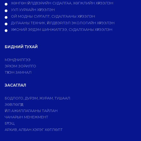
ХӨНГӨН ҮЙЛДВЭРИЙН СУДАЛГАА, ХӨГЖЛИЙН ХҮРЭЭЛЭН
УУЛ УУРХАЙН ХҮРЭЭЛЭН
ОЙ МОДНЫ СУРГАЛТ, СУДАЛГААНЫ ХҮРЭЭЛЭН
ДУЛААНЫ ТЕХНИК, ҮЙЛДВЭРЛЭЛ ЭКОЛОГИЙН ХҮРЭЭЛЭН
ХҮНСНИЙ ЭРДЭМ ШИНЖИЛГЭЭ, СУДАЛГААНЫ ХҮРЭЭЛЭН
БИДНИЙ ТУХАЙ
МЭНДЧИЛГЭЭ
ЭРХЭМ ЗОРИЛГО
ТҮҮХЭН ЗАМНАЛ
ЗАСАГЛАЛ
БОДЛОГО, ДVРЭМ, ЖУРАМ, ТУШААЛ
ЗӨВЛӨЛҮҮД
ҮЙЛ АЖИЛЛАГААНЫ ТАЙЛАН
ЧАНАРЫН МЕНЕЖМЕНТ
БҮТЭЦ
АРХИВ, АЛБАН ХЭРЭГ ХӨТЛӨЛТ