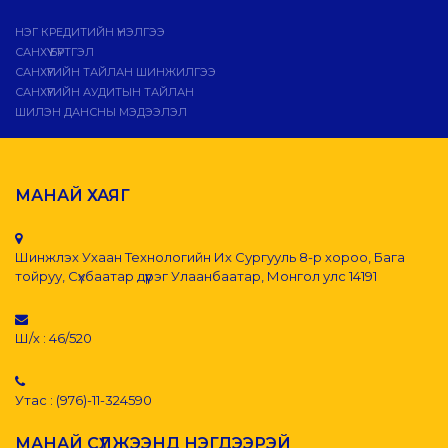
НЭГ КРЕДИТИЙН ҮНЭЛГЭЭ
САНХҮҮ БҮРТГЭЛ
САНХҮҮГИЙН ТАЙЛАН ШИНЖИЛГЭЭ
САНХҮҮГИЙН АУДИТЫН ТАЙЛАН
ШИЛЭН ДАНСНЫ МЭДЭЭЛЭЛ
МАНАЙ ХАЯГ
Шинжлэх Ухаан Технологийн Их Сургууль 8-р хороо, Бага
тойруу, Сүхбаатар дүүрэг Улаанбаатар, Монгол улс 14191
Ш/х : 46/520
Утас : (976)-11-324590
МАНАЙ СҮЛЖЭЭНД НЭГДЭЭРЭЙ