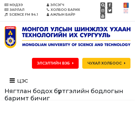
МЭДЭЭ
ЭЛСЭГЧ
ЗАРЛАЛ
ХОЛБОО БАРИХ
SCIENCE FM 94.1
АЖЛЫН БАЙР
ЭЛСЭЛТИЙН ВЭБ
ЧУХАЛ ХОЛБООС
цэс
Нягтлан бодох бүртгэлийн бодлогын
баримт бичиг