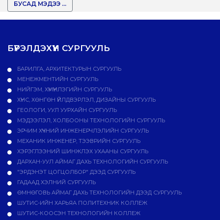
БУСАД МЭДЭЭ ...
БҮРЭЛДЭХҮҮН СУРГУУЛЬ
БАРИЛГА, АРХИТЕКТУРЫН СУРГУУЛЬ
МЕНЕЖМЕНТИЙН СУРГУУЛЬ
НИЙГЭМ, ХҮМҮҮНЛЭГИЙН СУРГУУЛЬ
ХҮНС, ХӨНГӨН ҮЙЛДВЭРЛЭЛ, ДИЗАЙНЫ СУРГУУЛЬ
ГЕОЛОГИ, УУЛ УУРХАЙН СУРГУУЛЬ
МЭДЭЭЛЭЛ, ХОЛБООНЫ ТЕХНОЛОГИЙН СУРГУУЛЬ
ЭРЧИМ ХҮЧНИЙ ИНЖЕНЕРЧЛЭЛИЙН СУРГУУЛЬ
МЕХАНИК ИНЖЕНЕР, ТЭЭВРИЙН СУРГУУЛЬ
ХЭРЭГЛЭЭНИЙ ШИНЖЛЭХ УХААНЫ СУРГУУЛЬ
ДАРХАН-УУЛ АЙМАГ ДАХЬ ТЕХНОЛОГИЙН СУРГУУЛЬ
"ЭРДЭНЭТ ЦОГЦОЛБОР" ДЭЭД СУРГУУЛЬ
ГАДААД ХЭЛНИЙ СУРГУУЛЬ
ӨМНӨГОВЬ АЙМАГ ДАХЬ ТЕХНОЛОГИЙН ДЭЭД СУРГУУЛЬ
ШУТИС-ИЙН ХАРЬЯА ПОЛИТЕХНИК КОЛЛЕЖ
ШУТИС-КООСЭН ТЕХНОЛОГИЙН КОЛЛЕЖ