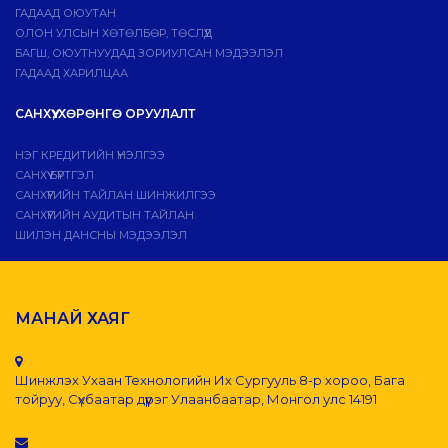
ГАДААД ОЮУТАН
ОЛОН УЛСЫН ХӨТӨЛБӨР, ТӨСЛҮҮД
БАГШ, ОЮУТНУУДАД ЗОРИУЛСАН МЭДЭЭЛЭЛ
ГАДААД ХАРИЛЦАА
САНХҮҮ, ХӨРӨНГӨ ОРУУЛАЛТ
НЭГ КРЕДИТИЙН ҮНЭЛГЭЭ
САНХҮҮ БҮРТГЭЛ
САНХҮҮГИЙН ТАЙЛАН ШИНЖИЛГЭЭ
САНХҮҮГИЙН АУДИТЫН ТАЙЛАН
ШИЛЭН ДАНСНЫ МЭДЭЭЛЭЛ
МАНАЙ ХАЯГ
Шинжлэх Ухаан Технологийн Их Сургууль 8-р хороо, Бага
тойруу, Сүхбаатар дүүрэг Улаанбаатар, Монгол улс 14191