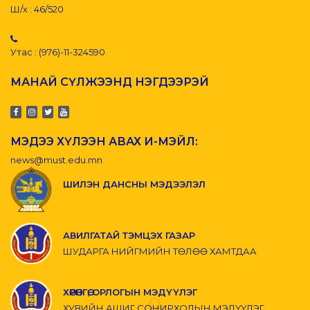
Ш/х : 46/520
Утас : (976)-11-324590
МАНАЙ СҮЛЖЭЭНД НЭГДЭЭРЭЙ
МЭДЭЭ ХҮЛЭЭН АВАХ И-МЭЙЛ:
news@must.edu.mn
ШИЛЭН ДАНСНЫ МЭДЭЭЛЭЛ
АВИЛГАТАЙ ТЭМЦЭХ ГАЗАР
ШУДАРГА НИЙГМИЙН ТӨЛӨӨ ХАМТДАА
ХӨРӨНГӨ, ОРЛОГЫН МЭДҮҮЛЭГ
ХУВИЙН АШИГ СОНИРХОЛЫН МЭДҮҮЛЭГ