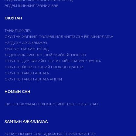
ЭРДЭМ ШИНЖИЛГЭЭНИЙ ВЭБ
ОЮУТАН
ТАНИЛЦУУЛГА
ОЮУТНЫ ХӨГЖИЛ, ТӨЛӨВШИЛД ЧИГЛЭСЭН ҮЙЛ АЖИЛЛАГАА
НЭГДСЭН АРГА ХЭМЖЭЭ
ХУРЛЫН ТАНХИМ, БУСАД
ХӨДӨЛМӨР ЭРХЛЭЛТ, НИЙГМИЙН ҮЙЛЧИЛГЭЭ
ОЮУТНЫ ДУУ, БҮЖГИЙН "ШУТИС-ИЙН ЗАЛУУС" ЧУУЛГА
ОЮУТНЫ ҮЙЛЧИЛГЭЭНИЙ НЭГДСЭН ХУАНЛИ
ОЮУТНЫ ГАРЫН АВЛАГА
ОЮУТНЫ ГАРЫН АВЛАГА АНГЛИ
НОМЫН САН
ШИНЖЛЭХ УХААН ТЕХНОЛОГИЙН ТӨВ НОМЫН САН
ХАМТЫН АЖИЛЛАГАА
ЗОЧИН ПРОФЕССОР, ГАДААД БАГШ, МЭРГЭЖИЛТЭН