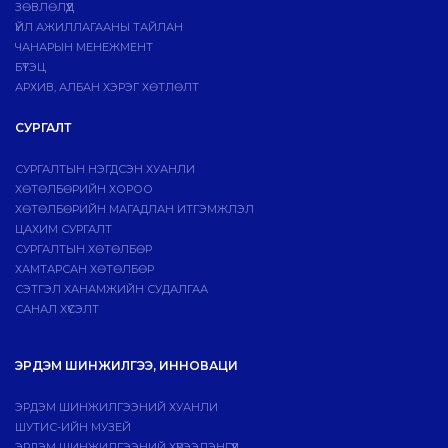
ЗӨВЛӨЛҮҮД
ҮЙЛ АЖИЛЛАГААНЫ ТАЙЛАН
ЧАНАРЫН МЕНЕЖМЕНТ
БҮТЭЦ
АРХИВ, АЛБАН ХЭРЭГ ХӨТЛӨЛТ
СУРГАЛТ
СУРГАЛТЫН НЭГДСЭН ХУАНЛИ
ХӨТӨЛБӨРИЙН ХОРОО
ХӨТӨЛБӨРИЙН МАГАДЛАН ИТГЭМЖЛЭЛ
ЦАХИМ СУРГАЛТ
СУРГАЛТЫН ХӨТӨЛБӨР
ХАМТАРСАН ХӨТӨЛБӨР
СЭТГЭЛ ХАНАМЖИЙН СУДАЛГАА
САНАЛ ХҮСЭЛТ
ЭРДЭМ ШИНЖИЛГЭЭ, ИННОВАЦИ
ЭРДЭМ ШИНЖИЛГЭЭНИЙ ХУАНЛИ
ШУТИС-ИЙН МУЗЕЙ
ЭРДЭМ ШИНЖИЛГЭЭНИЙ ХҮРЭЭЛЭНГҮҮД