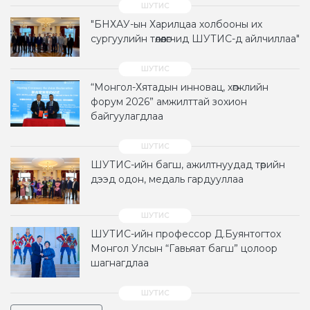
"БНХАУ-ын Харилцаа холбооны их
сургуулийн төлөөлөгчид ШУТИС-д айлчиллаа"
“Монгол-Хятадын инновац, хөгжлийн
форум 2026” амжилттай зохион
байгуулагдлаа
ШУТИС-ийн багш, ажилтнуудад төрийн
дээд одон, медаль гардууллаа
ШУТИС-ийн профессор Д.Буянтогтох
Монгол Улсын “Гавьяат багш” цолоор
шагнагдлаа