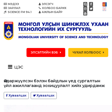
МЭДЭЭ
ЭЛСЭГЧ
ЗАРЛАЛ
ХОЛБОО БАРИХ
SCIENCE FM 94.1
АЖЛЫН БАЙР
ЭЛСЭЛТИЙН ВЭБ
ЧУХАЛ ХОЛБООС
цэс
Өндөржүүлсэн бэлэн байдлын үед сургалтын
үйл ажиллагаанд зохицуулалт хийх удирдамж
Хуваалцах
Хуваалцах