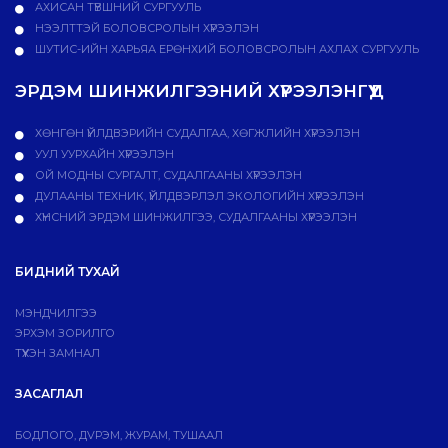
АХИСАН ТҮВШНИЙ СУРГУУЛЬ
НЭЭЛТТЭЙ БОЛОВСРОЛЫН ХҮРЭЭЛЭН
ШУТИС-ИЙН ХАРЬЯА ЕРӨНХИЙ БОЛОВСРОЛЫН АХЛАХ СУРГУУЛЬ
ЭРДЭМ ШИНЖИЛГЭЭНИЙ ХҮРЭЭЛЭНГҮҮД
ХӨНГӨН ҮЙЛДВЭРИЙН СУДАЛГАА, ХӨГЖЛИЙН ХҮРЭЭЛЭН
УУЛ УУРХАЙН ХҮРЭЭЛЭН
ОЙ МОДНЫ СУРГАЛТ, СУДАЛГААНЫ ХҮРЭЭЛЭН
ДУЛААНЫ ТЕХНИК, ҮЙЛДВЭРЛЭЛ ЭКОЛОГИЙН ХҮРЭЭЛЭН
ХҮНСНИЙ ЭРДЭМ ШИНЖИЛГЭЭ, СУДАЛГААНЫ ХҮРЭЭЛЭН
БИДНИЙ ТУХАЙ
МЭНДЧИЛГЭЭ
ЭРХЭМ ЗОРИЛГО
ТҮҮХЭН ЗАМНАЛ
ЗАСАГЛАЛ
БОДЛОГО, ДVРЭМ, ЖУРАМ, ТУШААЛ