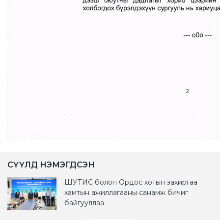
СҮҮЛД НЭМЭГДСЭН
ШУТИС болон Ордос хотын захиргаа
хамтын ажиллагааны санамж бичиг
байгууллаа