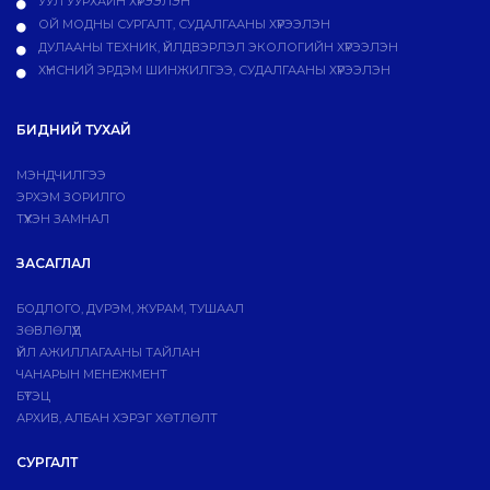
УУЛ УУРХАЙН ХҮРЭЭЛЭН
ОЙ МОДНЫ СУРГАЛТ, СУДАЛГААНЫ ХҮРЭЭЛЭН
ДУЛААНЫ ТЕХНИК, ҮЙЛДВЭРЛЭЛ ЭКОЛОГИЙН ХҮРЭЭЛЭН
ХҮНСНИЙ ЭРДЭМ ШИНЖИЛГЭЭ, СУДАЛГААНЫ ХҮРЭЭЛЭН
БИДНИЙ ТУХАЙ
МЭНДЧИЛГЭЭ
ЭРХЭМ ЗОРИЛГО
ТҮҮХЭН ЗАМНАЛ
ЗАСАГЛАЛ
БОДЛОГО, ДVРЭМ, ЖУРАМ, ТУШААЛ
ЗӨВЛӨЛҮҮД
ҮЙЛ АЖИЛЛАГААНЫ ТАЙЛАН
ЧАНАРЫН МЕНЕЖМЕНТ
БҮТЭЦ
АРХИВ, АЛБАН ХЭРЭГ ХӨТЛӨЛТ
СУРГАЛТ