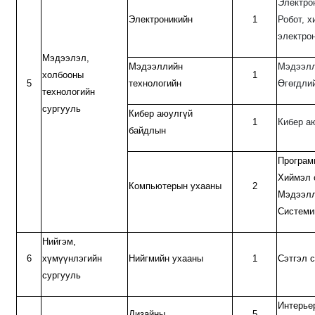
Электро
Электроникийн
1
Робот, 
электро
Мэдээлэл,
Мэдээллийн
Мэдээлл
холбооны
1
5
технологийн
Өгөгдли
технологийн
сургууль
Кибер аюулгүй
1
Кибер а
байдлын
Програм
Хиймэл 
Компьютерын ухааны
2
Мэдээлл
Системи
Нийгэм,
6
хүмүүнлэгийн
Нийгмийн ухааны
1
Сэтгэл 
сургууль
Интерье
Дизайны
5