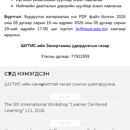
Нийгмийн даатгалын дэвтрийн хуулбар эсвэл лавлагаа
Бүртгэл:
Бүрдүүлэх материалаа нэг PDF файл
болгон 2026
оны 05 дугаар сарын 15-ны өдрөөс 2026 оны 05 дугаар сарын
29-ний өдрийн 17:00 цаг хүртэл
hr@must.edu.mn
хаягаар
ирүүлнэ.
ШУТИС-ийн Захиргааны удирдлагын газар
Утасны дугаар:
77911959
СҮҮЛД НЭМЭГДСЭН
ШУТИС-ийн санхүүжилттэй төсөл сонгон шалгаруулна.
The 5th International Workshop “Learner Centered
Learning” LCL 2026