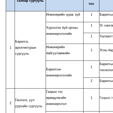
салбар сургууль
тоо
Инженерийн зураг зүй
1
Барилгы
1
Ус ханг
Хүрээлэн буй орчны
инженерчлэлийн
1
Халаалт
Барилга,
Инженерийн
1
архитектурын
1
Усны ба
байгууламжийн
сургууль
Барилгы
1
Барилгын
техноло
инженерчлэлийн
2
Барилгы
Газрын тос
өрөмдлөгийн
1
Газрын 
Геологи, уул
2
инженерчлэл
уурхайн сургууль