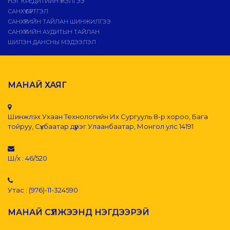
НЭГ КРЕДИТИЙН ҮНЭЛГЭЭ
САНХҮҮ БҮРТГЭЛ
САНХҮҮГИЙН ТАЙЛАН ШИНЖИЛГЭЭ
САНХҮҮГИЙН АУДИТЫН ТАЙЛАН
ШИЛЭН ДАНСНЫ МЭДЭЭЛЭЛ
МАНАЙ ХАЯГ
Шинжлэх Ухаан Технологийн Их Сургууль 8-р хороо, Бага
тойруу, Сүхбаатар дүүрэг Улаанбаатар, Монгол улс 14191
Ш/х : 46/520
Утас : (976)-11-324590
МАНАЙ СҮЛЖЭЭНД НЭГДЭЭРЭЙ