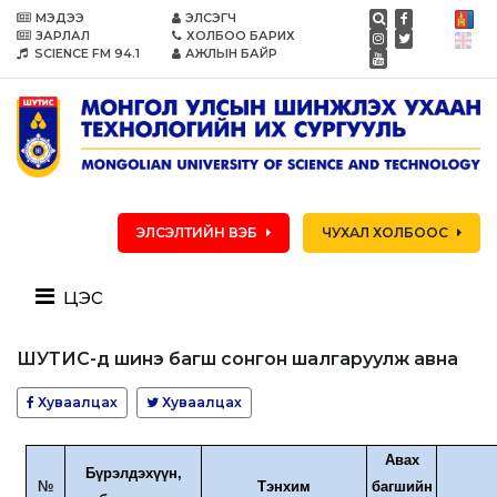
МЭДЭЭ
ЭЛСЭГЧ
ЗАРЛАЛ
ХОЛБОО БАРИХ
SCIENCE FM 94.1
АЖЛЫН БАЙР
ЭЛСЭЛТИЙН ВЭБ
ЧУХАЛ ХОЛБООС
цэс
ШУТИС-д шинэ багш сонгон шалгаруулж авна
Хуваалцах
Хуваалцах
Авах
Бүрэлдэхүүн,
№
Тэнхим
багшийн