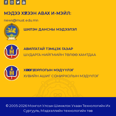
МЭДЭЭ ХҮЛЭЭН АВАХ И-МЭЙЛ:
news@must.edu.mn
ШИЛЭН ДАНСНЫ МЭДЭЭЛЭЛ
АВИЛГАТАЙ ТЭМЦЭХ ГАЗАР
ШУДАРГА НИЙГМИЙН ТӨЛӨӨ ХАМТДАА
ХӨРӨНГӨ, ОРЛОГЫН МЭДҮҮЛЭГ
ХУВИЙН АШИГ СОНИРХОЛЫН МЭДҮҮЛЭГ
© 2005-
2026 Монгол Улсын Шинжлэх Ухаан Технологийн Их
Сургууль, Мэдээллийн технологийн төв