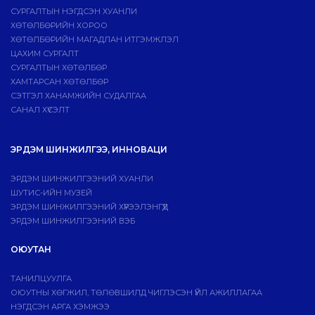
СУРГАЛТЫН НЭГДСЭН ХУАНЛИ
ХӨТӨЛБӨРИЙН ХОРОО
ХӨТӨЛБӨРИЙН МАГАДЛАН ИТГЭМЖЛЭЛ
ЦАХИМ СУРГАЛТ
СУРГАЛТЫН ХӨТӨЛБӨР
ХАМТАРСАН ХӨТӨЛБӨР
СЭТГЭЛ ХАНАМЖИЙН СУДАЛГАА
САНАЛ ХҮСЭЛТ
ЭРДЭМ ШИНЖИЛГЭЭ, ИННОВАЦИ
ЭРДЭМ ШИНЖИЛГЭЭНИЙ ХУАНЛИ
ШУТИС-ИЙН МУЗЕЙ
ЭРДЭМ ШИНЖИЛГЭЭНИЙ ХҮРЭЭЛЭНГҮҮД
ЭРДЭМ ШИНЖИЛГЭЭНИЙ ВЭБ
ОЮУТАН
ТАНИЛЦУУЛГА
ОЮУТНЫ ХӨГЖИЛ, ТӨЛӨВШИЛД ЧИГЛЭСЭН ҮЙЛ АЖИЛЛАГАА
НЭГДСЭН АРГА ХЭМЖЭЭ