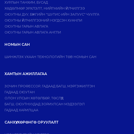
ХУРЛЫН ТАНХИМ, БУСАД
ХӨДӨЛМӨР ЭРХЛЭЛТ, НИЙГМИЙН ҮЙЛЧИЛГЭЭ
ОЮУТНЫ ДУУ, БҮЖГИЙН "ШУТИС-ИЙН ЗАЛУУС" ЧУУЛГА
ОЮУТНЫ ҮЙЛЧИЛГЭЭНИЙ НЭГДСЭН ХУАНЛИ
ОЮУТНЫ ГАРЫН АВЛАГА
ОЮУТНЫ ГАРЫН АВЛАГА АНГЛИ
НОМЫН САН
ШИНЖЛЭХ УХААН ТЕХНОЛОГИЙН ТӨВ НОМЫН САН
ХАМТЫН АЖИЛЛАГАА
ЗОЧИН ПРОФЕССОР, ГАДААД БАГШ, МЭРГЭЖИЛТЭН
ГАДААД ОЮУТАН
ОЛОН УЛСЫН ХӨТӨЛБӨР, ТӨСЛҮҮД
БАГШ, ОЮУТНУУДАД ЗОРИУЛСАН МЭДЭЭЛЭЛ
ГАДААД ХАРИЛЦАА
САНХҮҮ, ХӨРӨНГӨ ОРУУЛАЛТ