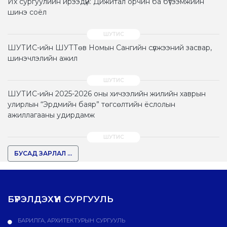
Их сургуулийн ирээдүй: Дижитал орчин ба бүтээмжийн
шинэ соёл
ШУТИС-ийн ШУТТөв Номын Сангийн сүлжээний засвар,
шинэчлэлийн ажил
ШУТИС-ийн 2025-2026 оны хичээлийн жилийн хаврын
улирлын “Эрдмийн баяр” төгсөлтийн ёслолын
ажиллагааны удирдамж
БУСАД ЗАРЛАЛ ...
БҮРЭЛДЭХҮҮН СУРГУУЛЬ
БАРИЛГА, АРХИТЕКТУРЫН СУРГУУЛЬ