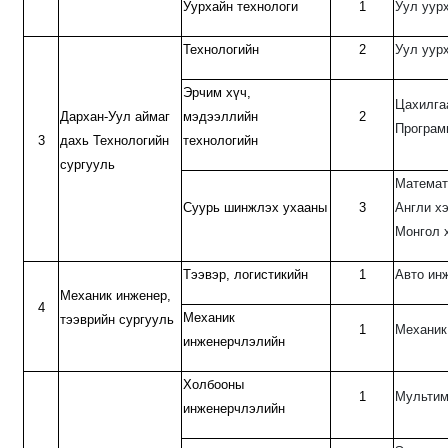
Уурхайн технологи
1
Уул уур
Технологийн
2
Уул уур
Эрчим хүч,
Цахилга
Дархан-Уул аймаг
мэдээллийн
2
Програм
3
дахь Технологийн
технологийн
сургууль
Математ
Суурь шинжлэх ухааны
3
Англи х
Монгол 
Тээвэр, логистикийн
1
Авто ин
Механик инженер,
4
Механик
тээврийн сургууль
1
Механик
инженерчлэлийн
Холбооны
1
Мультим
инженерчлэлийн