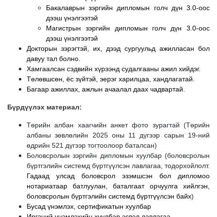
Бакалаврын зэргийн дипломын голч дүн 3.0-оос
дээш үнэлгээтэй
Магистрын зэргийн дипломын голч дүн 3.0-оос
дээш үнэлгээтэй
Докторын зэрэгтэй, их, дээд сургуульд ажилласан бол
давуу тал болно.
Хамгаалсан сэдвийн хүрээнд судалгааны ажил хийдэг.
Төлөвшсөн, ёс зүйтэй, эерэг харилцаа, хандлагатай.
Багаар ажиллах, ажлын ачаалал даах чадвартай.
Бүрдүүлэх материал:
Төрийн албан хаагчийн анкет фото зурагтай (Төрийн
албаны зөвлөлийн 2025 оны 11 дүгээр сарын 19-ний
өдрийн 521 дүгээр тогтоолоор баталсан)
Боловсролын зэргийн дипломын хуулбар (боловсролын
бүртгэлийн системд бүртгүүлсэн лавлагаа, тодорхойлолт.
Гадаад улсад боловсрол эзэмшсэн бол дипломоо
нотариатаар батлуулан, баталгаат орчуулга хийлгэн,
боловсролын бүртгэлийн системд бүртгүүлсэн байх
)
Бусад үнэмлэх, сертификатын хуулбар
Иргэний үнэмлэхийн хуулбар эсвэл лавлагаа