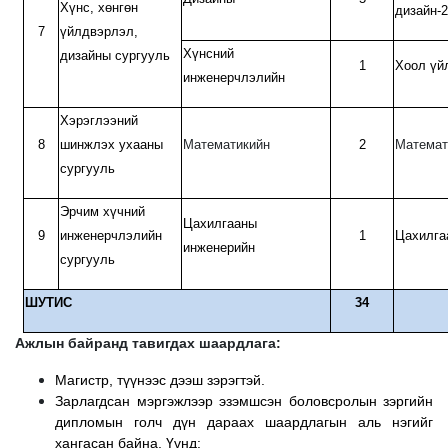
Хүнс, хөнгөн
дизайн-2
7
үйлдвэрлэл,
Хүнсний
дизайны сургууль
1
Хоол үй
инженерчлэлийн
Хэрэглээний
8
шинжлэх ухааны
Математикийн
2
Математ
сургууль
Эрчим хүчний
Цахилгааны
9
инженерчлэлийн
1
Цахилга
инженерийн
сургууль
ШУТИС
34
Ажлын байранд тавигдах шаардлага:
Магистр, түүнээс дээш зэрэгтэй.
Зарлагдсан мэргэжлээр эзэмшсэн боловсролын зэргийн
дипломын голч дүн дараах шаардлагын аль нэгийг
хангасан байна. Үүнд: