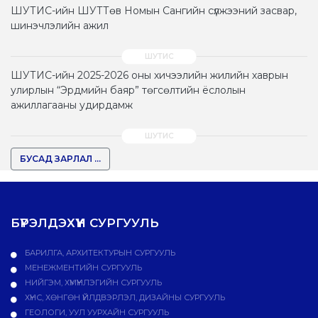
ШУТИС-ийн ШУТТөв Номын Сангийн сүлжээний засвар,
шинэчлэлийн ажил
ШУТИС-ийн 2025-2026 оны хичээлийн жилийн хаврын
улирлын “Эрдмийн баяр” төгсөлтийн ёслолын
ажиллагааны удирдамж
БУСАД ЗАРЛАЛ ...
БҮРЭЛДЭХҮҮН СУРГУУЛЬ
БАРИЛГА, АРХИТЕКТУРЫН СУРГУУЛЬ
МЕНЕЖМЕНТИЙН СУРГУУЛЬ
НИЙГЭМ, ХҮМҮҮНЛЭГИЙН СУРГУУЛЬ
ХҮНС, ХӨНГӨН ҮЙЛДВЭРЛЭЛ, ДИЗАЙНЫ СУРГУУЛЬ
ГЕОЛОГИ, УУЛ УУРХАЙН СУРГУУЛЬ