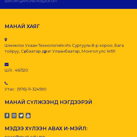
ШИЛЭН ДАНСНЫ МЭДЭЭЛЭЛ
МАНАЙ ХАЯГ
Шинжлэх Ухаан Технологийн Их Сургууль 8-р хороо, Бага
тойруу, Сүхбаатар дүүрэг Улаанбаатар, Монгол улс 14191
Ш/х : 46/520
Утас : (976)-11-324590
МАНАЙ СҮЛЖЭЭНД НЭГДЭЭРЭЙ
МЭДЭЭ ХҮЛЭЭН АВАХ И-МЭЙЛ:
news@must.edu.mn