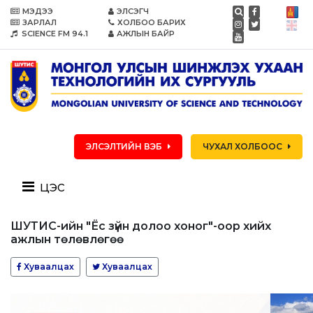
МЭДЭЭ
ЭЛСЭГЧ
ЗАРЛАЛ
ХОЛБОО БАРИХ
SCIENCE FM 94.1
АЖЛЫН БАЙР
ЭЛСЭЛТИЙН ВЭБ
ЧУХАЛ ХОЛБООС
цэс
ШУТИС-ийн "Ёс зүйн долоо хоног"-оор хийх
ажлын төлөвлөгөө
Хуваалцах
Хуваалцах