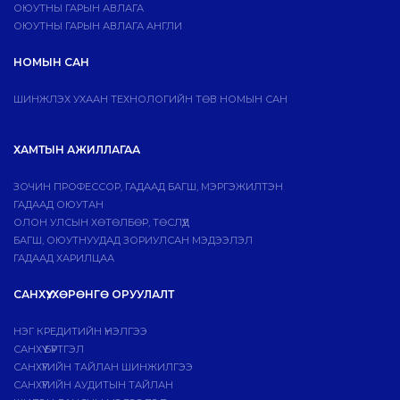
ОЮУТНЫ ГАРЫН АВЛАГА
ОЮУТНЫ ГАРЫН АВЛАГА АНГЛИ
НОМЫН САН
ШИНЖЛЭХ УХААН ТЕХНОЛОГИЙН ТӨВ НОМЫН САН
ХАМТЫН АЖИЛЛАГАА
ЗОЧИН ПРОФЕССОР, ГАДААД БАГШ, МЭРГЭЖИЛТЭН
ГАДААД ОЮУТАН
ОЛОН УЛСЫН ХӨТӨЛБӨР, ТӨСЛҮҮД
БАГШ, ОЮУТНУУДАД ЗОРИУЛСАН МЭДЭЭЛЭЛ
ГАДААД ХАРИЛЦАА
САНХҮҮ, ХӨРӨНГӨ ОРУУЛАЛТ
НЭГ КРЕДИТИЙН ҮНЭЛГЭЭ
САНХҮҮ БҮРТГЭЛ
САНХҮҮГИЙН ТАЙЛАН ШИНЖИЛГЭЭ
САНХҮҮГИЙН АУДИТЫН ТАЙЛАН