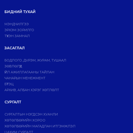
БИДНИЙ ТУХАЙ
МЭНДЧИЛГЭЭ
ЭРХЭМ ЗОРИЛГО
ТҮҮХЭН ЗАМНАЛ
ЗАСАГЛАЛ
БОДЛОГО, ДVРЭМ, ЖУРАМ, ТУШААЛ
ЗӨВЛӨЛҮҮД
ҮЙЛ АЖИЛЛАГААНЫ ТАЙЛАН
ЧАНАРЫН МЕНЕЖМЕНТ
БҮТЭЦ
АРХИВ, АЛБАН ХЭРЭГ ХӨТЛӨЛТ
СУРГАЛТ
СУРГАЛТЫН НЭГДСЭН ХУАНЛИ
ХӨТӨЛБӨРИЙН ХОРОО
ХӨТӨЛБӨРИЙН МАГАДЛАН ИТГЭМЖЛЭЛ
ЦАХИМ СУРГАЛТ