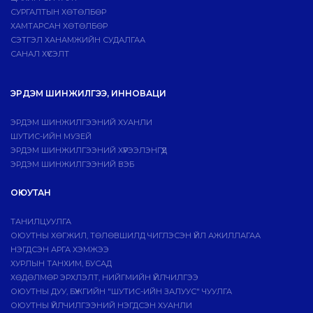
СУРГАЛТЫН ХӨТӨЛБӨР
ХАМТАРСАН ХӨТӨЛБӨР
СЭТГЭЛ ХАНАМЖИЙН СУДАЛГАА
САНАЛ ХҮСЭЛТ
ЭРДЭМ ШИНЖИЛГЭЭ, ИННОВАЦИ
ЭРДЭМ ШИНЖИЛГЭЭНИЙ ХУАНЛИ
ШУТИС-ИЙН МУЗЕЙ
ЭРДЭМ ШИНЖИЛГЭЭНИЙ ХҮРЭЭЛЭНГҮҮД
ЭРДЭМ ШИНЖИЛГЭЭНИЙ ВЭБ
ОЮУТАН
ТАНИЛЦУУЛГА
ОЮУТНЫ ХӨГЖИЛ, ТӨЛӨВШИЛД ЧИГЛЭСЭН ҮЙЛ АЖИЛЛАГАА
НЭГДСЭН АРГА ХЭМЖЭЭ
ХУРЛЫН ТАНХИМ, БУСАД
ХӨДӨЛМӨР ЭРХЛЭЛТ, НИЙГМИЙН ҮЙЛЧИЛГЭЭ
ОЮУТНЫ ДУУ, БҮЖГИЙН "ШУТИС-ИЙН ЗАЛУУС" ЧУУЛГА
ОЮУТНЫ ҮЙЛЧИЛГЭЭНИЙ НЭГДСЭН ХУАНЛИ