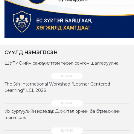
СҮҮЛД НЭМЭГДСЭН
ШУТИС-ийн санхүүжилттэй төсөл сонгон шалгаруулна.
The 5th International Workshop “Learner Centered
Learning” LCL 2026
Их сургуулийн ирээдүй: Дижитал орчин ба бүтээмжийн
шинэ соёл