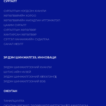
СУРГАЛТ
СУРГАЛТЫН НЭГДСЭН ХУАНЛИ
ХӨТӨЛБӨРИЙН ХОРОО
ХӨТӨЛБӨРИЙН МАГАДЛАН ИТГЭМЖЛЭЛ
ЦАХИМ СУРГАЛТ
СУРГАЛТЫН ХӨТӨЛБӨР
ХАМТАРСАН ХӨТӨЛБӨР
СЭТГЭЛ ХАНАМЖИЙН СУДАЛГАА
САНАЛ ХҮСЭЛТ
ЭРДЭМ ШИНЖИЛГЭЭ, ИННОВАЦИ
ЭРДЭМ ШИНЖИЛГЭЭНИЙ ХУАНЛИ
ШУТИС-ИЙН МУЗЕЙ
ЭРДЭМ ШИНЖИЛГЭЭНИЙ ХҮРЭЭЛЭНГҮҮД
ЭРДЭМ ШИНЖИЛГЭЭНИЙ ВЭБ
ОЮУТАН
ТАНИЛЦУУЛГА
ОЮУТНЫ ХӨГЖИЛ, ТӨЛӨВШИЛД ЧИГЛЭСЭН ҮЙЛ АЖИЛЛАГАА