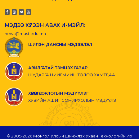
МЭДЭЭ ХҮЛЭЭН АВАХ И-МЭЙЛ:
news@must.edu.mn
ШИЛЭН ДАНСНЫ МЭДЭЭЛЭЛ
АВИЛГАТАЙ ТЭМЦЭХ ГАЗАР
ШУДАРГА НИЙГМИЙН ТӨЛӨӨ ХАМТДАА
ХӨРӨНГӨ, ОРЛОГЫН МЭДҮҮЛЭГ
ХУВИЙН АШИГ СОНИРХОЛЫН МЭДҮҮЛЭГ
© 2005-
2026 Монгол Улсын Шинжлэх Ухаан Технологийн Их