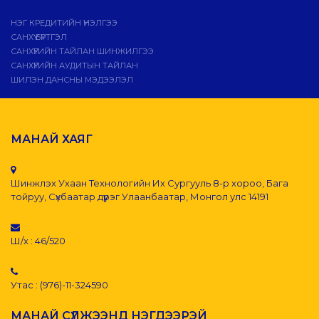
НЭГ КРЕДИТИЙН ҮНЭЛГЭЭ
САНХҮҮ БҮРТГЭЛ
САНХҮҮГИЙН ТАЙЛАН ШИНЖИЛГЭЭ
САНХҮҮГИЙН АУДИТЫН ТАЙЛАН
ШИЛЭН ДАНСНЫ МЭДЭЭЛЭЛ
МАНАЙ ХАЯГ
Шинжлэх Ухаан Технологийн Их Сургууль 8-р хороо, Бага
тойруу, Сүхбаатар дүүрэг Улаанбаатар, Монгол улс 14191
Ш/х : 46/520
Утас : (976)-11-324590
МАНАЙ СҮЛЖЭЭНД НЭГДЭЭРЭЙ