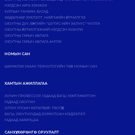
НЭГДСЭН АРГА ХЭМЖЭЭ
ХУРЛЫН ТАНХИМ, БУСАД
ХӨДӨЛМӨР ЭРХЛЭЛТ, НИЙГМИЙН ҮЙЛЧИЛГЭЭ
ОЮУТНЫ ДУУ, БҮЖГИЙН "ШУТИС-ИЙН ЗАЛУУС" ЧУУЛГА
ОЮУТНЫ ҮЙЛЧИЛГЭЭНИЙ НЭГДСЭН ХУАНЛИ
ОЮУТНЫ ГАРЫН АВЛАГА
ОЮУТНЫ ГАРЫН АВЛАГА АНГЛИ
НОМЫН САН
ШИНЖЛЭХ УХААН ТЕХНОЛОГИЙН ТӨВ НОМЫН САН
ХАМТЫН АЖИЛЛАГАА
ЗОЧИН ПРОФЕССОР, ГАДААД БАГШ, МЭРГЭЖИЛТЭН
ГАДААД ОЮУТАН
ОЛОН УЛСЫН ХӨТӨЛБӨР, ТӨСЛҮҮД
БАГШ, ОЮУТНУУДАД ЗОРИУЛСАН МЭДЭЭЛЭЛ
ГАДААД ХАРИЛЦАА
САНХҮҮ, ХӨРӨНГӨ ОРУУЛАЛТ