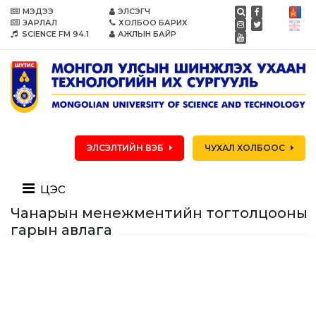
МЭДЭЭ
ЭЛСЭГЧ
ЗАРЛАЛ
ХОЛБОО БАРИХ
SCIENCE FM 94.1
АЖЛЫН БАЙР
ЭЛСЭЛТИЙН ВЭБ
ЧУХАЛ ХОЛБООС
цэс
Чанарын менежментийн тогтолцооны
гарын авлага