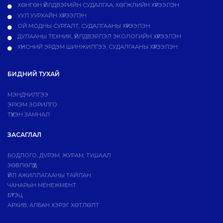
ХӨНГӨН ҮЙЛДВЭРИЙН СУДАЛГАА, ХӨГЖЛИЙН ХҮРЭЭЛЭН
УУЛ УУРХАЙН ХҮРЭЭЛЭН
ОЙ МОДНЫ СУРГАЛТ, СУДАЛГААНЫ ХҮРЭЭЛЭН
ДУЛААНЫ ТЕХНИК, ҮЙЛДВЭРЛЭЛ ЭКОЛОГИЙН ХҮРЭЭЛЭН
ХҮНСНИЙ ЭРДЭМ ШИНЖИЛГЭЭ, СУДАЛГААНЫ ХҮРЭЭЛЭН
БИДНИЙ ТУХАЙ
МЭНДЧИЛГЭЭ
ЭРХЭМ ЗОРИЛГО
ТҮҮХЭН ЗАМНАЛ
ЗАСАГЛАЛ
БОДЛОГО, ДVРЭМ, ЖУРАМ, ТУШААЛ
ЗӨВЛӨЛҮҮД
ҮЙЛ АЖИЛЛАГААНЫ ТАЙЛАН
ЧАНАРЫН МЕНЕЖМЕНТ
БҮТЭЦ
АРХИВ, АЛБАН ХЭРЭГ ХӨТЛӨЛТ