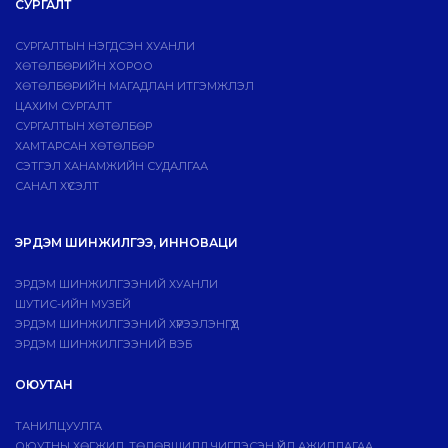
СУРГАЛТ
СУРГАЛТЫН НЭГДСЭН ХУАНЛИ
ХӨТӨЛБӨРИЙН ХОРОО
ХӨТӨЛБӨРИЙН МАГАДЛАН ИТГЭМЖЛЭЛ
ЦАХИМ СУРГАЛТ
СУРГАЛТЫН ХӨТӨЛБӨР
ХАМТАРСАН ХӨТӨЛБӨР
СЭТГЭЛ ХАНАМЖИЙН СУДАЛГАА
САНАЛ ХҮСЭЛТ
ЭРДЭМ ШИНЖИЛГЭЭ, ИННОВАЦИ
ЭРДЭМ ШИНЖИЛГЭЭНИЙ ХУАНЛИ
ШУТИС-ИЙН МУЗЕЙ
ЭРДЭМ ШИНЖИЛГЭЭНИЙ ХҮРЭЭЛЭНГҮҮД
ЭРДЭМ ШИНЖИЛГЭЭНИЙ ВЭБ
ОЮУТАН
ТАНИЛЦУУЛГА
ОЮУТНЫ ХӨГЖИЛ, ТӨЛӨВШИЛД ЧИГЛЭСЭН ҮЙЛ АЖИЛЛАГАА