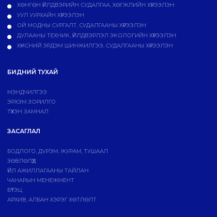
ХӨНГӨН ҮЙЛДВЭРИЙН СУДАЛГАА, ХӨГЖЛИЙН ХҮРЭЭЛЭН
УУЛ УУРХАЙН ХҮРЭЭЛЭН
ОЙ МОДНЫ СУРГАЛТ, СУДАЛГААНЫ ХҮРЭЭЛЭН
ДУЛААНЫ ТЕХНИК, ҮЙЛДВЭРЛЭЛ ЭКОЛОГИЙН ХҮРЭЭЛЭН
ХҮНСНИЙ ЭРДЭМ ШИНЖИЛГЭЭ, СУДАЛГААНЫ ХҮРЭЭЛЭН
БИДНИЙ ТУХАЙ
МЭНДЧИЛГЭЭ
ЭРХЭМ ЗОРИЛГО
ТҮҮХЭН ЗАМНАЛ
ЗАСАГЛАЛ
БОДЛОГО, ДVРЭМ, ЖУРАМ, ТУШААЛ
ЗӨВЛӨЛҮҮД
ҮЙЛ АЖИЛЛАГААНЫ ТАЙЛАН
ЧАНАРЫН МЕНЕЖМЕНТ
БҮТЭЦ
АРХИВ, АЛБАН ХЭРЭГ ХӨТЛӨЛТ