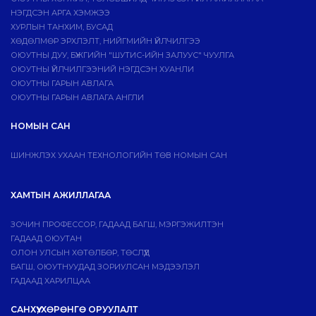
НЭГДСЭН АРГА ХЭМЖЭЭ
ХУРЛЫН ТАНХИМ, БУСАД
ХӨДӨЛМӨР ЭРХЛЭЛТ, НИЙГМИЙН ҮЙЛЧИЛГЭЭ
ОЮУТНЫ ДУУ, БҮЖГИЙН "ШУТИС-ИЙН ЗАЛУУС" ЧУУЛГА
ОЮУТНЫ ҮЙЛЧИЛГЭЭНИЙ НЭГДСЭН ХУАНЛИ
ОЮУТНЫ ГАРЫН АВЛАГА
ОЮУТНЫ ГАРЫН АВЛАГА АНГЛИ
НОМЫН САН
ШИНЖЛЭХ УХААН ТЕХНОЛОГИЙН ТӨВ НОМЫН САН
ХАМТЫН АЖИЛЛАГАА
ЗОЧИН ПРОФЕССОР, ГАДААД БАГШ, МЭРГЭЖИЛТЭН
ГАДААД ОЮУТАН
ОЛОН УЛСЫН ХӨТӨЛБӨР, ТӨСЛҮҮД
БАГШ, ОЮУТНУУДАД ЗОРИУЛСАН МЭДЭЭЛЭЛ
ГАДААД ХАРИЛЦАА
САНХҮҮ, ХӨРӨНГӨ ОРУУЛАЛТ