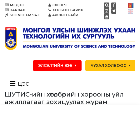
МЭДЭЭ
ЭЛСЭГЧ
ЗАРЛАЛ
ХОЛБОО БАРИХ
SCIENCE FM 94.1
АЖЛЫН БАЙР
ЭЛСЭЛТИЙН ВЭБ
ЧУХАЛ ХОЛБООС
цэс
ШУТИС-ийн хөтөлбөрийн хорооны үйл
ажиллагааг зохицуулах журам