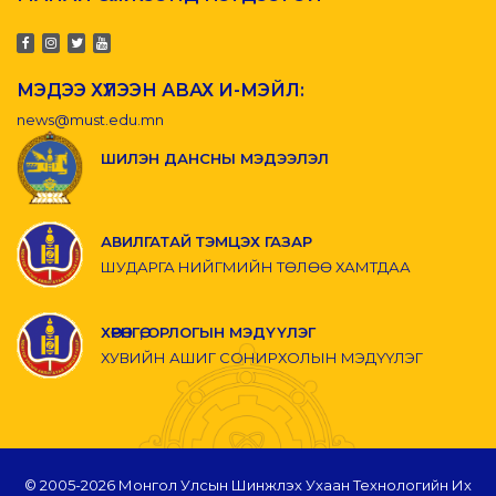
МЭДЭЭ ХҮЛЭЭН АВАХ И-МЭЙЛ:
news@must.edu.mn
ШИЛЭН ДАНСНЫ МЭДЭЭЛЭЛ
АВИЛГАТАЙ ТЭМЦЭХ ГАЗАР
ШУДАРГА НИЙГМИЙН ТӨЛӨӨ ХАМТДАА
ХӨРӨНГӨ, ОРЛОГЫН МЭДҮҮЛЭГ
ХУВИЙН АШИГ СОНИРХОЛЫН МЭДҮҮЛЭГ
© 2005-
2026 Монгол Улсын Шинжлэх Ухаан Технологийн Их