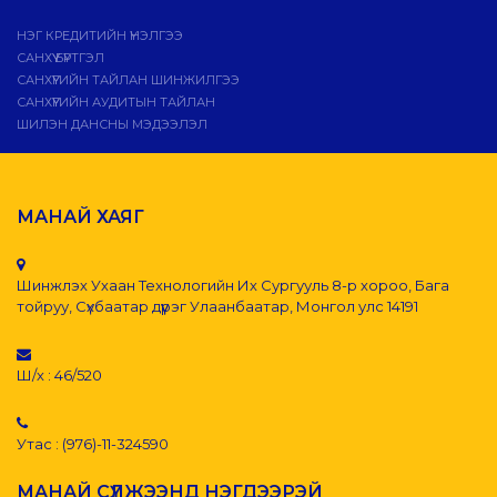
НЭГ КРЕДИТИЙН ҮНЭЛГЭЭ
САНХҮҮ БҮРТГЭЛ
САНХҮҮГИЙН ТАЙЛАН ШИНЖИЛГЭЭ
САНХҮҮГИЙН АУДИТЫН ТАЙЛАН
ШИЛЭН ДАНСНЫ МЭДЭЭЛЭЛ
МАНАЙ ХАЯГ
Шинжлэх Ухаан Технологийн Их Сургууль 8-р хороо, Бага
тойруу, Сүхбаатар дүүрэг Улаанбаатар, Монгол улс 14191
Ш/х : 46/520
Утас : (976)-11-324590
МАНАЙ СҮЛЖЭЭНД НЭГДЭЭРЭЙ