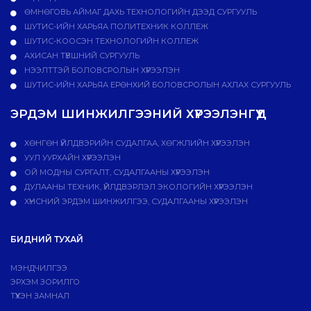
ӨМНӨГОВЬ АЙМАГ ДАХЬ ТЕХНОЛОГИЙН ДЭЭД СУРГУУЛЬ
ШУТИС-ИЙН ХАРЬЯА ПОЛИТЕХНИК КОЛЛЕЖ
ШУТИС-КООСЭН ТЕХНОЛОГИЙН КОЛЛЕЖ
АХИСАН ТҮВШНИЙ СУРГУУЛЬ
НЭЭЛТТЭЙ БОЛОВСРОЛЫН ХҮРЭЭЛЭН
ШУТИС-ИЙН ХАРЬЯА ЕРӨНХИЙ БОЛОВСРОЛЫН АХЛАХ СУРГУУЛЬ
ЭРДЭМ ШИНЖИЛГЭЭНИЙ ХҮРЭЭЛЭНГҮҮД
ХӨНГӨН ҮЙЛДВЭРИЙН СУДАЛГАА, ХӨГЖЛИЙН ХҮРЭЭЛЭН
УУЛ УУРХАЙН ХҮРЭЭЛЭН
ОЙ МОДНЫ СУРГАЛТ, СУДАЛГААНЫ ХҮРЭЭЛЭН
ДУЛААНЫ ТЕХНИК, ҮЙЛДВЭРЛЭЛ ЭКОЛОГИЙН ХҮРЭЭЛЭН
ХҮНСНИЙ ЭРДЭМ ШИНЖИЛГЭЭ, СУДАЛГААНЫ ХҮРЭЭЛЭН
БИДНИЙ ТУХАЙ
МЭНДЧИЛГЭЭ
ЭРХЭМ ЗОРИЛГО
ТҮҮХЭН ЗАМНАЛ