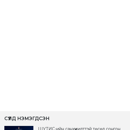
СҮҮЛД НЭМЭГДСЭН
ШУТИС-ийн санхүүжилттэй төсөл сонгон