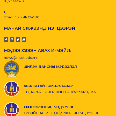
Ш/х : 46/520
Утас : (976)-11-324590
МАНАЙ СҮЛЖЭЭНД НЭГДЭЭРЭЙ
МЭДЭЭ ХҮЛЭЭН АВАХ И-МЭЙЛ:
news@must.edu.mn
ШИЛЭН ДАНСНЫ МЭДЭЭЛЭЛ
АВИЛГАТАЙ ТЭМЦЭХ ГАЗАР
ШУДАРГА НИЙГМИЙН ТӨЛӨӨ ХАМТДАА
ХӨРӨНГӨ, ОРЛОГЫН МЭДҮҮЛЭГ
ХУВИЙН АШИГ СОНИРХОЛЫН МЭДҮҮЛЭГ