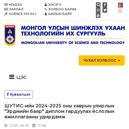
МЭДЭЭ
ЭЛСЭГЧ
ЗАРЛАЛ
ХОЛБОО БАРИХ
SCIENCE FM 94.1
АЖЛЫН БАЙР
ЧУХАЛ ХОЛБООС
цэс
Хуваалцах
ШУТИС-ийн 2024-2025 оны хаврын улирлын
"Эрдмийн баяр" диплом гардуулах ёслолын
ажиллагааны удирдамж
2025-06-10
17:38