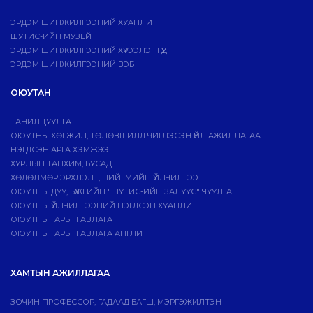
ЭРДЭМ ШИНЖИЛГЭЭНИЙ ХУАНЛИ
ШУТИС-ИЙН МУЗЕЙ
ЭРДЭМ ШИНЖИЛГЭЭНИЙ ХҮРЭЭЛЭНГҮҮД
ЭРДЭМ ШИНЖИЛГЭЭНИЙ ВЭБ
ОЮУТАН
ТАНИЛЦУУЛГА
ОЮУТНЫ ХӨГЖИЛ, ТӨЛӨВШИЛД ЧИГЛЭСЭН ҮЙЛ АЖИЛЛАГАА
НЭГДСЭН АРГА ХЭМЖЭЭ
ХУРЛЫН ТАНХИМ, БУСАД
ХӨДӨЛМӨР ЭРХЛЭЛТ, НИЙГМИЙН ҮЙЛЧИЛГЭЭ
ОЮУТНЫ ДУУ, БҮЖГИЙН "ШУТИС-ИЙН ЗАЛУУС" ЧУУЛГА
ОЮУТНЫ ҮЙЛЧИЛГЭЭНИЙ НЭГДСЭН ХУАНЛИ
ОЮУТНЫ ГАРЫН АВЛАГА
ОЮУТНЫ ГАРЫН АВЛАГА АНГЛИ
ХАМТЫН АЖИЛЛАГАА
ЗОЧИН ПРОФЕССОР, ГАДААД БАГШ, МЭРГЭЖИЛТЭН