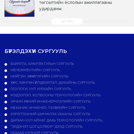
төгсөлтийн ёслолын ажиллагааны
удирдамж
БҮРЭЛДЭХҮҮН СУРГУУЛЬ
БАРИЛГА, АРХИТЕКТУРЫН СУРГУУЛЬ
МЕНЕЖМЕНТИЙН СУРГУУЛЬ
НИЙГЭМ, ХҮМҮҮНЛЭГИЙН СУРГУУЛЬ
ХҮНС, ХӨНГӨН ҮЙЛДВЭРЛЭЛ, ДИЗАЙНЫ СУРГУУЛЬ
ГЕОЛОГИ, УУЛ УУРХАЙН СУРГУУЛЬ
МЭДЭЭЛЭЛ, ХОЛБООНЫ ТЕХНОЛОГИЙН СУРГУУЛЬ
ЭРЧИМ ХҮЧНИЙ ИНЖЕНЕРЧЛЭЛИЙН СУРГУУЛЬ
МЕХАНИК ИНЖЕНЕР, ТЭЭВРИЙН СУРГУУЛЬ
ХЭРЭГЛЭЭНИЙ ШИНЖЛЭХ УХААНЫ СУРГУУЛЬ
ДАРХАН-УУЛ АЙМАГ ДАХЬ ТЕХНОЛОГИЙН СУРГУУЛЬ
"ЭРДЭНЭТ ЦОГЦОЛБОР" ДЭЭД СУРГУУЛЬ
ГАДААД ХЭЛНИЙ СУРГУУЛЬ