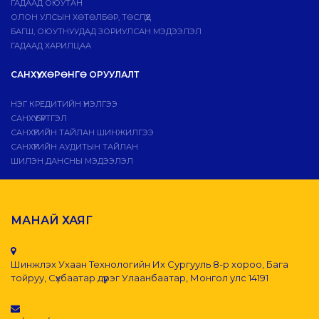
ГАДААД ОЮУТАН
ОЛОН УЛСЫН ХӨТӨЛБӨР, ТӨСЛҮҮД
БАГШ, ОЮУТНУУДАД ЗОРИУЛСАН МЭДЭЭЛЭЛ
ГАДААД ХАРИЛЦАА
САНХҮҮ, ХӨРӨНГӨ ОРУУЛАЛТ
НЭГ КРЕДИТИЙН ҮНЭЛГЭЭ
САНХҮҮ БҮРТГЭЛ
САНХҮҮГИЙН ТАЙЛАН ШИНЖИЛГЭЭ
САНХҮҮГИЙН АУДИТЫН ТАЙЛАН
ШИЛЭН ДАНСНЫ МЭДЭЭЛЭЛ
МАНАЙ ХАЯГ
Шинжлэх Ухаан Технологийн Их Сургууль 8-р хороо, Бага
тойруу, Сүхбаатар дүүрэг Улаанбаатар, Монгол улс 14191