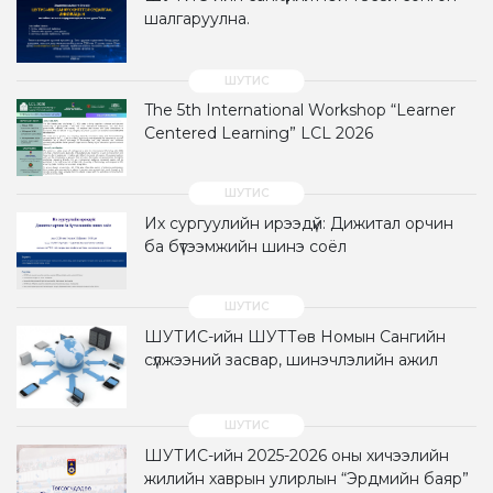
шалгаруулна.
The 5th International Workshop “Learner
Centered Learning” LCL 2026
Их сургуулийн ирээдүй: Дижитал орчин
ба бүтээмжийн шинэ соёл
ШУТИС-ийн ШУТТөв Номын Сангийн
сүлжээний засвар, шинэчлэлийн ажил
ШУТИС-ийн 2025-2026 оны хичээлийн
жилийн хаврын улирлын “Эрдмийн баяр”