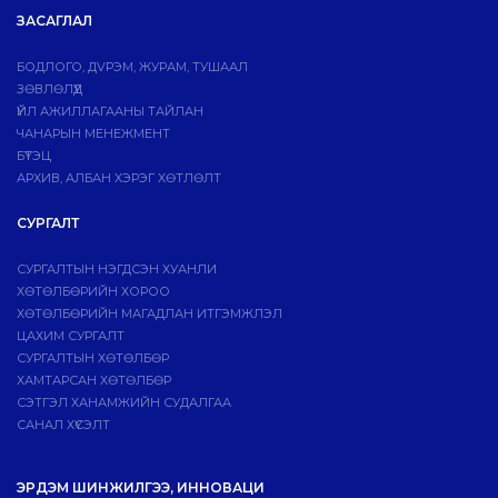
ЗАСАГЛАЛ
БОДЛОГО, ДVРЭМ, ЖУРАМ, ТУШААЛ
ЗӨВЛӨЛҮҮД
ҮЙЛ АЖИЛЛАГААНЫ ТАЙЛАН
ЧАНАРЫН МЕНЕЖМЕНТ
БҮТЭЦ
АРХИВ, АЛБАН ХЭРЭГ ХӨТЛӨЛТ
СУРГАЛТ
СУРГАЛТЫН НЭГДСЭН ХУАНЛИ
ХӨТӨЛБӨРИЙН ХОРОО
ХӨТӨЛБӨРИЙН МАГАДЛАН ИТГЭМЖЛЭЛ
ЦАХИМ СУРГАЛТ
СУРГАЛТЫН ХӨТӨЛБӨР
ХАМТАРСАН ХӨТӨЛБӨР
СЭТГЭЛ ХАНАМЖИЙН СУДАЛГАА
САНАЛ ХҮСЭЛТ
ЭРДЭМ ШИНЖИЛГЭЭ, ИННОВАЦИ