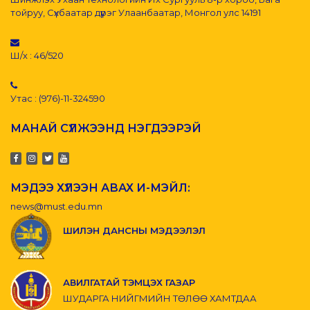
тойруу, Сүхбаатар дүүрэг Улаанбаатар, Монгол улс 14191
Ш/х : 46/520
Утас : (976)-11-324590
МАНАЙ СҮЛЖЭЭНД НЭГДЭЭРЭЙ
МЭДЭЭ ХҮЛЭЭН АВАХ И-МЭЙЛ:
news@must.edu.mn
ШИЛЭН ДАНСНЫ МЭДЭЭЛЭЛ
АВИЛГАТАЙ ТЭМЦЭХ ГАЗАР
ШУДАРГА НИЙГМИЙН ТӨЛӨӨ ХАМТДАА