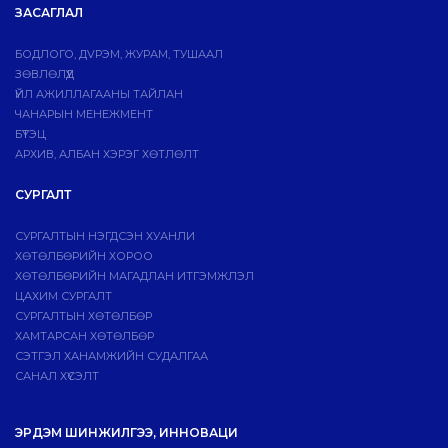
ЗАСАГЛАЛ
БОДЛОГО, ДVРЭМ, ЖУРАМ, ТУШААЛ
ЗӨВЛӨЛҮҮД
ҮЙЛ АЖИЛЛАГААНЫ ТАЙЛАН
ЧАНАРЫН МЕНЕЖМЕНТ
БҮТЭЦ
АРХИВ, АЛБАН ХЭРЭГ ХӨТЛӨЛТ
СУРГАЛТ
СУРГАЛТЫН НЭГДСЭН ХУАНЛИ
ХӨТӨЛБӨРИЙН ХОРОО
ХӨТӨЛБӨРИЙН МАГАДЛАН ИТГЭМЖЛЭЛ
ЦАХИМ СУРГАЛТ
СУРГАЛТЫН ХӨТӨЛБӨР
ХАМТАРСАН ХӨТӨЛБӨР
СЭТГЭЛ ХАНАМЖИЙН СУДАЛГАА
САНАЛ ХҮСЭЛТ
ЭРДЭМ ШИНЖИЛГЭЭ, ИННОВАЦИ