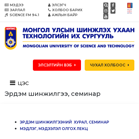
МЭДЭЭ
ЭЛСЭГЧ
ЗАРЛАЛ
ХОЛБОО БАРИХ
SCIENCE FM 94.1
АЖЛЫН БАЙР
ЭЛСЭЛТИЙН ВЭБ
ЧУХАЛ ХОЛБООС
цэс
Эрдэм шинжилгээ, семинар
ЭРДЭМ ШИНЖИЛГЭЭНИЙ ХУРАЛ, СЕМИНАР
МЭДЛЭГ, МЭДЭЭЛЭЛ ОЛГОХ ЛЕКЦ