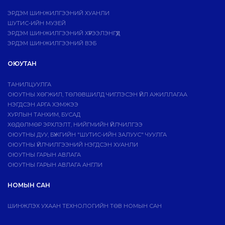
ЭРДЭМ ШИНЖИЛГЭЭНИЙ ХУАНЛИ
ШУТИС-ИЙН МУЗЕЙ
ЭРДЭМ ШИНЖИЛГЭЭНИЙ ХҮРЭЭЛЭНГҮҮД
ЭРДЭМ ШИНЖИЛГЭЭНИЙ ВЭБ
ОЮУТАН
ТАНИЛЦУУЛГА
ОЮУТНЫ ХӨГЖИЛ, ТӨЛӨВШИЛД ЧИГЛЭСЭН ҮЙЛ АЖИЛЛАГАА
НЭГДСЭН АРГА ХЭМЖЭЭ
ХУРЛЫН ТАНХИМ, БУСАД
ХӨДӨЛМӨР ЭРХЛЭЛТ, НИЙГМИЙН ҮЙЛЧИЛГЭЭ
ОЮУТНЫ ДУУ, БҮЖГИЙН "ШУТИС-ИЙН ЗАЛУУС" ЧУУЛГА
ОЮУТНЫ ҮЙЛЧИЛГЭЭНИЙ НЭГДСЭН ХУАНЛИ
ОЮУТНЫ ГАРЫН АВЛАГА
ОЮУТНЫ ГАРЫН АВЛАГА АНГЛИ
НОМЫН САН
ШИНЖЛЭХ УХААН ТЕХНОЛОГИЙН ТӨВ НОМЫН САН