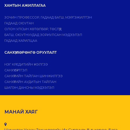
ХАМТЫН АЖИЛЛАГАА
ЗОЧИН ПРОФЕССОР, ГАДААД БАГШ, МЭРГЭЖИЛТЭН
ГАДААД ОЮУТАН
ОЛОН УЛСЫН ХӨТӨЛБӨР, ТӨСЛҮҮД
БАГШ, ОЮУТНУУДАД ЗОРИУЛСАН МЭДЭЭЛЭЛ
ГАДААД ХАРИЛЦАА
САНХҮҮ, ХӨРӨНГӨ ОРУУЛАЛТ
НЭГ КРЕДИТИЙН ҮНЭЛГЭЭ
САНХҮҮ БҮРТГЭЛ
САНХҮҮГИЙН ТАЙЛАН ШИНЖИЛГЭЭ
САНХҮҮГИЙН АУДИТЫН ТАЙЛАН
ШИЛЭН ДАНСНЫ МЭДЭЭЛЭЛ
МАНАЙ ХАЯГ
Шинжлэх Ухаан Технологийн Их Сургууль 8-р хороо, Бага